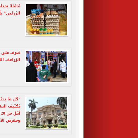
قافلة بمياد
الزراعى" ب
تعرف على أ
الزراعة.. اللحمة ب
"كل ما يحتا
ومعرض الأ