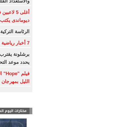
والاستعداد القت
أغلى 5 لاع
ديوماندى يكتب 
الرئاسة التركية
7 أخبار رياضية لا تفوتك
برشلونة يقترب 
يحدد موعد الت
فيلم
الليل بمهرجان تور
مختارات اليوم ال