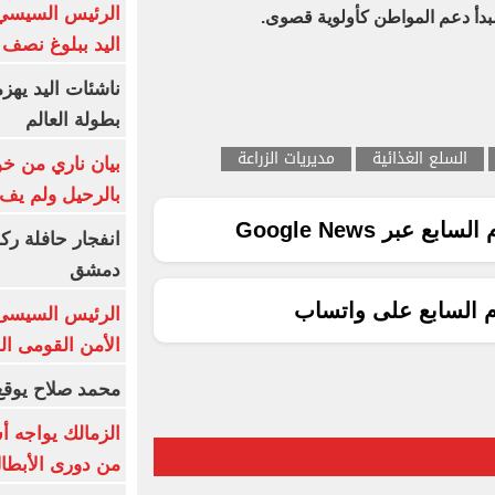
الرئيس السيسي 
مبدأ دعم المواطن كأولوية قصوى.
اليد ببلوغ نصف 
ناشئات اليد يهز
بطولة العالم
السلع الغذائية
مديريات الزراعة
بيان ناري من خو
بالرحيل ولم يف 
ع عبر Google News
انفجار حافلة رك
دمشق
م السابع على واتساب
الرئيس السيسى: 
الأمن القومى ا
محمد صلاح يوقع 
الزمالك يواجه أ
من دورى الأبطا