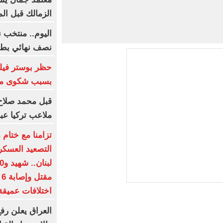
الزمالك قبل ال
اليوم.. منتخب ن
نصف نهائي بطول
بسبب شكوى من 
قبل محمد صلاح
ملاعب تركيا عبر
تزامنا مع ختام 
التصعيد العسكر
م
اختلافات عميقة
العراق يعلن رفع