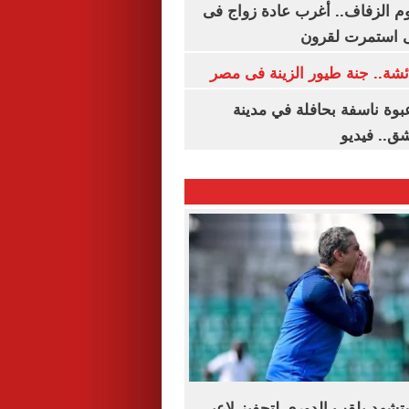
م الزفاف.. أغرب عادة زواج فى
 استمرت لقرون
شة.. جنة طيور الزينة فى مصر
بوة ناسفة بحافلة في مدينة
ق.. فيديو
شهد بلقب الدوري لتحفيز لاعبى