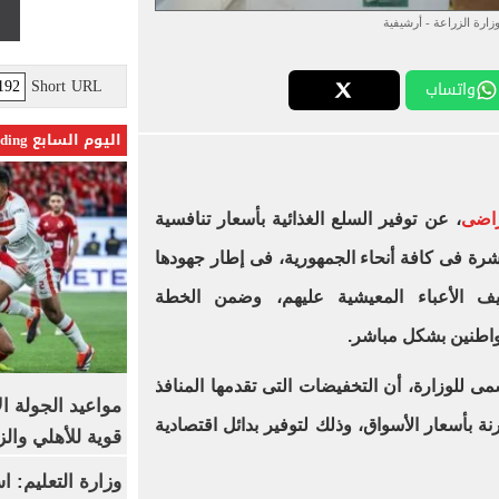
وزارة الزراعة - أرشيفية
Short URL
واتساب
اليوم السابع Trending
راضى
، عن توفير السلع الغذائية بأسعار تنافسية
شرة فى كافة أنحاء الجمهورية، فى إطار جهودها
يف الأعباء المعيشية عليهم، وضمن الخطة
مواطنين بشكل مباشر.
للوزارة، أن التخفيضات التى تقدمها المنافذ
مواعيد الجولة ا
ا تتراوح بين 20 و30% مقارنة بأسعار الأسواق، وذلك لتوفير بدائل اقتصادية
قوية للأهلي والز
وزارة التعليم: 