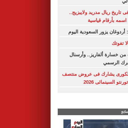
الي
بين فى تاريخ ريال مدريد ولايبزيج..
اسمه بأرقام قياسية
: أردوغان يزور السعودية اليوم
من خسارة ألفاريز.. وأرسنال
حرك الرسمي
 "Hope" الكورى يشارك فى عروض منتصف
نتو السينمائى 2026
سابع