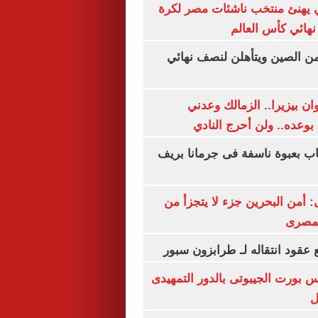
يهنئ منتخب ناشئات مصر لكرة
نهائي كأس العالم
من الصين ويتأهلن لنصف نهائي
ان بيزيرا.. الزمالك وعدني
بوعده.. ولن أحرج النادي
اب بعبوة ناسفة فى جرمانا بريف
أمن البحرين جزء لا يتجزأ من
لمصرى
عقود انتقاله لـ طرابزون سبور
س بورت الجيبوتى بالدور التمهيدى
ل