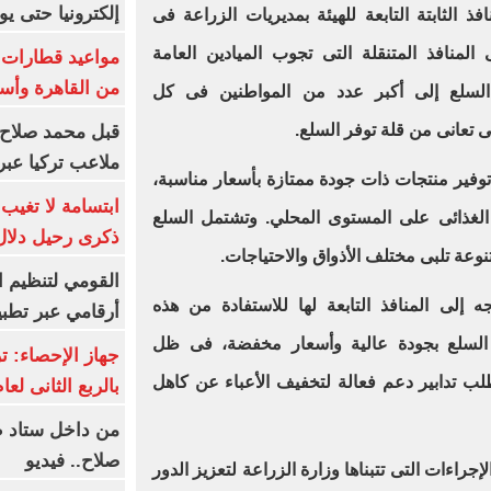
إلكترونيا حتى يو
 الثابتة التابعة للهيئة بمديريات الزراعة فى
المنافذ المتنقلة التى تجوب الميادين العامة
من القاهرة وأس
السلع إلى أكبر عدد من المواطنين فى كل
تعانى من قلة توفر السلع.
قبل محمد صلاح.
ملاعب تركيا عبر 
وفير منتجات ذات جودة ممتازة بأسعار مناسبة،
ابتسامة لا تغيب.
 الغذائى على المستوى المحلي. وتشتمل السلع
ذكرى رحيل دلال 
نوعة تلبى مختلف الأذواق والاحتياجات.
القومي لتنظيم ا
ه إلى المنافذ التابعة لها للاستفادة من هذه
أرقامي عبر تطبيق TRA
لسلع بجودة عالية وأسعار مخفضة، فى ظل
طلب تدابير دعم فعالة لتخفيف الأعباء عن كاهل
بالربع الثانى لعام 26
من داخل ستاد ط
صلاح.. فيديو
راءات التى تتبناها وزارة الزراعة لتعزيز الدور