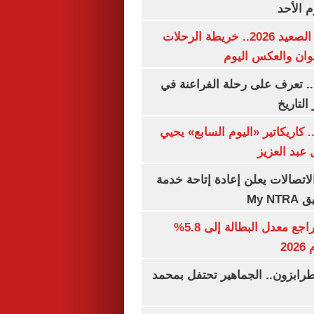
م الأحد
مواعيد قطارات الصعيد 2026.. خريطة الرحلات
وان والعكس اليوم
. تعرف على رحلة الفراعنة في
التاريخ
. كاريكاتير «اليوم السابع» يحيي
عبد العزيز
لاتصالات يعلن إعادة إتاحة خدمة
My N
جهاز الإحصاء: تراجع معدل البطالة إلى 5.8%
20
رابزون.. الجماهير تحتفل بمحمد