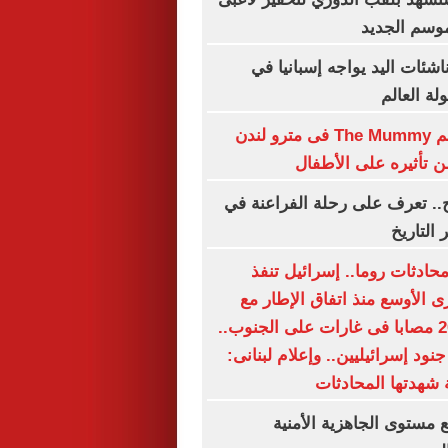
موسم الجديد
اشئات اليد يواجه إسبانيا في
ة العالم
حظر بوستر فيلم The Mummy فى مترو لندن
تأثيره على الأطفال
.. تعرف على رحلة الفراعنة في
 التاريخ
محادثات روما.. إسرائيل تنفذ
ى الأوسع منذ اتفاق الإطار مع
لبنان.. شهيد و20 مصابا فى غارات على الجنوب..
قتل وإصابة 6 جنود إسرائيليين.. وإعلام لبنانى:
 شهدتها المحادثات
 مستوى الجاهزية الأمنية