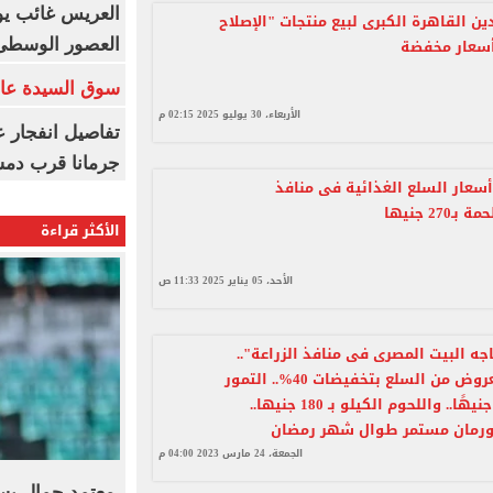
العريس غائب يو
ين القاهرة الكبرى لبيع منتجات "الإصلاح
أسعار مخفضة
العصور الوسطى
سوق السيدة عائ
الأربعاء، 30 يوليو 2025 02:15 م
تفاصيل انفجار ع
جرمانا قرب دمش
سعار السلع الغذائية فى منافذ
ـ270 جنيها
الأكثر قراءة
الأحد، 05 يناير 2025 11:33 ص
جه البيت المصرى فى منافذ الزراعة"..
تكثيف المعروض من السلع بتخفيضات 40%.. التمور
أقل من 20 جنيهًا.. واللحوم الكيلو بـ 180 جنيها..
ورمان مستمر طوال شهر رمضان
الجمعة، 24 مارس 2023 04:00 م
معتمد جمال يست