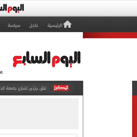
الرئيسية
عاجل
سياسة
عمرو دياب يدخل موسوعة جينيس ب
إغلاق طريق مصر أسوان الزرا
محمد صلاح يظهر على تليفزي
أسعار الذهب في مصر تتراجع.. وعيار 21 ي
الاستعلامات تفند ادعاءات 