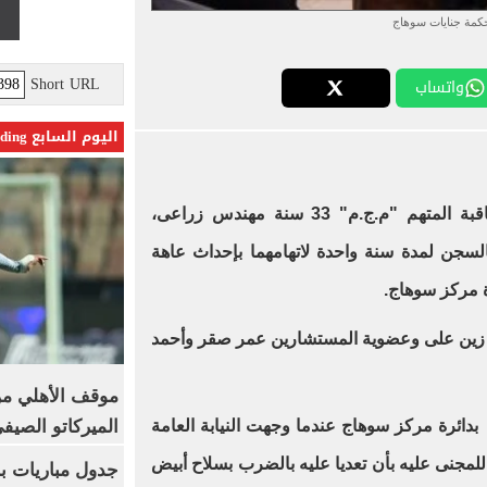
كمة جنايات سوهاج
Short URL
واتساب
اليوم السابع Trending
، بمعاقبة المتهم "م.ج.م" 33 سنة مهندس زراعى،
سجن لمدة سنة واحدة لاتهامهما بإحداث عاهة
ة مركز سوهاج.
 زين على وعضوية المستشارين عمر صقر وأحمد
موقف الأهلي من
الميركاتو الصيف
تعود أحداث القضية إلى عام 2019 بدائرة مركز سوهاج عندما وجهت النيابة العامة
لمجنى عليه بأن تعديا عليه بالضرب بسلاح أبيض
جدول مباريات بر