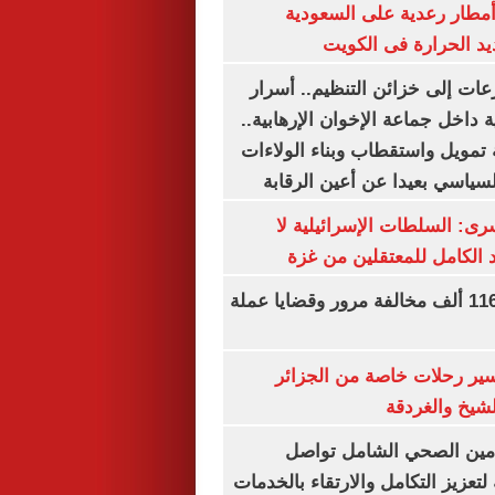
مطار رعدية على السعودية
يد الحرارة فى الكويت
عات إلى خزائن التنظيم.. أسرار
 داخل جماعة الإخوان الإرهابية..
تمويل واستقطاب وبناء الولاءات
لسياسي بعيدا عن أعين الرقابة
رى: السلطات الإسرائيلية لا
الكامل للمعتقلين من غزة
الداخلية تضبط 116 ألف مخالفة مرور وقضايا عملة
ير رحلات خاصة من الجزائر
لشيخ والغردقة
لتأمين الصحي الشامل تواصل
 لتعزيز التكامل والارتقاء بالخدمات