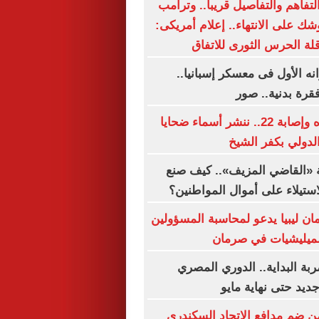
لتفاهم والتفاصيل قريبا.. وترامب
ك على الانتهاء.. إعلام أمريكى:
ة الحرس الثورى للاتفاق
نه الأول فى معسكر إسبانيا..
رة بدنية.. صور
بعد مصرع سيده وإصابة 22.. ننشر أسماء ضحايا
دولي بكفر الشيخ
 «القاضي المزيف».. كيف صنع
استيلاء على أموال المواطنين؟
ان ليبيا يدعو لمحاسبة المسؤولين
لميليشيات في صرمان
ة البداية.. الدوري المصري
يد حتى نهاية مايو
 ضم مدافع الاتحاد السكندري