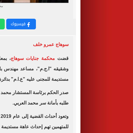
مح
فيسبوك
سوهاج عمرو خلف
قضت
محكمة جنايات سوهاج
وشقيقه "ا.ج.م"، مساعد مهندس بال
مستديمة للمجنى عليه "ع.ا.م" بدائر
صدر الحكم برئاسة المستشار محمد
طلبه بأمانة سر محمد العربي.
و
للمتهمين تهم إحداث عاهة مستديمة ل