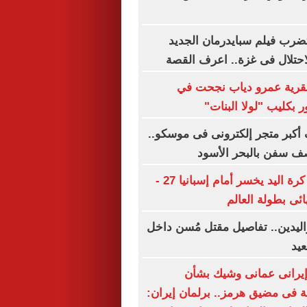
ضرب فيلم سبايدرمان الجديد
حتلال فى غزة.. اعرف القصة
بقرية عمرو دياب نجحت في
ر بكليب "لولا البنات"
أكبر متجر إلكترونى فى موسكو..
صف سفن بالبحر الأسود
منتخب ناشئات كرة اليد يخسر أمام إسبانيا 27 -
واليدين.. تفاصيل مقتل مُسن داخل
يد
إيرانى عمانى وشيك بشأن
ة فى مضيق هرمز.. برلمان إيران: