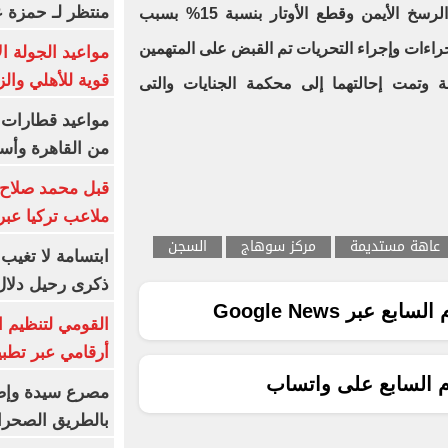
منتظر لـ حمزة ع
مما أحدث له عاهة مستديمة فى الرسخ الأيمن وقطع الأوتار بنسبة 15% بسبب
جراءات وإجراء التحريات تم القبض على المتهمين
مواعيد الجولة ا
قوية للأهلي والز
عة وتمت إحالتهما إلى محكمة الجنايات والتى
من القاهرة وأس
قبل محمد صلاح.
ملاعب تركيا عبر 
عاهة مستديمة
مركز سوهاج
السجن
ابتسامة لا تغيب.
ذكرى رحيل دلال 
ع عبر Google News
القومي لتنظيم ا
أرقامي عبر تطبيق TRA
م السابع على واتساب
بالطريق الصحرا