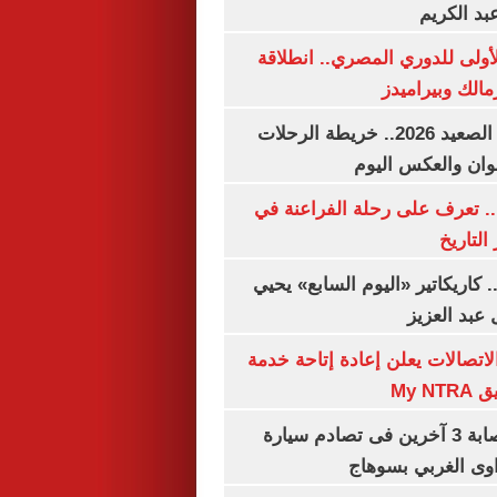
بد الكريم
لأولى للدوري المصري.. انطلاقة
مالك وبيراميدز
مواعيد قطارات الصعيد 2026.. خريطة الرحلات
وان والعكس اليوم
. تعرف على رحلة الفراعنة في
التاريخ
. كاريكاتير «اليوم السابع» يحيي
عبد العزيز
لاتصالات يعلن إعادة إتاحة خدمة
My N
مصرع سيدة وإصابة 3 آخرين فى تصادم سيارة
وى الغربي بسوهاج