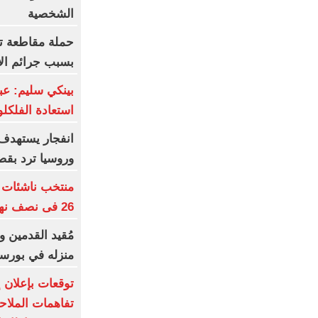
الشخصية
حملة مقاطعة ت
بسبب جرائم الا
بينكي سليم: ع
استعادة الفلكلو
انفجار يستهدف 
وروسيا ترد بق
26 فى نصف نهائى بطولة العالم
مُقيد القدمين 
منزله في بورسع
توقعات بإعلان 
تفاهمات الملاح