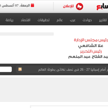
الجمعة، 07 أغسطس 2026
تقارير
حوادث
عرب
عالم
تحقيقات
اقتصاد
رياضة
ى نصف نهائى بطولة العالم
 رأسية وائل جمعة فى مران الأهلي تستحضر أمجاد الصخرة
ى معسكر إسبانيا.. جلسة عموتة وفقرة بدنية.. صور
 فى نصف نهائي بطولة العالم لناشئات كرة اليد