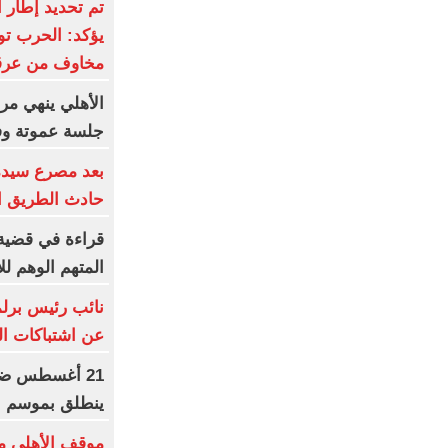
تم تحديد إطار ا
يؤكد: الحرب توش
مخاوف من عرقل
الأهلي ينهي مرا
جلسة عموتة وفق
حادث الطريق ال
قراءة في قضية
المتهم الوهم لل
نائب رئيس برلم
عن اشتباكات ا
21 أغسطس ضرب
ينطلق بموسم جد
موقف الأهلي من