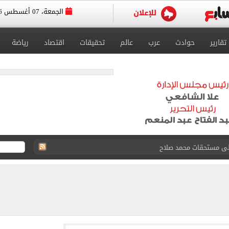
الجمعة، 07 أغسطس 2026
تقارير
حوادث
عرب
عالم
تحقيقات
اقتصاد
رياضة
على مستحقات محمد صلاح
ى نصف نهائى بطولة العالم
 رأسية وائل جمعة فى مران الأهلي تستحضر أمجاد الصخرة
ى معسكر إسبانيا.. جلسة عموتة وفقرة بدنية.. صور
 فى نصف نهائي بطولة العالم لناشئات كرة اليد