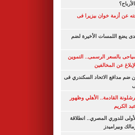
لأرباح؟
ته عن أزمة خوان بيزيرا فى
ندى يضع اللمسات الأخيرة لضم
سياحى بالسعر الرسمى.. التموين
بلاغ عن المخالفين
 ضم مدافع الاتحاد السكندري فى
ى
شلونة القادمة.. الأهلي وظهور
بد الكريم
لأولى للدوري المصري.. انطلاقة
مالك وبيراميدز