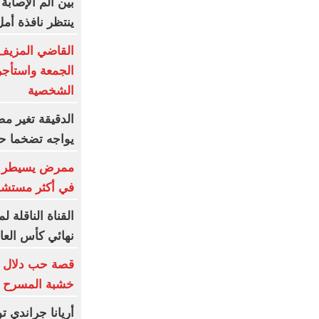
بين ألم الإصاب
ينتظر نافذة أم
القاضي المزيف
الجمعة واستأج
الشخصية
الدقيقة تغير 
يواجه تضخما حاد
ممرض يسيطر عل
في أكثر مستشفيا
القناة الناقلة 
نهائي كأس العال
قصة حب دلال و
خشبة المسرح و
أريانا جراندي ت