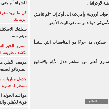
للشراء أم جني ا
ة لأوكرانيا".
كل ما تريد معرف
وات أوروبية وأمريكية إلى أوكرانيا "لم تناقش
الزمالك
لأمريكي دونالد ترامب في البيت الأبيض.
سيلتيك الاسكتل
هيثم حسن
م. سيكون هذا جزءًا من المناقشات التي ستبدأ
اشتروا الخبز ال
تكشف طريقة الإ
ستوى أعلى من التفاهم خلال الأيام والأسابيع
موقف الأهلي من
الميركاتو الصيف
جدول مباريات بر
منتظر لـ حمزة ع
مواعيد الجولة ا
اخبار العالم
قوية للأهلي والز