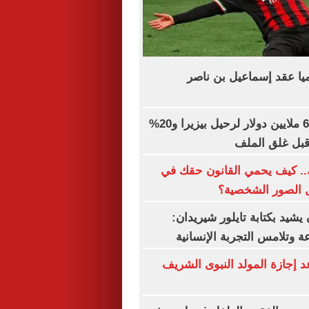
يا عقد إسماعيل بن ناصر
الزمالك يطلب 6 ملايين دولار لرحيل بيزيرا و20%
 قبل غلق الملف
.. كيف يحمي القانون حقك في
ل الصور الشخصية؟
شيد بكتابة تايلور شيريدان:
 وتلامس التجربة الإنسانية
إجازة المولد النبوى الشريف