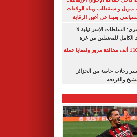
 داخل جماعة الإخوان الإرهابية..
تمويل واستقطاب وبناء الولاءات
لسياسي بعيدا عن أعين الرقابة
رى: السلطات الإسرائيلية لا
الكامل للمعتقلين من غزة
الداخلية تضبط 116 ألف مخالفة مرور وقضايا عملة
ير رحلات خاصة من الجزائر
لشيخ والغردقة