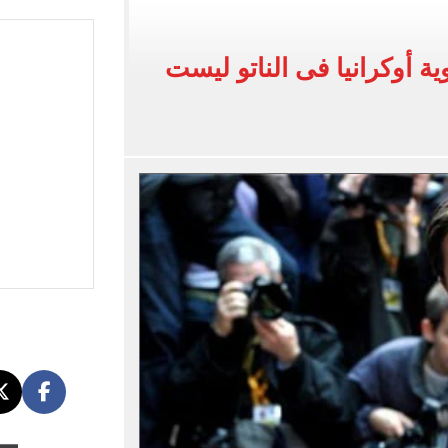
لفاخر فى طرابزون.. صور
ون سبور رخصة مشاركة محمد صلاح
 أوكرانيا فى الناتو ليست
القاضي المزيف: اشتريت بدلتين من سوق الجمعة واستأجرت بودي جارد عشان أتقن الشخصية
ة الأهلي على كأس خوان جامبر