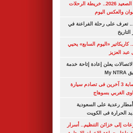
مواعيد قطارات الصعيد 2026.. خريطة الرحلات
وان والعكس اليوم
. تعرف على رحلة الفراعنة في
التاريخ
. كاريكاتير «اليوم السابع» يحيي
عبد العزيز
لاتصالات يعلن إعادة إتاحة خدمة
My N
مصرع سيدة وإصابة 3 آخرين فى تصادم سيارة
وى الغربي بسوهاج
مطار رعدية على السعودية
يد الحرارة فى الكويت
عات إلى خزائن التنظيم.. أسرار