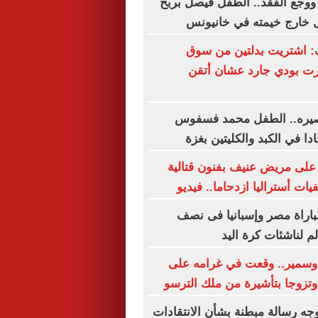
ة ووجع الفقد.. الطفل فيصل بربخ
ل خارج خيمته في خانيونس
: اشتريت بدلتين من سوق
رت بودي جارد عشان أتقن
مصيره.. الطفل محمد فسفوس
ا في الكبد والكليتين بغزة
ى مريض عنيف بفنون قتالية
ت أستراليا ازدحاما.. فيديو
لمباراة مصر وإسبانيا فى نصف
م لناشئات كرة اليد
سمير.. وقعت في غرامه على
تزوجا بتأشيرة من ملك الترسو
وجه رسالة مبطنة بشأن الانتقادات