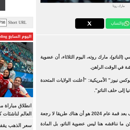
مارك روتا
Short URL
واتساب
اليوم السابع Trending
(الناتو)، مارك روته، اليوم الثلاثاء، أن عضوية
شة في الوقت الراهن.
 نيوز" الأمريكية: "أعلنت الولايات المتحدة
ا إلى حلف الناتو".
انطلاق مباراة م
العالم لناشئات ك
وأضاف أن "الموقف الرسمي للحلف بعد قمة عام 2024 هو أن هناك طريقا لا رجعة
لكن ما نناقشه هنا ليس عضوية الناتو، بل المادة
سعر الذهب يقفز