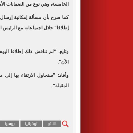
الخامسة، وهي نوع من الضمانات الأمني
كما صرح بأن مسألة إمكانية إرسال ق
إطلاقا" خلال اجتماعاته مع الرئيس ا
وتابع، "لم نناقش ذلك إطلاقا اليو
الآن".
وأفاد: "سنحاول الارتقاء بها إلى م
المقبلة".
الناتو
اوكرانيا
روسيا