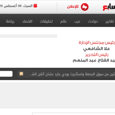
السبت، 08 أغسطس 2026
تقارير
حوادث
عرب
عالم
تحقيقات
اقتصاد
رياضة
ة الأهلي على كأس خوان جامبر
على مستحقات محمد صلاح
ى نصف نهائى بطولة العالم
 رأسية وائل جمعة فى مران الأهلي تستحضر أمجاد الصخرة
ى معسكر إسبانيا.. جلسة عموتة وفقرة بدنية.. صور