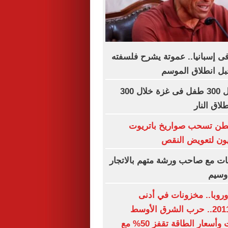
 إسبانيا.. عموتة يشرح فلسفته
قبل انطلاق الموسم
اليونيسف: مقتل 300 طفل فى غزة خلال 300
اق النار
نطن تسحب صواريخ باتريوت
بيون لتعويض النقص
ات مع صاحب ورشة متهم بالاتجار
وسيم
وروبا.. مخزونات في أدنى
مستوياتها منذ 2011.. حرب الشرق الأوسط
تعطل الإمدادات وأسعار الطاقة تقفز 50% مع