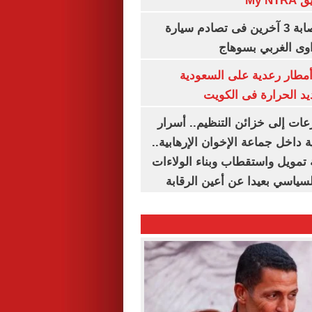
My N
مصرع سيدة وإصابة 3 آخرين فى تصادم سيارة
وى الغربي بسوهاج
مطار رعدية على السعودية
يد الحرارة فى الكويت
عات إلى خزائن التنظيم.. أسرار
 داخل جماعة الإخوان الإرهابية..
تمويل واستقطاب وبناء الولاءات
لسياسي بعيدا عن أعين الرقابة