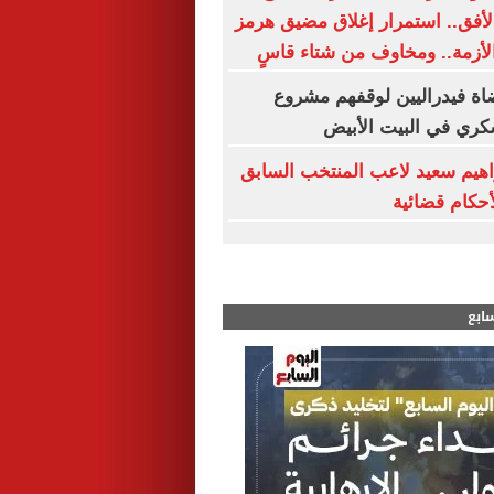
لأفق.. استمرار إغلاق مضيق هرمز
الأزمة.. ومخاوف من شتاء قاسٍ
اة فيدراليين لوقفهم مشروع
كري في البيت الأبيض
هيم سعيد لاعب المنتخب السابق
لأحكام قضائية
سابع