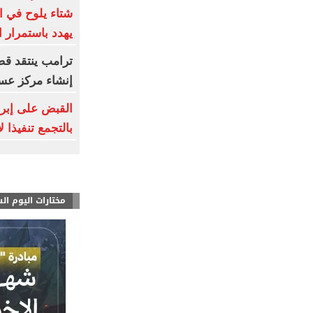
شتاء يلوح في ا
يهدد باستمرار 
ترامب ينتقد قض
إنشاء مركز عس
القبض على إبرا
بالتجمع تنفيذا 
مختارات اليوم ال