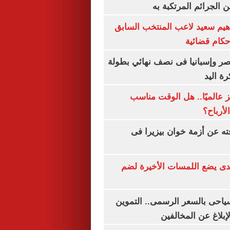
 الجرائم المرتكبة به
هيم سعيد لاعب المنتخب السابق
أحكام قضائية
صر وإسبانيا فى نصف نهائي بطولة
رة اليد
 عالميًا.. هل الوقت مناسب
لأرباح؟
ته عن أزمة خوان بيزيرا فى
ندى يضع اللمسات الأخيرة لضم
سياحى بالسعر الرسمى.. التموين
بلاغ عن المخالفين