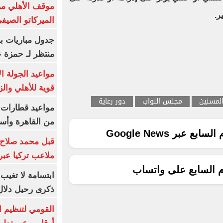
موقف الأهلي من
ر.
الميركاتو الصيف
جدول مباريات بر
منتظر لـ حمزة ع
مواعيد الجولة ا
قوية للأهلي والز
المسنين
مجلس النواب
دور رعاية
من القاهرة وأس
ع عبر Google News
قبل محمد صلاح.
ملاعب تركيا عبر 
م السابع على واتساب
ابتسامة لا تغيب.
ذكرى رحيل دلال 
القومي لتنظيم ا