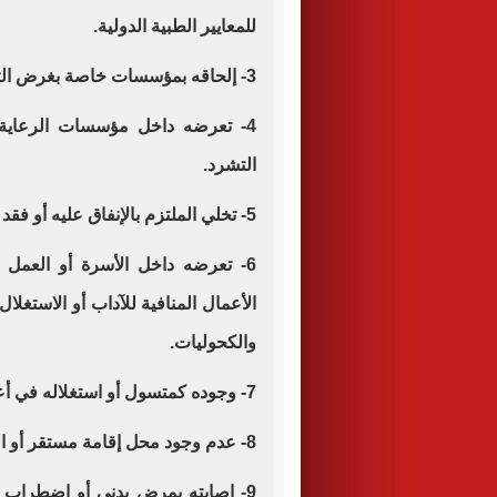
للمعايير الطبية الدولية.
3- إلحاقه بمؤسسات خاصة بغرض التخلص منه دون مبرر قانوني أو طبي.
4- تعرضه داخل مؤسسات الرعاية لل
التشرد.
5- تخلي الملتزم بالإنفاق عليه أو فقد المكلف برعايته.
6- تعرضه داخل الأسرة أو العمل
الأعمال المنافية للآداب أو الاستغل
والكحوليات.
7- وجوده كمتسول أو استغلاله في أعمال التسول.
8- عدم وجود محل إقامة مستقر أو المبيت في أماكن غير معدة للإقامة.
9- إصابته بمرض بدني أو اضطراب 