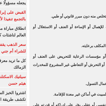
يجعله مسؤولًا عن
القبض على إبرا
بالتجمع تنفيذا ل
إهمال أو الإساءة أو العنف أو الاستغلال أو
انطلاق مباراة م
العالم لناشئات ك
سعر الذهب يقفز
للشراء أم جني ا
 أو مؤسسات الرعاية للتحريض على العنف أو
كل ما تريد معرف
ال أو التحرش أو التعاطي غير المشروع للمخدرات
الزمالك
سيلتيك الاسكتل
هيثم حسن
اشتروا الخبز ال
تكشف طريقة الإ
نفسي أو عقلي يؤثر على إدراكه أو قدرته على