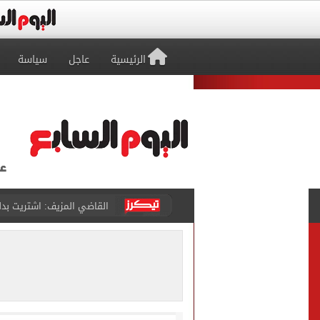
الرئيسية
عاجل
سياسة
برشلونة يطرح تذاكر مواجه
طرابزون سبور ينفي الحجز 
منتخب ناشئات كرة اليد يخسر أمام إسبانيا 27 - 26 ف
قفزة أعادت الزمن الجميل..
الأهلي ينهي مرانه الأول ف