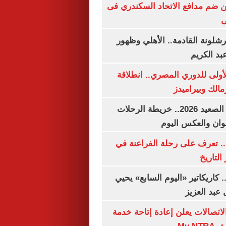
 ضم مدافع الاتحاد السكندري فى
ى
شلونة القادمة.. الأهلي وظهور
بد الكريم
لأولى للدوري المصري.. انطلاقة
مالك وبيراميدز
مواعيد قطارات الصعيد 2026.. خريطة الرحلات
وان والعكس اليوم
. تعرف على رحلة الفراعنة في
التاريخ
. كاريكاتير «اليوم السابع» يحيي
عبد العزيز
لاتصالات يعلن إعادة إتاحة خدمة