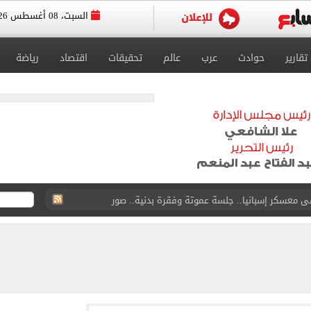
السبت، 08 أغسطس 2026
تقارير
حوادث
عرب
عالم
تحقيقات
اقتصاد
رياضة
ى معسكر إسبانيا.. جلسة عموتة وفقرة بدنية.. صور
لخط باسم شخص لا يجعله مسؤولًا عن الجرائم المرتكبة به
 البر في أجواء صيفية مميزة.. فيديو
لفاخر فى طرابزون.. صور
ون سبور رخصة مشاركة محمد صلاح