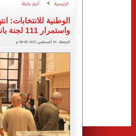
الرئيسية
أخبار عاجلة
برشلونة يطرح تذاكر مواجه
طرابزون سبور ينفي الحجز 
واستمرار 111 لجنة بانتخابات الشيوخ
منتخب ناشئات كرة اليد يخسر أمام إسبانيا 27 - 26 ف
قفزة أعادت الزمن الجميل..
الجمعة، 01 أغسطس 2025 08:09 م