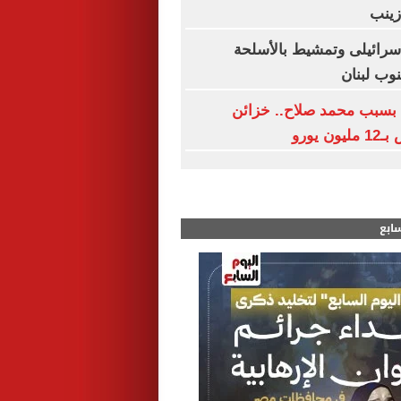
زينب
ائيلى وتمشيط بالأسلحة
وب لبنان
بسبب محمد صلاح.. خزائن
 يورو
سابع