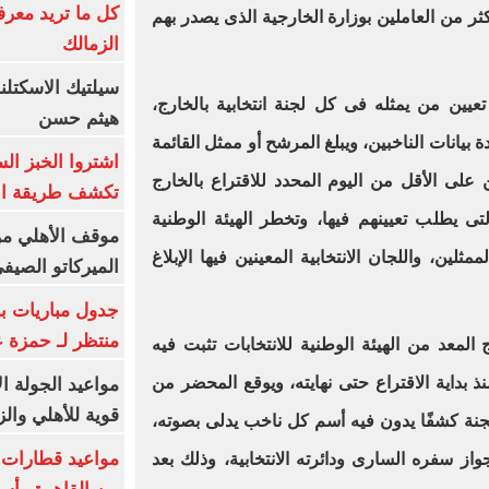
كل ما تريد معرف
ثر من العاملين بوزارة الخارجية الذى يصدر بهم
الزمالك
سيلتيك الاسكتل
ين من يمثله فى كل لجنة انتخابية بالخارج،
هيثم حسن
بيانات الناخبين، ويبلغ المرشح أو ممثل القائمة
اشتروا الخبز ال
ن على الأقل من اليوم المحدد للاقتراع بالخارج
تكشف طريقة الإ
التى يطلب تعيينهم فيها، وتخطر الهيئة الوطنية
موقف الأهلي من
مثلين، واللجان الانتخابية المعينين فيها الإبلاغ
الميركاتو الصيف
جدول مباريات بر
منتظر لـ حمزة ع
لمعد من الهيئة الوطنية للانتخابات تثبت فيه
نذ بداية الاقتراع حتى نهايته، ويوقع المحضر من
مواعيد الجولة ا
قوية للأهلي والز
للجنة كشفًا يدون فيه أسم كل ناخب يدلى بصوته،
واز سفره السارى ودائرته الانتخابية، وذلك بعد