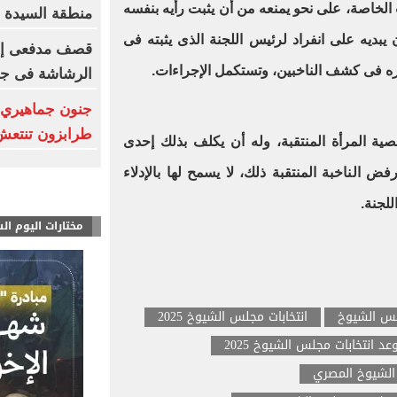
الخاصة، على نحو يمنعه من أن يثبت رأيه بنفسه
منطقة السيدة 
 يبديه على انفراد لرئيس اللجنة الذى يثبته فى
قصف مدفعى إسر
ره فى كشف الناخبين، وتستكمل الإجراءات.
الرشاشة فى جن
جنون جماهيري 
طرابزون تنتعش بـ12 مليون
ية المرأة المنتقبة، وله أن يكلف بذلك إحدى
ض الناخبة المنتقبة ذلك، لا يسمح لها بالإدلاء
لجنة.
مختارات اليوم ال
لس الشيوخ
انتخابات مجلس الشيوخ 2025
عد انتخابات مجلس الشيوخ 2025
لشيوخ المصري