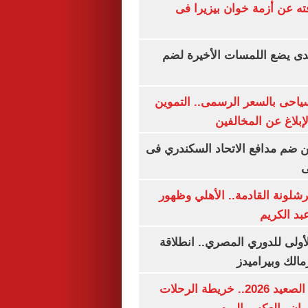
ته عن أزمة خوان بيزيرا فى
ندى يضع اللمسات الأخيرة لضم
سياحى بالسعر الرسمى.. التموين
بلاغ عن المخالفين
 ضم مدافع الاتحاد السكندري فى
ى
شلونة القادمة.. الأهلي وظهور
بد الكريم
لأولى للدوري المصري.. انطلاقة
مالك وبيراميدز
مواعيد قطارات الصعيد 2026.. خريطة الرحلات