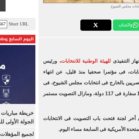
خابات مجلس الشيوخ
Short URL
واتساب
اليوم السابع Trending
از التنفيذى
للهيئة الوطنية للانتخابات
، ورئيس
خابات، فى مؤتمرا صحفيا منذ قليل، عن انتهاء
مصريين بالخارج فى انتخابات مجلس الشيوخ، فى
25 سفارة فى 20 دولة من أصل 136 سفارة فى 117 دولة، ومازال التصويت مستمر
خريطة مباريات ا
 أخر لجنة فتحت باب التصويت فى الانتخابات
الجولة الأولى ل
تحدة الأمريكية فى السابعة مساء اليوم.