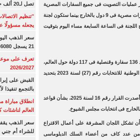
تصل لـ20 ألف جنيه
ر عمليات التصويت فى جميع السفارات المصرية
بالخارج مشيرا إلى أنه هناك 13 سفارات مصرية فى 9 دول بالخارج بينما ستكون لجنة
"تنظيم الاتصال
يجعله مسؤولًا عن
للجنة فى الساعة السابعة مساء اليوم بتوقيت
21 يسجل 6080 جنيها
تعرف على موعد 
وتجرى الانتخابات فى الخارج فى عدد 136 سفارة وقنصلية فى 117 دولة حول العالم،
2026/2027
والتى صدر قرار مجلس إدارة الهيئة الوطنية للانتخابات رقم (27) لسنة 2023 بتحديد
القبض على إبرا
بالتجمع تنفيذا ل
وكانت الهيئة الوطنية للانتخابات، قد أصدرت القرار رقم 16 لسنة 2025، بشأن قواعد
انطلاق مباراة م
الخارج فى انتخابات مجلس الشيوخ.
العالم لناشئات ك
سعر الذهب يقفز
بأن تشكل اللجان المشرفة على أعمال الاقتراع
للشراء أم جني ا
 من عدد كاف من أعضاء السلك الدبلوماسى