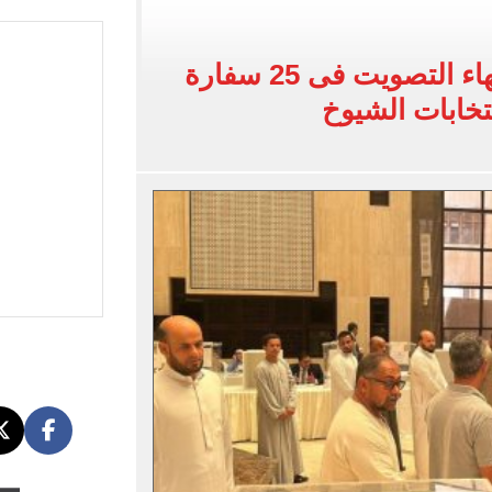
القاضي المزيف: اشتريت بدلتين من سوق الجمعة واستأجرت بودي جارد عشان أتقن الشخصية
ة الأهلي على كأس خوان جامبر
الوطنية للانتخابات: انتهاء التصويت فى 25 سفارة
على مستحقات محمد صلاح
ى نصف نهائى بطولة العالم
 رأسية وائل جمعة فى مران الأهلي تستحضر أمجاد الصخرة