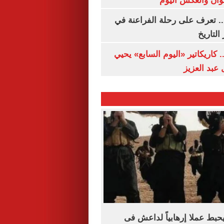
وان والعكس اليوم
. تعرف على رحلة الفراعنة في
التاريخ
. كاريكاتير «اليوم السابع» يحيي
عبد العزيز
حبط عملا إرهابياً لداعش فى