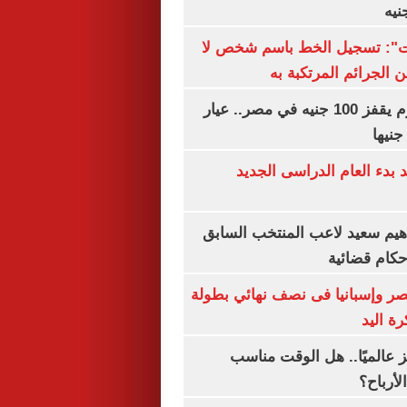
ات": تسجيل الخط باسم شخص لا
 الجرائم المرتكبة به
سعر الذهب اليوم يقفز 100 جنيه في مصر.. عيار
بدء العام الدراسى الجديد
هيم سعيد لاعب المنتخب السابق
أحكام قضائية
صر وإسبانيا فى نصف نهائي بطولة
رة اليد
 عالميًا.. هل الوقت مناسب
لأرباح؟