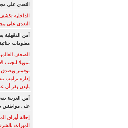
التعدي على مجن
الداخلية تكشف
التعدى على مجن
أمن الدقهلية 
معلومات جنائية 
الصحف العالمية 
تمويلا لتجنب ال
نوفمبر ويصدق ع
إدارة ترامب تب
بايدن يقر أن عف
أمن الغربية يف
على مواطنين ب
إحالة أوراق ال
الميراث بالشرق