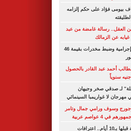
ناف بيومى فؤاد على حكم إلزامه
لطليقته
 العقل.. رسالة غامضة من عبد
 غيابه عن الزمالك
مقتل 4 عناصر إجرامية وضبط مخدرات بقيمة 46
ور
طالب أحمد عبد القادر بالحصول
ة" لـ صدقي صخر وجيهان
هرجان لا غواريمبا السينمائي
جورج وسوف ورامي جمال وتامر
 في 4 عواصم عربية
خططنا للجريمة قبلها بـ10 أيام.. اعترافات