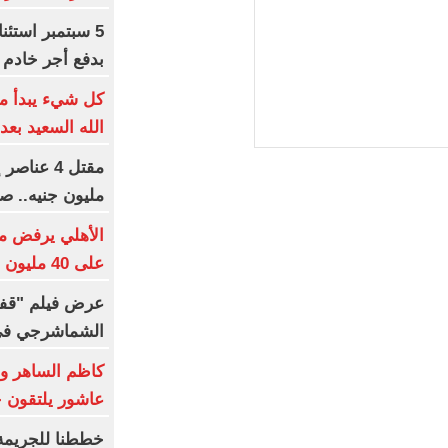
5 سبتمبر استئ
بدفع أجر خادم 
كل شيء يبدأ من
الله السعيد بعد
مليون جنيه.. ص
الأهلي يرفض م
على 40 مليون جنيه سنوياً
عرض فيلم "قفل
الشماشرجي في م
كاظم الساهر و
عاشور يلتقون جمهورهم