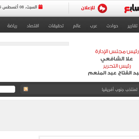
السبت، 08 أغسطس 2026
تقارير
حوادث
عرب
عالم
تحقيقات
اقتصاد
رياضة
لمنتخب جنوب أفريقيا
لة غامضة من عبد الله السعيد بعد غيابه عن الزمالك
ل للجهاز الفني لفريق الكرة بقيادة معتمد جمال
 الأخيرة على صفقة جوردان مينديز