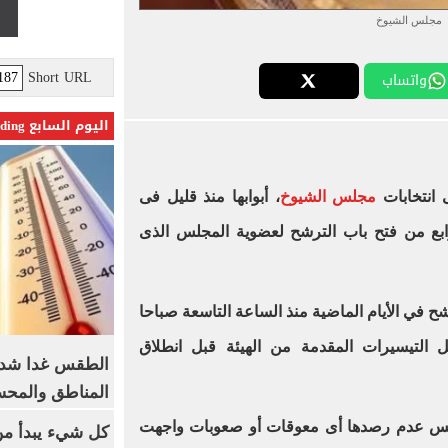
مجلس الشيوخ
Short URL
واتساب
اليوم السابع Trending
 انتخابات
مجلس الشيوخ
، أبوابها منذ قليل فى
رابع من فتح باب الترشح لعضوية المجلس الذى
شح في الأيام الماضية منذ الساعة التاسعة صباحا
التيسيرات المقدمة من الهيئة قبل انطلاق
الطقس غدا شديد
المناطق والمحسوسة 
، أمس عدم رصدها أى معوقات أو صعوبات واجهت
كل شيء يبدأ من