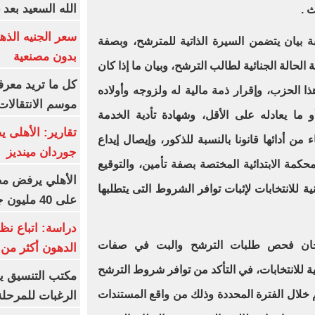
الله السعيد بعد 
ث .
ة بيان يتضمن السيرة الذاتية للمترشح، وبصفة
بدون مصنعية
الحالة الجنائية لطالب الترشح، وبيان ما إذا كان
كل ما تريد معرف
ذا الحزب، وإقرار ذمة مالية له ولزوجه وأولاده
موسم الانتقالات
 ما يعادله على الأقل، وشهادة تأدية الخدمة
تقارير: الأهلى 
ء من أدائها قانونا بالنسبة للذكور، وإيصال إيداع
جوردان مينديز
محكمة الابتدائية المختصة بصفة تأمين، والتوقيع
الأهلي يرفض مط
ية للانتخابات لإثبات توافر الشروط التى يتطلبها
على 40 مليون جنيه سنوياً
دراسة: اتباع نظ
جان فحص طلبات الترشح والبت في صفات
الدهون أكثر م
ة للانتخابات، في التأكد من توافر شروط الترشح
مكتب التنسيق ي
 خلال الفترة المحددة وذلك من واقع المستندات
الرغبات للمرحلة