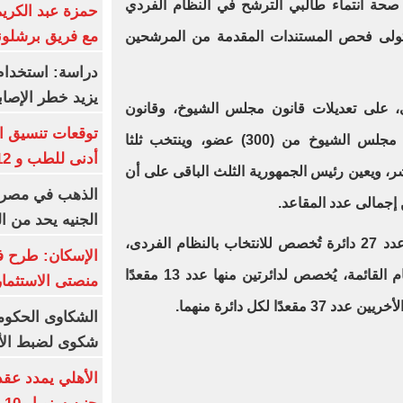
حة انتماء طالبي الترشح في النظام الفردي
حمزة عبد الكريم 
مع فريق برشلونة
تتولى فحص المستندات المقدمة من المرشحين
دراسة: استخدام 
يزيد خطر الإصاب
 على تعديلات قانون مجلس الشيوخ، وقانون
تقسيم الدوائر الخاصة به، ويشكل مجلس الشيوخ من (300) عضو، وينتخب ثلثا
أدنى للطب و 93.12% للأسنان
شر، ويعين رئيس الجمهورية الثلث الباقى على أن
الجنيه يحد من 
وتقسم جمهورية مصر العربية إلى عدد 27 دائرة تُخصص للانتخاب بالنظام الفردى،
الإسكان: طرح ف
وعدد 4 دوائر تُخصص للانتخاب بنظام القائمة، يُخصص لدائرتين منها عدد 13 مقعدًا
منصتى الاستثمار
ًا لكل دائرة منهما.
شكوى لضبط الأس