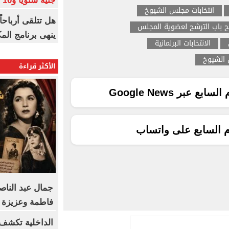
جنيه سنويا و10 بونص وإعلانات
انتخابات مجلس الشيوخ
ح باب الترشح لعضوية المجلس
ينهى برنامج الم
الانتخابات البرلمانية
الشيوخ
الأكثر قراءة
ع عبر Google News
م السابع على واتساب
جمال عبد الناص
فاطمة وعزيزة 
الداخلية تكشف