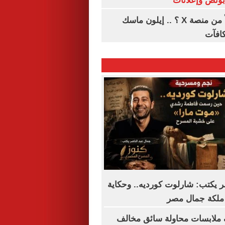
هل تتلقى أرباحاً من منصة X ؟ .. إيلون ماسك
كافآت
ر يكتب: شارلوت كورديه.. وحكاية
ملكة جمال مصر
 ملابسات محاولة سائق مخالف