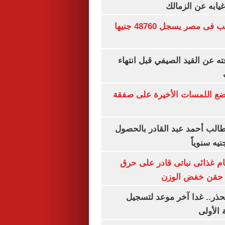
غيابه عن الزمالك
سعر الجنيه الذهب فى مصر يسجل 48760 جنيها
ته عن القيد الصيفي قبل انتهاء
يضع اللمسات الأخيرة على صفقة
الب أحمد عبد القادر بالحصول
ام غذائى نباتى قادر على حرق
ن حقن خفض الوزن
حذر.. غدا آخر موعد لتسجيل
 الأولى