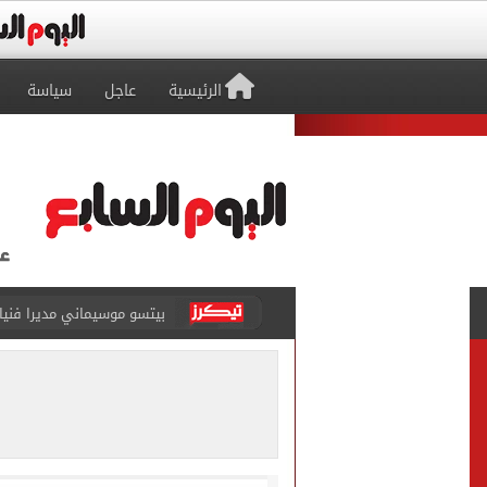
الرئيسية
عاجل
سياسة
بيتسو موسيماني مديرا فنيا 
كل شيء يبدأ من العقل.. رسا
طرابزون سبور يعلن بيع 18 ألف تذكرة موسمية بعد التعاقد مع محمد صلاح
الزمالك يعلن التشكيل الكام
تقارير: الأهلى يضع اللمسات