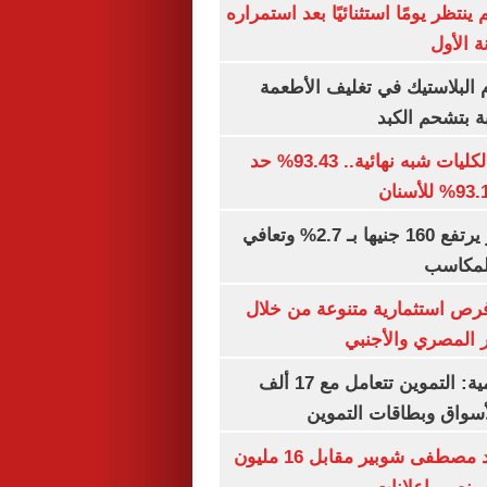
ينتظر يومًا استثنائيًا بعد استمراره
 الأول
البلاستيك في تغليف الأطعمة
ة بتشحم الكبد
توقعات تنسيق الكليات شبه نهائية.. 93.43% حد
الذهب في مصر يرتفع 160 جنيها بـ 2.7% وتعافي
المكاسب
رص استثمارية متنوعة من خلال
 المصري والأجنبي
الشكاوى الحكومية: التموين تتعامل مع 17 ألف
واق وبطاقات التموين
الأهلي يمدد عقد مصطفى شوبير مقابل 16 مليون