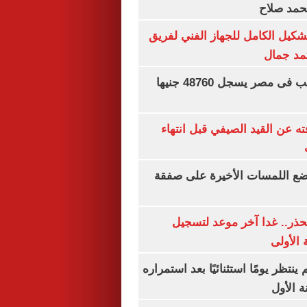
محمد صلاح
تشكيل الكامل للجهاز الفني لفريق
تمد جمال
سعر الجنيه الذهب فى مصر يسجل 48760 جنيها
ته عن القيد الصيفي قبل انتهاء
يضع اللمسات الأخيرة على صفقة
حذر.. غدا آخر موعد لتسجيل
 الأولى
ينتظر يومًا استثنائيًا بعد استمراره
 الأول