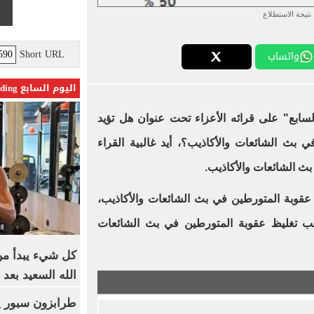
نتيجة الاستطلاع
Short URL
واتساب
اليوم السابع Trending
سابع" على قرائه الأعزاء تحت عنوان هل تؤيد
بث الشائعات والأكاذيب؟، أيد غالبية القراء
ث الشائعات والأكاذيب.
ليظ عقوبة المتورطين في بث الشائعات والأكاذيب،
قراء مطالب تغليظ عقوبة المتورطين في بث الشائعات
كل شيء يبدأ من
الله السعيد بعد 