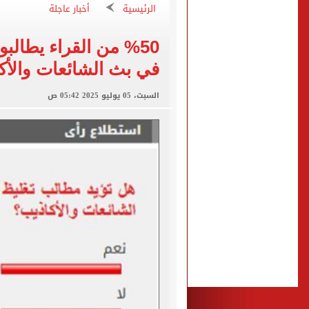
الرئيسية
أخبار عاجلة
بيتسو موسيماني مديرا فنيا 
كل شيء يبدأ من العقل.. رسا
%50 من القراء يطا
طرابزون سبور يعلن بيع 18 ألف تذكرة موسمية بعد التعاقد مع محمد صلاح
في بث الشائعات والأك
الزمالك يعلن التشكيل الكام
السبت، 05 يوليو 2025 05:42 ص