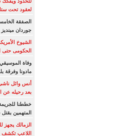
للحدود ويفكك 
لعقود تحت ستار
جوردان مينديز 
الشيوخ الأمريكى
الحكومى حتى ان
وفاة الموسيقي 
مادونا وفرقة بلور 
أنس وائل ناشئ 
بعد رحيله عن ال
المتهمين بقتل 
الزمالك يجهز لل
اللاعب تكشف م