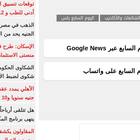
أدنى للطب و 93.12% للأسنان
لشائعات والأكاذيب
اليوم السابع بلس
الجنيه يحد من 
الإسكان: طرح ف
ع عبر Google News
منصتى الاستثمار
م السابع على واتساب
شكوى لضبط الأس
جنيه سنويا و10 بونص وإعلانات
ينهى برنامج الم
المقاولون يكشف 