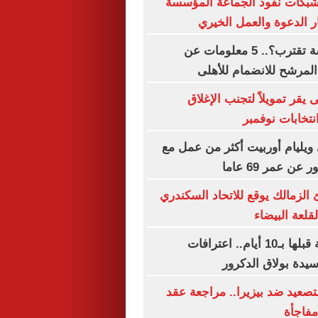
شبكات نفوذ الجماعة المؤسسة
 الدعوة والعمل الخيري
الصفقة الخامسة تقترب؟.. 5 معلومات عن
المرشح للانضمام للأهلى
 يقر تمويلاً لتجنب الإغلاق
تخابات نوفمبر
ويليام أوربيت أكثر من عمل مع
عن عمر 69 عاما
الزمالك يوقع للاتحاد السكندري
قلعة البيضاء
خططنا للجريمة قبلها بـ10 أيام.. اعترافات
سيدة بولاق الدكرور
تصعيد ضد بيزيرا.. مراجعة عقد
فاجأة