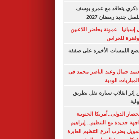
و ذكري يتعاقد مع عمرو يوسف
ل جديد رمضان 2027
إسبانيا.. عموتة يحاضر اللاعبين
 وفقرة للحراس
 يضع اللمسات الأخيرة على صفقة
تمد جمال وعبد الناصر محمد فى
مباريات الودية
أشخاص إثر انقلاب سيارة نقل بطريق
لية
صار الدولى..أمريكا الجنوبية
هة جديدة مع التنظيم.. إبراهيم
تمويل يضرب أذرع التنظيم العابرة