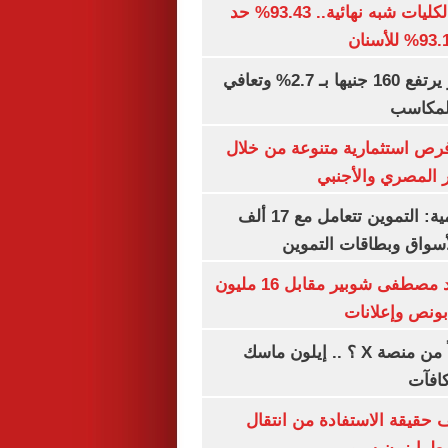
توقعات تنسيق الكليات شبه نهائية.. 93.43% حد
الذهب في مصر يرتفع 160 جنيها بـ 2.7% وتعافي
المكاسب
رص استثمارية متنوعة من خلال
 المصري والأجنبي
الشكاوى الحكومية: التموين تتعامل مع 17 ألف
واق وبطاقات التموين
الأهلي يمدد عقد مصطفى شوبير مقابل 16 مليون
هل تتلقى أرباحاً من منصة X ؟ .. إيلون ماسك
كافآت
حقيقة الاستفادة من انتقال