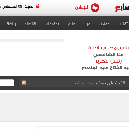
السبت، 08 أغسطس 2026
تقارير
حوادث
عرب
عالم
تحقيقات
اقتصاد
رياضة
 الأخيرة على صفقة جوردان مينديز
الحصول على 40 مليون جنيه سنوياً
د الناصر محمد فى الزمالك بسبب المباريات الودية
قيا تحت 23 عاماً 2027
د صراع طويل مع المرض
 استثنائيًا بعد استمراره مع فريق برشلونة الأول