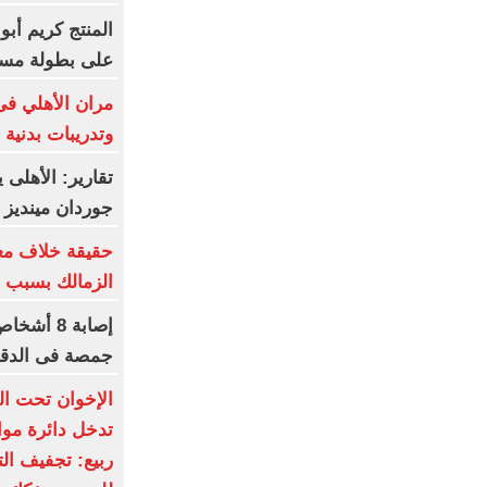
المنتج كريم أب
على بطولة مسلس
مران الأهلي فى 
وتدريبات بدنية
تقارير: الأهلى
جوردان مينديز
حقيقة خلاف مع
الزمالك بسبب ال
إصابة 8 
جمصة فى الدقه
الإخوان تحت الح
تدخل دائرة مواج
ربيع: تجفيف ال