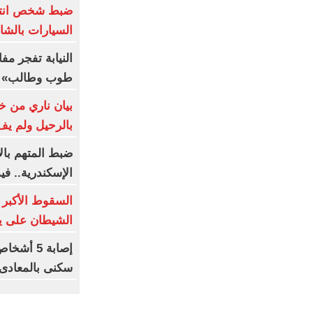
ضبط شخص انت
السيارات بالشا
النيابة تفجر م
طوب وطالب» م
بيان ناري من خو
بالرحيل ولم يف
ضبط المتهم با
الإسكندرية.. في
السقوط الأكبر 
الشيطان على يد
إصابة 5 
سكنى بالمعادى