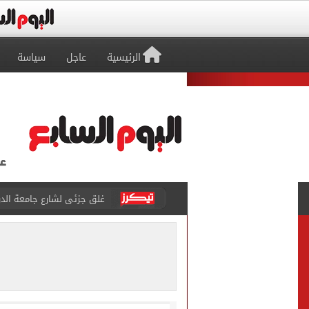
الرئيسية
عاجل
سياسة
غلق جزئى لشارع جامعة الدول العرب
عمرو دياب يدخل موسوعة جينيس ب
إغلاق طريق مصر أسوان الزرا
محمد صلاح يظهر على تليفزي
أسعار الذهب في مصر تتراجع.. وعيار 21 ي
الاستعلامات تفند ادعاءات 