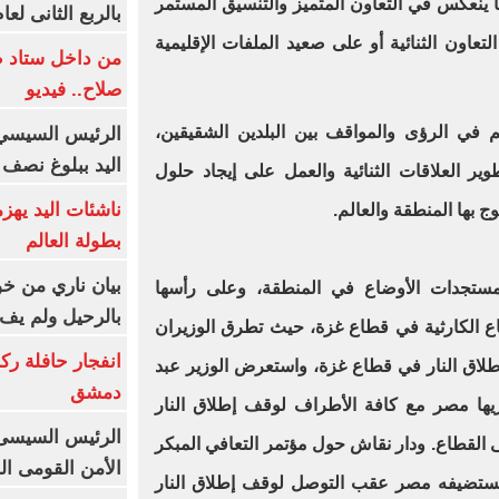
ا ينعكس في التعاون المتميز والتنسيق المستمر
بالربع الثانى لعام 26
تعاون الثنائية أو على صعيد الملفات الإقليمية
من داخل ستاد ط
صلاح.. فيديو
م في الرؤى والمواقف بين البلدين الشقيقين،
الرئيس السيسي 
اليد ببلوغ نصف 
ر العلاقات الثنائية والعمل على إيجاد حلول
ناشئات اليد يهز
 بها المنطقة والعالم.
بطولة العالم
بيان ناري من خو
مستجدات الأوضاع في المنطقة، وعلى رأسها
بالرحيل ولم يف 
ع الكارثية في قطاع غزة، حيث تطرق الوزيران
انفجار حافلة رك
طلاق النار في قطاع غزة، واستعرض الوزير عبد
دمشق
ريها مصر مع كافة الأطراف لوقف إطلاق النار
الرئيس السيسى: 
ى القطاع. ودار نقاش حول مؤتمر التعافي المبكر
الأمن القومى ا
 تستضيفه مصر عقب التوصل لوقف إطلاق النار