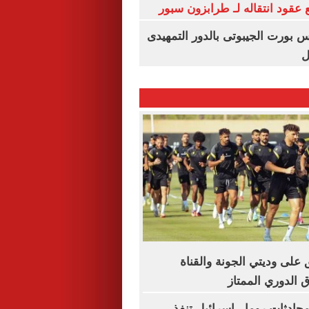
عقود انتقاله لـ طرابزون سبور
س بورت الجيبوتى بالدور التمهيدى
ل
 على وديتي الجونة والقناة
اق الدوري الممتاز
محادثات روما.. إسرائيل تنفذ