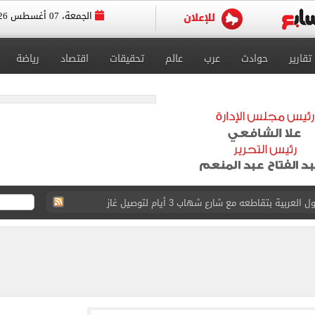
الجمعة، 07 أغسطس 2026
تقارير
حوادث
عرب
عالم
تحقيقات
اقتصاد
رياضة
ية بتقاطعه مع شارع شهاب 3 أيام لتوصيل غاز
عد تصدره قائمة بيلبورد عربية لـ68 أسبوعا
عى الغربى كليا من المنيب للعياط.. اعرف التحويلات
ون اليوم السابع فى حفل تقديمه باستاد طرابزون.. فيديو
سجل هذا الرقم
ذا صن وميرور حول علاج سيدة بريطانية في شرم الشيخ