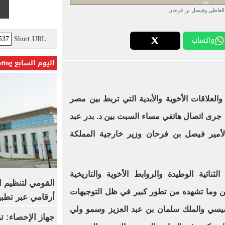
 العاطى وفيصل بن فرحان
Short URL
واتساب
اليوم السابع Trending
لعلاقات الأخوية والأبدية التي تربط بين مصر
، جرى اتصال هاتفي مساء السبت بين د. بدر عبد
أمير فيصل بن فرحان وزير خارجية المملكة
ثنائية الوطيدة والروابط الأخوية والتاريخية
القومي لتنظيم ا
قين وما تشهده من تطور كبير في ظل التوجيهات
أرقامي عبر تطبيق TRA
سيسي والملك سلمان بن عبد العزيز وسمو ولي