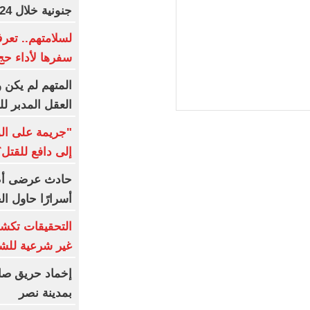
جنونية خلال 24 ساعة
لسلامتهم.. تعر
سفرها لأداء حج ال
المتهم لم يكن
العقل المدبر ل
"جريمة على ال
إلى دافع للقتل؟
حادث عرضى أم 
أسرارًا حاول ال
التحقيقات تك
غير شرعية للشب
إخماد حريق صال
بمدينة نصر