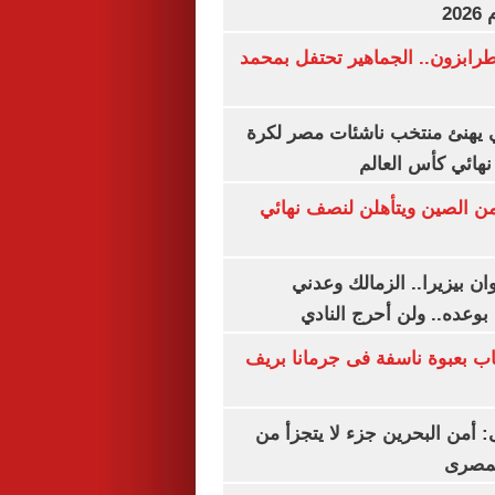
20
رابزون.. الجماهير تحتفل بمحمد
يهنئ منتخب ناشئات مصر لكرة
نهائي كأس العالم
من الصين ويتأهلن لنصف نهائي
ان بيزيرا.. الزمالك وعدني
بوعده.. ولن أحرج النادي
اب بعبوة ناسفة فى جرمانا بريف
أمن البحرين جزء لا يتجزأ من
لمصرى