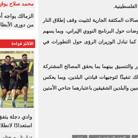
محمد صلاح يوقع 
الفلسطينية.
الزمالك يواجه أ
صالات المكثفة الجارية لتثبيت وقف إطلاق النار
من دورى الأبطا
وضات حول البرنامج النووي الإيراني، وبما يسهم
كما تبادل الوزيران الرؤى حول التطورات في
الأكثر قراءة
 والتنسيق بينهما بما يحقق المصالح المشتركة
لك تنفيذًا لتوجيهات قيادتي البلدين، وبما يعكس
بين والبلدين الشقيقين باعتبارهما جناحي الأمتين
وادي دجلة يتفق
استعدادًا لانطل
تزامنا مع ختام 