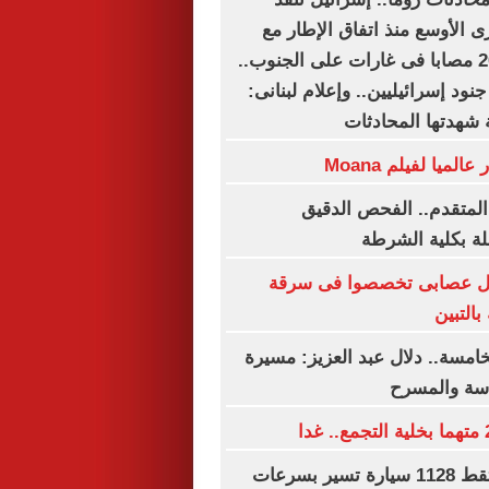
ى الأوسع منذ اتفاق الإطار مع
لبنان.. شهيد و20 مصابا فى غارات على الجنوب..
قتل وإصابة 6 جنود إسرائيليين.. وإعلام لبنانى:
 شهدتها المحادثات
لمتقدم.. الفحص الدقيق
ة بكلية الشرطة
يل عصابى تخصصوا فى سرقة
التبين
خامسة.. دلال عبد العزيز: مسيرة
اسة والمسرح
رادار المرور يلتقط 1128 سيارة تسير بسرعات