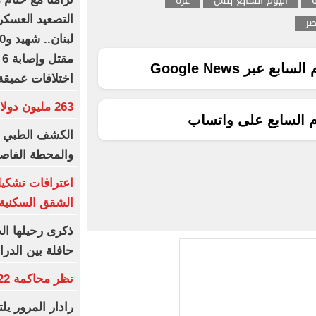
اليوم السابع بلس
غزه
التصعيد العسكر
صر
م
ع عبر Google News
اختلافات عميقة
263 مليون دولار عالميا لفيلم Moana
م السابع على واتساب
الكشف الطبي ا
والمحطة الفاصل
اعترافات تشك
الشقق السكنية ب
ذكرى رحيلها ال
حافلة بين الدر
نظر محاكمة 22 متهما بخلية التجمع.. غدا