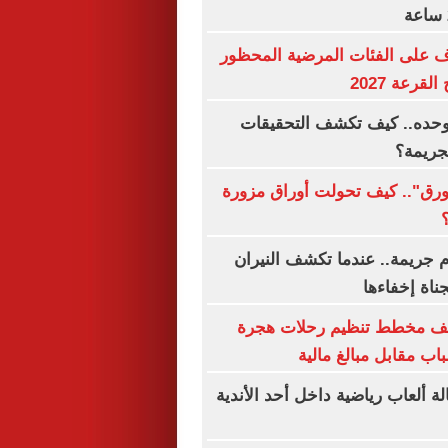
ف على الفئات المرضية المحظور
قرعة 2027
 وحده.. كيف تكشف التحقيقات
لجريمة؟
ورق".. كيف تحولت أوراق مزورة
جريمة.. عندما تكشف النيران
جناة إخفاءها
شف مخطط تنظيم رحلات هجرة
اب مقابل مبالغ مالية
ة ألعاب رياضية داخل أحد الأندية