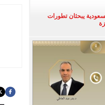
وين الصحف التركية وقميصه يشعل الأسواق في طرابزون
يضم هيثم حسن بعقد حتى 2030
سعودية يبحثان تطورات
بنته ويرقص معها في أجواء مليئة بالفرحة.. فيديو وصور
زة
 واقعة التحرش المزيفة بكفالة مالية