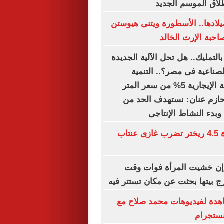
لاق الموسم الجديد
رى الـ63 لميلادها.. الأسطورة ويتنى هيوستن
حبة الإرث الخالد
بالتمليك.. هل تحل الآلية الجديدة
صناعية فى مصر؟.. التنمية
الصناعية: القيمة الإيجارية 5% من سعر المتر
ء حازم عنان: نستهدف الحد من
وبدء النشاط الإنتاجى
هزة أرضية بقوة 4.5 ريختر تضرب غازى عنتاب
 إن خشيت المرأة فوات وقت
ج بيتها بحثت عن مكان تستتر فيه
شاهدة لفيديوهات محمد صلاح مع
نستجرام