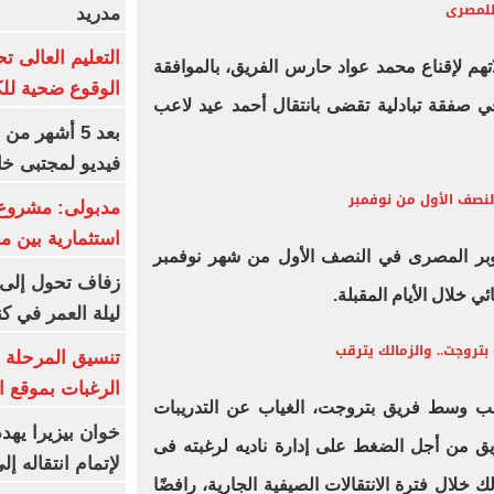
 للمصرى
مدريد
هم لإقناع محمد عواد حارس الفريق، بالموافقة
الوقوع ضحية للك
ي صفقة تبادلية تقضى بانتقال أحمد عيد لاعب
بعد 5 أشهر م
فيديو لمجتبى خا
لنصف الأول من نوفمبر
مدبولى: مشروع 
استثمارية بين م
لسوبر المصرى في النصف الأول من شهر نوفمبر
زفاف تحول إلى 
ي خلال الأيام المقبلة.
ليلة العمر في ك
بتروجت.. والزمالك يترقب
تنسيق المرحلة ا
الرغبات بموقع ا
ب وسط فريق بتروجت، الغياب عن التدريبات
خوان بيزيرا يهدد
ريق من أجل الضغط على إدارة ناديه لرغبته فى
لإتمام انتقاله إ
خلال فترة الانتقالات الصيفية الجارية، رافضًا