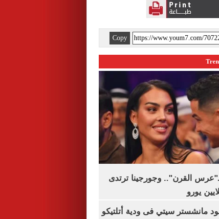
Copy
ـ"عرس القرن".. وجورجينا ترتدى
 مانشستر سيتي فى ودية أتلتيكو