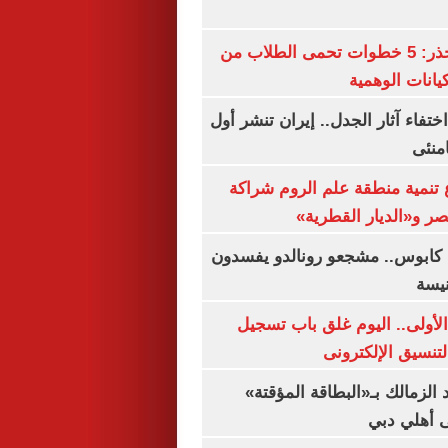
التعليم العالى تحذر: 5 خطوات تحمى الطلاب من
يانات الوهمية
ن اختفاء آثار الجدل.. إيران تنشر أول
منئى
تنمية منطقة علم الروم شراكة
صر و«الديار القطرية»
كابوس.. مشجعو رونالدو يفسدون
نيسة
لأولى.. اليوم غلق باب تسجيل
لتنسيق الإلكترونى
 الزمالك بـ«البطاقة المؤقتة»
لى أهلي دبي