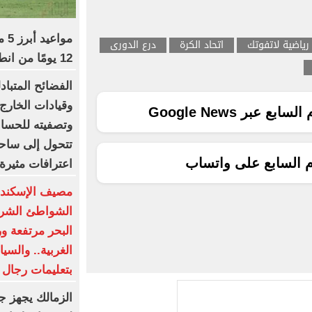
مو
اتحاد الكرة
درع الدورى
12 يومًا من انطلاق المسابقة
الفضائح المتبا
وقيادات الخارج
ع عبر Google News
وتصفيته للحسابا
تتحول إلى ساحة
م السابع على واتساب
اعترافات مثيرة 
مصيف الإسكند
البحر مرتفعة و
الغربية.. والسي
بتعليمات رجال ا
الزمالك يجهز ج