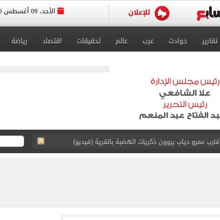
الأحد، 09 أغسطس 2026
تقارير
حوادث
عرب
عالم
تحقيقات
اقتصاد
رياضة
ارب عمرو دياب يروون ذكريات الهضبة بالقرية (فيديو)
 عرش أندية إسطنبول بالتعاقد مع محمد صلاح
يتي فى ودية أتلتيكو مدريد
ة أفضل لاعب فى الإمارات بتصويت الجماهير
ة المصرية 6.2 مليون طن حتى الآن
قة المقترحة لإقامة مجمع حكومى للخدمات الذكية بمطروح