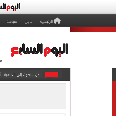
الرئيسية
عاجل
سياسة
من سنهوت إلى العالمية.. أق
الجارديان: طرابزون سبور هز
عمر مرموش يقود مانشستر س
رامي ربيعة ينافس على جائز
وزير الزراعة يعلن تجاوز الصادرات الزراعي
رئيس الوزراء يستعرض المنط