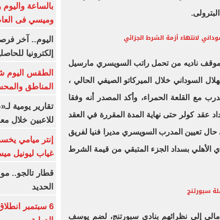
بالساعة واليوم و
لبترولى.
وميسي فى العا
وداني لانتهاء أزمة الشرط الجزائي
اليوم.. آخر فرص
إلكترونيا للحاصل
 موقف ناديه من تحمل راتب السويسري مارسيل
الطقس اليوم شد
الهلال السوداني خلال الميركاتو الصيفي الحالي ،
المناطق والمحسوسة 
ب مع القلعة الحمراء، وأكد المصدر أنه وفقا
تقارير يومية لـ
داد عقد كولر حتى نهاية المدة المقررة في العقد
للاعبين خلال مع
ي حال تعيين المدرب السويسري مديرا فنيا لفريق
إنتر ميامي يخسر 
ادي الأهلي بسداد الجزء المتبقي من قيمة الشرط
غياب ليونيل ميس
قطار تالجو.. م
الحديد
6 سبتمبر انطلا
مالى إلى نظرائهم بنادى سبورتنج، لضم يوسف