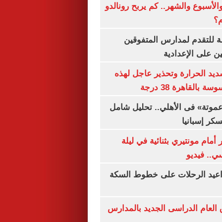
الأسبوع والشهر.. كم يربح رونالدو
م؟
ة للتقدم لمدارس المتفوقين
ين على الإعدادية
يد الحرارة وتحذير عاجل لهذه
بالقاهرة 38 درجة
«عموتة» فى الأهلي.. تحليل شامل
سكر إسبانيا
أمام مونتيري بثنائية في ليلة
ي.. فيديو
واعيد الرحلات على خطوط السكة
ق العام الدراسى الجديد بالمدارس