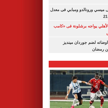
ى ميسي ورونالدو ومبابي فى معدل
الأهلي يواجه برشلونة فى «كامب
اوضاته لضم جوردان مينديز
ن رمضان