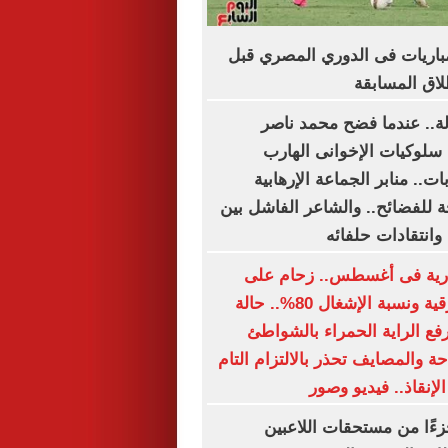
اعيد أبرز 5 مباريات فى الدوري المصري قبل
دلة.. عندما فضح محمد ناصر
 سلوكيات الإخوانى الهارب
ت.. منابر الجماعة الإرهابية
 للفضائح.. والشاعر الفاشل بين
وانتقادات حلفائه
رية فى أغسطس.. زحام على
الشواطئ الشرقية ونسبة الإشغال 80%.. حالة
رفع الراية الحمراء بالشواطئ
احة والمصايف تحذر بالالتزام التام
لإنقاذ.. فيديو وصور
زءًا من مستحقات اللاعبين