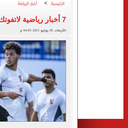
الرئيسية
أخبار الرياضة
نتنياهو: إسرائيل ترفض وثيقة النقاط الـ
برشلونة يضع خطة شاملة لت
7 أخبار رياضية لاتفوتك اليوم
عدد المشتغلين فى مصر يرتفع إلى 274 ألف مشتغل خلال أب
الأربعاء، 30 يوليو 2025 04:05 م
متى يتزوج رونالدو وجورجينا؟.. 