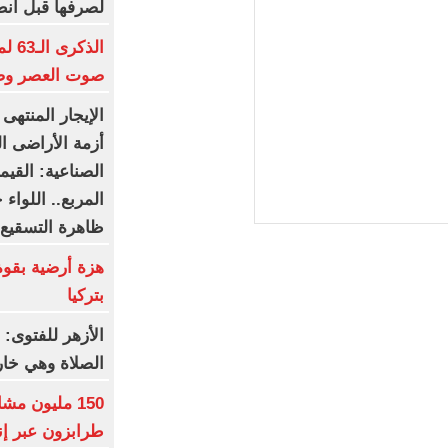
لصرفها قبل انط
الذك
صوت العصر وصا
الإيجار المنتهى 
أزمة الأراضى ال
المربع.. اللوا
ظاهرة التسقيع 
بتركيا
الأزهر للفتوى:
الصلاة وهي خار
150 مليون م
طرابزون عبر إ