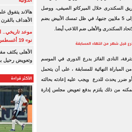
الدولية
يق السكندرى خلال الميركاتو الصيفى، ووصل
هالاند يتفوق عل
العرض المالى المقدم من الزمالك إلى 5 ملايين جنيها، في ظل تمسك الأبيض بضم
الأهداف بالقرن 21
تحاد السكندرى والأهلى ضم اللاعب أيضا.
موعد تاريخي.. 
نو» 19 أغسطس
لدرع قبل شهر من انتهاء المسابقة
الأهلى يكثف مف
ترفة، النادى الفائز بدرع الدورى في الموسم
وتعويض رحيل ب
ن المباراة النهائية للمسابقة ، على أن يتحمل
الأكثر قراءة
و ضرر يحدث للدرع ويجب عليه إعادته بحالته
تمكنه من ذلك يلتزم بدفع تعويض مجلس إدارة