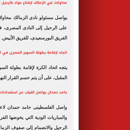
محاولات في الزمالك لإقناع عواد بالرحيل
يواصل مسئولو نادى الزمالك محاولات
على الرحيل إلى النادى المصرى، ف
الفريق البورسعيدى، للفريق الأبيض.
اتجاه لإقامة بطولة السوبر المصرى في ا
يتجه اتحاد الكرة لإقامة بطولة ا
المقبل، على أن يتم حسم القرار النهائ
حامد حمدان يواصل الغياب عن استعدادات 
واصل الفلسطينى حامد حمدان لاع
والمباريات الودية التي يخوضها الف
الرحيل والانضمام إلى صفوف الزمالك 