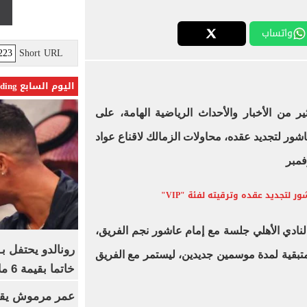
واتساب
Short URL
اليوم السابع Trending
ر من الأخبار والأحداث الرياضية الهامة، على
شور لتجديد عقده، محاولات الزمالك لاقناع عواد
فمبر
لتجديد عقده وترقيته لفئة "VIP"
نادي الأهلي جلسة مع إمام عاشور نجم الفريق،
رونالدو يحتفل ب
متبقية لمدة موسمين جديدين، ليستمر مع الفريق
خاتما بقيمة 6 ملايين يورو
عمر مرموش يقود