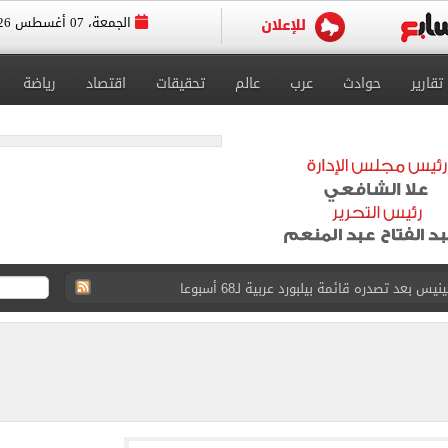
الجمعة، 07 أغسطس 2026
تقارير
حوادث
عرب
عالم
تحقيقات
اقتصاد
رياضة
عد تصدره قائمة بيلبورد عربية لـ68 أسبوعا
عى الغربى كليا من المنيب للعياط.. اعرف التحويلات
ون اليوم السابع فى حفل تقديمه باستاد طرابزون.. فيديو
سجل هذا الرقم
ذا صن وميرور حول علاج سيدة بريطانية في شرم الشيخ