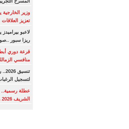
المسرح التجريب
وزير الخارجية 
تعزيز العلاقات ال
لاعبو بيراميدز
ريزا سبور ..صو
قرعة دوري أبطال
منافسي الزمالك
تنسي
لتسجيل الرغبا
عطلة رسمية.. م
الشريف 2026 وفقا للحسابات الفلكية