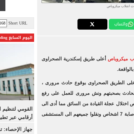
ث انقلاب ميكروباص
Short URL
واتساب
اليوم السابع Trending
اب ميكروباص
أعلى طريق إسكندرية الصحراوى
لواقعة.
 أعلى الطريق الصحراوى بوقوع حادث مرورى ،
الحادث بصحبتهم ونش مرورى للعمل على رفع
اختلال عجلة القيادة من السائق مما أدى الى
القومي لتنظيم ا
انقلاب السيارة أعلى الطريق ونتج إصابة 7 اشخاص ونقلوا جميعهم الى المستشفى
أرقامي عبر تطبيق TRA