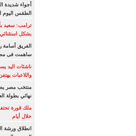
أجواء شديدة ال
الطقس اليوم الجمعة 7 أ
ترامب: سعيد ب
بشكل استثنائي 
الفريق أسامة ر
ساهمت فى مضا
ناشئات اليد يس
واللاعبات يهتف
منتخب مصر يضر
نهائي بطولة الع
ملك قورة تحتف
خلال أيام