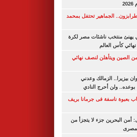
20
رابزون.. الجماهير تحتفل بمحمد
يهنئ منتخب ناشئات مصر لكرة
نهائي كأس العالم
من الصين ويتأهلن لنصف نهائي
ان بيزيرا.. الزمالك وعدني
بوعده.. ولن أحرج النادي
اب بعبوة ناسفة فى جرمانا بريف
أمن البحرين جزء لا يتجزأ من
لمصرى