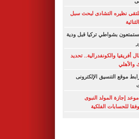
ى
يلتقى نظيره التشادى لبحث سبل
ثنائية
 يستمتعون بشواطي تركيا قبل ودية
ر
 أفريقيا والكونفدرالية.. تحديد
 والأهلي
ق 2026.. رابط موقع التنسيق الإلكترونى
ت
وعد إجازة المولد النبوى