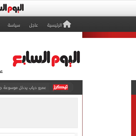
الرئيسية
عاجل
سياسة
عمرو دياب يدخل موسوعة جينيس ب
إغلاق طريق مصر أسوان الزرا
محمد صلاح يظهر على تليفزي
أسعار الذهب في مصر تتراجع.. وعيار 21 ي
الاستعلامات تفند ادعاءات 