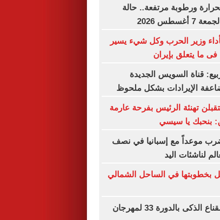
حرارة ورطوبة مرتفعة.. حالة
غسطس 2026
أداء وزير الحرب وكل شيء يسير
فى ما يتعلق بإيران
بيع: قناة السويس الجديدة
عفة الإيرادات بشكل ملحوظ
تقبلن تهنئة الرئيس بفرحة عارمة
ن: بنحبك يا سيسي
ب موعداً مع إسبانيا في نصف
الم لناشئات اليد
ل بخطوبتها في الساحل الشمالي
انطلاق ورشة القناع الذكى بالدورة 33 لمهرجان