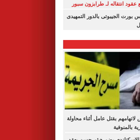
عقود انتقاله لـ طرابزون سبور
س بورت الجيبوتى بالدور التمهيدى
ل
خاص لاتهامهم بقتل عامل أثناء محاولة
ة بالمنوفية
 الاسكتلندي يضم هيثم حسن بعقد