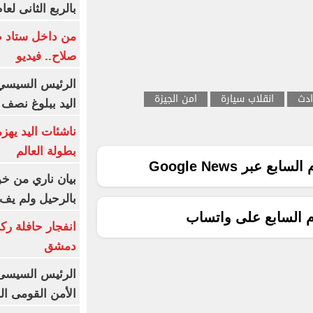
بالربع الثانى لعام 26
من داخل ستاد ط
صلاح.. فيديو
الرئيس السيسي 
ادث
انقلاب سيارة
امن الجيزة
اليد ببلوغ نصف 
ناشئات اليد يهز
بطولة العالم
ع عبر Google News
بيان ناري من خو
بالرحيل ولم يف 
م السابع على واتساب
انفجار حافلة رك
دمشق
الرئيس السيسى: 
الأمن القومى ا