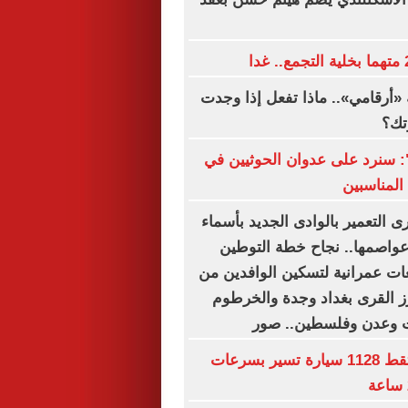
«أرقامي».. ماذا تفعل إذا وجدت
تك؟
ة": سنرد على عدوان الحوثيين في
المناسبين
 التعمير بالوادى الجديد بأسماء
وعواصمها.. نجاح خطة التوطين
ت عمرانية لتسكين الوافدين من
رز القرى بغداد وجدة والخرطوم
ت وعدن وفلسطين.. صور
رادار المرور يلتقط 1128 سيارة تسير بسرعات