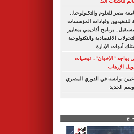
الم لناشئات اليد
مج MBA جامعة مصر للعلوم والتكنولوجيا..
 للتنفيذيين وقيادات المؤسسات
ستقبل.. برنامج أكاديمي بمعايير
تحولات الاقتصادية والتكنولوجية
تلك أدوات الإدارة
ي يواجه "الإخوان".. توصيات
ويل الإرهاب
هاء رحلة 3 لاعبين توانسة في الدوري المصري
وسم الجديد
سابع