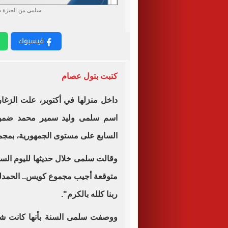
سلمى من الجيزة ضمن
فيسبوك
كتبت بتول عصام
داخل منزلها في أكتوبر، علت الزغاري
اسم سلمى وليد سمير محمد ضم
السابع على مستوى الجمهورية، بمجموع 315.5 د
وقالت سلمى خلال حديثها لليوم الس
متوقعة أجيب مجموع كويس.. الحمدلله
ربنا كلله بالكرم".
ووصفت سلمى السنة بأنها كانت شا