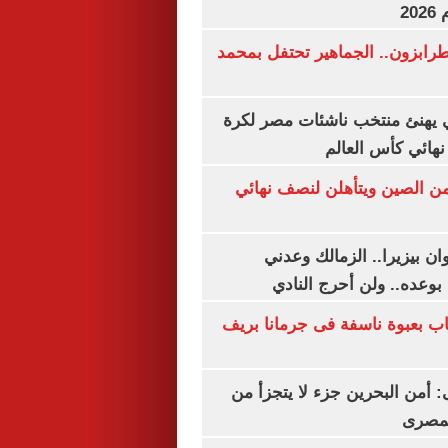
20
رابزون.. الجماهير تحتفل بمحمد
يهنئ منتخب ناشئات مصر لكرة
نهائي كأس العالم
من الصين ويتأهلن لنصف نهائي
ان بيزيرا.. الزمالك وعدني
بوعده.. ولن أحرج النادي
اب بعبوة ناسفة فى جرمانا بريف
أمن البحرين جزء لا يتجزأ من
لمصرى