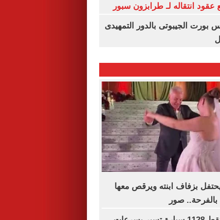
عقود انتقاله لـ طرابزون سبور
س بورت الجيبوتى بالدور التمهيدى
ل
تفل بزفاف ابنته ويرقص معها
 بالفرحة.. صور
رادار المرور يلتقط 1128 سيارة تسير بسرعات