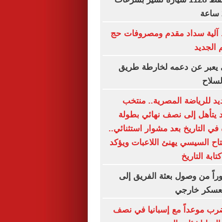
آلية سداد مقدم ومصروفات حج
 الجديد
بي يعبر عن دعمه لخارطة طريق
لسلاح
يد للرياضة المصرية.. منتخب
د يتأهل إلى نصف نهائي بطولة
 في التاريخ بعد مشوار استثنائي..
تاح السيسي يهنئ اللاعبات ويؤكد
ابة التاريخ
راً من وصول بعثة الفريق إلى
 معسكر خارجي
ب موعداً مع إسبانيا في نصف