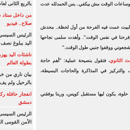
بالربع الثانى لعام 26
، وساعات الوقت مش بيكفي.. بس الحمدلله عدت
من داخل ستاد ط
صلاح.. فيديو
"البيت عمت فيه الفرحة من أول لحظة.. محدش
الرئيس السيسي 
وفرحنا في نفس الوقت". وأهدت سلمى نجاحها
اليد ببلوغ نصف 
يا، شجعوني ووقفوا جنبي طول الوقت."
ناشئات اليد يهز
ث الثانوي
، فتقول بنصيحة عملية: "أهم حاجة
بطولة العالم
ي، والتركيز في المذاكرة والحاجات البسيطة،
بيان ناري من خو
بالرحيل ولم يف 
انفجار حافلة رك
حلوة، يكون ليها مستقبل كويس، وربنا يوفقني
دمشق
الرئيس السيسى: 
الأمن القومى ا