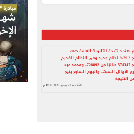
وزير التعليم يعتمد نتيجة الثانوية العامة 2025..
نسبة النجاح 79.2% نظام جديد وفى النظام القديم
72.7%.. نجاح 574347 طالبًا من 728892.. ومحمد عبد
 الأوائل السبت.. واليوم السابع يتيح
ن النتيجة
الثلاثاء، 22 يوليو 2025 10:05 م