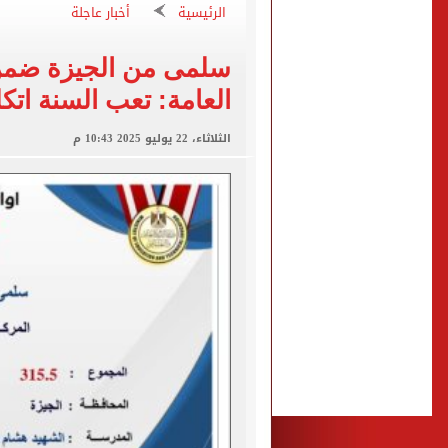
محمود حميدة يحتفل بزفاف ا
الرئيسية
أخبار عاجلة
إخلاء سبيل سائق أوبر وفتاة
سلمى من الجيزة ضمن أ
غلق جزئى لشارع جامعة الدول العرب
العامة: تعب السنة اتك
عمرو دياب يدخل موسوعة جينيس ب
الثلاثاء، 22 يوليو 2025 10:43 م