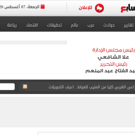
الجمعة، 07 أغسطس 2026
تقارير
حوادث
عرب
عالم
تحقيقات
اقتصاد
رياضة
عى الغربى كليا من المنيب للعياط.. اعرف التحويلات
ون اليوم السابع فى حفل تقديمه باستاد طرابزون.. فيديو
سجل هذا الرقم
ذا صن وميرور حول علاج سيدة بريطانية في شرم الشيخ
جرات ونشرها على مواقع التواصل
 بعد وفاة شقيقه: إمبارح فقدت أخ وكان حواليا ألف أخ