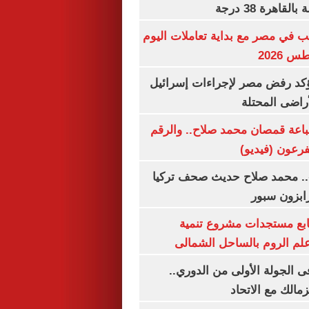
اهرة 38 درجة
ب في مصر مع بداية تعاملات اليوم
يؤكد رفض مصر لإجراءات إسرائيل
لأراضى المحتلة
باعة قمصان محمد صلاح.. والرقم
.. محمد صلاح حديث صحف تركيا
رابزون سبور
تابع مستجدات مشروع تنمية
لم الروم بالساحل الشمالى
 الجولة الأولى من الدوري..
زمالك مع الاتحاد