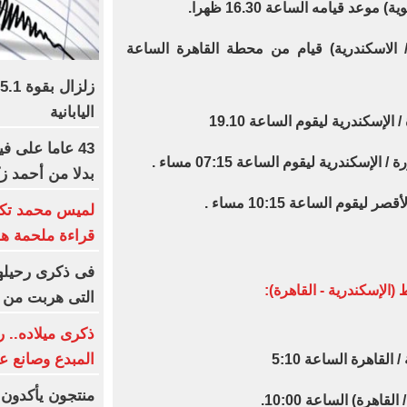
لقاهرة / الاسكندرية) قيام من محطة القاهرة الساعة
اليابانية
43 عاما على ف
بدلا من أحمد ز
لميس محمد تكت
قراءة ملحمة هو
الإسكندرية - القاهرة):
التى هربت من 
ذكرى ميلاده.. 
المبدع وصانع ع
منتجون يأكدون: