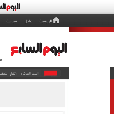
الرئيسية
عاجل
سياسة
البنك المركزى: ارتفاع الاحتياطى الأجنبى لـ 6.3
29 ألف طالب سجلوا رغباتهم fتنسيق المرحلة الأولى للقبول بالجامعات حتى الآن
حفلات U Arena تنطلق مع الهضبة عمرو دياب ضمن «يلا ساحل 2026» بالعلمين الجديدة
الآلاف يودعون عروس الشرقية
هل التربح من السوشيال ميدي