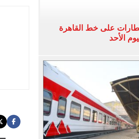
: عاملة بمحل عطور وانتحلت صفة صحفية
اسية ودياً.. وغياب إمام عاشور
طارات على خط القاهرة
 في إطلاق نار بولاية نورث كارولينا
وم الأحد
 يعلنون طرح السكر الحر بـ25 جنيها من الغد