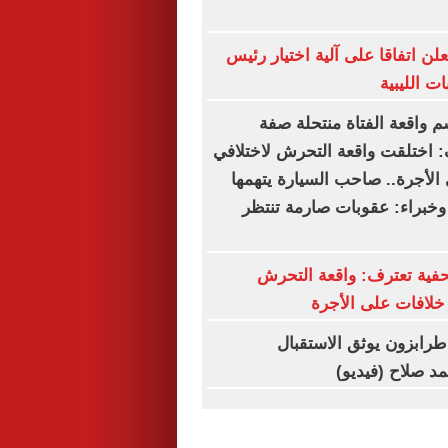
علن اتفاقا على آلية اختيار رئيس
ت الليبية
م واقعة الفتاة منتحلة صفة
 اختلقت واقعة التحرش لاختلافي
الأجرة.. صاحب السيارة يتهمها
 وخبراء: عقوبات صارمة تنتظر
فية تعترف: واقعة التحرش
لافات على الأجرة
. طرابزون يوثق الاستقبال
د صلاح (فيديو)