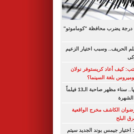
زلزال بقوة 5.1 درجة يضرب محافظة "كوماموتو"
يلم الحريف.. وسبب اختيار الزعيم
كى
ب: كيف أعاد كريستوفر نولان
ميروس بلغة السينما؟
فى ذكرى رحيلها.. سناء مظهر صاحبة الـ13 فيلماً
الشهرة
رضوان الكاشف مخرج الواقعية
رق البلح
 اختيار جيمس بوند الجديد سيتم