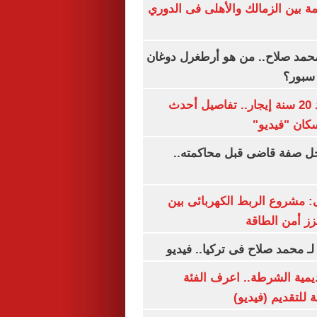
مة بين الزمالك والأهلى فى الدوري
مد صلاح.. من هو أرطغرل دوغان
سبور؟
شقتك ملكك بعد 20 سنة إيجار.. تفاصيل أحدث
كان "فيديو"
ل صفة قاضى قبل محاكمته..
 مشروع الربط الكهربائى بين
زز أمن الطاقة
لـ محمد صلاح فى تركيا.. فيديو
يمية الشرطة.. اعرف الفئة
 للتقديم (فيديو)