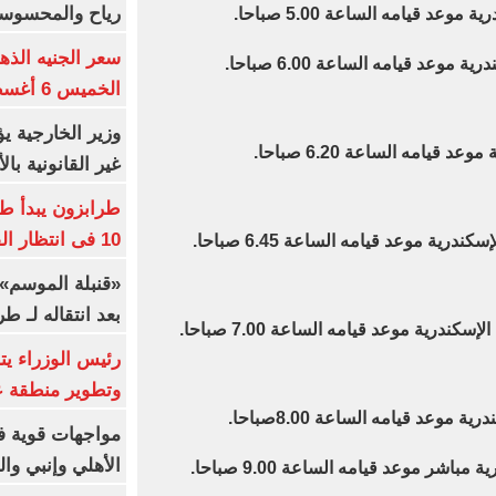
رياح والمحسوسة بالق
سعر الجنيه الذه
الخميس 6 أغسطس 2026
وزير الخارجية 
غير القانونية با
طرابزون يبدأ ط
10 فى انتظار الفرعون (فيديو)
«قنبلة الموسم»
بعد انتقاله لـ ط
رئيس الوزراء ي
وتطوير منطقة ع
مواجهات قوية فى
الأهلي وإنبي وال