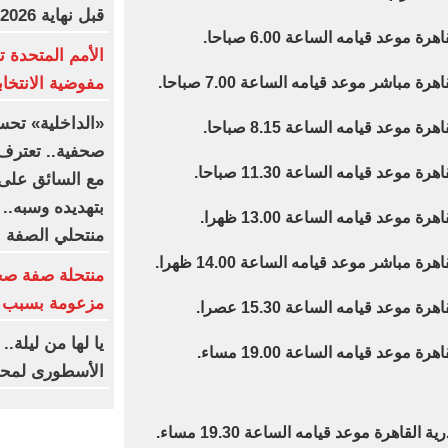
قبل نهاية 2026
الأمم المتحدة ت
مفوضية الانتخابا
«الداخلية» تحس
صحفية.. تعترف:
مع السائق على 
بتهديده وسبه..
منتحلي الصفة
منتحلة صفة صح
مزعومة بسبب خ
يا لها من ليلة.
الأسطورى لمحم