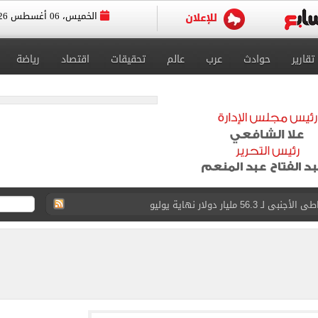
الخميس، 06 أغسطس 2026
تقارير
حوادث
عرب
عالم
تحقيقات
اقتصاد
رياضة
5 مليار دولار نهاية يوليو
 إلى مثواها الأخير بعد وفاتها ليلة زفافها.. صور
ا حلال أم حرام؟.. أمين الفتوى يجيب «فيديو»