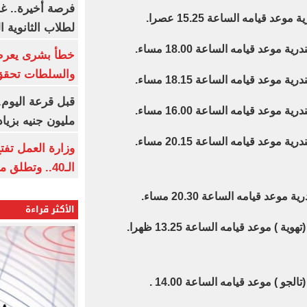
فرصة أخيرة.. غد
لطلاب الثانوية العام
خطأ بشرى يعرض
والسلطات تحقق
مليون جنيه بزيادة 10 أض
وزارة العمل تف
الـ40.. وتطلق مبادرة دعم الخبرات
الأكثر قراءة