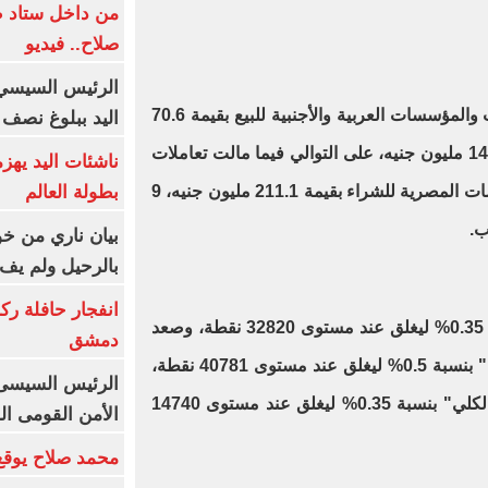
من داخل ستاد ط
صلاح.. فيديو
الرئيس السيسي 
ومالت صافي تعاملات الأفراد العرب والمؤسسات العربية والأجنبية للبيع بقيمة 70.6
اليد ببلوغ نصف 
مليون جنيه، 132.6 مليون جنيه، 143.6 مليون جنيه، على التوالي فيما مالت تعاملات
ناشئات اليد يهز
بطولة العالم
الأفراد المصريين والأجانب والمؤسسات المصرية للشراء بقيمة 211.1 مليون جنيه، 9
بيان ناري من خو
بالرحيل ولم يف 
انفجار حافلة رك
ارتفع مؤشر "إيجي إكس 30" بنسبة 0.35% ليغلق عند مستوى 32820 نقطة، وصعد
دمشق
مؤشر "إيجي إكس 30 محدد الأوزان" بنسبة 0.5% ليغلق عند مستوى 40781 نقطة،
الرئيس السيسى: 
وقفز مؤشر "إيجي إكس 30 للعائد الكلي" بنسبة 0.35% ليغلق عند مستوى 14740
الأمن القومى ا
محمد صلاح يوقع 