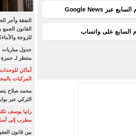
ع عبر Google News
النفقة وأجر ال
القانون الجمع ب
م السابع على واتساب
للزوجة والأبناء؟
جدول مباريات ب
منتظر لـ حمزة 
أماكن للوحدات 
المركبات بالم
محمد صلاح يتصد
التركي عبر بوا
رانيا يوسف تك
مطرب إلى أسل
بين قانون العقو