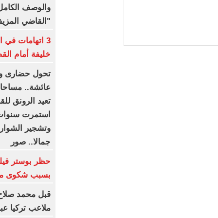
والوصف الكامل 
"القاضي المزي
3 اتهامات في ا
خليفة أمام الق
تحول حضارى وت
عائشة.. مساحات
تعيد الرونق للق
استمرت سنوات 
وتشجير الشوارع 
جمالا.. صور
بسبب شكوى من 
قبل محمد صلاح
ملاعب تركيا عبر