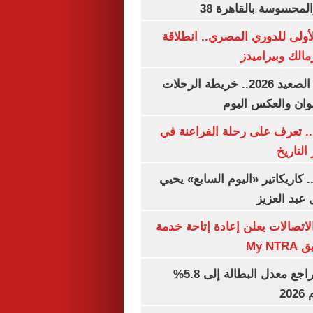
لمحسوسة بالقاهرة 38
لأولى للدوري المصري.. انطلاقة
مالك وبيراميدز
مواعيد قطارات الصعيد 2026.. خريطة الرحلات
وان والعكس اليوم
. تعرف على رحلة الفراعنة في
التاريخ
. كاريكاتير «اليوم السابع» يحيي
عبد العزيز
لاتصالات يعلن إعادة إتاحة خدمة
My N
جهاز الإحصاء: تراجع معدل البطالة إلى 5.8%
20