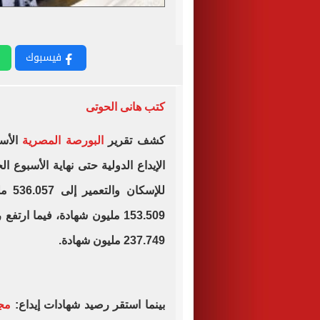
فيسبوك
كتب هانى الحوتى
كشف تقرير
البورصة المصرية
الأس
الإيداع الدولية حتى نهاية الأسبوع 
للإس
153.509 مليون شهادة، فيما ار
237.749 مليون شهادة.
بينما استقر رصيد شهادات إيداع:
مج