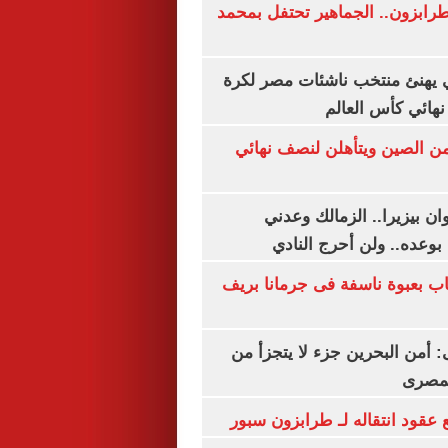
رابزون.. الجماهير تحتفل بمحمد
يهنئ منتخب ناشئات مصر لكرة
نهائي كأس العالم
من الصين ويتأهلن لنصف نهائي
ان بيزيرا.. الزمالك وعدني
بوعده.. ولن أحرج النادي
اب بعبوة ناسفة فى جرمانا بريف
أمن البحرين جزء لا يتجزأ من
لمصرى
عقود انتقاله لـ طرابزون سبور