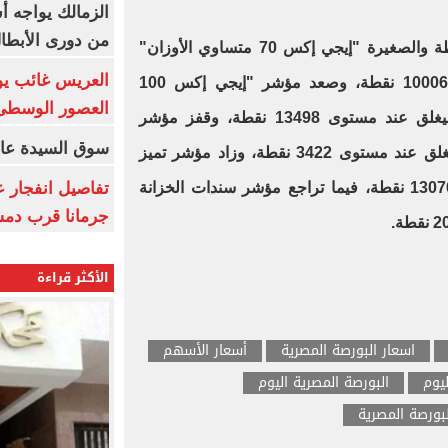
الزمالك يواجه أ
من دورى الأبطا
كما ارتفع مؤشر الشركات المتوسطة والصغيرة "إيجي إكس 70 متساوي الأوزان"
العريس غائب يو
بنسبة 1.25% ليغلق عند مستوى 10006 نقطة، وصعد مؤشر "إيجي إكس 100
العصور الوسطى
متساوي الأوزان"، بنسبة 1.12% ليغلق عند مستوى 13498 نقطة، وقفز مؤشر
سوق السيدة عائ
الشريعة الإسلامية بنسبة 0.63% ليغلق عند مستوى 3422 نقطة، وزاد مؤشر تميز
تفاصيل انفجار ع
بنسبة 3.48% ليغلق عند مستوى 13076 نقطة، فيما تراجع مؤشر سندات الخزانة
جرمانا قرب دمش
الأكثر قراءة
اسعار البورصة المصرية
أسعار الأسهم
ليوم
البورصة المصرية اليوم
بورصة المصرية