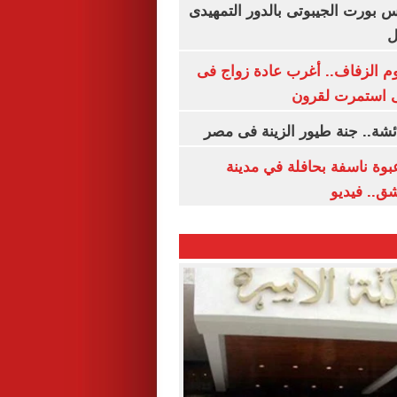
س بورت الجيبوتى بالدور التمهيدى
ل
م الزفاف.. أغرب عادة زواج فى
 استمرت لقرون
شة.. جنة طيور الزينة فى مصر
بوة ناسفة بحافلة في مدينة
ق.. فيديو