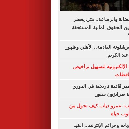
حضانة والرضاعة.. متى يحظر
ين الحقوق المالية المستحقة
رشلونة القادمة.. الأهلي وظهور
عبد الكريم
الإلكترونية لتسهيل تراخيص
حافظات
ر قائمة تاريخية في الدوري
بة طرابزون سبور
تب: عمرو دياب كيف تحول من
وب حياة
بات وجرائم الإنترنت.. القيد