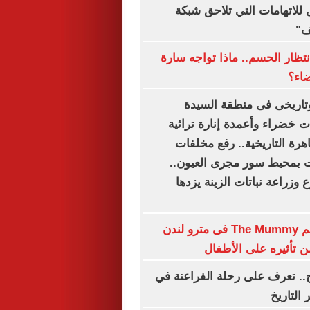
للاتهامات التي تلاحق شبكة
ف"
نتظار الحسم.. ماذا تواجه سارة
ضاء؟
اريخى فى منطقة السيدة
 خضراء وأعمدة إنارة تراثية
اهرة التاريخية.. رفع مخلفات
بمحيط سور مجرى العيون..
وزراعة نباتات الزينة يزدها
حظر بوستر فيلم The Mummy فى مترو لندن
تأثيره على الأطفال
.. تعرف على رحلة الفراعنة في
 التاريخ