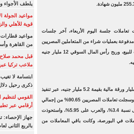
يلطف الأجواء وا
مواعيد الجولة ا
قوية للأهلي والز
 تعاملات جلسة اليوم الأربعاء، آخر جلسات
مدفوعة بعمليات شراء من المتعاملين المصريين
من القاهرة وأس
فيما مالت تعاملات العرب والأجانب للبيع، وربح رأس المال السوقي 12 مليار جنيه
قبل محمد صلاح.
ملاعب تركيا عبر 
ابتسامة لا تغيب.
ذكرى رحيل دلال 
وبلغ حجم التداول على الأسهم 1.9 مليار ورقة مالية بقيمة 5.2 مليار جنيه، عبر تنفيذ
القومي لتنظيم ا
109.3 ألف عملية لعدد 213 شركة، وسجلت تعاملات المصريين 90.65% من إجمالي
أرقامي عبر تطبيق TRA
التعاملات، بينما استحوذ الأجانب على نسبة 3.4%، والعرب على 5.95%، واستحوذت
20% من المعاملات في البورصة، وكانت باقي المعاملات من
بالربع الثانى لعام 26