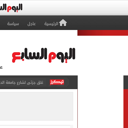
الرئيسية
عاجل
سياسة
عمرو دياب يدخل موسوعة جينيس ب
إغلاق طريق مصر أسوان الزرا
محمد صلاح يظهر على تليفزي
أسعار الذهب في مصر تتراجع.. وعيار 21 ي
الاستعلامات تفند ادعاءات 