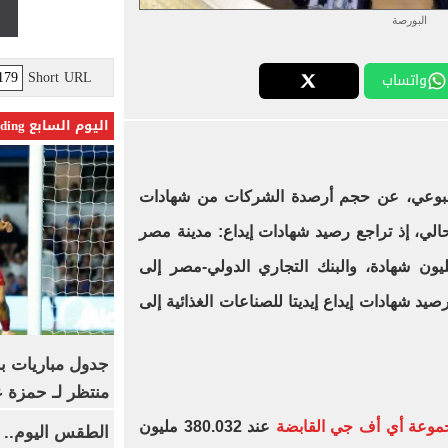
البورصة
Short URL
واتساب
اليوم السابع Trending
بوعي، عن حجم أرصدة الشركات من شهادات
الحالي، إذ تراجع رصيد شهادات إيداع: مدينة مصر
كان والتعمير إلى 536.057 مليون شهادة، والبنك التجاري الدولي-مصر إلى
تفع رصيد شهادات إيداع إيديتا للصناعات الغذائية إلى
جدول مباريات بر
منتظر لـ حمزة ع
موعة أي أف جي القابضة
عند 380.032 مليون
الطقس اليوم.. 