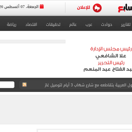
الجمعة، 07 أغسطس 2026
تقارير
حوادث
عرب
عالم
تحقيقات
اقتصاد
رياضة
عد تصدره قائمة بيلبورد عربية لـ68 أسبوعا
عى الغربى كليا من المنيب للعياط.. اعرف التحويلات
ون اليوم السابع فى حفل تقديمه باستاد طرابزون.. فيديو
سجل هذا الرقم
ذا صن وميرور حول علاج سيدة بريطانية في شرم الشيخ