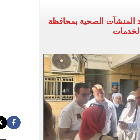
عزيمة التابع لصندوق مكافحة وعلاج الإدمان بمطروح
د المنشآت الصحية بمحافظة
كتساح أتلتيكو مدريد بثلاثية وديًا.. فيديو
الخدمات
: «من أفضل لاعبي أفريقيا عبر التاريخ»
عل ودية مان سيتي وأتلتيكو مدريد.. فيديو