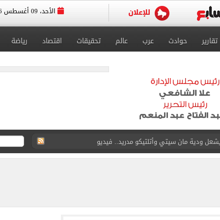
الأحد، 09 أغسطس 2026
تقارير
حوادث
عرب
عالم
تحقيقات
اقتصاد
رياضة
رصاد تكشف توقعات حالة الطقس حتى نهاية الأسبوع
 واشنطن حالياً
 طرابزون سبور يحتفل بصفقة محمد صلاح بفيديو جديد
15 بشأن قطاع غزة