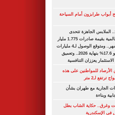
 أبواب طرابزون أمام السياحة
ل نمو 15%.. الملابس الجاهزة تتحدى
الاضطرابات العالمية بقيمة صادرات 1.775 مليار
دولار خلال 6 أشهر.. ومتوقع الوصول لـ4 مليارات
دولار بمعدل نمو 17.6% بنهاية 2026.. وتعميق
استثمار يعززان التنافسية
الأرصاد للمواطنين على هذه
ترتفع لـ2 متر
ات الجارية مع طهران بشأن
بية وبناءة
 الموت وغرق.. حكاية الشاب بطل
فى الإسكندرية