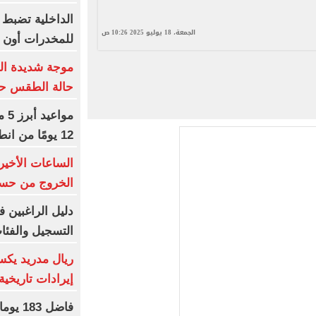
الداخلية تضبط
الجمعة، 18 يوليو 2025 10:26 ص
للمخدرات أون ل
موجة شديدة الح
حالة الطقس حتى
مو
12 يومًا من انطلاق المسابقة
الساعات الأخير
الخروج من حسا
دليل الراغبين 
التسجيل والفئا
ريال مدريد يكس
إيرادات تاريخية بموس