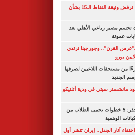
نتنياهو: إسرائيل ترفض وثيقة النقاط الـ15 بشأن
ة تحسم مصير رباعي الأهلي بعد
بات عموتة
ـ"عرس القرن".. وجورجينا ترتدى
ءًا من مستحقات اللاعبين لصرفها
سم الجديد
 مانشستر سيتي فى ودية أتلتيكو
التعليم العالى تحذر: 5 خطوات تحمى الطلاب من
يانات الوهمية
ن اختفاء آثار الجدل.. إيران تنشر أول