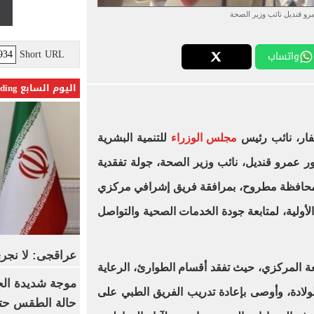
مرو قنديل نائب وزير الصحة
Short URL
واتساب
اليوم السابع Trending
مجلس الوزراء
للتنمية البشرية
ر عمرو قنديل، نائب وزير الصحة، جولة تفقدية
بمحافظة مطروح، بمرافقة فريق إشرافي مركزي
أولية، لمتابعة جودة الخدمات الصحية والتواصل
عراقجى: لا نجرى
ة المركزي، حيث تفقد أقسام الطوارئ، الرعاية
موجة شديدة الح
لولادة، وأوصى بإعادة تدريب الفريق الطبي على
حالة الطقس حتى