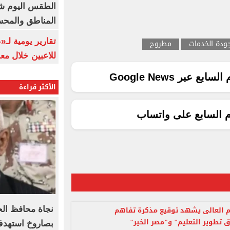
الطقس اليوم شد
المناطق والمحسوسة 
تقارير يومية لـ
ودة الخدمات
مطروح
للاعبين خلال مع
ع عبر Google News
الأكثر قراءة
م السابع على واتساب
يم العالى يشهد توقيع مذكرة تفاهم
نجاة محافظ الحد
 تطوير التعليم" و"مصر الخير"
بصاروخ استهدف