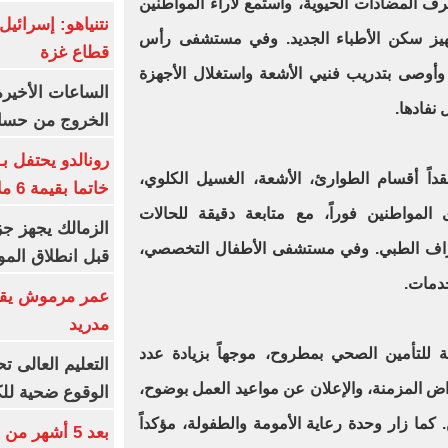
رف المضادات الحيوية، واستمع لآراء المواطنين
تجهيز سكن الأطباء الجديد. وفي مستشفى رأس
قطاع غزة
 وأوصى بتدريب فنيي الأشعة واستغلال الأجهزة
الساعات الأخير
نفادها.
الخروج من حسا
رونالدو يحتفل ب
اً أقسام الطوارئ، الأشعة، الغسيل الكلوي،
خاتما بقيمة 6 ملايين يورو
لمواطنين فوراً، مع متابعة دقيقة للحالات
الزمالك يجهز جز
راف الطبي. وفي مستشفى الأطفال التخصصي،
قبل انطلاق المو
خدمات.
عمر مرموش يقود
مدريد
ية للتأمين الصحي بمطروح، موجهاً بزيادة عدد
اض المزمنة، والإعلان عن مواعيد العمل بوضوح،
الوقوع ضحية للك
كما زار وحدة رعاية الأمومة والطفولة، مؤكداً
بعد 5 أشهر م