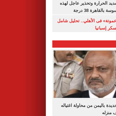
يد الحرارة وتحذير عاجل لهذه
بالقاهرة 38 درجة
«عموتة» فى الأهلي.. تحليل شامل
سكر إسبانيا
يدة باليمن من محاولة اغتياله
 منزله