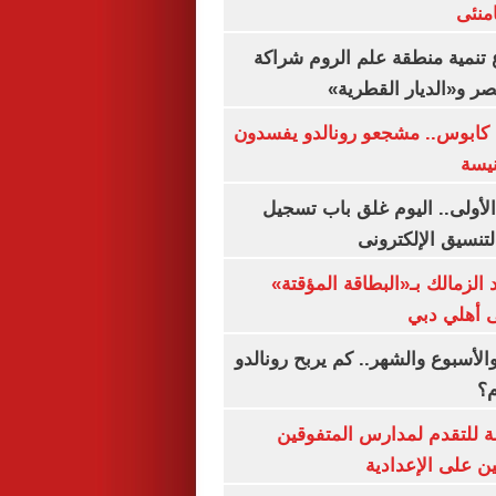
منئى
تنمية منطقة علم الروم شراكة
صر و«الديار القطرية»
كابوس.. مشجعو رونالدو يفسدون
نيسة
لأولى.. اليوم غلق باب تسجيل
لتنسيق الإلكترونى
 الزمالك بـ«البطاقة المؤقتة»
لى أهلي دبي
الأسبوع والشهر.. كم يربح رونالدو
م؟
ة للتقدم لمدارس المتفوقين
ين على الإعدادية