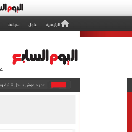
الرئيسية
عاجل
سياسة
موجة شديدة الحرارة.. الأ
عراقجى: لا نجرى محادثات مع
الأحلام تتحول إلى حقيقة..
هل ترتفع أسعار آيفون 17 غدا؟.. تسريبات تكشف مفاجأة قبل إطلاق الجيل الجديد
نتنياهو: إسرائيل ترفض وثيقة النقاط الـ