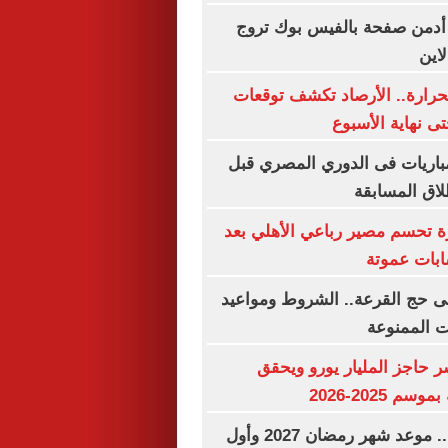
 أدمن صفحة بالفيس بوك تروج
اين
رارة.. الأرصاد تكشف توقعات
 نهاية الأسبوع
اعيد أبرز 5 مباريات فى الدوري المصري قبل
ة تحسم مصير رباعي الأهلي بعد
بات عموتة
فى حج القرعة.. الشروط ومواعيد
ت الممنوعة
ر حاجز المليار يورو ويحقق
م 2025-2026
فاضل 183 يوما.. موعد شهر رمضان 2027 وأول