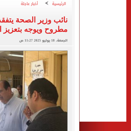
92 ألف و800 طالب يسجلون الرغبات فى تنسيق المرحلة الأولى للقبول بالجامعات
الرئيسية
أخبار عاجلة
رئيس الوزراء يتفقد مركز ال
نائب وزير الصحة يتفق
عمر مرموش يقود مان سيتي لا
مطروح ويوجه بتعزيز 
شبكة بريطانية عن محمد صلاح
عمر مرموش يسجل ثنائية ويش
الجمعة، 18 يوليو 2025 11:27 ص