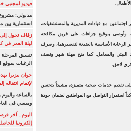
الأطفال.
فيديو لمجتبى خا
مدبولى: مشروع 
استثمارية بين م
ر اجتماعين مع قيادات المديرية والمستشفيات،
ة، وأوصى بتوقيع جزاءات على فريق مكافحة
زفاف تحول إلى 
ليلة العمر في ك
 الرعاية الأساسية بالضبعة لتقصيرهما، وصرف
د البيئي والمعامل. كما منح مهلة شهر ونصف
تنسيق المرحلة ا
الرغبات بموقع ا
كزي لاحق.
خوان بيزيرا يهدد
لإتمام انتقاله إ
على تقديم خدمات صحية متميزة، مشيداً بتحسن
بالساعة واليوم و
ؤكداً استمرار التواصل مع المواطنين لضمان جودة
وميسي فى العا
اليوم.. آخر فرص
إلكترونيا للحاصل