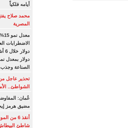
أيامه فلكياً
محمد صلاح يفتح
المصرية
معد
الصناعة وجذب ال
تحذير عاجل من 
الشواطئ.. الأمواج 
عُمان: المفاوض
مضيق هرمز إيجا
أنقذ 6 من
شاطئ البيطاش 