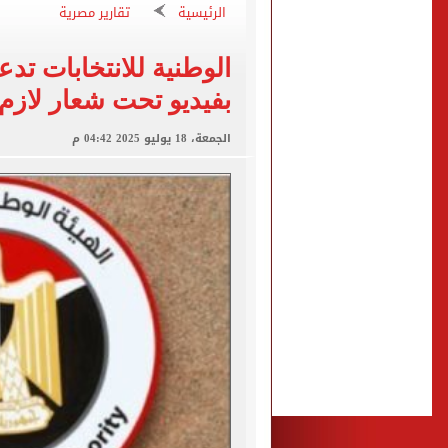
خارطة التطعيمات المطلوبة ل
الرئيسية
تقارير مصرية
دليل سداد رسوم حج القرعة..
الوطنية للانتخابات تدع
جامعة هيروشيما تمنح وزير ال
بفيديو تحت شعار لازم
دراما إنسانية بـ توك توك.. 
الجمعة، 18 يوليو 2025 04:42 م