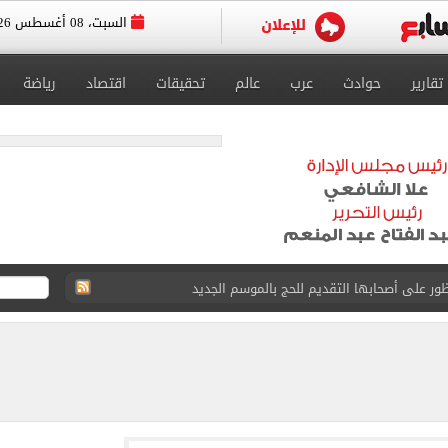
السبت، 08 أغسطس 2026
تقارير
حوادث
عرب
عالم
تحقيقات
اقتصاد
رياضة
ور على أصحابها التقديم للحج بالموسم الجديد
ل تنسيق الجامعات تستقبل طلاب المرحلة الأولى
لخط باسم شخص لا يجعله مسؤولًا عن الجرائم المرتكبة به
 البر في أجواء صيفية مميزة.. فيديو
لفاخر فى طرابزون.. صور
ون سبور رخصة مشاركة محمد صلاح