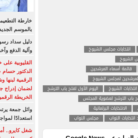
خارطة التطعيما
بالموسم الجديد
دليل سداد رسوم
انتخابات مجلس الشيوخ
وآلية الدفع وآخ
 الشيوخ
القليوبية على خ
قائمة أسماء المرشحين
الدكتور حسام عب
لمرشحين لمجلس الشيوخ
الرقمية لبنها و
انتخابات الشيوخ
اليوم الأول لفتح باب الترشح
لضمان إدراج جم
الخريطة الرقمي
ح باب الترشح لعضوية المجلس
الانتخابات البرلمانية
وائل جمعة يرتب
انتخابات النواب
مجلس النواب
استعدادًا لمواج
شغل كايرو.. أم