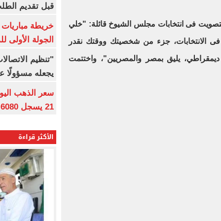
قبل تقديم الطل
التصويت فى انتخابات مجلس الشيوخ قائلة: "خلي
خريطة مباريات ا
الجولة الأولى ل
ى الانتخابات، جزء من شخصيتك ووقتك نقدر
يمقراطي، يليق بمصر والمصريين"، واختتمت
"تنظيم الاتصال
يجعله مسؤولًا عن
21 يسجل 6080 جنيها
الأكثر قراءة