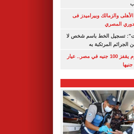
ب
لأهلى والزمالك وبيراميدز فى
لدوري المصري
ات": تسجيل الخط باسم شخص لا
 الجرائم المرتكبة به
سعر الذهب اليوم يقفز 100 جنيه في مصر.. عيار