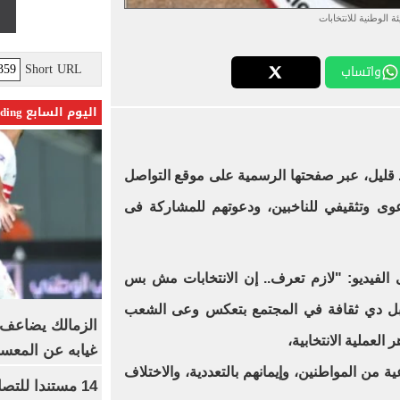
ئة الوطنية للانتخابات
Short URL
واتساب
اليوم السابع Trending
 قليل، عبر صفحتها الرسمية على موقع التواصل
عوى وتثقيفي للناخبين، ودعوتهم للمشاركة فى
ى الفيديو: "لازم تعرف.. إن الانتخابات مش بس
ط بل دي ثقافة في المجتمع بتعكس وعى الشعب
الزمالك يضاعف ع
العملية الانتخابية،
غيابه عن المعس
ية من المواطنين، وإيمانهم بالتعددية، والاختلاف
14 مستندا للتص