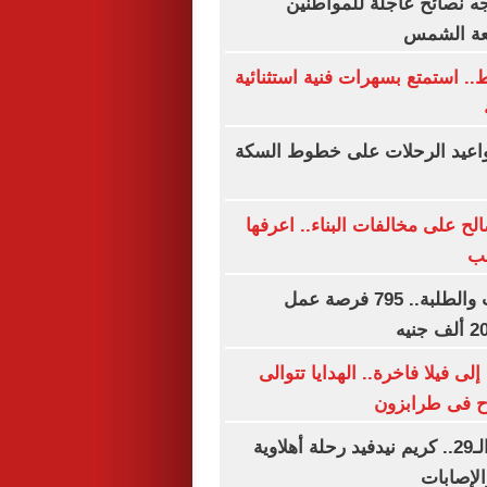
جه نصائح عاجلة للمواطنين
عة الشمس
ه فقط.. استمتع بسهرات فنية استثنائية
مواعيد الرحلات على خطوط السكة
صالح على مخالفات البناء.. اعرفها
لب
لجميع المؤهلات والطلبة.. 795 فرصة عمل
 فيلا فاخرة.. الهدايا تتوالى
ح فى طرابزون
فى عيد ميلاده الـ29.. كريم نيدفيد رحلة أهلاوية
الإصابات