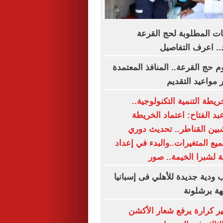
ت المطلوبة لحج القرعة
.. اعرف التفاصيل
 حج القرعة.. المنافذ المعتمدة
ر مواعيد التقديم
ريطة التنمية التكنولوجية..
د الفتاح: اعتماد الخريطة
شبين القناطر.. تحديث دوري
يع المتغيرات..والبدء في إعداد
ة لشبرا الخيمة.. صور
 ودية جديدة للأهلي فى إسبانيا
هة برشلونة
ير كرارة يرفع شعار الأكشن