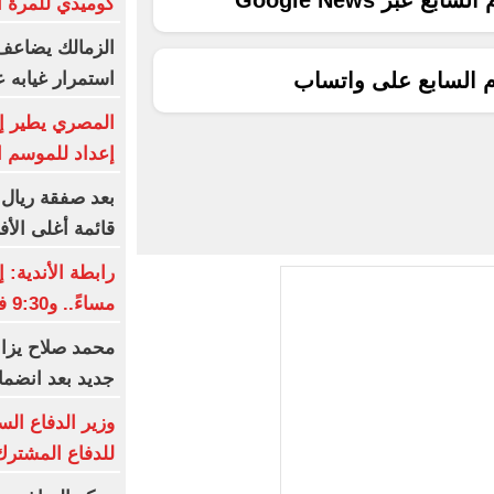
ع عبر Google News
كوميدي للمرة ال
الزمالك يضاعف 
استمرار غيابه 
م السابع على واتساب
المصري يطير إ
إعداد للموسم ا
بعد صفقة ريال 
قائمة أغلى الأف
مساءً.. و9:30 فى رمضان
محمد صلاح يزاح
جديد بعد انضما
وزير الدفاع ال
للدفاع المشترك