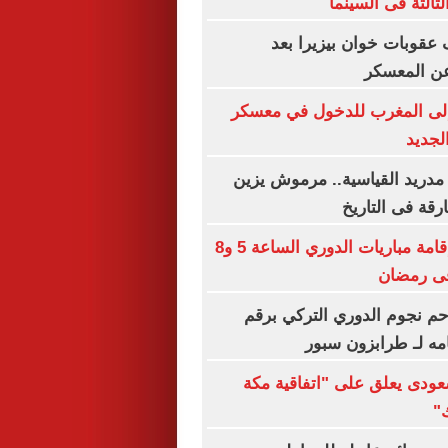
ثالثة فى السينما
عقوبات خوان بيزيرا بعد
عن المعسكر
لى المغرب للدخول في معسكر
لجديد
مدريد القياسية.. مرموش يزين
ارقة فى التاريخ
رابطة الأندية: إقامة مباريات الدوري الساعة 5 و8
م نجوم الدوري التركي برقم
مه لـ طرابزون سبور
سعودى يعلق على "اتفاقية مكة
"