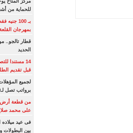
مركز المناخ يو
للحماية من أش
بـ 100 جني
بمهرجان القلعة
قطار تالجو.. 
الحديد
14 مستندا للت
قبل تقديم الط
برواتب تصل لـ20 ألف جنيه
من قطعة أرض إلى
على محمد صلا
بين البطولات و