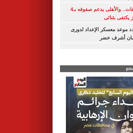
الزمالك بلا صفقات.. والأهلى يدعم صفوفه بـ4
ز يكتفى بثنائى
د موعد معسكر الإعداد لدورى
مان أشرف خضر
سابع