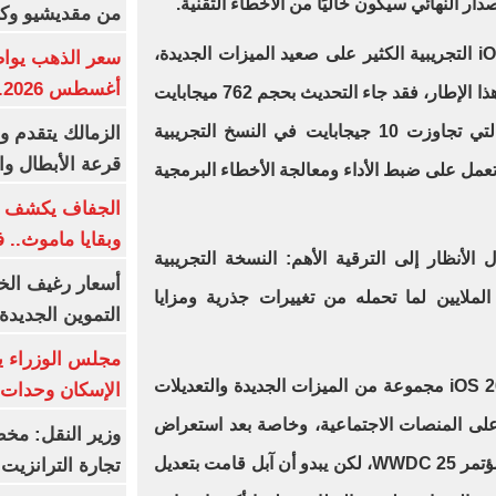
دار النهائي سيكون خاليًا من الأخطاء التقنية.
من مقديشيو وكيت
حتى الآن، لم تقدم تحديثات iOS 18.6 التجريبية الكثير على صعيد الميزات الجديدة،
أغسطس 2026.. بكم سعر عيار 21؟
ويبدو أن الإصدار الثالث لا يخرج عن هذا الإطار، فقد جاء التحديث بحجم 762 ميجابايت
فقط، وهو أقل بكثير من الأحجام التي تجاوزت 10 جيجابايت في النسخ التجريبية
الزمالك يتقدم و
قرعة الأبطال وال
تعمل على ضبط الأداء ومعالجة الأخطاء البرمجية
الجفاف يكشف أس
وبقايا ماموث.. 
 الأنظار إلى الترقية الأهم: النسخة التجريبية
أسعار رغيف الخب
التي ينتظرها الملايين لما تحمله من تغييرات جذرية ومزايا
التموين الجديدة
مجلس الوزراء 
تجلب النسخة التجريبية الثالثة من iOS 26 مجموعة من الميزات الجديدة والتعديلات
الإسكان وحدات س
ا على المنصات الاجتماعية، وخاصة بعد استعراض
وزير النقل: م
آبل لواجهة "Liquid Glass" خلال مؤتمر WWDC 25، لكن يبدو أن آبل قامت بتعديل
تجارة الترانزيت