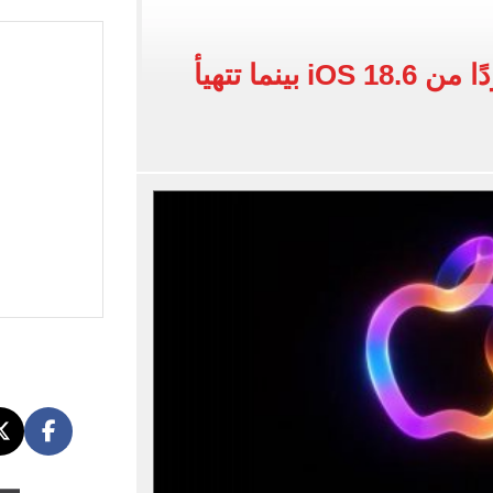
بع الثاني من عام 2026
آبل تطرح تحديثًا محدودًا من iOS 18.6 بينما تتهيأ
خوان".. توصيات بالتحقيق في تمويل الإرهاب
عليم توجه بالالتزام بموعد الاطلاع على كراسة الإجابة
م 2026 مرئياً؟