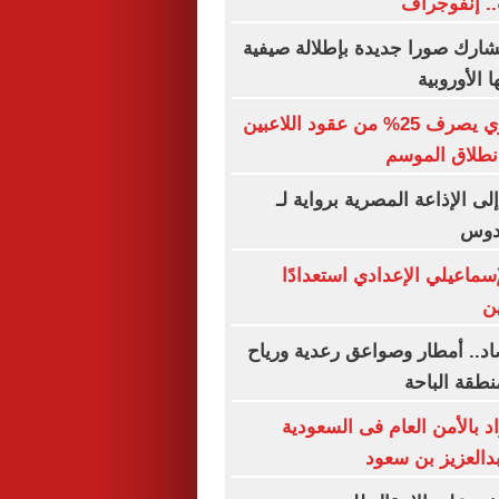
.. إنفوجراف
شارك صورا جديدة بإطلالة صيفية
 الأوروبية
الاتحاد السكندري يصرف 25% من عقود اللاعبين
نطلاق الموسم
إلى الإذاعة المصرية برواية لـ
قدوس
سماعيلي الإعدادي استعدادًا
ن
اد.. أمطار وصواعق رعدية ورياح
قة الباحة
 1206 أفراد بالأمن العام فى السعودية
بدالعزيز بن سعود