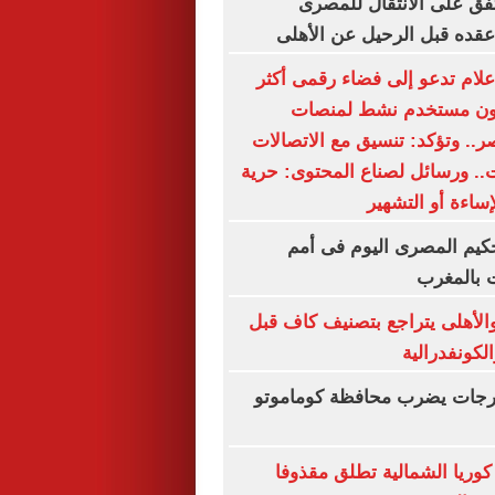
ق على الانتقال للمصرى
قده قبل الرحيل عن الأهلى
إعلام تدعو إلى فضاء رقمى أكثر
ا.. 54.3 مليون مستخدم نشط لمنصات
.. وتؤكد: تنسيق مع الاتصالات
.. ورسائل لصناع المحتوى: حرية
لإساءة أو التشهير
كيم المصرى اليوم فى أمم
ت بالمغرب
والأهلى يتراجع بتصنيف كاف قبل
لكونفدرالية
ال بقوة 4 درجات يضرب محافظة كوماموتو
: كوريا الشمالية تطلق مقذوفا