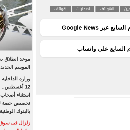
ين
الهواتف
اصدارات
هواتف
ع عبر Google News
م السابع على واتساب
موعد انطلاق بطو
الموسم الجديد
وزارة الداخلية 
12 أغسطس.. ا
استثناء أصحاب 
تخصيص حصة لكب
بالبنوك الوطنية