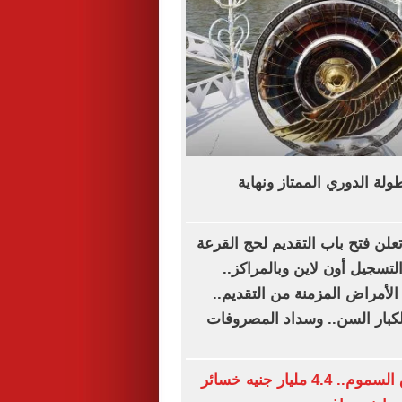
لة الدوري الممتاز ونهاية
تعلن فتح باب التقديم لحج القرعة
لتسجيل أون لاين وبالمراكز..
الأمراض المزمنة من التقديم..
ار السن.. وسداد المصروفات
زلزال فى سوق السموم.. 4.4 مليار جنيه خسائر