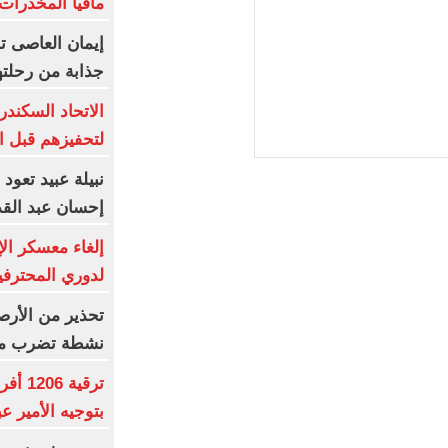
مافيا المخدرات
إيمان العاصى ت
جذابة من رحلتها
لتحفيزهم قبل ا
نبيلة عبيد تعود 
إحسان عبد ال
إلغاء معسكر الإ
لدوري المحترفي
تحذير من الأرص
نشطة تضرب منط
ترقية
بتوجيه الأمير ع