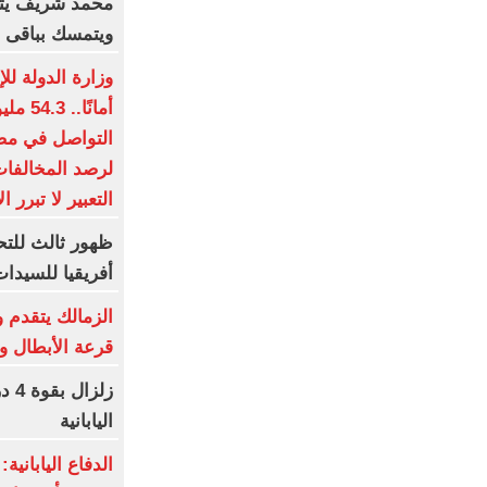
محمد شريف يتف
ويتمسك بباقى ع
وزارة الدولة لل
أمانً
التواصل في مصر
لرصد المخالفات
التعبير لا تبرر ا
ظهور ثالث للتح
أفريقيا للسيدا
الزمالك يتقدم 
قرعة الأبطال وا
زلز
اليابانية
الدفاع اليابانية