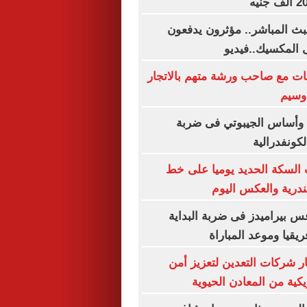
ث المباشر.. مؤثرون يدفعون
 المكسيك..فيديو
ات مع صاحب ورشة متهم بالاتجار
وسيم
 وأساس الجيبوتي فى ضربة
لكونفدرالية
السكة الحديد يوميا على خط
ندرية والعكس اليوم
 بيراميدز فى ضربة البداية
يقيا وموعد المباراة
ر شركات التعدين لتعزيز أمن
يكية من المعادن الحيوية