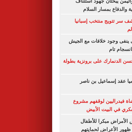
اليمن يبحثان جهود استئناف
ة والدفاع بمسار السلام
شف سر تتويج منتخب إسبانيا
لم
ى ينفى وجود خلافات مع الجيش
انسجام تام
افسن الدنمارك على برونزية بطولة
يا عقد إسماعيل بن ناصر
اة فيدراليين لوقفهم مشروع
كري في البيت الأبيض
الأمراض مبكرا للأطفال
ظهور الأعراض لحمايتهم