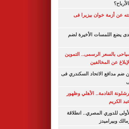
لأرباح؟
ته عن أزمة خوان بيزيرا فى
ندى يضع اللمسات الأخيرة لضم
سياحى بالسعر الرسمى.. التموين
بلاغ عن المخالفين
 ضم مدافع الاتحاد السكندري فى
ى
شلونة القادمة.. الأهلي وظهور
بد الكريم
لأولى للدوري المصري.. انطلاقة
مالك وبيراميدز