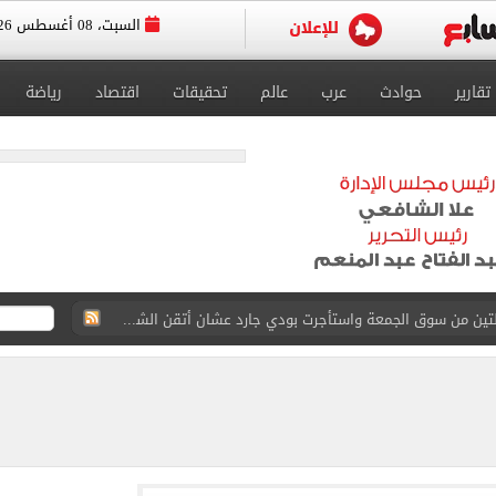
السبت، 08 أغسطس 2026
تقارير
حوادث
عرب
عالم
تحقيقات
اقتصاد
رياضة
ة الأهلي على كأس خوان جامبر
على مستحقات محمد صلاح
ى نصف نهائى بطولة العالم
 رأسية وائل جمعة فى مران الأهلي تستحضر أمجاد الصخرة
ى معسكر إسبانيا.. جلسة عموتة وفقرة بدنية.. صور