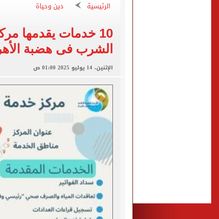
"تنظيم الاتصالات": تسجيل ا
الرئيسية
دين وحياة
مشاهد ساحرة على شاطئ رأس
10 خدمات يقدمها مر
الكشف عن قصر محمد صلاح ا
الشرب فى هضبة الأهرا
الاتحاد التركي يمنح طرابز
الإثنين، 14 يوليو 2025 01:00 ص