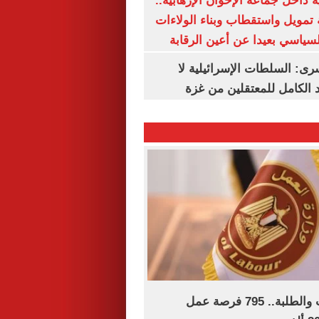
 داخل جماعة الإخوان الإرهابية..
تمويل واستقطاب وبناء الولاءات
لسياسي بعيدا عن أعين الرقابة
رى: السلطات الإسرائيلية لا
الكامل للمعتقلين من غزة
لجميع المؤهلات والطلبة.. 795 فرصة عمل