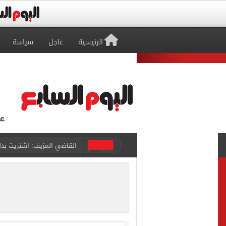
الرئيسية
عاجل
سياسة
برشلونة يطرح تذاكر مواجه
طرابزون سبور ينفي الحجز 
منتخب ناشئات كرة اليد يخسر أمام إسبانيا 27 - 26 ف
قفزة أعادت الزمن الجميل..
الأهلي ينهي مرانه الأول ف