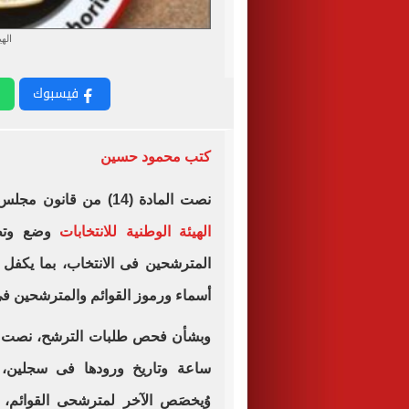
الهي
فيسبوك
كتب محمود حسين
نصت المادة (14) من قانون مجلس الشيوخ رقم 141 لسنة 2020، على أن تتولى
الهيئة الوطنية للانتخابات
وضع وتطبي
المترشحين فى الانتخاب، بما يكفل 
أسماء ورموز القوائم والمترشحين فى
ساعة وتاريخ ورودها فى سجلين، ي
وُيخصَص الآخر لمترشحى القوائم، 