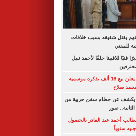
متهم بقتل شقيقه بسبب خلافات
ية للمفتي
ا فنيًا للافيينا خلفًا لأحمد نبيل
محترفين
طرابزون سبور يعلن بيع 18 ألف تذكرة موسمية
 محمد صلاح
 يكشف عن حطام سفن حربية من
لثانية.. صور
طالب أحمد عبد القادر بالحصول