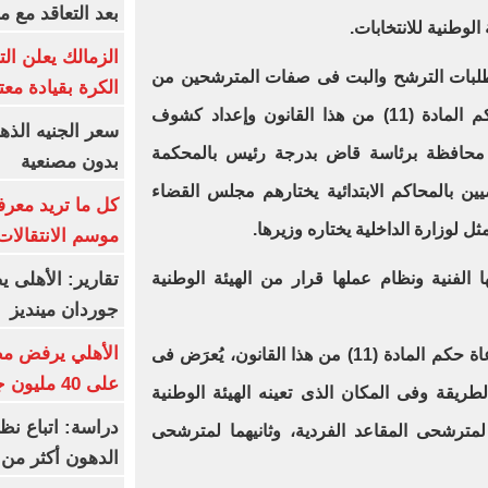
بعد التعاقد مع 
الوطنية للانتخابات.
الزمالك يعلن ال
 تتولى فحص طلبات الترشح والبت فى صفات المترشحين من
الكرة بقيادة مع
واقع المستندات المقدمة طبقاً لحكم المادة (11) من هذا القانون وإعداد كشوف
 محافظة برئاسة قاض بدرجة رئيس بالمحكمة
بدون مصنعية
ضيين بالمحاكم الابتدائية يختارهم مجلس القضاء
كل ما تريد معرف
مثل لوزارة الداخلية يختاره وزيرها.
موسم الانتقالات
تقارير: الأهلى 
 الفنية ونظام عملها قرار من الهيئة الوطنية
جوردان مينديز
الأهلي يرفض مط
وتنص المادة (17(، على أنه مع مراعاة حكم المادة (11) من هذا القانون، يُعرَض فى
على 40 مليون جنيه سنوياً
الطريقة وفى المكان الذى تعينه الهيئة الوطنية
دراسة: اتباع نظ
لمترشحى المقاعد الفردية، وثانيهما لمترشحى
الدهون أكثر م