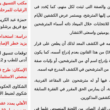
مكتب التنسيق ي
والصفة التى ثبتت لكل منهم، كما يُحَدد فى
الرغبات للمرحلة
مى إليها المترشح، ويستمر عرض الكشفين للأيام
حمزة عبد الكريم 
ة للانتخابات خلال الميعاد ذاته أسماء المترشحين
مع فريق برشلونة
يوميتين واسعتى الانتشار.
دراسة: استخدام 
يزيد خطر الإصاب
مه في الكشف المعد لذلك أن يطعن على قرار
اللجنة المنصوص عليها في المادة (16) من هذا القانون بعدم إدراج أسمه، كما يكون
أدنى للطب و 93.12% للأسنان
بإدراج اسم أي من المترشحين، أو بإثبات صفة
 من المترشحين في الكشف المدرج فيه اسمه.
الإسكان: طرح ف
منصتى الاستثمار
فيها أو له مترشحون على المقاعد الفردية،
ابية، أن يمارس الحق المقرر في الفقرة السابقة
شكوى لضبط الأس
كشفين المذكورين.
ون الطعن على القرار الصادر من اللجنة المنصوص عليها فى