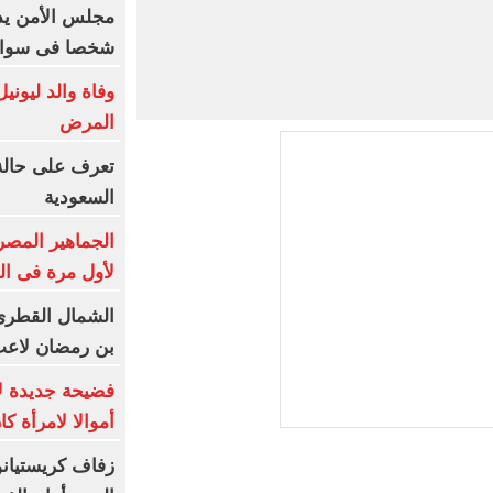
شخصا فى سوات 
وفاة والد ليون
المرض
تعرف على حالة
السعودية
الجماهير المصر
لأول مرة فى ال
الشمال القطرى
بن رمضان لاعب
فضيحة جديدة لإن
أموالا لامرأة ك
زفاف كريستيانو