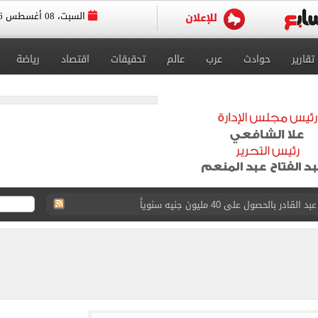
السبت، 08 أغسطس 2026
تقارير
حوادث
عرب
عالم
تحقيقات
اقتصاد
رياضة
د الناصر محمد فى الزمالك بسبب المباريات الودية
قيا تحت 23 عاماً 2027
د صراع طويل مع المرض
 استثنائيًا بعد استمراره مع فريق برشلونة الأول
ة متنوعة من خلال منصتى الاستثمار المصري والأجنبي