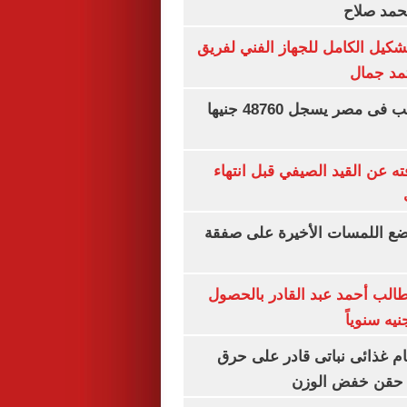
محمد صلاح
تشكيل الكامل للجهاز الفني لفريق
تمد جمال
سعر الجنيه الذهب فى مصر يسجل 48760 جنيها
ته عن القيد الصيفي قبل انتهاء
يضع اللمسات الأخيرة على صفقة
الب أحمد عبد القادر بالحصول
ام غذائى نباتى قادر على حرق
ن حقن خفض الوزن