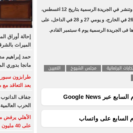
وتعلن نتيجة انتخابات مجلس الشيوخ وتنشر في الجريدة الرسمية بتاريخ 12 اغسطس،
وتبدأ انتخابات الإعادة في يومي 25 و26 في الخارج، و يومي 27 و 28 في الداخل، على
جريدة الرسمية يوم 4 سبتمبر القادم.
إحالة أوراق ال
الميراث بالشرق
حمد إبراهيم مديرً
مانجا بدوري ال
تخابات البرلمانية
مجلس الشيوخ
التعيين
بعد التعاقد مع
ع عبر Google News
جفاف الدانوب
الحرب العالمية ا
الأهلي يرفض م
م السابع على واتساب
على 40 مليون جنيه سنوياً