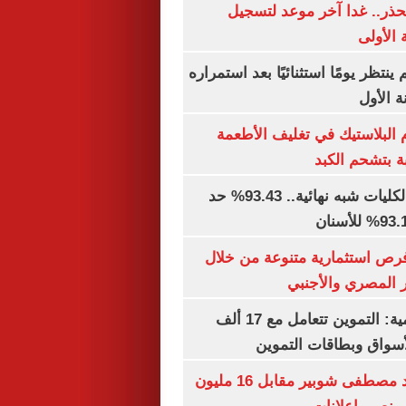
حذر.. غدا آخر موعد لتسجيل
 الأولى
ينتظر يومًا استثنائيًا بعد استمراره
 الأول
البلاستيك في تغليف الأطعمة
ة بتشحم الكبد
توقعات تنسيق الكليات شبه نهائية.. 93.43% حد
رص استثمارية متنوعة من خلال
 المصري والأجنبي
الشكاوى الحكومية: التموين تتعامل مع 17 ألف
واق وبطاقات التموين
الأهلي يمدد عقد مصطفى شوبير مقابل 16 مليون