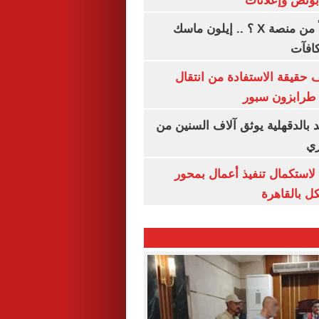
هل تتلقى أرباحاً من منصة X ؟ .. إيلون ماسك
كافآت
حقيقة الاستفادة من انتقال
طرابزون سبور
بالدقهلية يوثق آلاف السنين من
ري
لاستكمال تنفيذ أعمال بمحور
 بالقاهرة