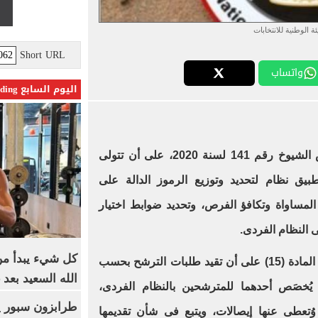
ئة الوطنية للانتخابات
Short URL
واتساب
اليوم السابع Trending
ق نظام لتحديد وتوزيع الرموز الدالة على
المساواة وتكافؤ الفرص، وتحديد ضوابط اختيار
 النظام الفردى.
كل شيء يبدأ من
وبشأن فحص طلبات الترشح، نصت المادة (15) على أن تقيد طلبات الترشح بحسب
الله السعيد بعد 
ُخصَص أحدهما للمترشحين بالنظام الفردى،
وُتعطى عنها إيصالات، ويتبع فى شأن تقديمها