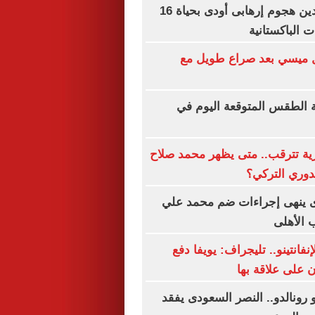
مجلس الأمن يدين هجوم إرهابى أودى بحياة 16
الباكستانية
يل ميسي بعد صراع طويل مع
 الطقس المتوقعة اليوم في
ية تترقب.. متى يظهر محمد صلاح
دوري التركي؟
 ينهى إجراءات ضم محمد علي
 الأهلى
فانتينو.. تليجراف: يويفا دفع
ان على علاقة بها
 رونالدو.. النصر السعودى يفقد