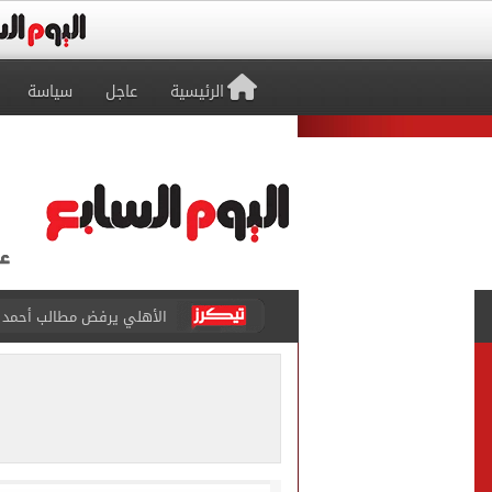
الرئيسية
عاجل
سياسة
حقيقة خلاف معتمد جمال وعب
كاف يمنح مصر حق استضافة أمم أفري
وفاة والد ليونيل ميسي بع
حمزة عبد الكريم ينتظر يومًا
الإسكان: طرح فرص استثماري