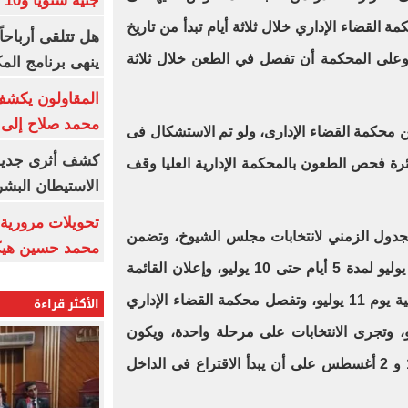
جنيه سنويا و10 بونص وإعلانات
ام محكمة القضاء الإداري خلال ثلاثة أيام تبدأ من تاريخ
وعلى المحكمة أن تفصل في الطعن خلال ثلاثة
ينهى برنامج الم
المقاولون يكشف 
محمد صلاح إلى 
ن محكمة القضاء الإدارى، ولو تم الاستشكال فى
كشف أثرى جديد 
دائرة فحص الطعون بالمحكمة الإدارية العليا وقف
الاستيطان البش
تحويلات مرورية 
 الجدول الزمني لانتخابات مجلس الشيوخ، وتضمن
محمد حسين هيكل
وفتح باب الترشح اعتباراً من يوم 5 يوليو لمدة 5 أيام حتى 10 يوليو، وإعلان القائمة
الأكثر قراءة
المبدئية للمرشحين برموزهم الانتخابية يوم 11 يوليو، وتفصل محكمة القضاء الإداري
ون يوم 14 وحتي 16 يوليو، وتجرى الانتخابات على مرحلة واحدة، ويكون
التصويت للمصريين بالخارج يومي 1 و 2 أغسطس على أن يبدأ الاقتراع فى الداخل