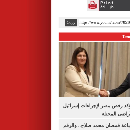
Copy
يؤكد رفض مصر لإجراءات إسرائيل
لأراضى المحتلة
باعة قمصان محمد صلاح.. والرقم