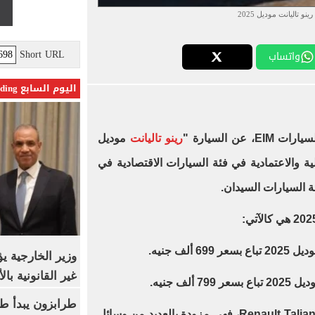
ينو تاليانت موديل 2025
Short URL
واتساب
اليوم السابع Trending
ات EIM، عن السيارة "
رينو تاليانت
موديل
ية والاعتمادية في فئة السيارات الاقتصادية في
ألف جنيه.
وزير الخارجية 
غير القانونية با
لف جنيه.
طرابزون يبدأ ط
وعن أبرز مواصفات السيارة 2025 Renault Taliant، فهي مزودة بالعديد من وسائل