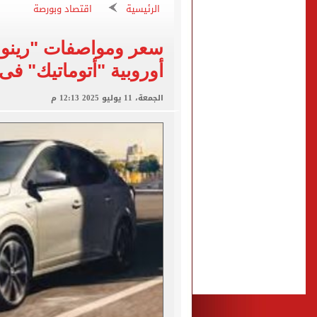
الأهلى يقسو على النجوم بسد
الرئيسية
اقتصاد وبورصة
فوكس نيوز: مقتل عدة أشخاص
سعر ومواصفات "رينو 
التموين والزراعة وجهاز مستقبل مصر
أوروبية "أتوماتيك" ف
البنك المركزى: ارتفاع الاحتياطى الأجنبى لـ 6.3
الجمعة، 11 يوليو 2025 12:13 م