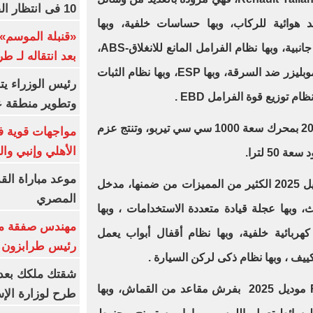
10 فى انتظار الفرعون (فيديو)
د هوائية للركاب، وبها حساسات خلفية، وبها
«قنبلة الموسم»
حساسات للركن، وبها وسائد هوائية جانبية، وبها نظام الفرامل المانع للانغلاق-ABS،
بعد انتقاله لـ ط
وبها حساسات اماميه، وبهنا نظام إيموبليزر ضد السرقة، وبها ESP، وبها نظام الثبات
رئيس الوزراء ي
م توزيع قوة الفرامل EBD .
وتطوير منطقة ع
وتأتي السيارة رينو تاليانت موديل 2025 بمحرك سعة 1000 سي سي تيربو، وتنتج عزم
مواجهات قوية فى
الأهلي وإنبي وال
موعد مباراة الق
تمتلك سيارة Renault Taliant موديل 2025 الكثير من المميزات من ضمنها، مدخل
المصري
USB، وبها بلوتوث، وبها عجلة قيادة متعددة الاستخدامات ، وبها
مهندس صفقة مح
ذ كهربائية خلفية، وبها نظام أقفال أبواب يعمل
رئيس طرابزون 
كييف ، وبها نظام ذكى لركن السيارة .
كما تأتي السيارة Renault Taliant موديل 2025 بفرش مقاعد من القماش، وبها
طرح لوزارة الإس