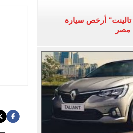
اسية ودياً.. وغياب إمام عاشور
 في إطلاق نار بولاية نورث كارولينا
تالينت" أرخص سيارة
 يعلنون طرح السكر الحر بـ25 جنيها من الغد
ى مصر
5 مليار دولار نهاية يوليو