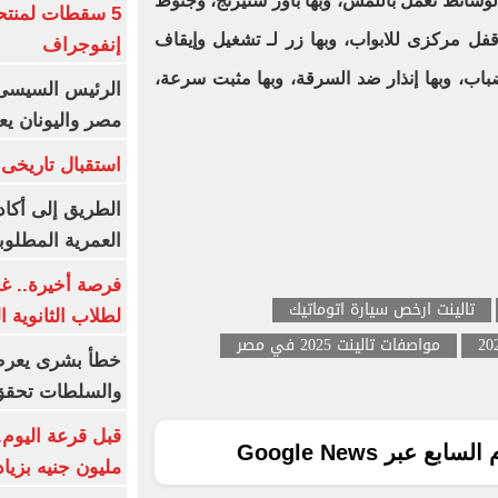
وسائط تعمل باللمس، وبها باور ستيرنج، وجنوط
5 سقطات لمنتح
كاوتش ، وبها GPS، وبها قفل مركزى للابواب، وبها زر لـ تشغيل وإيقاف
إنفوجراف
باب، وبها إنذار ضد السرقة، وبها مثبت سرعة،
الرئيس السيسى:
مصر واليونان يع
استقبال تاريخى 
الطريق إلى أكاد
العمرية المطلوبة
فرصة أخيرة.. غد
تالينت ارخص سيارة اتوماتيك
لطلاب الثانوية العام
مواصفات تالينت 2025 في مصر
خطأ بشرى يعرض
والسلطات تحقق
ع عبر Google News
مليون جنيه بزيادة 10 أض