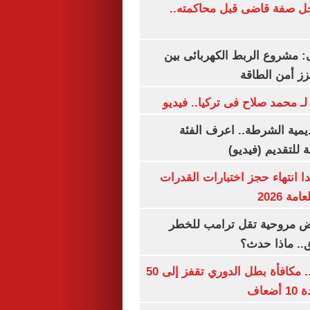
ل صفة قاضى قبل محاكمته..
 مشروع الربط الكهربائى بين
زز أمن الطاقة
لـ محمد صلاح فى تركيا.. فيديو
يمية الشرطة.. اعرف الفئة
 للتقديم (فيديو)
ا انتهاء حجز اختبارات القدرات
ة 2026
 مروحية تقل ترامب للخطر
.. ماذا حدث؟
قبل قرعة اليوم.. مكافأة بطل الدوري تقفز إلى 50
عاف