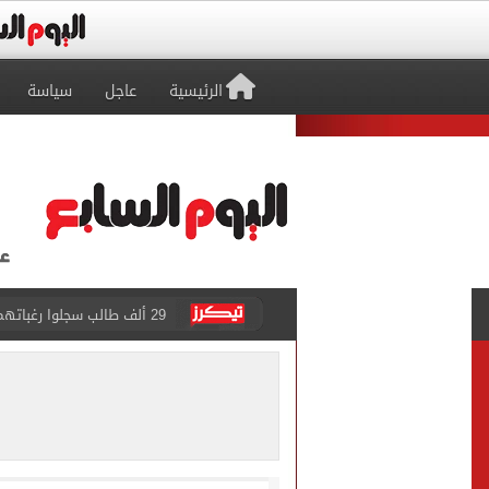
الرئيسية
عاجل
سياسة
29 ألف طالب سجلوا رغباتهم fتنسيق المرحلة الأولى للقبول بالجامعات حتى الآن
حفلات U Arena تنطلق مع الهضبة عمرو دياب ضمن «يلا ساحل 2026» بالعلمين الجديدة
الآلاف يودعون عروس الشرقية
هل التربح من السوشيال ميدي
«يلا ساحل 2026» يقدم نموذجا جديدا للتسويق السياحى عبر المحتوى التفاعلى
الرئيس السيسى يستقبل ملك 