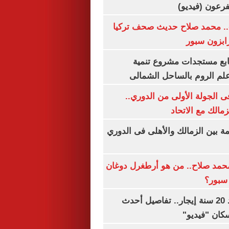
.. محمد صلاح حديث صحف تركيا
رابزون سبور
تابع مستجدات مشروع تنمية
لم الروم بالساحل الشمالى
 الجولة الأولى من الدوري..
زمالك مع الاتحاد
مة بين الزمالك والأهلى فى الدوري
مد صلاح.. من هو أرطغرل دوغان
سبور؟
شقتك ملكك بعد 20 سنة إيجار.. تفاصيل أحدث
كان "فيديو"