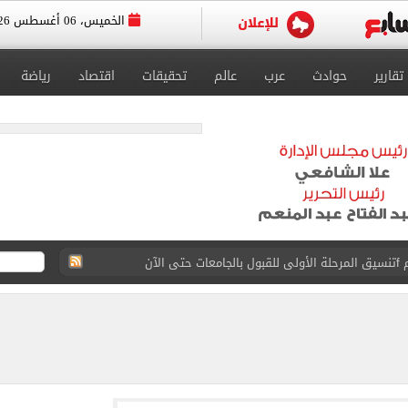
الخميس، 06 أغسطس 2026
تقارير
حوادث
عرب
عالم
تحقيقات
اقتصاد
رياضة
 إلى مثواها الأخير بعد وفاتها ليلة زفافها.. صور
ا حلال أم حرام؟.. أمين الفتوى يجيب «فيديو»
البحرين بمطار العلمين الدولى.. صور