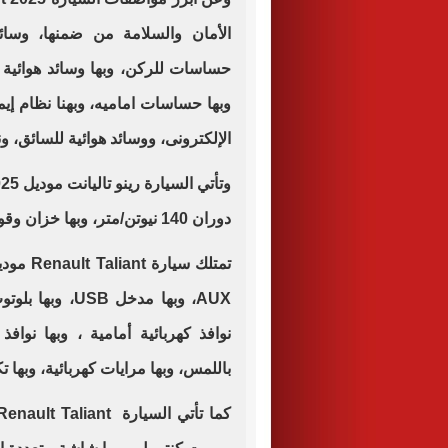
الأمان والسلامة من ضمنها، وسائ
الإلكترونى، ووسائد هوائية للسائق، ونظا
دوران 140 نيوتن/متر، وبها خزان وقود سعة 50 لترا.
AUX، وبها مدخل 
نوافذ كهربائية أمامية ، وبها نواف
باللمس، وبها مرايات كهربائية، وبها ت