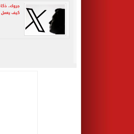
جروك.. ذكاء
كيف يعمل 