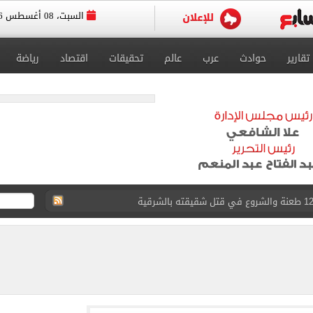
السبت، 08 أغسطس 2026
تقارير
حوادث
عرب
عالم
تحقيقات
اقتصاد
رياضة
لمنتخب جنوب أفريقيا
لة غامضة من عبد الله السعيد بعد غيابه عن الزمالك
ل للجهاز الفني لفريق الكرة بقيادة معتمد جمال
 الأخيرة على صفقة جوردان مينديز