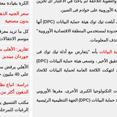
والعقوبة اللاحقة لم يأخذا في الاعتبار أى تخزين
الكرة بقيادة مع
ة الأوروبية على خوادم فى الصين.
بدون مصنعية
ومع ذلك، فى وقت سابق من أبريل، أبلغت تيك توك هيئة حماية البيانات (DPC) أنها
دودة لمستخدمي المنطقة الاقتصادية الأوروبية"
كل ما تريد معرف
موسم الانتقالات
حذف المعلومات.
تقارير: الأهلى 
ة البيانات
بأنه "يتعارض مع أدلة تيك توك فى
جوردان مينديز
التحقيق السابق"، دفع إلى إجراء التحقيق الأخير ، وتسعى هيئة حماية البيانات (DPC)
الأهلي يرفض مط
نتهكت اللائحة العامة لحماية البيانات للاتحاد
على 40 مليون جنيه سنوياً
دراسة: اتباع نظ
 التكنولوجيا الكبرى الأخرى، مقرها الأوروبي
الدهون أكثر م
الرئيسي في أيرلندا وبالتالي، تُعد هيئة حماية البيانات (DPC) الجهة التنظيمية الرئيسية
مكتب التنسيق ي
الرغبات للمرحلة