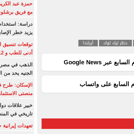
حمزة عبد الكريم 
مع فريق برشلونة
دراسة: استخدام 
يزيد خطر الإصاب
حظر تيك توك
أيرلندا
أدنى للطب و 93.12% للأسنان
ع عبر Google News
الجنيه يحد من 
م السابع على واتساب
الإسكان: طرح ف
منصتى الاستثمار
خبير علاقات دول
تاريخي في المن
تعهدات إيرانية