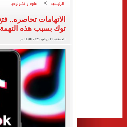
الرئيسية
علوم و تكنولوجيا
عبد الله السعيد يواصل الغي
برنامج غذائى خاص للاعبى ا
الاتهامات تحاصره.. فت
شيكو بانزا يخطر الزمالك بالعودة 
توك بسبب هذه التهمة
رسميا.. اتحاد الكرة يعلن استض
الجمعة، 11 يوليو 2025 01:00 م