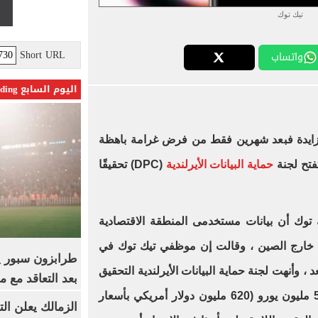
تيك توك
Short URL
واتساب
اليوم السابع Trending
ايدة فبعد شهرين فقط من فرض غرامة باهظة
تفتح لجنة
حماية البيانات الأيرلندية
(DPC) تحقيقًا
توك أن بيانات مستخدمى المنطقة الاقتصادية
ة على خوادم خارج الصين ، وقالت إن موظفي تيك توك في
 ، وأنهت لجنة حماية البيانات الأيرلندية التحقيق
بعد التعاقد مع 
في 30 أبريل، وغرّمت تيك توك 530 مليون يورو (620 مليون دولار أمريكي بأسعار
الزمالك يعلن ال