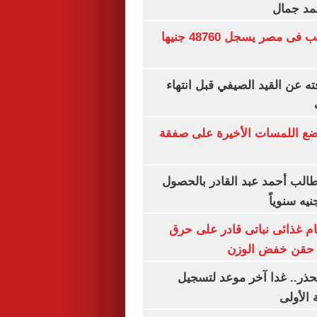
تمد جمال
سعر الجنيه الذهب فى مصر يسجل 48760 جنيها
ته عن القيد الصيفي قبل انتهاء
يضع اللمسات الأخيرة على صفقة
الب أحمد عبد القادر بالحصول
ام غذائى نباتى قادر على حرق
ن حقن خفض الوزن
حذر.. غدا آخر موعد لتسجيل
 الأولى