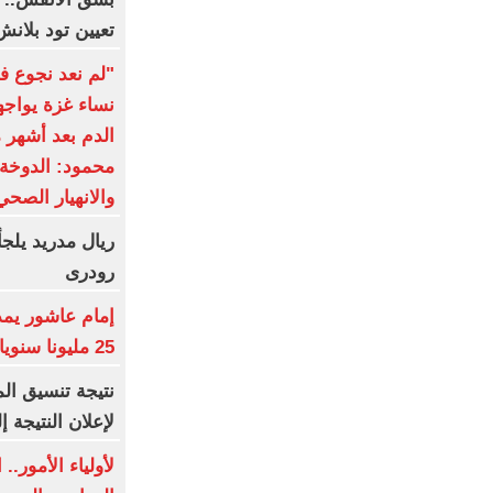
تعيين تود بلانش
"لم نعد نجوع ف
نساء غزة يواجه
الدم بعد أشهر م
محمود: الدوخة
والانهيار الصحي
ريال مدريد يلج
رودرى
25 مليونا سنويا وعقد إعلاني
نتيجة تنسيق الم
لإعلان النتيجة إل
لأولياء الأمور.