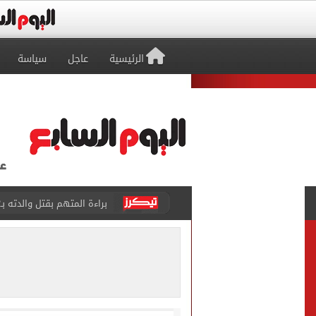
الرئيسية
عاجل
سياسة
براءة المتهم بقتل والدته بـ12 طعنة والشروع في قتل شقيقته بالشرقية
بيتسو موسيماني مديرا فنيا 
كل شيء يبدأ من العقل.. رسا
طرابزون سبور يعلن بيع 18 ألف تذكرة موسمية بعد التعاقد مع محمد صلاح
الزمالك يعلن التشكيل الكام
تقارير: الأهلى يضع اللمسات