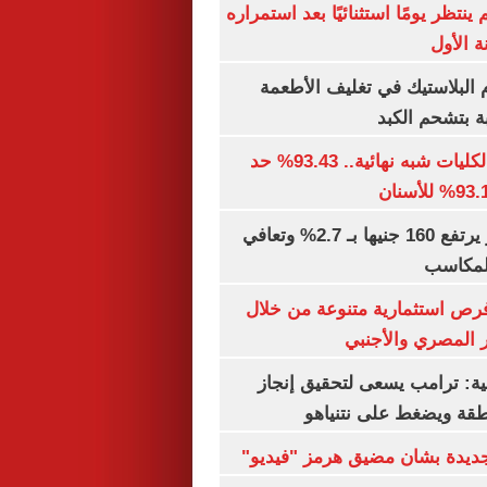
ينتظر يومًا استثنائيًا بعد استمراره
 الأول
البلاستيك في تغليف الأطعمة
ة بتشحم الكبد
توقعات تنسيق الكليات شبه نهائية.. 93.43% حد
الذهب في مصر يرتفع 160 جنيها بـ 2.7% وتعافي
المكاسب
رص استثمارية متنوعة من خلال
 المصري والأجنبي
ية: ترامب يسعى لتحقيق إنجاز
طقة ويضغط على نتنياهو
 جديدة بشان مضيق هرمز "فيديو"