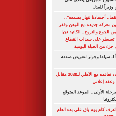
 وزيراً للعدل
قط.. أجسادنا تنهار بصمت"..
ن معركة جديدة مع الوهن وفقر
ن الجوع والنزوح.. الكاتبة نجيا
 تسيطر على سيدات القطاع
 جزء من الحياة اليومية
أ لـ سيلفا وجولر لتعويض صفقة
إمام عاشور يمدد تعاقده مع الأهلي لـ2030 مقابل
رحلة الأولى.. الموعد المتوقع
كترونيا
. اعرف كام يوم باق على بدء العام