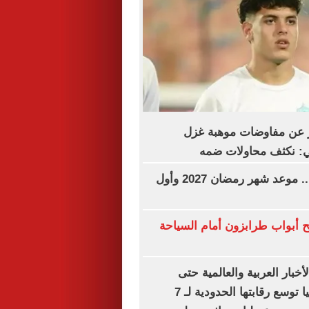
 عن مفاوضات موهبة غزل
لي: نكثف محاولات ضمه
فاضل 183 يوما.. موعد شهر رمضان 2027 وأول
 أبواب طرابزون أمام السياحة
أخبار العربية والعالمية حتى
الظهيرة.. إسبانيا توسع رقابتها الحدودية لـ 7