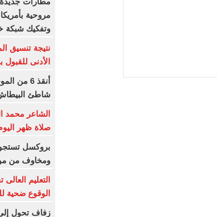
مطارات جديدة.
مروحية بأمريكا
وتفكيك شبكة 
نتيجة تنسيق الم
الأدنى للقبول ب
أنقذ 6 من
شاطئ البيطاش 
الشاعر محمد الب
صلاة ظهر اليوم 
بروكسل تستجوب 
ومخاوف من مو
الوقوع ضحية لل
زفاف تحول إلى