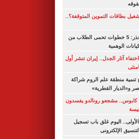
قوقه
شغيل بطاقات التموين المتوقفة؟..
التعليم العالى تحذر: 5 خطوات تحمى الطلاب من
يانات الوهمية
ن اختفاء آثار الجدل.. إيران تنشر أول
منئى
تنمية منطقة علم الروم شراكة
صر و«الديار القطرية»
كابوس.. مشجعو رونالدو يفسدون
نيسة
لأولى.. اليوم غلق باب تسجيل
لتنسيق الإلكترونى