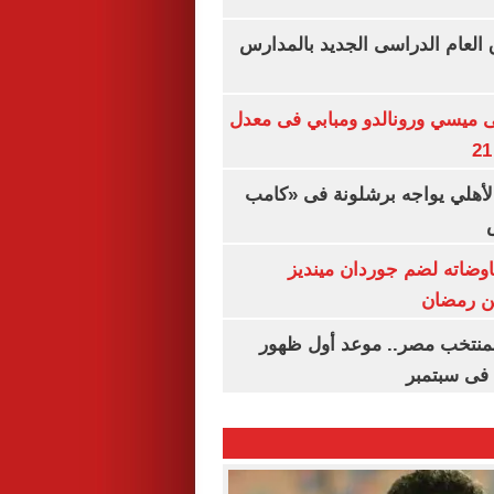
ق العام الدراسى الجديد بالمدارس
ى ميسي ورونالدو ومبابي فى معدل
الأهلي يواجه برشلونة فى «كامب
اوضاته لضم جوردان مينديز
ن رمضان
منتخب مصر.. موعد أول ظهور
فى سبتمبر