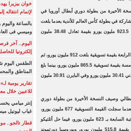
خوان بيزيرا يهدد
ة الأخيرة من بطولة دوري أبطال أوروبا في
لإتمام انتقاله إ
لمشاركة في بطولة كأس العالم للأندية بعدما بلغت
بالساعة واليوم و
وميسي فى العا
القيمة التسويقية للعملاق الباريسي 923.5 مليون يورو بقيمة تعادل 38.48 مليون
اليوم.. آخر فرص
إلكترونيا للحاصل
وجاء تشيلسي الإنجليزي في المرتبة الرابعة بقيمة تسويقية بلغت 912 مليون يورو، ثم
الطقس اليوم شد
بايرن ميونخ الألماني في المرتبة الخامسة بقيمة تسويقية 865.5 مليون يورو، بينما بلغ
المناطق والمحسوسة 
متوسط قيمة اللاعب في النادي اللندني 30.41 مليون يورو وفي البايرن 30.91 مليون
تقارير يومية لـ
للاعبين خلال مع
لإيطالي وصيف النسخة الأخيرة من بطولة دوري
إنتر ميامي يخسر 
أبطال أوروبا في المرتبة السادسة بعدما سجلت القيمة التسويقية 677 مليون يورو،
غياب ليونيل ميس
فيما حل مواطنه يوفنتوس في المرتبة السابعة بـ 623 مليون يورو، فيما حل أتلتيكو
قطار تالجو.. م
مدريد الإسباني في المرتبة الثامنة بقيمة 515.8 مليون يورو، وبوروسيا دورتموند