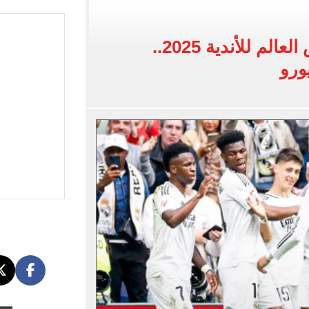
.. الشروط ومواعيد التسجيل والفئات الممنوعة
سبور بعد صفقة محمد صلاح: «لا أعذار بعد الآن»
أغلى 10 فرق في كأس العالم للأندية 2025..
لتنسيق الجامعات مساء غدٍ الإثنين
يورو
مطروح..رئيس الوزراء يتفقد محطة القطار الكهربائى السريع