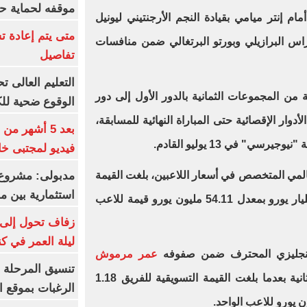
موقفه لحماية ح
مام إنتر ميامي بقيادة النجم الأرجنتيني ليونيل
متى يتم إعادة ت
اس البرازيلي وبورتو البرتغالي ضمن منافسات
تفاصيل
 المجموعات الثمانية بالدور الأول إلى دور
الوقوع ضحية للك
 الأدوار الإقصائية حتى المباراة النهائية للمسابقة،
بعد 5 أشهر م
سي" في 13 يوليو القادم.
فيديو لمجتبى خا
مدبولى: مشروع 
المي المتخصص في أسعار اللاعبين، بلغت القيمة
استثمارية بين م
التسويقية لنادي ريال مدريد 1.41 مليار يورو بمعدل 54.11 مليون يورو قيمة للاعب
زفاف تحول إلى 
ليلة العمر في ك
نجليزي المحترف ضمن صفوفه
عمر مرموش
تنسيق المرحلة ا
مهاجم منتخب مصر في المرتبة الثانية بعدما بلغت القيمة التسويقية للفريق 1.18
الرغبات بموقع ا