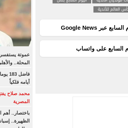
ات مونديال الأندية
اليوم السابع بلس
أس العالم للأندية
ع عبر Google News
م السابع على واتساب
عموتة يستفسر
المحلة.. والأه
أيامه فلكياً
محمد صلاح يفتح
المصرية
باختصار.. أهم ال