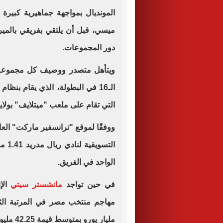
المونديال بمواجهة جماهيرية كبيرة أ
ميسي، قبل أن يلتقي بفريقي بالمير
دور المجموعات
.
ويتأهل متصدر ووصيف كل مجموعة من
الـ16 في البطولة، الذي يقام بنظام
التي تقام على ملعب "ميتلايف" بولاية "نيوجير
ووفقًا لموقع "ترانسفير ماركت" الع
الواحد في الفريق.
في حين تواجد
مانشستر سيتي
الإ
مليار يورو بمتوسط قيمة 42.25 مليون يورو للاعب الواحد.