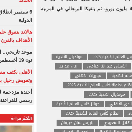
الحديد
الألماني في المرتبة التاسعة بـ 436 مليون يورو، ثم بنفيكا البرتغالي في المرتبة
6 سبتمبر انطلا
الدولية
هالاند يتفوق عل
الأهداف بالقرن 21
موعد تاريخي.. 
 العالم للاندية 2025
مونديال الأندية
نو» 19 أغسطس
الأهلي ضد انتر ميامي
ريال مدريد
الأهلى يكثف مف
الم للاندية
مباريات الأهلي
وتعويض رحيل ب
ظام بطولة كأس العالم للأندية 2025
أجندة مزدحمة ل
مونديال الاندية 2025
رسمي للفراعنة 
لنادي الأهلي
جوائز كأس العالم للأندية
نظام كأس العالم للأندية 2025
الأكثر قراءة
لهلال السعودي
باريس سان جيرمان