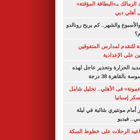
 الزمالك بـ«البطاقة المؤقتة»
لى أهلي دبي
الأسبوع والشهر.. كم يربح رونالدو
م؟
ة للتقدم لمدارس المتفوقين
ين على الإعدادية
يد الحرارة وتحذير عاجل لهذه
بالقاهرة 38 درجة
«عموتة» فى الأهلي.. تحليل شامل
سكر إسبانيا
أمام مونتيري بثنائية في ليلة
ي.. فيديو
واعيد الرحلات على خطوط السكة