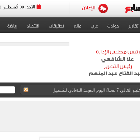
الأحد، 09 أغسطس 2026
تقارير
حوادث
عرب
عالم
تحقيقات
اقتصاد
رياضة
الموعد النهائى للتسجيل
ون أمام السياحة المصرية
ت التموين المتوقفة؟.. تفاصيل
 أدبى.. توقعات الحد الأدنى للقبول بالكليات والمعاهد
 الشهادة الإعدادية للدور الثانى بنسبة نجاح 100%