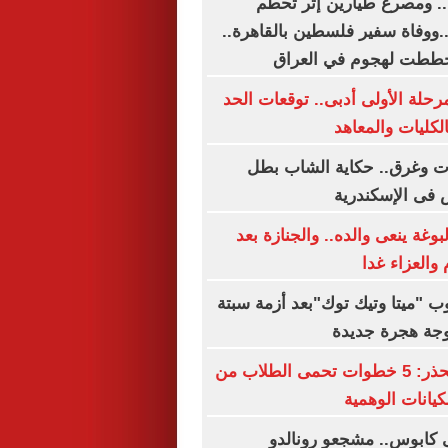
. ومصرع طيارين إثر تحطم
..ووفاة سفير فلسطين بالقاهرة..
خططت لهجوم في العراق
رحلة الأولى أدبى.. توقعات الحد
الكليات والمعاهد
 الموت وغرق.. حكاية الشاب بطل
فى الإسكندرية
وغة ينعى والده.. والجنازة بعد
والعزاء غدا
"ميتا وتيك توك"بعد أزمة سبتة
جة هجرة جديدة
التعليم العالى تحذر: 5 خطوات تحمى الطلاب من
كيانات الوهمية
 كابوس.. مشجعو رونالدو