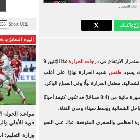
حالة الطقس
Short URL
واتساب
اليوم السابع Trending
استمرار الارتفاع في
درجات الحرارة
غدًا الإثنين 9
طقس
شديد الحرارة نهارًا على أغلب
شمالية، معتدل الحرارة ليلًا وفي الصباح الباكر.
وأشارت إلى أنه من المتوقع ظهور شبورة مائية من (8:4 صباحًا) قد تكون كثيفة أحيانًا
حل الشمالية ووسط سيناء ومدن القناة.
مواعيد الجولة ا
قوية للأهلي والز
ة العظمى والصغرى المتوقعة، غدًا، على النحو
وزارة التعليم: 