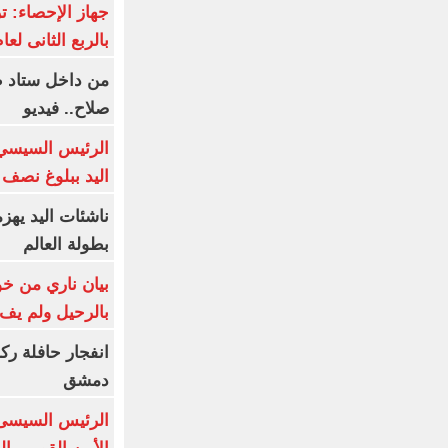
بالربع الثانى لعام 26
من داخل ستاد ط
صلاح.. فيديو
الرئيس السيسي 
اليد ببلوغ نصف 
ناشئات اليد يهز
بطولة العالم
بيان ناري من خو
بالرحيل ولم يف 
انفجار حافلة رك
دمشق
الرئيس السيسى: 