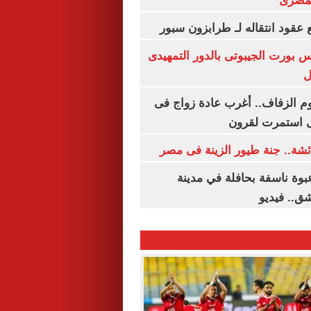
لمصرى
عقود انتقاله لـ طرابزون سبور
س بورت الجيبوتى بالدور التمهيدى
ل
م الزفاف.. أغرب عادة زواج فى
 استمرت لقرون
شة.. جنة طيور الزينة فى مصر
بوة ناسفة بحافلة في مدينة
ق.. فيديو