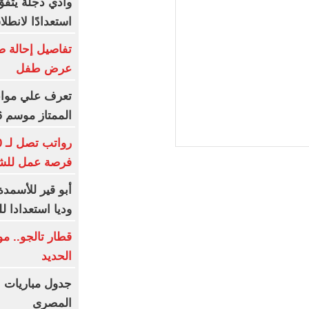
وادي دجلة يتفق
استعدادًا لانطل
تفاصيل إحالة ص
عرض طفل
تعرف علي مواعي
الممتاز موسم 2026-2027
فرصة عمل للش
أبو قير للأسمدة 
وديا استعدادا ل
قطار تالجو.. 
الحديد
جدول مباريات ا
المصرى