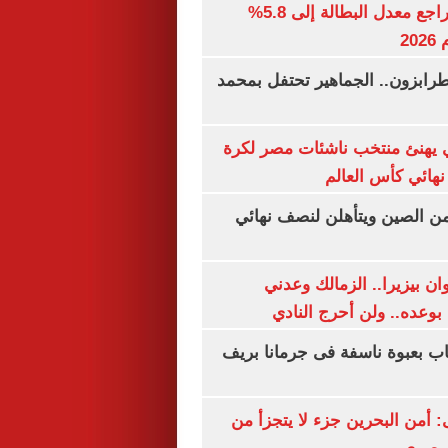
جهاز الإحصاء: تراجع معدل البطالة إلى 5.8%
20
رابزون.. الجماهير تحتفل بمحمد
يهنئ منتخب ناشئات مصر لكرة
نهائي كأس العالم
من الصين ويتأهلن لنصف نهائي
ان بيزيرا.. الزمالك وعدني
بوعده.. ولن أحرج النادي
اب بعبوة ناسفة فى جرمانا بريف
أمن البحرين جزء لا يتجزأ من