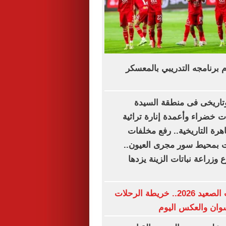
وم برنامجه التدريبي بالمعسكر
اريخى فى منطقة السيدة
 خضراء وأعمدة إنارة تراثية
اهرة التاريخية.. رفع مخلفات
بمحيط سور مجرى العيون..
وزراعة نباتات الزينة يزدها
مواعيد قطارات الصعيد 2026.. خريطة الرحلات
وان والعكس اليوم