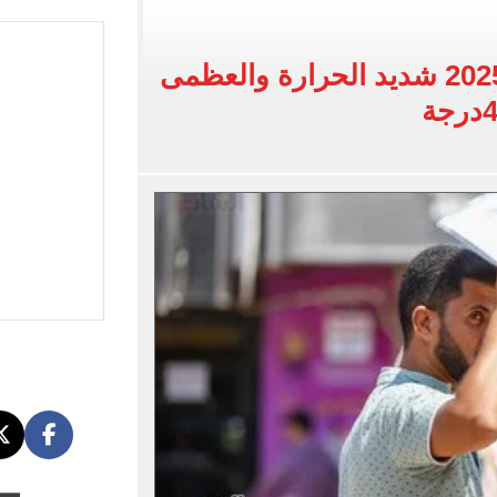
وين الصحف التركية وقميصه يشعل الأسواق في طرابزون
يضم هيثم حسن بعقد حتى 2030
طقس الإثنين 9 يونيو 2025 شديد الحرارة والعظمى
بنته ويرقص معها في أجواء مليئة بالفرحة.. فيديو وصور
 واقعة التحرش المزيفة بكفالة مالية