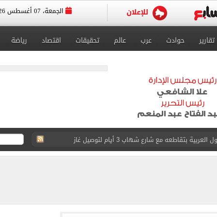
الجمعة، 07 أغسطس 2026
تقارير
حوادث
عرب
عالم
تحقيقات
اقتصاد
رياضة
ية بتقاطعه مع شارع شهاب 3 أيام لتوصيل غاز
عد تصدره قائمة بيلبورد عربية لـ68 أسبوعا
عى الغربى كليا من المنيب للعياط.. اعرف التحويلات
ون اليوم السابع فى حفل تقديمه باستاد طرابزون.. فيديو
سجل هذا الرقم
ذا صن وميرور حول علاج سيدة بريطانية في شرم الشيخ