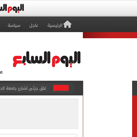
الرئيسية
عاجل
سياسة
غلق جزئى لشارع جامعة الدول العرب
عمرو دياب يدخل موسوعة جينيس ب
إغلاق طريق مصر أسوان الزرا
محمد صلاح يظهر على تليفزي
أسعار الذهب في مصر تتراجع.. وعيار 21 ي
الاستعلامات تفند ادعاءات 