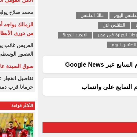
الأمن القومى ا
محمد صلاح يوقع 
لطقس اليوم
حالة الطقس
الطقس الان
الزمالك يواجه أ
من دورى الأبطا
جات الحرارة في مصر
الارصاد الجوية
 الطقس اليوم
العريس غائب يو
العصور الوسطى
ع عبر Google News
سوق السيدة عائ
تفاصيل انفجار ع
م السابع على واتساب
جرمانا قرب دمش
الأكثر قراءة