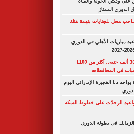
 على وديتي الجونة والقناة
اق الدوري الممتاز
احب محل للجنايات بتهمة هتك
د مباريات الأهلي في الدوري
رواتب تصل لـ 30 ألف جنيه.. أكثر من 1100
باب فى المحافظات
يواجه دبا الفجيرة الإماراتي اليوم
لدوري
مواعيد الرحلات على خطوط السكة
لزمالك فى بطولة الدورى