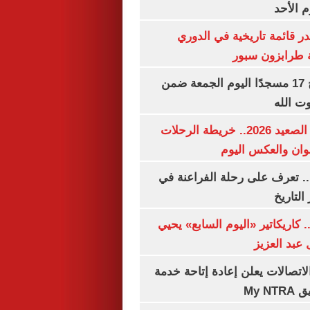
م الأحد
 قائمة تاريخية في الدوري
ة طرابزون سبور
«الأوقاف» تفتتح 17 مسجدًا اليوم الجمعة ضمن
وت الله
مواعيد قطارات الصعيد 2026.. خريطة الرحلات
وان والعكس اليوم
. تعرف على رحلة الفراعنة في
التاريخ
. كاريكاتير «اليوم السابع» يحيي
عبد العزيز
لاتصالات يعلن إعادة إتاحة خدمة
My N