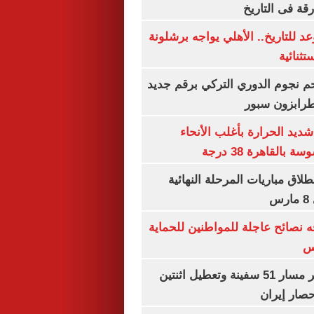
رقة فى التاريخ
 للتاريخ.. الأهلي يواجه برشلونة
تثنائية
م نجوم الدوري التركي برقم جديد
طرابزون سبور
ديد الحرارة بأغلب الأنحاء
القاهرة 38 درجة
نطلاق مباريات المرحلة النهائية
س
ه نصائح عاجلة للمواطنين للحماية
س
"سنتكوم" : تغيير مسار 51 سفينة وتعطيل اثنتين
صار إيران