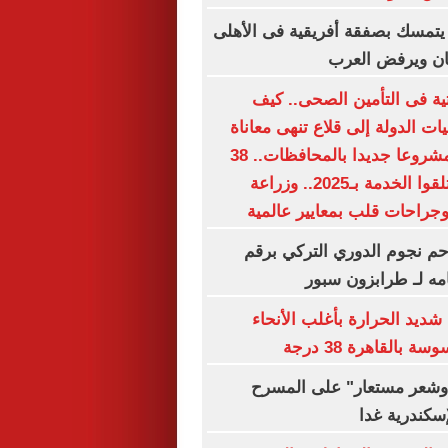
يتمسك بصفقة أفريقية فى الأهلى
ان ويرفض العرب
حتية فى التأمين الصحى.. كيف
 الدولة إلى قلاع تنهى معاناة
الملايين؟.. 15 مشروعا جديدا بالمحافظات.. 38
مليون مواطن تلقوا الخدمة بـ2025.. وزراعة
جراحات قلب بمعايير عالمية
م نجوم الدوري التركي برقم
مه لـ طرابزون سبور
شديد الحرارة بأغلب الأنحاء
بالقاهرة 38 درجة
شعر مستعار" على المسرح
إسكندرية غدا