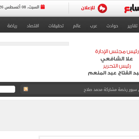
السبت، 08 أغسطس 2026
تقارير
حوادث
عرب
عالم
تحقيقات
اقتصاد
رياضة
القاضي المزيف: اشتريت بدلتين من سوق الجمعة واستأجرت بودي جارد عشان أتقن الشخصية
ة الأهلي على كأس خوان جامبر
على مستحقات محمد صلاح
ى نصف نهائى بطولة العالم
 رأسية وائل جمعة فى مران الأهلي تستحضر أمجاد الصخرة