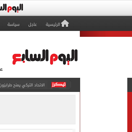
الرئيسية
عاجل
سياسة
برشلونة يطرح تذاكر مواجه
طرابزون سبور ينفي الحجز 
منتخب ناشئات كرة اليد يخسر أمام إسبانيا 27 - 26 ف
قفزة أعادت الزمن الجميل..