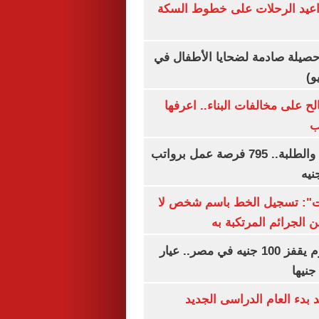
واعيد الرحلات على خطوط السكة
صيلة صادمة لضحايا الأطفال في
و)
الح على مخالفات البناء.. اعرفها
ب
لجميع المؤهلات والطلبة.. 795 فرصة عمل برواتب
ات": تسجيل الخط باسم شخص لا
 الجرائم المرتكبة به
سعر الذهب اليوم يقفز 100 جنيه في مصر.. عيار
بدء العام الدراسى الجديد