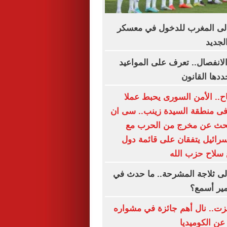
لى المغرب للدخول في معسكر
لجديد
الانفصال.. تعرف على المواعيد
ددها القانون
اح.. الأمن السورى يحبط عملا
 فى منطقة السيدة زينب.. سى ان
بحث عن مخرج من الحرب مع
إسرائيل يتفقان على قائمة دول
 سلاح حزب الله
لى ثلاجة المشرحة.. ما حدث في
مير أسمع؟
زت.. نال أهم جائزة في مشواره
عن الكوميديا