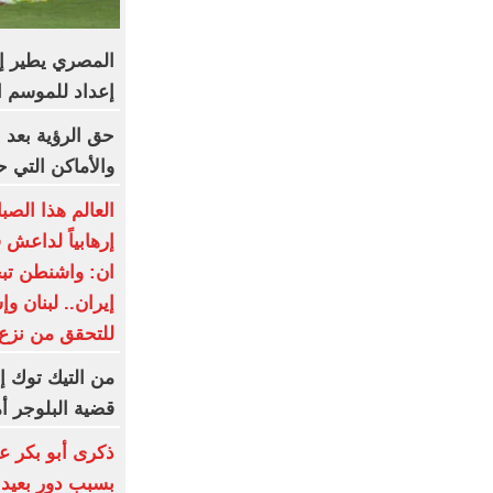
المصري يطير إ
إعداد للموسم ا
حق الرؤية بعد 
والأماكن التي ح
العالم هذا الصب
إرهابياً لداعش
ان: واشنطن ت
إيران.. لبنان و
للتحقق من نزع
من التيك توك إ
قضية البلوجر أ
ذكرى أبو بكر ع
بسبب دور بعيد 