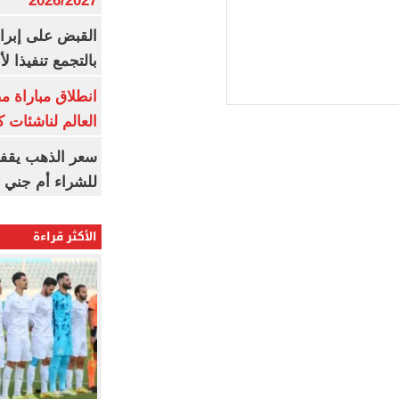
2026/2027
القبض على إبرا
بالتجمع تنفيذا ل
انطلاق مباراة م
العالم لناشئات ك
سعر الذهب يقفز
للشراء أم جني ا
الأكثر قراءة