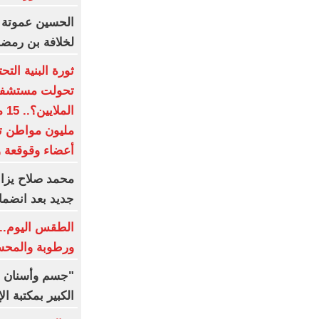
الحسين عموتة 
لخلافة بن رمض
ثورة البنية الت
تحولت مستشفيات
أعضاء وقوقعة و
محمد صلاح يزاح
جديد بعد انضما
الطقس اليوم.. 
ورطوبة والمحسوسة 
"جسم وأسنان و
الكبير بمكتبة ال