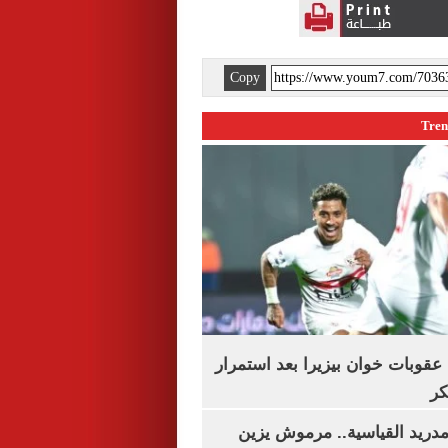
Copy
قوبات خوان بيزيرا بعد استمرار
كر
دريد القياسية.. مرموش يزين