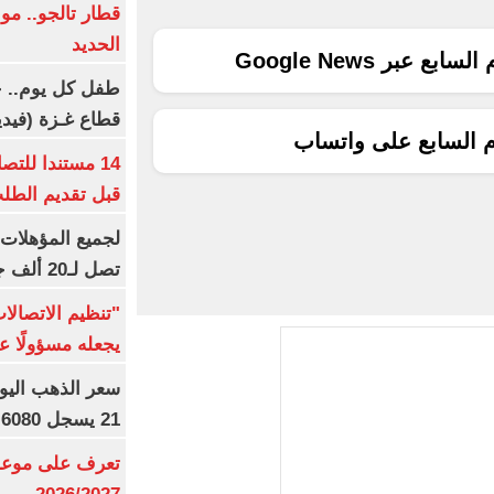
قطار تالجو.. م
الحديد
ع عبر Google News
طفل كل يوم.. ح
قطاع غـزة (فيدي
م السابع على واتساب
14 مستندا للتص
قبل تقديم الطل
تصل لـ20 ألف جنيه
"تنظيم الاتصال
يجعله مسؤولًا عن
21 يسجل 6080 جنيها
تعرف على موعد 