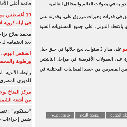
قائمة أغلى الأفا
لدولية في بطولات العالم والمحافل العالمية.
19 أغسطس موعد
 يثق في قدرات وخبرات مرزوق علي، وقدرته على
فى ليلة كروية اس
الاتحاد الدولي، على جميع المستويات الفنية
محمد صلاح يزاح
بعد انضمامه لـ 
دو
على مدار 3 سنوات، نجح خلالها في خلق جيل
الطقس اليوم.. ش
 على البطولات الأفريقية في مراحل الناشئين
ورطوبة والمحسوسة ب
عبين المصريين من حصد الميداليات المختلفة في
رابطة الأندية: ا
للدوري المصري 8 مار
مركز المناخ يوج
من أشعة الشم
اد الجودو
الجودو اليوم
مرزوق على
ضمن إجراءات ح