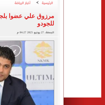
تسجيل الرغبات مجانا.. معام
الرئيسية
أخبار الرياضة
"تنظيم الاتصالات": تسجيل ا
مرزوق علي عضوا بلجنة
مشاهد ساحرة على شاطئ رأس
للجودو
الكشف عن قصر محمد صلاح ا
الاتحاد التركي يمنح طرابز
الجمعة، 27 يونيو 2025 04:27 م