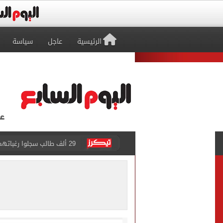
الرئيسية
عاجل
سياسة
29 ألف طالب سجلوا رغباتهم fتنسيق المرحلة الأولى للقبول بالجامعات حتى الآن
حفلات U Arena تنطلق مع الهضبة عمرو دياب ضمن «يلا ساحل 2026» بالعلمين الجديدة
الآلاف يودعون عروس الشرقية
هل التربح من السوشيال ميدي
«يلا ساحل 2026» يقدم نموذجا جديدا للتسويق السياحى عبر المحتوى التفاعلى
الرئيس السيسى يستقبل ملك 