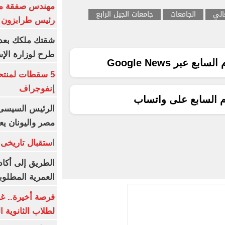
مهندس صفقة مح
عالي
الجامعات
جامعات الجيل الرابع
رئيس طرابزون 
طرح لوزارة الإس
ع عبر Google News
5 سقطات لمنتح
إنفوجراف
م السابع على واتساب
الرئيس السيسى:
مصر واليونان يع
استقبال تاريخى 
الطريق إلى أكاد
العمرية المطلوبة
فرصة أخيرة.. غد
لطلاب الثانوية العام