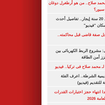
مد صلاح.. من هو أرطغرل دوغان
سبور؟
شقتك ملكك بعد 20 سنة إيجار.. تفاصيل أحدث
كان "فيديو"
ل صفة قاضى قبل محاكمته..
 مشروع الربط الكهربائى بين
زز أمن الطاقة
لـ محمد صلاح فى تركيا.. فيديو
يمية الشرطة.. اعرف الفئة
 للتقديم (فيديو)
ا انتهاء حجز اختبارات القدرات
ة 2026