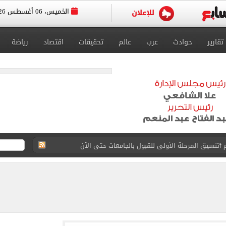
الخميس، 06 أغسطس 2026
تقارير
حوادث
عرب
عالم
تحقيقات
اقتصاد
رياضة
 إلى مثواها الأخير بعد وفاتها ليلة زفافها.. صور
ا حلال أم حرام؟.. أمين الفتوى يجيب «فيديو»
البحرين بمطار العلمين الدولى.. صور