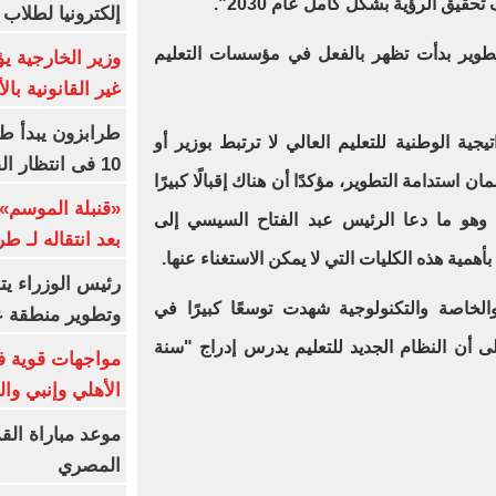
تحقيق الرؤية بشكل كامل عام 2030".
إلكترونيا لطلاب 
لتطوير بدأت تظهر بالفعل في مؤسسات التعليم
وزير الخارجية 
غير القانونية با
طرابزون يبدأ ط
يجية الوطنية للتعليم العالي لا ترتبط بوزير أو
10 فى انتظار الفرعون (فيديو)
 استدامة التطوير، مؤكدًا أن هناك إقبالًا كبيرًا
«قنبلة الموسم»
 وهو ما دعا الرئيس عبد الفتاح السيسي إلى
بعد انتقاله لـ ط
همية هذه الكليات التي لا يمكن الاستغناء عنها.
رئيس الوزراء ي
والخاصة والتكنولوجية شهدت توسعًا كبيرًا في
وتطوير منطقة ع
لى أن النظام الجديد للتعليم يدرس إدراج "سنة
مواجهات قوية فى
الأهلي وإنبي وال
موعد مباراة الق
المصري