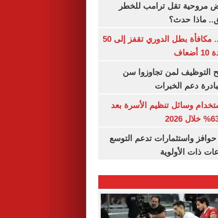
 مروحية تقل ترامب للخطر
.. ماذا حدث؟
قبل قرعة اليوم.. مكافأة بطل الدوري تقفز إلى 50
عاف
تح التوظيف لمن تجاوزوا سن
تخدام وسائل تنظيم الأسرة بعد
حوافز واستثمارات تدعم التوسع
ات ذات الأولوية