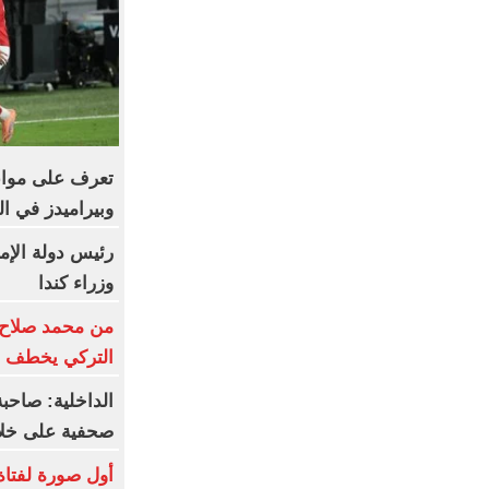
تعرف على مواعي
وبيراميدز في ال
رئيس دولة الإم
وزراء كندا
من محمد صلاح 
التركي يخطف ن
الداخلية: صاحبة
صحفية على خلا
أول صورة لفتاة