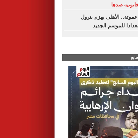
انونية ضدها
عموتة.. الأهلى يهزم بترول
سابع