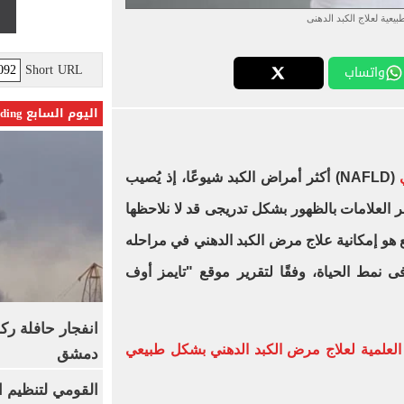
عية لعلاج الكبد الدهنى
Short URL
واتساب
اليوم السابع Trending
(NAFLD) أكثر أمراض الكبد شيوعًا، إذ يُصيب
 العلامات بالظهور بشكل تدريجى قد لا نلاحظها
ع هو إمكانية علاج مرض الكبد الدهني في مراحله
 نمط الحياة، وفقًا لتقرير موقع "تايمز أوف
انفجار حافلة رك
ى الأدلة العلمية لعلاج مرض الكبد الدهني بشكل طبيعي
دمشق
القومي لتنظيم ا