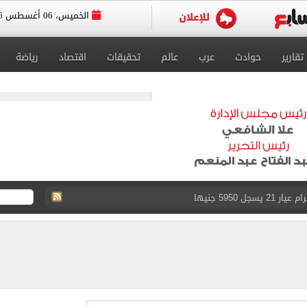
الخميس، 06 أغسطس 2026
تقارير
حوادث
عرب
عالم
تحقيقات
اقتصاد
رياضة
ل 5950 جنيها
ويج بعدم اكتفاء المرأة برجل واحد.. فيديو
لعب بابارا بارك قبل حفل تقديم محمد صلاح.. فيديو
 لتنسيق القبول بالثانوى العام إلى 232 درجة
 ناشئات مصر لكرة اليد ببلوغ نصف نهائي كأس العالم