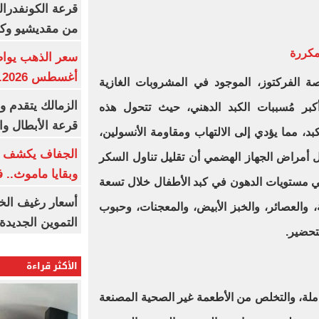
قرعة الكونفدرال
من مقديشيو وكيت
مكررة
أغسطس 2026.. بكم سعر عيار 21؟
ة الفركتوز، الموجود في المشروبات الغازية
الزمالك يتقدم و
أكبر مُسببات الكبد الدهني، حيث تتحول هذه
قرعة الأبطال وال
، مما يؤدي إلى الالتهاب ومقاومة الأنسولين،
الجفاف يكشف أس
أمراض الجهاز الهضمي أن تقليل تناول السكر
وبقايا ماموث.. 
في مستويات الدهون في كبد الأطفال خلال تسعة
أسعار رغيف الخب
، والعصائر، والخبز الأبيض، والمعجنات، وحبوب
التموين الجديدة
لتحضير.
الأكثر قراءة
املة، والتخلص من الأطعمة غير الصحية المصنعة