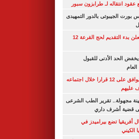
عقود انتقاله لـ طرابزون سبور
س بورت الجيبوتى بالدور التمهيدى
ل
وزارة الداخلية تعلن بدء التقديم لحج القرعة 12
يخفض الحد الأدنى للقبول
العام
مجلس الوزراء يوافق على 12 قرارا خلال اجتماعه
ف عليهم
ينة مجهولة.. تقرير الطب الشرعى
ى قضية أشرف داري
 أفريقيا تضع بيراميدز في
 الكيني