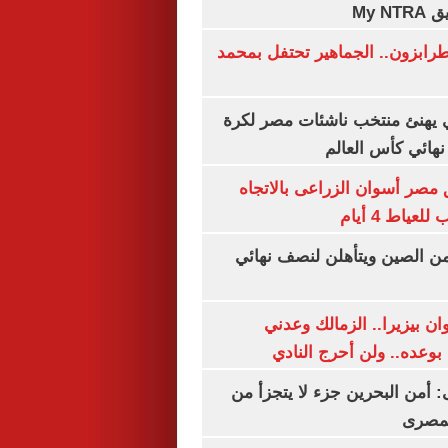
My N
رابزون.. الجماهير تحتفل بمحمد
يهنئ منتخب ناشئات مصر لكرة
نهائي كأس العالم
مصر أسوان الزراعى بالاتجاه
عياط 4 أيام
من الصين ويتأهلن لنصف نهائي
ان بيزيرا.. الزمالك وعدني
بوعده.. ولن أحرج النادي
أمن البحرين جزء لا يتجزأ من
لمصرى