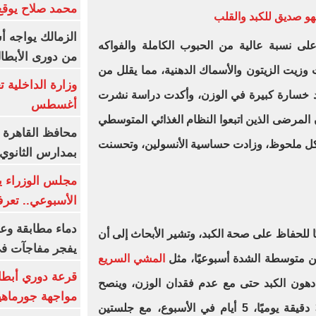
محمد صلاح يوقع 
هو صديق للكبد والقلب
الزمالك يواجه أ
ى نسبة عالية من الحبوب الكاملة والفواكه
من دورى الأبطا
وزيت الزيتون والأسماك الدهنية، مما يقلل من
د خسارة كبيرة في الوزن، وأكدت دراسة نشرت
أغسطس
جلة أمراض الكبد عام 2013 أن المرضى الذين اتبعوا النظام الغذائي المتوسطي
محافظ القاهرة 
كل ملحوظ، وزادت حساسية الأنسولين، وتحسنت
بمدارس الثانوي 
الأسبوعي.. تعر
دماء مطابقة وع
يًا للحفاظ على صحة الكبد، وتشير الأبحاث إلى أن
يفجر مفاجآت ف
المشي السريع
قرعة دوري أبطال
 دهون الكبد حتى مع عدم فقدان الوزن، وينصح
مواجهة جورماهيا
بممارسة التمارين الهوائية لمدة 30 دقيقة يوميًا، 5 أيام في الأسبوع، مع جلستين