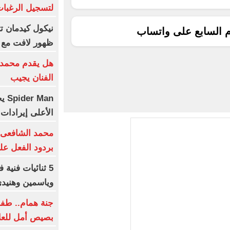
لتسجيل الرغبا
نيكول كيدمان تث
م السابع على واتساب
ظهور لافت مع 
هل يقدم محمد ع
الفنان يجيب
Man
الأعلى إيرادات فى
محمد الشافعى: 
بردود الفعل عل
وياسمين وهنيد
جنة همام.. طفو
بصيص أمل للعل