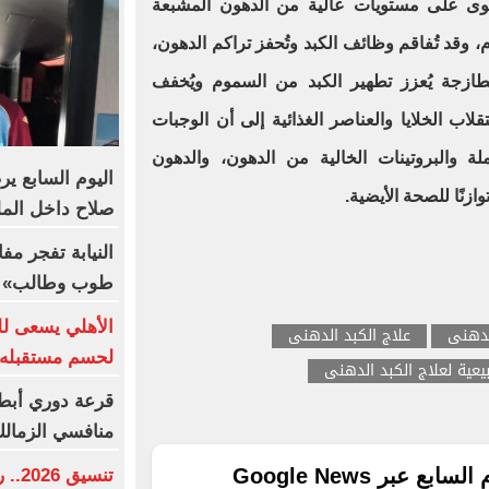
حتوى على مستويات عالية من الدهون المشبعة
 وقد تُفاقم وظائف الكبد وتُحفز تراكم الدهون،
لطازجة يُعزز تطهير الكبد من السموم ويُخفف
تقلاب الخلايا والعناصر الغذائية إلى أن الوجبات
لة والبروتينات الخالية من الدهون، والدهون
اليوم السابع ي
زنًا للصحة الأيضية.
صلاح داخل المل
النيابة تفجر م
طوب وطالب» م
الأهلي يسعى لل
لدهنى
علاج الكبد الدهنى
لحسم مستقبله
عية لعلاج الكبد الدهنى
قرعة دوري أبطال
منافسي الزمالك
ع عبر Google News
تنسي