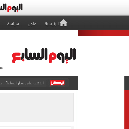
الرئيسية
عاجل
سياسة
الذهب على مدار الساعة.. جرام عيار 21 يسج
الداخلية تضبط المتهمة بالتر
توافد جماهير طرابزون على م
غلق كلى بشارع 26 يوليو بالاتجاه القادم من كوبرى 15 مايو لميدان لبنان
محافظ الأقصر يخفض الحد الأدنى
الرئيس السيسي يهنئ منتخب