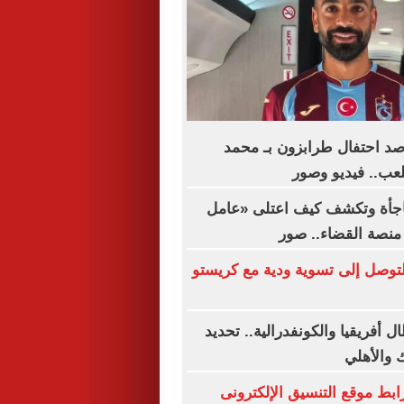
رصد احتفال طرابزون بـ محمد
عب.. فيديو وصور
فاجأة وتكشف كيف اعتلى «عامل
نصة القضاء.. صور
توصل إلى تسوية ودية مع كريستو
 أفريقيا والكونفدرالية.. تحديد
 والأهلي
ق 2026.. رابط موقع التنسيق الإلكترونى