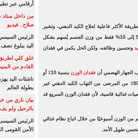
أرقامي عبر تطبيق TRA
من داخل ستاد ط
صلاح.. فيديو
طريقة الأكثر فاعلية لعلاج الكبد الدهني، وتشير
الرئيس السيسي 
الدراسات السريرية إلى أن فقدان 5 إلى 10% فقط من وزن الجسم يُسهم بشكل
اليد ببلوغ نصف 
د
وتحسين وظائفه، ولكن الحل يكمن في فقدان
غلق كلي لطريق 
القادم من المنيب لل
الجهاز الهضمي أن
فقدان الوزن
بنسبة 10٪ أو
ناشئات اليد يهز
أكثر أدى إلى شفاء ما يقرب من 90٪ من المرضى من التهاب الكبد الدهني غير
بطولة العالم
حميات غذائية قاسية، لأن فقدان الوزن السريع قد
بيان ناري من خو
بالرحيل ولم يف 
 حاول خسارة 0.5 إلى 1 كجم من الوزن أسبوعيًا من خلال اتباع نظام غذائي
الرئيس السيسى: 
الأمن القومى ا
تحسن طويل الأمد.