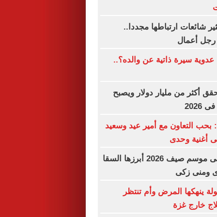
ت
ير شائعات ارتباطها مجددا..
رجل أعمال
دوية سيرة ذاتية عن والده؟..
Spider  يحقق أكثر من مليار دولار ويصبح
 2026
بحب التعاون مع أمير عيد وسعيد
ى أغنية وحدى
5 ثنائيات فنية فى موسم صيف 2026 أبرزها السقا
ى ومنى زكى
لة ينهكها المرض وأم تنتظر
اج خارج غزة