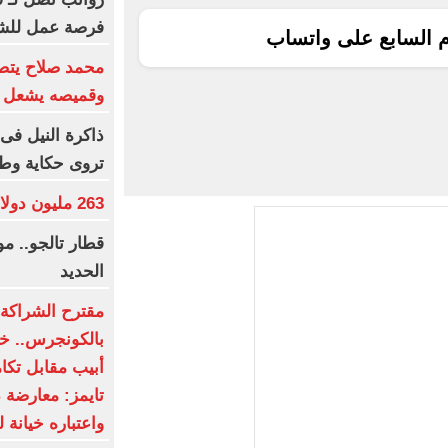
فرصة عمل للش
م السابع على واتساب
محمد صلاح يتصد
وقميصه يشعل ا
ذاكرة النيل فى 
تروى حكاية وط
263 مليون دولار عالميا لفيلم Moana
قطار تالجو.. 
الحديد
مقترح الشراكة ا
بالكونجرس.. خط
أبيب مقابل تكا
تايمز: معارضة 
واعتباره خيانة ل