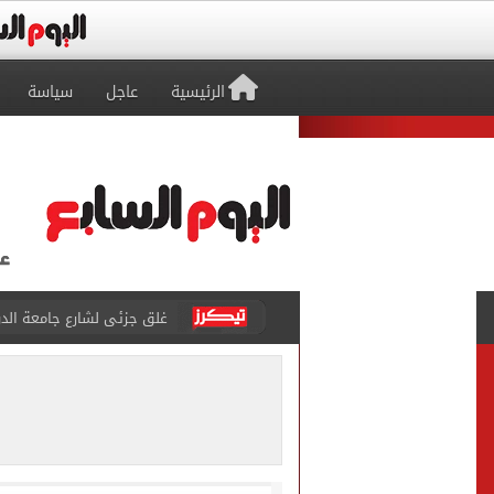
الرئيسية
عاجل
سياسة
غلق جزئى لشارع جامعة الدول العرب
عمرو دياب يدخل موسوعة جينيس ب
إغلاق طريق مصر أسوان الزرا
محمد صلاح يظهر على تليفزي
أسعار الذهب في مصر تتراجع.. وعيار 21 ي