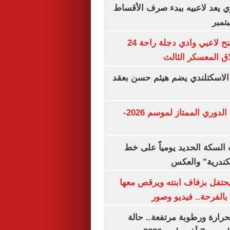
ري يعد لاعبيه ببدء صرف الأقساط
تمبر
محمد الشيخ يمنح لاعبي وادي دجلة راحة 24
ق المعسكر الثالث
 الاسكتلندي يضم هيثم حسن بعقد
مواعيد مباريات الدوري الممتاز لموسم 2026-
السكة الحديد يومياً على خط
سكندرية" والعكس
تفل بزفاف ابنته ويرقص معها
بالفرحة.. فيديو وصور
حرارة ورطوبة مرتفعة.. حالة