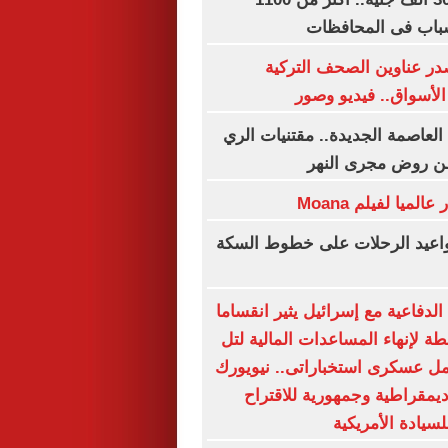
باب فى المحافظات
ر عناوين الصحف التركية
لأسواق.. فيديو وصور
العاصمة الجديدة.. مقتنيات الري
ن روض مجرى النهر
مواعيد الرحلات على خطوط السكة
لدفاعية مع إسرائيل يثير انقساما
ة لإنهاء المساعدات المالية لتل
مل عسكرى استخباراتى.. نيويورك
ديمقراطية وجمهورية للاقتراح
لسيادة الأمريكية