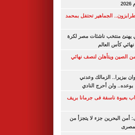
20
رابزون.. الجماهير تحتفل بمحمد
يهنئ منتخب ناشئات مصر لكرة
نهائي كأس العالم
من الصين ويتأهلن لنصف نهائي
ان بيزيرا.. الزمالك وعدني
بوعده.. ولن أحرج النادي
اب بعبوة ناسفة فى جرمانا بريف
أمن البحرين جزء لا يتجزأ من
لمصرى