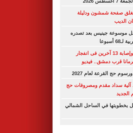
غسطس 2026
غلق صفحة شمشون ودليلة
ن الديب
ل موسوعة جينيس بعد تصدره
6 أسبوعا
مقتل شخصين وإصابة 13 آخرين فى انفجار
رمانا قرب دمشق.. فيديو
رسوم حج القرعة لعام 2027
آلية سداد مقدم ومصروفات حج
 الجديد
ل بخطوبتها في الساحل الشمالي