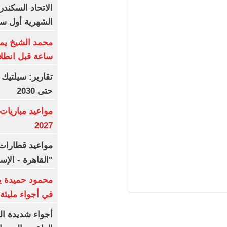
الاتحاد السكند
الشهرية أول سب
ساعة قبل انطلا
تقارير: سيلتيك
حتى 2030
2027
مواعيد قطارات 
"القاهرة - الإ
محمود حميدة يح
في أجواء مليئة 
أجواء شديدة ال