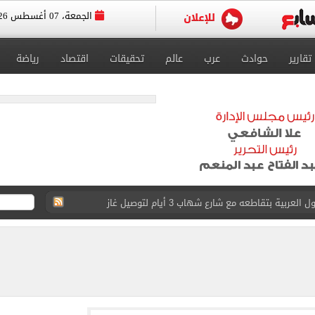
الجمعة، 07 أغسطس 2026
تقارير
حوادث
عرب
عالم
تحقيقات
اقتصاد
رياضة
ية بتقاطعه مع شارع شهاب 3 أيام لتوصيل غاز
عد تصدره قائمة بيلبورد عربية لـ68 أسبوعا
عى الغربى كليا من المنيب للعياط.. اعرف التحويلات
ون اليوم السابع فى حفل تقديمه باستاد طرابزون.. فيديو
سجل هذا الرقم