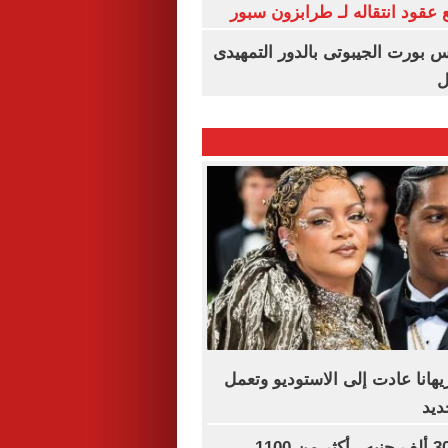
عقود انتقاله لـ طرابزون سبور
س بورت الجيبوتى بالدور التمهيدى
ل
هانا عادت إلى الاستوديو وتعمل
ديد
رواتب تصل لـ 30 ألف جنيه.. أكثر من 1100