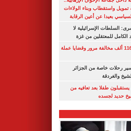
 داخل جماعة الإخوان الإرهابية..
تمويل واستقطاب وبناء الولاءات
لسياسي بعيدا عن أعين الرقابة
رى: السلطات الإسرائيلية لا
الكامل للمعتقلين من غزة
الداخلية تضبط 116 ألف مخالفة مرور وقضايا عملة
ير رحلات خاصة من الجزائر
لشيخ والغردقة
يستقبلون طفلا بعد تعافيه من
يخ حديد لجسده