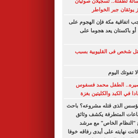
لة لطفلة.. تسجيلان صوتيان
ز يوثقان جبر الخواطر
ب اتفاقية مكة فإن الهجوم على
 أو باكستان يعد هجوما على
تل شخص فى القليوبية بسبب
مصيره.. الطفل محمد فسفوس
ا في الكبد والكليتين بغزة
المؤسس الذى قتله مشروعه؟ باحث
عات المتطرفة يكشف وثائق
"النظام الخاص" مع مرشد
انت نهايته على أيدى رفاقه خوفا