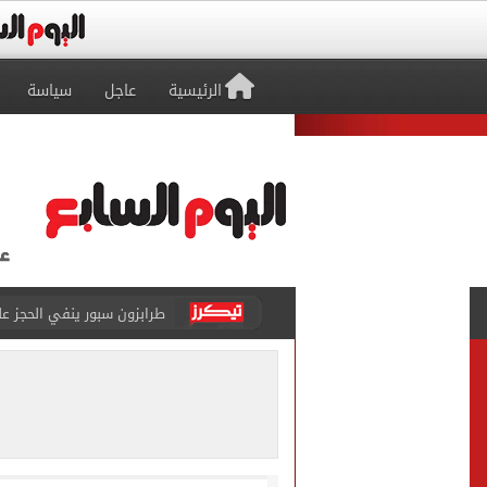
الرئيسية
عاجل
سياسة
طرابزون سبور ينفي الحجز 
منتخب ناشئات كرة اليد يخسر أمام إسبانيا 27 - 26 ف
قفزة أعادت الزمن الجميل..
الأهلي ينهي مرانه الأول ف
انطلاق مباراة مصر وإسبانيا