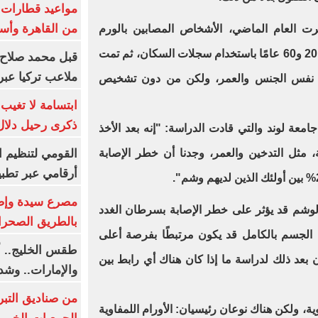
من القاهرة وأس
رت العام الماضي، الأشخاص المصابين بالورم
الليمفاوي الذين تتراوح أعمارهم بين 20 و60 عامًا باستخدام سجلات السكان، ثم تمت
قبل محمد صلاح.
ملاعب تركيا عبر 
 نفس الجنس والعمر، ولكن من دون تشخيص
ابتسامة لا تغيب.
ذكرى رحيل دلال 
معة لوند والتي قادت الدراسة: "إنه بعد الأخذ
القومي لتنظيم ا
 مثل التدخين والعمر، وجدنا أن خطر الإصابة
أرقامي عبر تطبيق TRA
لوشم قد يؤثر على خطر الإصابة بسرطان الغدد
بالطريق الصحرا
ى الجسم بالكامل قد يكون مرتبطًا بفرصة أعلى
طقس الخليج.. أ
بعد ذلك لدراسة ما إذا كان هناك أي رابط بين
والإمارات.. وشد
من صناديق التبر
ية، ولكن هناك نوعان رئيسيان: الأورام اللمفاوية