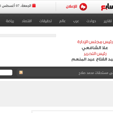
الجمعة، 07 أغسطس 2026
تقارير
حوادث
عرب
عالم
تحقيقات
اقتصاد
رياضة
على مستحقات محمد صلاح
ى نصف نهائى بطولة العالم
 رأسية وائل جمعة فى مران الأهلي تستحضر أمجاد الصخرة
ى معسكر إسبانيا.. جلسة عموتة وفقرة بدنية.. صور
 فى نصف نهائي بطولة العالم لناشئات كرة اليد