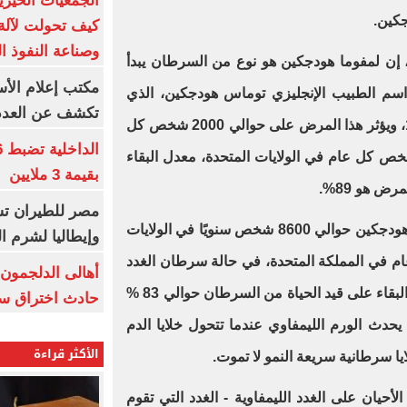
الجمعيات الخيرية
جكين.
كيف تحولت لآلة 
وصناعة النفوذ ا
 إن لمفوما هودجكين هو نوع من السرطان يبدأ
مكتب إعلام الأس
 اسم الطبيب الإنجليزي توماس هودجكين، الذي
تكشف عن العدد 
اكتشف المرض لأول مرة عام 1832، ويؤثر هذا المرض على حوالي 2000 شخص كل
في المملكة المتحدة، و8500 شخص كل عام في الولايات المتحدة، معدل البقاء
بقيمة 3 ملايين
مصر للطيران تس
يصيب سرطان الغدد الليمفاوية غير هودجكين حوالي 8600 شخص سنويًا في الولايات
وإيطاليا لشرم ا
جديد كل عام في المملكة المتحدة، في حالة سرطان الغدد
أهالى الدلجمون 
الليمفاوية غير هودجكين، يبلغ معدل البقاء على قيد الحياة من السرطان حوالي 83 %
حادث اختراق س
حدث الورم الليمفاوي عندما تتحول خلايا الدم
الأكثر قراءة
يا سرطانية سريعة النمو لا تموت.
لأحيان على الغدد الليمفاوية - الغدد التي تقوم