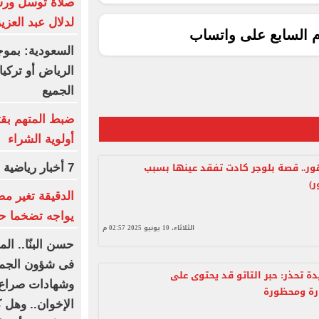
صلاة توسل ورسا
لدلال عبد العزي
م السابع على واتساب
السعودية: بموج
الرياض أو تركيا
الجميع
ضبط المتهم بق
أولوية الشراء
ر.. قصة بلوجر كادت تفقد عينها بسبب
7 أخبار رياضية لا تفوتك اليوم
)
الدقيقة تغير 
يواجه تضخما حاد
الثلاثاء، 10 يونيو 2025 02:57 م
حسن البنّا.. 
فى شؤون الجما
ة تحذر: حبر التاتو قد يحتوى على
وشهادات صراع 
رة ومحظورة
الإخوان.. وهل ك