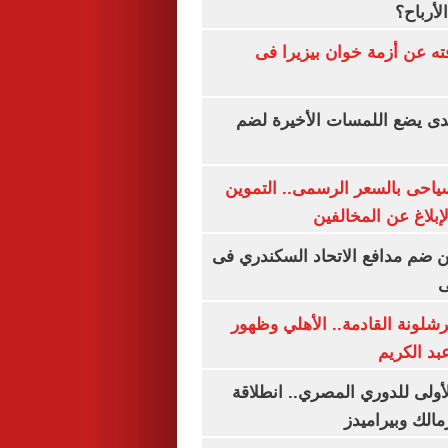
لأرباح؟
ته عن أزمة خوان بيزيرا فى
ندى يضع اللمسات الأخيرة لضم
سياحى بالسعر الرسمى.. التموين
بلاغ عن المخالفين
 ضم مدافع الاتحاد السكندري فى
ى
شلونة القادمة.. الأهلي وظهور
بد الكريم
لأولى للدوري المصري.. انطلاقة
مالك وبيراميدز