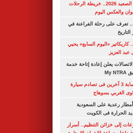
مواعيد قطارات الصعيد 2026.. خريطة الرحلات
وان والعكس اليوم
. تعرف على رحلة الفراعنة في
التاريخ
. كاريكاتير «اليوم السابع» يحيي
عبد العزيز
لاتصالات يعلن إعادة إتاحة خدمة
My N
مصرع سيدة وإصابة 3 آخرين فى تصادم سيارة
وى الغربي بسوهاج
مطار رعدية على السعودية
يد الحرارة فى الكويت
عات إلى خزائن التنظيم.. أسرار