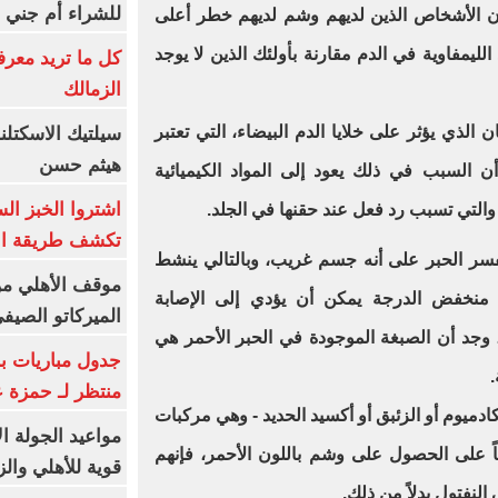
للشراء أم جني ا
ن الأشخاص الذين لديهم وشم لديهم خطر أعلى
غدد الليمفاوية في الدم مقارنة بأولئك الذين لا يوجد
كل ما تريد معرف
الزمالك
الذي يؤثر على خلايا الدم البيضاء، التي تعتبر
سيلتيك الاسكتل
هيثم حسن
ن السبب في ذلك يعود إلى المواد الكيميائية
اشتروا الخبز ال
التي تسبب رد فعل عند حقنها في الجلد.
تكشف طريقة الإ
سر الحبر على أنه جسم غريب، وبالتالي ينشط
موقف الأهلي من
ًا منخفض الدرجة يمكن أن يؤدي إلى الإصابة
الميركاتو الصيف
وجد أن الصبغة الموجودة في الحبر الأحمر هي
جدول مباريات بر
.
منتظر لـ حمزة ع
ادميوم أو الزئبق أو أكسيد الحديد - وهي مركبات
مواعيد الجولة ا
 على الحصول على وشم باللون الأحمر، فإنهم
قوية للأهلي والز
لنفتول بدلاً من ذلك.