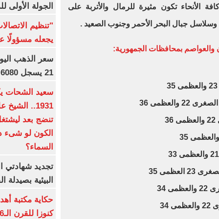
الجولة الأولى ل
فة الأنحاء تكون مثيرة للرمال والأتربة على
سلاسل جبال البحر الأحمر وجنوب الصعيد .
"تنظيم الاتصال
يجعله مسؤولًا عن
ن والعواصم بمحافظات الجمهورية:
21 يسجل 6080 جنيها
والعظمى 36
1931.. الشي
تنضج بعد ليشتغل 
الكون لو شىء دم
السماء؟
تجديد شهادتي الأ
لعظمى 35
البيئية بصيدلة ال
ى 34
حكاية مكتبة أهد
 34
كنوزا للقرن الـ16 ميلاديا