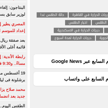
البنتاجون: إلغ
رجات الحرارة في القاهرة
حالة الطقس غدا
لوزير سابق بس
 الطقس
اخبار الطقس
المصري يطير إ
درجات الحرارة في الاسكندرية
إعداد للموسم ا
لجوية
درجات الحرارة لمدة أسبوع
بعد صفقة ريال 
قائمة أغلى الأف
ع عبر Google News
مساءً.. و9:30 فى رمضان
19 أغسطس موع
م السابع على واتساب
برشلونة فى ليلة
محمد صلاح يزاح
جديد بعد انضما
الطقس اليوم.. 