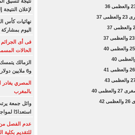
نتيجة تنسيق الم
لإعلان النتيجة إل
ى 37
نهائيات كأس الف
اليوم بمشاركة 290 لاعبًا
فى أى الجرائم 
الحالات المسمو
الزمالك يتمسك 
و6 ملايين دولار كاش شرط البيع
المصري يغادر 
عظمى 40
بالمغرب
42
وائل جمعة يرتب
استعدادًا لمواج
عدم الفصل من 
للتقديم بكلية 