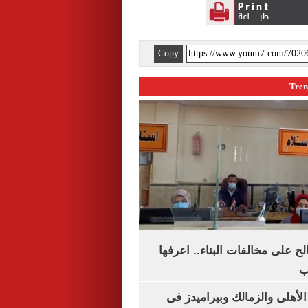
Copy
الح على مخالفات البناء.. اعرفها
ب
لأهلى والزمالك وبيراميدز فى