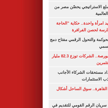
لع الاستراتيجي يحصّن مصر من
لعالمية
 يد امرأة واحدة.. حكاية "الحاجة
رسة لحصن الفرافرة
حوكمة والتحول الرقمي مفتاح دمج
رسمي
طوفان أرباح بالبورصة.. الشركات توزع 82.3 مليار
ثمرين
اد مستحقات الشركاء الأجانب
ب الاستثمارات
 القاهرة.. سوق الساحل أشكال
سريان الرقم القومي للتقديم في