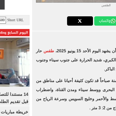
الطقس
Short URL
واتساب
اليوم السابع Trending
ليوم الأحد 15 يونيو 2025،
طقس
حار
ة الكبري، شديد الحرارة على جنوب سيناء وجنوب
الباكر.
منة صباحاً قد تكون كثيفة أحيانا على مناطق من
ه البحرى ووسط سيناء ومدن القناة، واضطراب
14 مستندا للتص
توسط والأحمر وخليج السويس وسرعة الرياح من
قبل تقديم الطل
خريطة مباريات ا