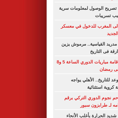
اء تصريح الوصول لمعلومات سرية
بب تسريبات
لى المغرب للدخول في معسكر
لجديد
مدريد القياسية.. مرموش يزين
ارقة فى التاريخ
رابطة الأندية: إقامة مباريات الدوري الساعة 5 و8
د للتاريخ.. الأهلي يواجه
 كروية استثنائية
م نجوم الدوري التركي برقم
مه لـ طرابزون سبور
شديد الحرارة بأغلب الأنحاء