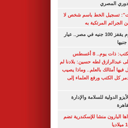
لدوري المصري
ات": تسجيل الخط باسم شخص لا
 الجرائم المرتكبة به
سعر الذهب اليوم يقفز 100 جنيه في مصر.. عيار
سعيد الشحات يكتب: ذات يوم.. 8 أغسطس
خ على عبدالرازق لطه حسين: بلادنا لم
فيها أمثالك بالعلم.. وماذا يصيب
ر كل الكتب ورفع العلماء إلى
يزو الدولية للسلامة والإدارة
قاهرة
اها البارون منشا للإسكندرية تضم