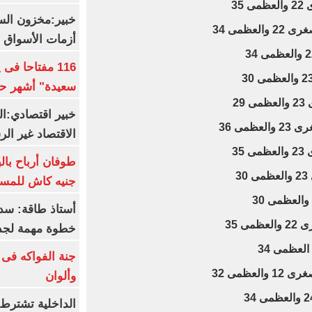
35
خبير:مخزون الس
عظمى 34
أزمات الأسواق ا
116 مفتاحا فى
سعيدة" أشهر حا
2
خبير اقتصادي:ال
مى 36
الاقتصاد غير ال
35
3
جنيه كاش للمست
أستاذ طاقة: سد
 35
خطوة مهمة لجذ
جنة الفواكه فى
عظمى 32
وألوان
الداخلية تشترط 