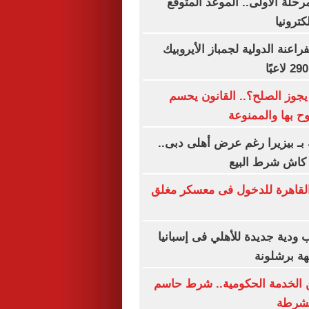
رحلة الأولى.. الموعد المتوقع
كترونيا
راعنة الدولية لجمباز الأيروبيك
يجوز الصلح؟.. القانون يحسم
ح بها والممنوعة
بـ بيزيرا رغم عرض أهلى دبى..
القاهرة للدخول فى معسكر مغلق
 ودية جديدة للأهلي فى إسبانيا
هة برشلونة
الخدمة الحكومية.. شرط حاسم
الشرطة