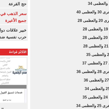
حج القرعة
مى 40
سعر الذهب في ا
جميع الأعيرة
ى 28
خبير علاقات دولي
حرب نفسية ضد 
الأكثر قراءة
3
مى 36
مى 34