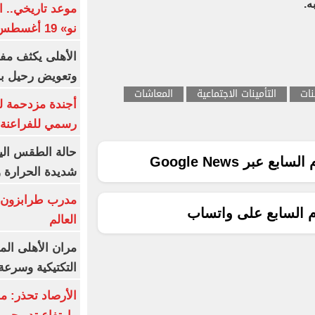
ه.
موعد تاريخي.. 
نو» 19 أغسطس
الأهلى يكثف مف
وتعويض رحيل ب
نات
التأمينات الاجتماعية
المعاشات
أجندة مزدحمة ل
رسمي للفراعنة 
ع عبر Google News
شديدة الحرارة و7 ظواهر جوي
مدرب طرابزون:
م السابع على واتساب
العالم
مران الأهلى الم
التكتيكية وسرعة
الأرصاد تحذر: م