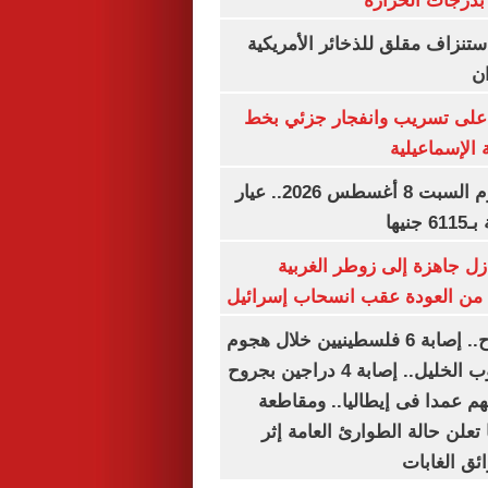
بدرجات الحرارة
استنزاف مقلق للذخائر الأمريكية
ن
على تسريب وانفجار جزئي بخط
 الإسماعيلية
سعر الذهب اليوم السبت 8 أغسطس 2026.. عيار
زل جاهزة إلى زوطر الغربية
ن من العودة عقب انسحاب إسرائيل
العالم هذا الصباح.. إصابة 6 فلسطينيين خلال هجوم
لمستوطنين جنوب الخليل.. إصابة 4 دراجين بجروح
م عمدا فى إيطاليا.. ومقاطعة
تعلن حالة الطوارئ العامة إثر
ئق الغابات