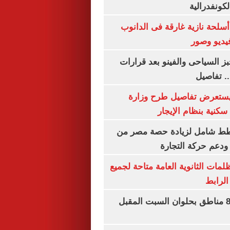
كونفدرالية
لحة نازية غارقة فى الدانوب
فيديو وصور
ز السياحى والفينو بعد قرارات
.. تفاصيل
يستعرض تفاصيل طرح وزارة
كنية بنظام الإيجار
خطط شامل لزيادة حصة مصر من
 ودعم حركة التجارة
ظلمات الثانوية العامة متاحة لجميع
الرابط
قطع المياه عن 8 مناطق بحلوان السبت المقبل