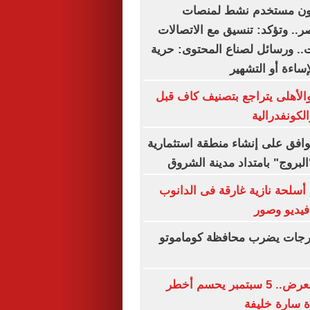
ا.. 54.3 مليون مستخدم نشط لمنصات
.. وتؤكد: تنسيق مع الاتصالات
.. ورسائل لصناع المحتوى: حرية
لإساءة أو التشهير
والأهلى يتراجع بتصنيف كاف قبل
لكونفدرالية
وافق على إنشاء منطقة استثمارية
بروج" بامتداد مدينة الشروق
سلحة نازية غارقة فى الدانوب
فيديو وصور
ال بقوة 4 درجات يضرب محافظة كوماموتو
الإعدام وهتك العرض.. 5 سبتمبر يحسم أخطر
 سارة خليفة