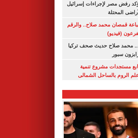
يؤكد رفض مصر لإجراءات إسرائيل
لأراضى المحتلة
باعة قمصان محمد صلاح.. والرقم
.. محمد صلاح حديث صحف تركيا
رابزون سبور
تابع مستجدات مشروع تنمية
لم الروم بالساحل الشمالى