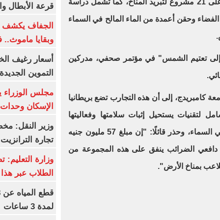
ستنفق 56.8 مليون جنيه إسترليني على 21 مشروع لتبريد المناخ، كما تشمل دراسة
قرعة الأبطال وال
فضاء وحقن أعمدة من الماء المالح في السماء
الجفاف يكشف أس
.
وبقايا ماموث.. 
ى إلى تعتيم الشمس" في مؤتمر صحفي، مدركين
أسعار رغيف الخب
التموين الجديدة
ائي.
مجلس الوزراء 
عة كامبريدج، إلى أن هذه التجارب تضع بريطانيا
الإسكان وحدات س
ل لتقنيات يستحيل إثبات سلامتها وفعاليتها
وزير النقل: م
وقابليتها للعكس حتى تطلق فعليًا في السماء، وحذر قائلًا: "إن مبلغ 57 مليون جنيه
تجارة الترانزيت
دافعي الضرائب ينفق على هذه المجموعة من
وزارة التعليم: ت
لاعب بمناخ الأرض".
الطلاب عبر هذا 
لمدة 3 ساعات