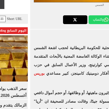
الشمس
Short URL
واتساب
اليوم السابع Trending
بحثية للحكومة البريطانية لحجب اشعة الشمس
شاء الوكالة الغامضة المعنية بالأبحاث المتقدمة
20 على يد كواسي كوارتينج، وزير الأعمال السابق في حزب
فكار دومينيك كامينجز، كبير مساعدي
بوريس
ثيرون ماهيتها، أو وظائفها، أو حجم أموال دافعي
أغسطس 2026.. بكم سعر عيار 21؟
ممولة جيدًا، وقالت مصادر للصحيفة ان "أريا"
الزمالك يتقدم و