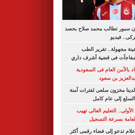
ن سبور تطالب محمد صلاح بحصد
ركى.. فيديو
ينة مجهولة.. تقرير الطب
مفاجآت فى قضية أشرف داري
 1206 أفراد بالأمن العام فى السعودية
بدالعزيز بن سعود
لدينا مخزون سلعى لفترات آمنة
سلع إلى عام كامل
لأولى.. التعليم العالى تهيب
العامة بسرعة التسجيل
إعلام تدعو إلى فضاء رقمى أكثر