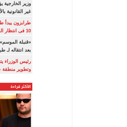
وزير الخارجية 
غير القانونية با
طرابزون يبدأ ط
10 فى انتظار الفرعون (فيديو)
«قنبلة الموسم»
بعد انتقاله لـ ط
رئيس الوزراء ي
وتطوير منطقة ع
الأكثر قراءة