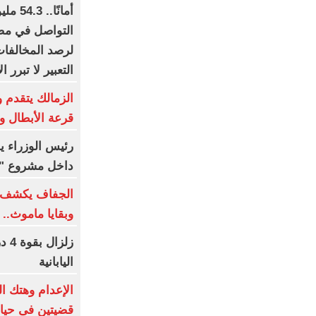
أمانً
التواصل في مصر
لرصد المخالفات
التعبير لا تبرر ا
الزمالك يتقدم 
قرعة الأبطال وا
رئيس الوزراء ي
داخل مشروع "ال
الجفاف يكشف أ
وبقايا ماموث.. 
زلز
اليابانية
قضيتين فى حياة