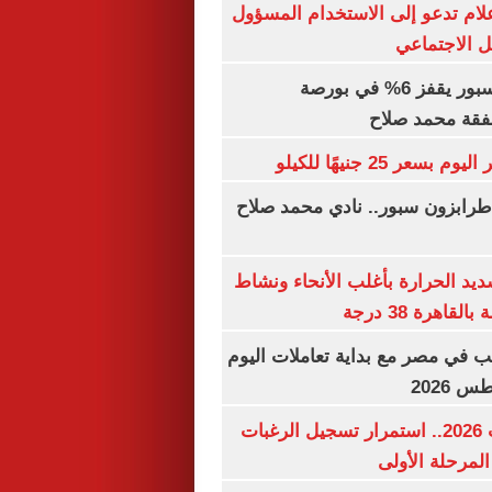
إعلام تدعو إلى الاستخدام المسؤول
 الاجتماعي
سهم طرابزون سبور يقفز 6% في بورصة
فقة محمد صلاح
عر 25 جنيهًا للكيلو
طرابزون سبور.. نادي محمد صلاح
يد الحرارة بأغلب الأنحاء ونشاط
اهرة 38 درجة
ب في مصر مع بداية تعاملات اليوم
تنسيق الجامعات 2026.. استمرار تسجيل الرغبات
المرحلة الأولى