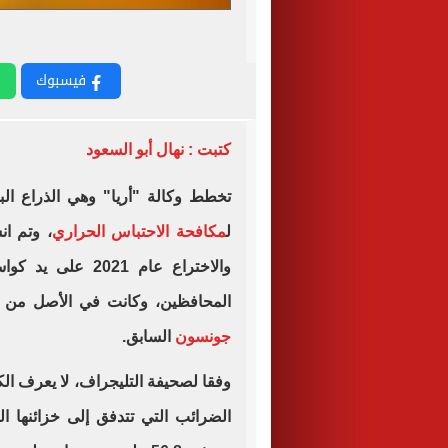
فيسبوك
كتبت : نهال أبو السعود
تخطط وكالة "أريا" وهي الذراع ال
ل
مكافحة الاحتباس الحراري
، وتم ان
والاختراع عام 21
المحافظين، وكانت في الأصل من أ
جونسون
السابق.
وفقا لصحيفة التليجراف، لا يعرف الك
الضرائب التي تتدفق إلى خزائنها ال