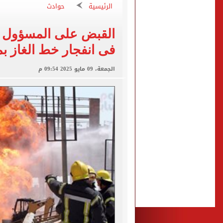
الرئيسية
حوادث
غلق جزئى لشارع جامعة الدول العرب
عمرو دياب يدخل موسوعة جينيس ب
القبض على المسؤول ال
إغلاق طريق مصر أسوان الزرا
فى انفجار خط الغاز بمدينة 6 
محمد صلاح يظهر على تليفزي
الجمعة، 09 مايو 2025 09:54 م