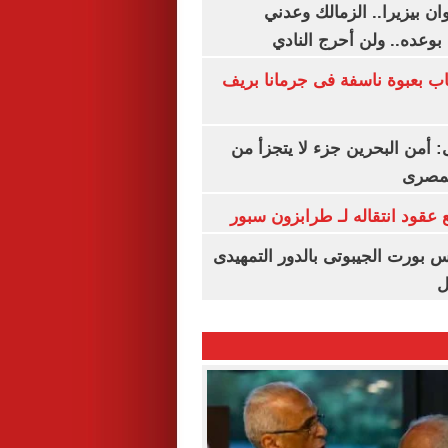
ان بيزيرا.. الزمالك وعدني
بوعده.. ولن أحرج النادي
اب بعبوة ناسفة فى جرمانا بريف
أمن البحرين جزء لا يتجزأ من
لمصرى
عقود انتقاله لـ طرابزون سبور
س بورت الجيبوتى بالدور التمهيدى
ل