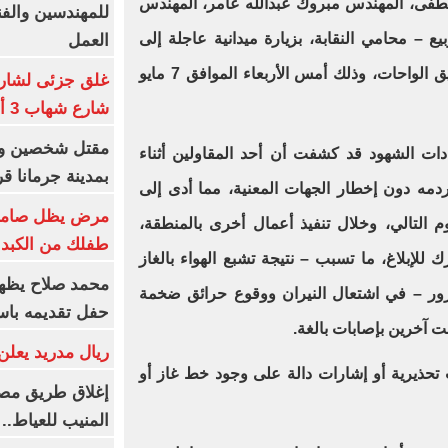
ى، المهندس مبروك عبدالله عامر، المهندس
للمهندسين والفن
 – محامي النقابة، بزيارة ميدانية عاجلة إلى
العمل
موقع حادث اشتعال خط الغاز بطريق الواحات، وذلك أمس الأربعاء الموافق 7 مايو
غلق جزئى لشارع 
شارع شهاب 3 أيام لتوصيل غاز
دات الشهود قد كشفت أن أحد المقاولين أثناء
بمدينة جرمانا ق
دمه دون إخطار الجهات المعنية، مما أدى إلى
مرض يظل صامتا 
 التالي، وخلال تنفيذ أعمال أخرى بالمنطقة،
طفلك من الكبد 
لإبلاغ، ما تسبب – نتيجة تشبع الهواء بالغاز
محمد صلاح يظهر
مرور – في اشتعال النيران ووقوع حرائق ضخمة
حفل تقديمه باست
ت آخرين بإصابات بالغة.
ريال مدريد يعلن 
 تحذيرية أو إشارات دالة على وجود خط غاز أو
إغلاق طريق مصر
المنيب للعياط..