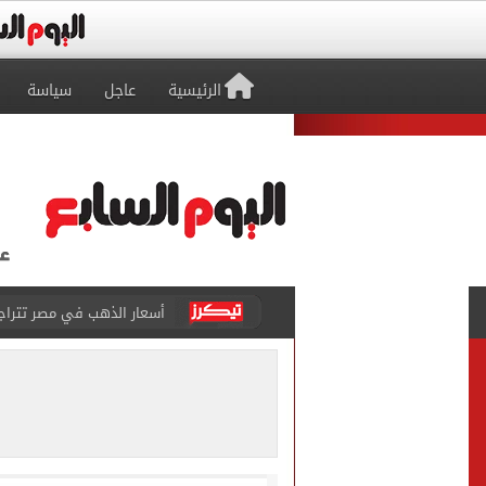
الرئيسية
عاجل
سياسة
أسعار الذهب في مصر تتراجع.. وعيار 21 ي
الاستعلامات تفند ادعاءات 
حكم تصوير الحوادث والمشا
محمد هنيدي فى رسالة مؤثرة
ما حكم رشّ المياه أمام المن
من داخل ستاد طرابزون.. الج