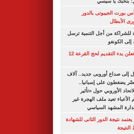
ن: بنحبك يا سيسي
أس بورت الجيبوتى بالدور
رى الأبطال
ة للشراكة من أجل التنمية ترسل
لى الكونغو
وزارة الداخلية تعلن بدء التقديم لحج القرعة 12
ل إلى صداع أوروبى جديد.. آلاف
صّر يضغطون على إسبانيا..
تحاد الأوروبي حول «تأثير
الأعباء تعيد ملف الهجرة غير
دارة المشهد السياسي
عتمد نتيجة الدور الثانى للشهادة
 النتيجة