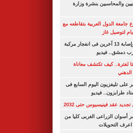
يين والمحاسبين بنشرة وزارة
جامعة الدول العربية بتقاطعه مع
مقتل شخصين وإصابة 13 آخرين فى انفجار مركبة
رب دمشق.. فيديو
لفترة.. كيف تكتشف معاناة
الدهني
 على تليفزيون اليوم السابع فى
اد طرابزون.. فيديو
تجديد عقد فينيسيوس حتى 2032
 أسوان الزراعى الغربى كليا من
 اعرف التحويلات