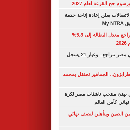
رسوم حج القرعة لعام 2027
لاتصالات يعلن إعادة إتاحة خدمة
My N
جهاز الإحصاء: تراجع معدل البطالة إلى 5.8%
20
أسعار الذهب في مصر تتراجع.. وعيار 21 يسجل
رابزون.. الجماهير تحتفل بمحمد
يهنئ منتخب ناشئات مصر لكرة
نهائي كأس العالم
من الصين ويتأهلن لنصف نهائي