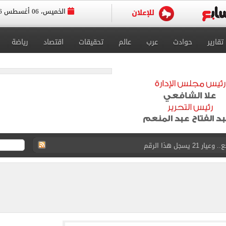
الخميس، 06 أغسطس 2026
تقارير
حوادث
عرب
عالم
تحقيقات
اقتصاد
رياضة
سجل هذا الرقم
ذا صن وميرور حول علاج سيدة بريطانية في شرم الشيخ
جرات ونشرها على مواقع التواصل
 بعد وفاة شقيقه: إمبارح فقدت أخ وكان حواليا ألف أخ
ازل؟.. أمين الفتوى يجيب (فيديو)
ماهير تحتفل بمحمد صلاح.. فيديو