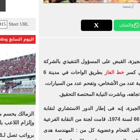
أرشيفية
Short URL
واتساب
اليوم السابع Trending
لجيزة، القبض على المسؤول التنفيذي بالشركة
في كسر
خط الغاز
بطريق الواحات في مدينة 6
بة عدد من الأشخاص، وتفحم عدد من السيارات،
ة تجاهه، وباشرت النيابة المختصة التحقيق.
لجيزة، إنه فى إطار الدور الاستشاري لنقابة
الزمالك يحسم مص
المهندسين وفقاً لقانون النقابة رقم 66 لسنة 1974، قامت لجنة من النقابة الفرعية
وإلزام اللاعب با
طفى الفحام وعضوية كل من : المهندسة هدى