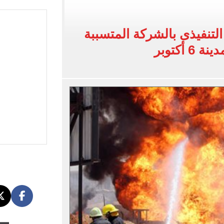
ية بتقاطعه مع شارع شهاب 3 أيام لتوصيل غاز
عد تصدره قائمة بيلبورد عربية لـ68 أسبوعا
تنفيذى بالشركة المتسببة
عى الغربى كليا من المنيب للعياط.. اعرف التحويلات
أكتوبر
ون اليوم السابع فى حفل تقديمه باستاد طرابزون.. فيديو