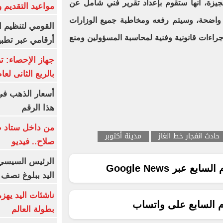
لجيزة، أنها ستقوم بإعداد تقرير فني شامل عن
مواعيد التقديم و
 واضحة، وسيتم رفعه ومخاطبة جميع الوزارات
القومي لتنظيم ا
إجراءات قانونية وفنية لمحاسبة المسؤولين ومنع
أرقامي عبر تطبيق TRA
بالربع الثانى لعام 26
هذا الرقم
من داخل ستاد ط
حادث انفجار خط الغاز
مدينة أكتوبر
صلاح.. فيديو
الرئيس السيسي 
ع عبر Google News
اليد ببلوغ نصف 
ناشئات اليد يهز
م السابع على واتساب
بطولة العالم