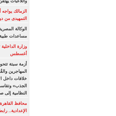
واللاعبات يهتف
الزمالك يواجه 
التمهيدى من دو
الوكالة المصري
مساعدات طبية إ
أغسطس
أزمة سبتة تتحو
المهاجرين والقُ
خلافات داخل الا
الجذب» وتقاسم 
النظامية إلى ص
محافظ القاهرة ي
الإعدادية.. رابط