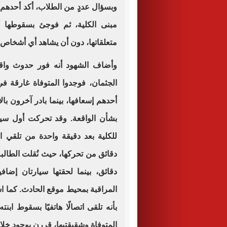
وبسؤال عددٍ من الطلاب، أكد أحدهم 
مبنى الكلية، ثم فوجئ بسقوطها أ
متعلقاتها، دون أن يشاهد أي أشخاص 
وأضاف الشهود أنه فور حدوث واق
الجثمان، فوجدوا المتوفاة غارقة ف
أحدهم إسعافها، بينما بادر آخرون بال
بشأن الواقعة. وقد تحركت أول سي
للكلية بعد دقيقة واحدة من تلقي
دقائق من تحركها، حيث نُقلت الطا
دقائق، بينما لحقتها سيارتان إضاف
المراقبة بمحيط موقع الحادث. كما است
بأنه تلقى اتصالًا هاتفيًا بسقوط ابن
المتوفاة وشقيقتيها، قررن بوجود خلا