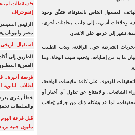
5 سقطات لمنتح
إنفوجراف
هاتف المحمول الخاص بالمتوفاة، فتبيَّن وجود
ية وخلافات أسرية، إلى جانب محادثات أخرى،
الرئيس السيسى:
مصر واليونان يع
ة، تشير إلى عزمها على الانتحار.
استقبال تاريخى 
 تحريات الشرطة حول الواقعة، وندب الطبيب
الطريق إلى أكاد
ان ما به من إصابات، وتحديد سبب الوفاة، وما
العمرية المطلوبة
ة.
فرصة أخيرة.. غد
التحقيقات للوقوف على كافة ملابسات الواقعة،
لطلاب الثانوية العام
راء الشائعات، والامتناع عن تداول أي أخبار أو
خطأ بشرى يعرض
حقيقات، لما قد يشكله ذلك من جرائم يُعاقب
والسلطات تحقق
مليون جنيه بزيادة 10 أض