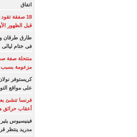
اتفاق
18 صفقة تقود
قبل الظهور الأ
طارق طرقان وأ
فى ختام ليالى ا
منتحلة صفة صح
مزعومة بسبب خ
كريستوفر نولان
على مواقع الت
فرنسا تنشئ بعث
أعقاب حرائق هذ
فينيسيوس يثير 
مدريد ينتظر قرار