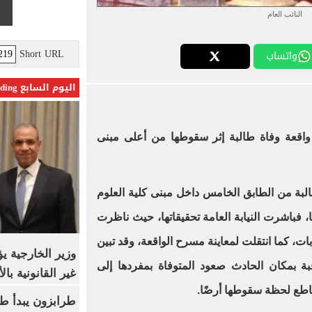
النائب العام
Short URL
واتساب
اليوم السابع Trending
واقعة وفاة طالبة إثر سقوطها من أعلى مبنى
طالبة من الطابق الخامس داخل مبنى كلية العلوم
ا، فباشرت النيابة العامة تحقيقاتها، حيث ناظرت
بات، كما انتقلت لمعاينة مسرح الواقعة، وقد تبين
وزير الخارجية 
ة بمكان الحادث صعود المتوفاة بمفردها إلى
غير القانونية با
قاطع لحظة سقوطها أرضًا.
طرابزون يبدأ ط