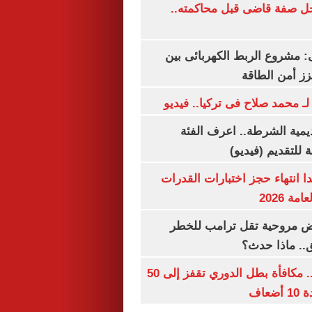
ل صفة قاضى قبل محاكمته..
 مشروع الربط الكهربائى بين
زز أمن الطاقة
لـ محمد صلاح فى تركيا.. فيديو
يمية الشرطة.. اعرف الفئة
 للتقديم (فيديو)
ا انتهاء حجز اختبارات القدرات
ة 2026
 مروحية تقل ترامب للخطر
.. ماذا حدث؟
قبل قرعة اليوم.. مكافأة بطل الدوري تقفز إلى 50
عاف