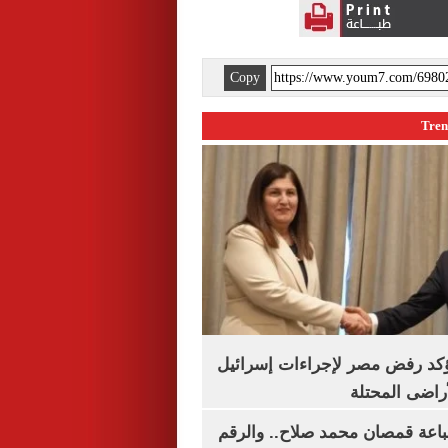
Copy
يؤكد رفض مصر لإجراءات إسرائيل
لأراضى المحتلة
باعة قمصان محمد صلاح.. والرقم