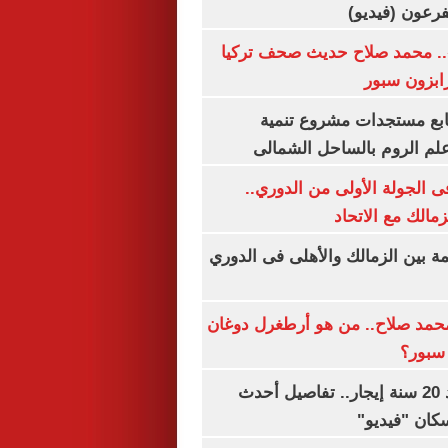
.. محمد صلاح حديث صحف تركيا
رابزون سبور
تابع مستجدات مشروع تنمية
لم الروم بالساحل الشمالى
 الجولة الأولى من الدوري..
زمالك مع الاتحاد
مة بين الزمالك والأهلى فى الدوري
مد صلاح.. من هو أرطغرل دوغان
سبور؟
شقتك ملكك بعد 20 سنة إيجار.. تفاصيل أحدث
كان "فيديو"