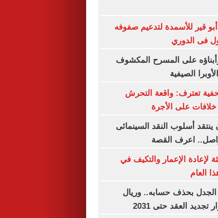
 أبو قير للأسمدة لتدعيم صفوفه
ول فى الدوري
بناؤه على المسرح المكشوف
لأوبرا الصيفية
فية تعترف: واقعة التحرش
لافات على الأجرة
 ينتقد أسلوب النقد السينمائى
واصل.. اعرف القصة
ة لإعادة الإعمار والتكيف في
ا العام
الجدل بحذف حسابه.. وريال
 تجديد العقد حتى 2031