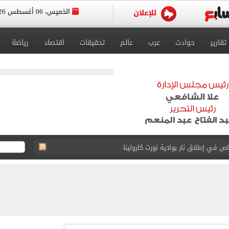
الخميس، 06 أغسطس 2026
تقارير
حوادث
عرب
عالم
تحقيقات
اقتصاد
رياضة
 يعلنون طرح السكر الحر بـ25 جنيها من الغد
5 مليار دولار نهاية يوليو
 إلى مثواها الأخير بعد وفاتها ليلة زفافها.. صور