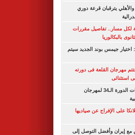
 والأهلي يترقبان قرعة دوري
درالية
ة لكل مسار.. تفاصيل مقررات
نوى بالبكالوريا
 اختيار جيمس بوند الجديد سيتم
تم مهرجان القلعة فى دورته
تفاصيل تحضيرات الدورة الـ34 لمهرجان
ية
نكا على الإفراج عن صياديها
 مع إيران وأفضل التوصل إلى