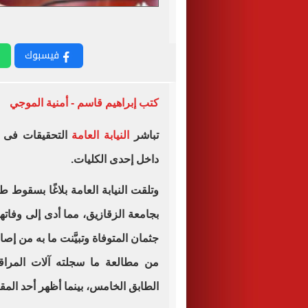
فيسبوك
كتب إبراهيم قاسم - أمنية الموجي
تباشر
النيابة العامة
التحقيقات فى 
داخل إحدى الكليات.
وتلقت النيابة العامة بلاغًا بسقوط 
بجامعة الزقازيق، مما أدى إلى وفاته
جثمان المتوفاة وتبيَّنت ما به من إصا
من مطالعة ما سجلته آلات المراقب
الطابق الخامس، بينما أظهر أحد الم