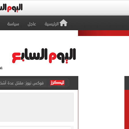
الرئيسية
عاجل
سياسة
التموين والزراعة وجهاز مستقبل مصر
البنك المركزى: ارتفاع الاحتياطى الأجنبى لـ 6.3
29 ألف طالب سجلوا رغباتهم fتنسيق المرحلة الأولى للقبول بالجامعات حتى الآن
حفلات U Arena تنطلق مع الهضبة عمرو دياب ضمن «يلا ساحل 2026» بالعلمين الجديدة
الآلاف يودعون عروس الشرقية