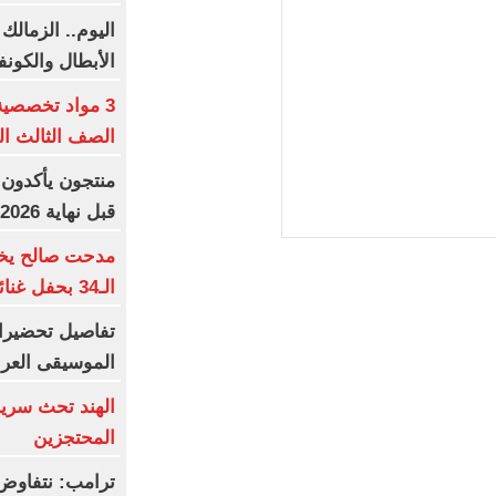
اليوم.. الزمالك
الأبطال والكونف
3 مواد تخصصي
الصف الثالث الثا
منتجون يأكدون:
قبل نهاية 2026
مدحت صالح يخت
الـ34 بحفل غنائى استثنائى
الموسيقى العرب
الهند تحث سريلا
المحتجزين
ترامب: نتفاوض