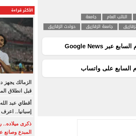
الأكثر قراءة
النائب العام
جامعة
زقازيق
جامعة الزقازيق
حوادث الزقازيق
ع عبر Google News
م السابع على واتساب
الزمالك يجهز د
قبل انطلاق ال
أقطاي عبد الله 
إسبانيا.. اعرف 
ذكرى ميلاده.. 
المبدع وصانع ع