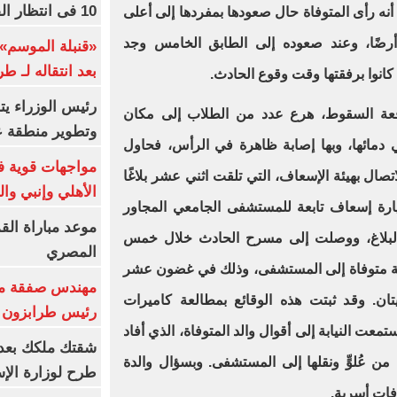
10 فى انتظار الفرعون (فيديو)
أنه رأى المتوفاة حال صعودها بمفردها إلى أعلى
رضًا، وعند صعوده إلى الطابق الخامس وجد
«قنبلة الموسم»
بعد انتقاله لـ ط
كانوا برفقتها وقت وقوع الحادث.
رئيس الوزراء ي
عة السقوط، هرع عدد من الطلاب إلى مكان
وتطوير منطقة ع
ي دمائها، وبها إصابة ظاهرة في الرأس، فحاول
مواجهات قوية فى
اتصال بهيئة الإسعاف، التي تلقت اثني عشر بلاغًا
الأهلي وإنبي وال
ارة إسعاف تابعة للمستشفى الجامعي المجاور
موعد مباراة الق
 البلاغ، ووصلت إلى مسرح الحادث خلال خمس
المصري
لبة متوفاة إلى المستشفى، وذلك في غضون عشر
مهندس صفقة مح
يتان. وقد ثبتت هذه الوقائع بمطالعة كاميرات
رئيس طرابزون 
معت النيابة إلى أقوال والد المتوفاة، الذي أفاد
ته من عُلوٍّ ونقلها إلى المستشفى. وبسؤال والدة
طرح لوزارة الإس
فات أسرية.