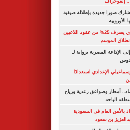
.. إنفوجراف
شارك صورا جديدة بإطلالة صيفية
 الأوروبية
الاتحاد السكندري يصرف 25% من عقود اللاعبين
نطلاق الموسم
إلى الإذاعة المصرية برواية لـ
قدوس
سماعيلي الإعدادي استعدادًا
ن
اد.. أمطار وصواعق رعدية ورياح
قة الباحة
 1206 أفراد بالأمن العام فى السعودية
بدالعزيز بن سعود