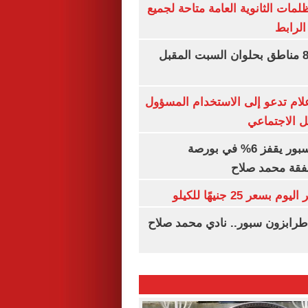
ظلمات الثانوية العامة متاحة لجميع
الرابط
قطع المياه عن 8 مناطق بحلوان السبت المقبل
إعلام تدعو إلى الاستخدام المسؤول
 الاجتماعي
سهم طرابزون سبور يقفز 6% في بورصة
فقة محمد صلاح
عر 25 جنيهًا للكيلو
طرابزون سبور.. نادي محمد صلاح