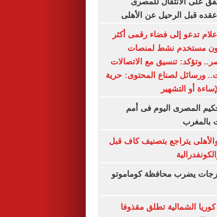
ق على الانتقال للمصرى
قده قبل الرحيل عن الأهلى
إعلام تدعو إلى فضاء رقمى أكثر
ا.. 54.3 مليون مستخدم نشط لمنصات
.. وتؤكد: تنسيق مع الاتصالات
.. ورسائل لصناع المحتوى: حرية
لإساءة أو التشهير
كيم المصرى اليوم فى أمم
ت بالمغرب
والأهلى يتراجع بتصنيف كاف قبل
لكونفدرالية
ال بقوة 4 درجات يضرب محافظة كوماموتو
: كوريا الشمالية تطلق مقذوفا