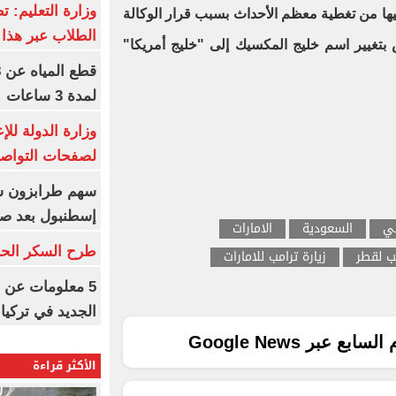
وزارة التعليم: ت
ييها من تغطية معظم الأحداث بسبب قرار الوكالة
الطلاب عبر هذا 
س بتغيير اسم خليج المكسيك إلى "خليج أمريكا"
لمدة 3 ساعات
وزارة الدولة لل
لصفحات التواصل
إسطنبول بعد ص
بي
السعودية
الامارات
طرح السكر الحر اليوم بس
مب لقطر
زيارة ترامب للامارات
5 معلومات عن 
الجديد في تركيا
ع عبر Google News
الأكثر قراءة