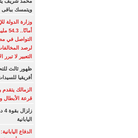
محمد شريف يتف
ويتمسك بباقى ع
وزارة الدولة لل
أمانً
التواصل في مصر
لرصد المخالفات
التعبير لا تبرر ا
ظهور ثالث للتح
أفريقيا للسيدا
الزمالك يتقدم 
قرعة الأبطال وا
زلز
اليابانية
الدفاع اليابانية