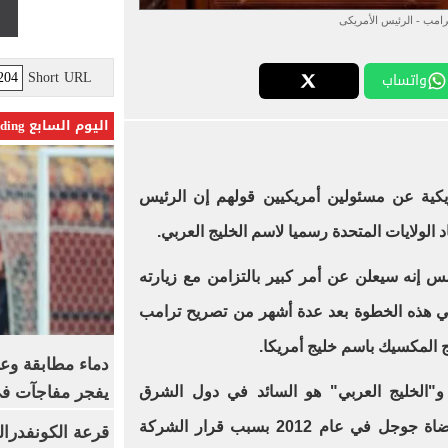
ترامب - الرئيس الأمريكى
Short URL
واتساب
اليوم السابع Trending
يكية عن مسئولين أمريكيين قولهم إن الرئيس
 الولايات المتحدة رسميا لاسم الخليج العربي.
 إنه سيعلن عن أمر كبير بالتزامن مع زيارته
تي هذه الخطوة بعد عدة أشهر من تصريح ترامب
ج المكسيك باسم خليج أمريكا.
دماء مطابقة وع
يفجر مفاجآت ف
"الخليج العربي" هو السائد في دول الشرق
الأوسط، هددت حكومة إيران، بمقاضاة جوجل في عام 2012 بسبب قرار الشركة
قرعة الكونفدرال