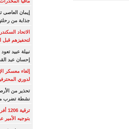
مافيا المخدرات
إيمان العاصى ت
جذابة من رحلتها
لتحفيزهم قبل ا
نبيلة عبيد تعود 
إحسان عبد ال
إلغاء معسكر الإ
لدوري المحترفي
تحذير من الأرص
نشطة تضرب منط
ترقية
بتوجيه الأمير ع