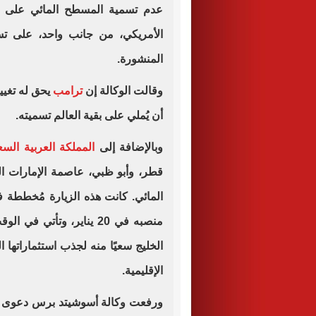
عدم تسمية المسطح المائي على ا
الأمريكي، من جانب واحد، على تسم
المنشورة.
وقالت الوكالة إن
ترامب
يحق له تغيي
أن يُملي على بقية العالم تسميته.
وبالإضافة إلى
المملكة العربية السع
قطر، وأبو ظبي، عاصمة الإمارات الع
المائي. كانت هذه الزيارة مُخططة 
منصبه في 20 يناير، وتأتي في الوقت الذي يسعى فيه
الخليج سعيًا منه لجذب استثماراتها ا
الإقليمية.
ورفعت وكالة أسوشيتد برس دعوى ق