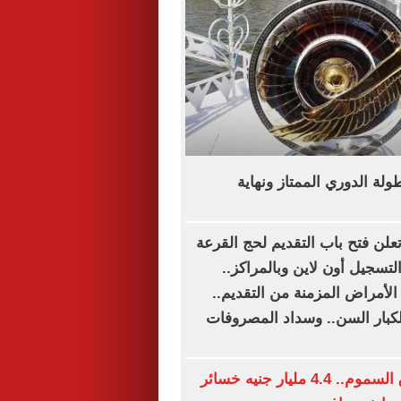
لة الدوري الممتاز ونهاية
تعلن فتح باب التقديم لحج القرعة
لتسجيل أون لاين وبالمراكز..
الأمراض المزمنة من التقديم..
ار السن.. وسداد المصروفات
زلزال فى سوق السموم.. 4.4 مليار جنيه خسائر