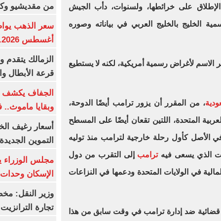
من مقديشيو وكيت
لإطلاق على خرائطها، ولسنوات، دأب الجيش
ية الخليج بالخليج العربي في بياناته وصوره
أغسطس 2026.. بكم سعر عيار 21؟
الزمالك يتقدم و
ر الاسم لأغراض رسمية أمريكية، لكنه لا يستطيع
قرعة الأبطال وال
الجفاف يكشف أس
ودية
، من المقرر أن يزور ترامب أيضًا الدوحة،
وبقايا ماموث.. 
ربية المتحدة، اللتين تقعان أيضًا على المسطح
أسعار رغيف الخب
في الأصل كأول رحلة خارجية لترامب منذ توليه
التموين الجديدة
ترامب
إلى التقرب من دول
مجلس الوزراء 
لمالية في الولايات المتحدة ودعمها في النزاعات
الإسكان وحدات س
وزير النقل: م
تجارة الترانزيت
ضائية ضد إدارة ترامب في وقت سابق من هذا