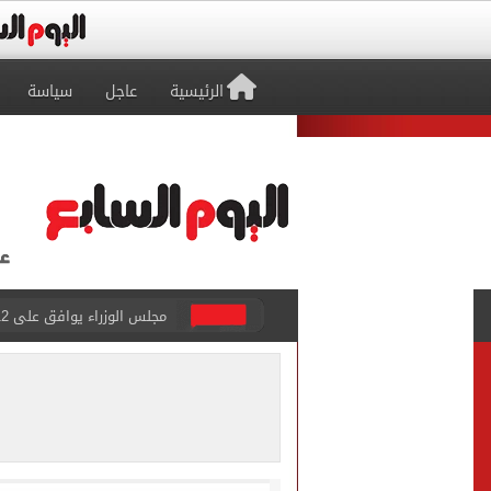
الرئيسية
عاجل
سياسة
وزير التخطيط: معدل البطالة تراجع إلى 5.8% خلال الر
الشيوخ الأمريكي يواجه "الإ
تظلمات الثانوية العامة.. الت
أين سيكون كسوف الشمس الكلى لعا
وزارة الداخلية تعلن بدء التقديم ل