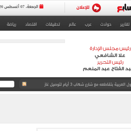
الجمعة، 07 أغسطس 2026
تقارير
حوادث
عرب
عالم
تحقيقات
اقتصاد
رياضة
ية بتقاطعه مع شارع شهاب 3 أيام لتوصيل غاز
عد تصدره قائمة بيلبورد عربية لـ68 أسبوعا
عى الغربى كليا من المنيب للعياط.. اعرف التحويلات
ون اليوم السابع فى حفل تقديمه باستاد طرابزون.. فيديو
سجل هذا الرقم