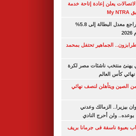
لاتصالات يعلن إعادة إتاحة خدمة
My N
جهاز الإحصاء: تراجع معدل البطالة إلى 5.8%
20
رابزون.. الجماهير تحتفل بمحمد
يهنئ منتخب ناشئات مصر لكرة
نهائي كأس العالم
من الصين ويتأهلن لنصف نهائي
ان بيزيرا.. الزمالك وعدني
بوعده.. ولن أحرج النادي
اب بعبوة ناسفة فى جرمانا بريف