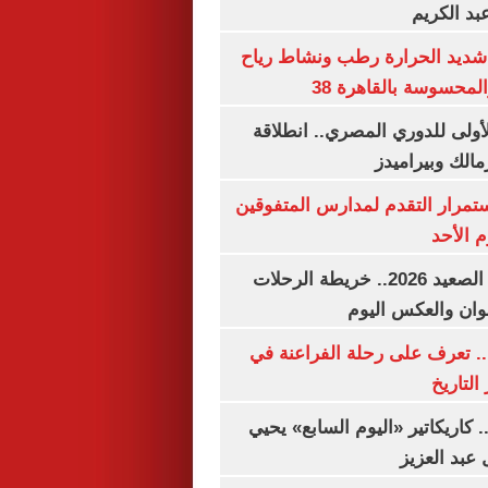
بد الكريم
شديد الحرارة رطب ونشاط رياح
لمحسوسة بالقاهرة 38
لأولى للدوري المصري.. انطلاقة
مالك وبيراميدز
استمرار التقدم لمدارس المتفوقين
م الأحد
مواعيد قطارات الصعيد 2026.. خريطة الرحلات
وان والعكس اليوم
. تعرف على رحلة الفراعنة في
التاريخ
. كاريكاتير «اليوم السابع» يحيي
عبد العزيز