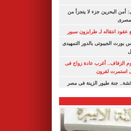
أمن البحرين جزء لا يتجزأ من
لمصرى
عقود انتقاله لـ طرابزون سبور
س بورت الجيبوتى بالدور التمهيدى
ل
م الزفاف.. أغرب عادة زواج فى
 استمرت لقرون
شة.. جنة طيور الزينة فى مصر