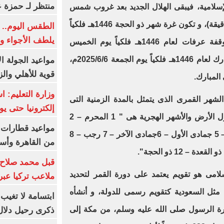
منتظر لـ حمزة ع
لإسلامية، فيبقى الهلال الجديد بعد غروب شمس
ذلك اليوم لمدد تتراوح بين (9 - 59 دقيقة)، و تكون غرة شهر ذو الحجة 1446هـ فلكياً
الطقس اليوم.. 
يلطف الأجواء وا
يوم الأربعاء 2025/5/28م، وتكون وقفة عرفات لعام 1446هـ فلكياً يوم الخميس
2025/6/5، ويكون عيد الأضحى المبارك لعام 1446هـ فلكياً يوم الجمعة 2025/6/6م،
مواعيد الجولة ا
قوية للأهلي والز
وزارة التعليم: 
شهر القمرى الذى يتمثل بالمدة الزمنية التى
إلكترونيا حتى يو
يستغرقها القمر فى دورة كاملة حول الأرض والأشهر الهجرية هى " 1 المحرم – 2
صفر – 3 ربيع الأول – 4 ربيع الآخر – 5 جمادى الأول – 6جمادى الآخر – 7 رجب – 8
من القاهرة وأس
قبل محمد صلاح.
سلامى هو تقويم يعتمد على دورة القمر لتحديد
ملاعب تركيا عبر 
ة مثل السعودية كتقويم رسمى للدولة، و أنشأه
ابتسامة لا تغيب.
ة الرسول صلى الله عليه وسلم، من مكة إلى
ذكرى رحيل دلال 