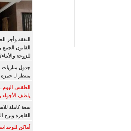
النفقة وأجر ال
القانون الجمع ب
للزوجة والأبناء؟
جدول مباريات ب
منتظر لـ حمزة 
الطقس اليوم..
يلطف الأجواء و
القاهرة وبرج ا
أماكن للوحدات 