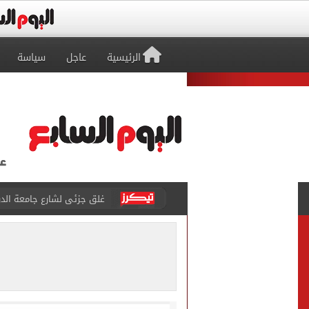
الرئيسية
عاجل
سياسة
غلق جزئى لشارع جامعة الدول العرب
عمرو دياب يدخل موسوعة جينيس ب
إغلاق طريق مصر أسوان الزرا
محمد صلاح يظهر على تليفزي
أسعار الذهب في مصر تتراجع.. وعيار 21 ي