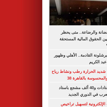
حضانة والرضاعة.. متى يحظر
ين الحقوق المالية المستحقة
رشلونة القادمة.. الأهلي وظهور
عبد الكريم
 شديد الحرارة رطب ونشاط رياح
المحسوسة بالقاهرة 38
سعة كاملة للاستادات و40 ألف مشجع باستاد
لعرب في الدوري الجديد
الإلكترونية لتسهيل تراخيص