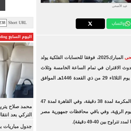
عيد الأضحى
Short URL
واتساب
اليوم السابع Trending
حى
المبارك2025، فوفقا للحسابات الفلكية يولد
وث الاقتران في تمام الساعة الخامسة وثلاث
دقائق فجراً بتوقيت القاهرة المحلي يوم الثلاثاء 29 من ذي القعدة 1446هـ الموافق
ويبقى الهلال الجديد في سماء مكة المكرمة لمدة 38 دقيقة، وفي القاهرة لمدة 47
محمد صلاح يترب
وم الرؤية، وفي باقي محافظات جمهورية مصر
التركي بعد انتقا
اوح بين 40-49 دقيقة).
جدول مباريات بر