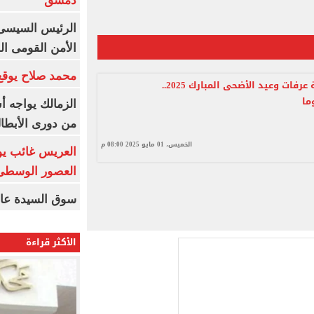
دمشق
الرئيس السيسى: 
الأمن القومى ا
محمد صلاح يوقع 
موعد وقفة عرفات وعيد الأضحى المبارك 2025..
الزمالك يواجه أ
من دورى الأبطا
الخميس، 01 مايو 2025 08:00 م
العريس غائب يو
العصور الوسطى
سوق السيدة عائ
الأكثر قراءة