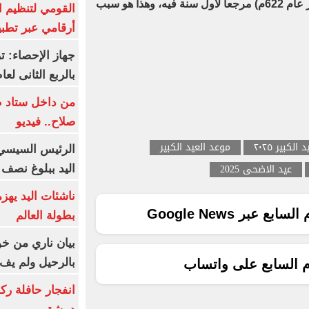
المدينة فى 12 ربیع الأول (24 سبتمبر عام 622م) مرجعاً لأول سنة فيه، وهذا هو سبب
القومي لتنظيم ا
أرقامي عبر تطبيق TRA
بالربع الثانى لعام 26
من داخل ستاد ط
صلاح.. فيديو
 الكبير ٢٠٢٥
موعد العيد الكبير
الرئيس السيسي 
عيد الاضحى 2025
اليد ببلوغ نصف 
ناشئات اليد يهز
ع عبر Google News
بطولة العالم
بيان ناري من خو
بالرحيل ولم يف 
م السابع على واتساب
انفجار حافلة رك