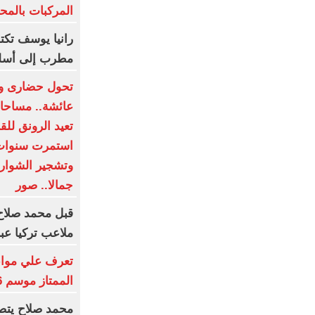
المركبات بالم
رانيا يوسف تك
مطرب إلى أسل
تحول حضارى وت
عائشة.. مساحات
تعيد الرونق للق
استمرت سنوات 
وتشجير الشوارع 
جمالا.. صور
قبل محمد صلاح
ملاعب تركيا عبر
تعرف علي مواعي
الممتاز موسم 2026-2027
محمد صلاح يتصد