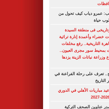
حافظات
تب: عمرو دياب كيف تحول من
وب حياة
اريخى فى منطقة السيدة
 خضراء وأعمدة إنارة تراثية
اهرة التاريخية.. رفع مخلفات
بمحيط سور مجرى العيون..
وزراعة نباتات الزينة يزدها
.. تعرف على رحلة الفراعنة في
 التاريخ
د مباريات الأهلي في الدوري
ر عناوين الصحف التركية