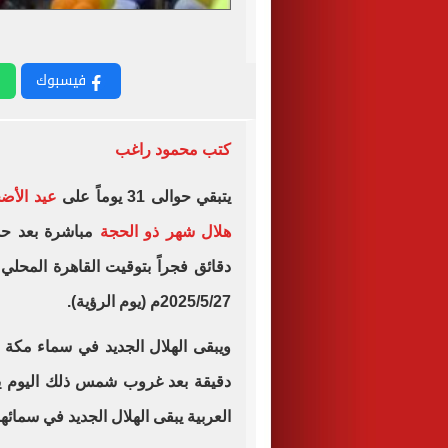
فيسبوك
كتب محمود راغب
يتبقي حوالى 31 يوماً على
عيد الأض
هلال شهر ذو الحجة
مباشرة بعد حد
2025/5/27م (يوم الرؤية).
دقيقة بعد غروب شمس ذلك اليوم ي
العربية يبقى الهلال الجديد في سمائها لمدد تتر