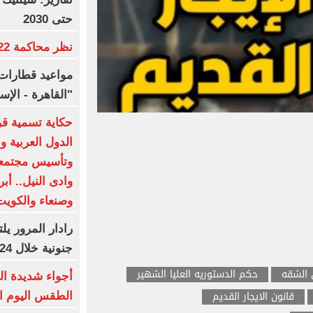
حتى 2030
نظر محاكمة 22 متهما بخلية التجمع.. غدا
مواعيد قطارات 
"القاهرة - الإ
حكاية تسمية قرى
الدول العربية 
وتأسيس مجتمعا
وادى النيل.. أب
وصنعاء والكوي
جنونية خلال 24 ساعة
 الشقه
حكم الدستوريه العليا الشهير
أجواء شديدة ال
قانون الايجار القديم
الطقس اليوم الجمعة 7 أ