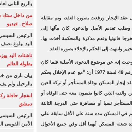
بالربع الثانى لعام 26
من داخل ستاد ط
 عقد الإيجار ورفعت بصورة العقد، وتم مقابلة
صلاح.. فيديو
وطلب تقديم الأصل والدعوى كان مآلها إلى
الرئيس السيسي 
رجا قانونيا وقدم مذكرة والمحكمة أخذت بها،
اليد ببلوغ نصف 
ير وانتهت إلى الحكم بالإخلاء بصورة العقد.
ناشئات اليد يهز
حيث إنه عن موضوع الدعوى الأصلية فلما كان
بطولة العالم
المقرر بنص المادة 29 من القانون رقم 49 لسنة 1977 أن: "مع عدم الإخلال بحكم
بيان ناري من خو
ينتهي عقد إيجار المسكن بوفاة المستأجر أو تركه العين
بالرحيل ولم يف 
ن والديه الذين كانوا يقيمون معه حتى الوفاه أو
انفجار حافلة رك
لمستأجر نسبا أو مصاهرة حتى الدرجة الثالثة
دمشق
تهم في المسكن مده سنة على الأقل سابقة علي
الرئيس السيسى: 
الأمن القومى ا
دة شغله للمسكن أيهما أقل وفي جميع الأحوال