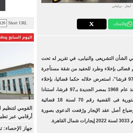
ايجار - برلمانى
Short URL
واتساب
اليوم السابع Trending
الشأن التشريعى والنيابى، في تقرير له تحت
م قضائى بإخلاء وطرد للحفيد من شقة مستأجرة
منذ عام 68 بمصر الجديدة إيجارها 97 قرشا"، استعرض خلاله حكما قضائيا، بإخلاء
وطرد للحفيد من شقة مستأجرة منذ عام 1968 بمصر الجديدة بـ97 قرشا، استنادا
وتأسيسا على حكم المحكمة الدستورية فى القضية رقم 70 لسنة 18 قضائية
القومي لتنظيم ا
وضياع أصل عقد الإيجار ورُفعت الدعوى بصورة
أرقامي عبر تطبيق TRA
رة.