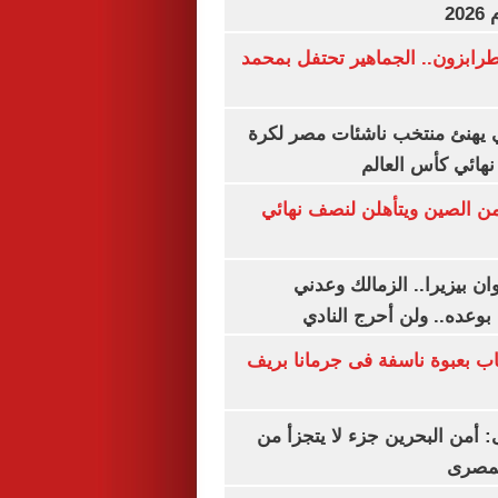
20
رابزون.. الجماهير تحتفل بمحمد
يهنئ منتخب ناشئات مصر لكرة
نهائي كأس العالم
من الصين ويتأهلن لنصف نهائي
ان بيزيرا.. الزمالك وعدني
بوعده.. ولن أحرج النادي
اب بعبوة ناسفة فى جرمانا بريف
أمن البحرين جزء لا يتجزأ من
لمصرى