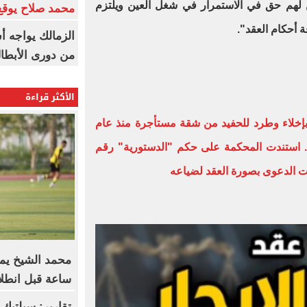
ن لهم حق في الاستمرار في شغل العين ويلتزم
محمد صلاح يوقع 
ة أحكام العقد".
الزمالك يواجه أ
من دورى الأبطا
الأكثر قراءة
بإخلاء وطرد للحفيد من شقة مستأجرة منذ عام
جديدة إيجارها 97 قرشا.. استندت المحكمة على حكم "الدستورية" رقم
ساعة قبل انطلا
تقارير: سيلتيك