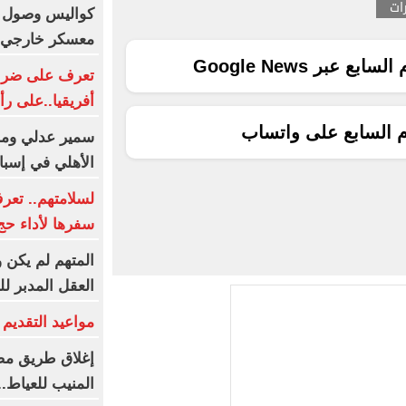
رات
كواليس وصول بعث
معسكر خارجي .
ع عبر Google News
تعرف على ضربة 
أفريقيا..على رأ
م السابع على واتساب
سمير عدلي وماه
الأهلي في إسبان
لسلامتهم.. تعر
سفرها لأداء حج ال
المتهم لم يكن
العقل المدبر ل
مواعيد التقديم و
إغلاق طريق مصر
المنيب للعياط.