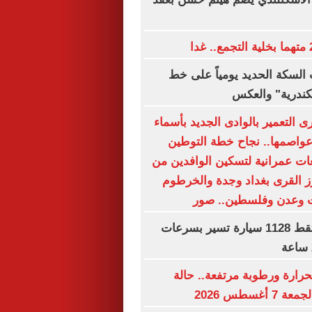
السكة الحديد يومياً على خط
سكندرية" والعكس
 التعمير بالوادى الجديد بأسماء
وعواصمها.. نجاح خطة التوطين
ت عمرانية لتسكين الوافدين من
رز القرى بغداد وجدة والخرطوم
ت وعدن وفلسطين.. صور
رادار المرور يلتقط 1128 سيارة تسير بسرعات
حرارة ورطوبة مرتفعة.. حالة
غسطس 2026