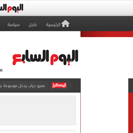
الرئيسية
عاجل
سياسة
عمرو دياب يدخل موسوعة جينيس ب
إغلاق طريق مصر أسوان الزرا
محمد صلاح يظهر على تليفزي
أسعار الذهب في مصر تتراجع.. وعيار 21 ي
الاستعلامات تفند ادعاءات 
حكم تصوير الحوادث والمشا