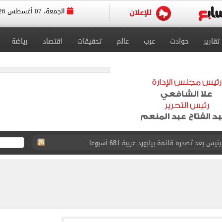
الجمعة، 07 أغسطس 2026
تقارير
حوادث
عرب
عالم
تحقيقات
اقتصاد
رياضة
عد تصدره قائمة بيلبورد عربية لـ68 أسبوعا
عى الغربى كليا من المنيب للعياط.. اعرف التحويلات
ون اليوم السابع فى حفل تقديمه باستاد طرابزون.. فيديو
سجل هذا الرقم
ذا صن وميرور حول علاج سيدة بريطانية في شرم الشيخ
جرات ونشرها على مواقع التواصل