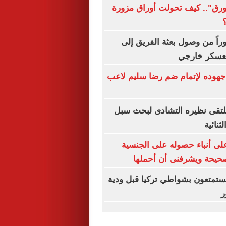
ورق".. كيف تحولت أوراق مزورة
راً من وصول بعثة الفريق إلى
 معسكر خارجي
هوده لإتمام ضم رضا سليم لاعب
يلتقى نظيره التشادى لبحث سبل
ثنائية
لى أنباء حصوله على الجنسية
صحيحة ويشرفنى أن أحملها
 يستمتعون بشواطي تركيا قبل ودية
ر