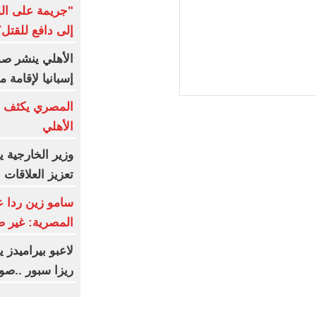
"جريمة على ال
إلى دافع للقتل؟
الأهلي ينشر صو
إسبانيا لإقامة
المصري يكثف ج
الأهلي
وزير الخارجية 
تعزيز العلاقات ال
سامو زين ردا ع
المصرية: غير 
لاعبو بيراميدز
ريزا سبور ..صو