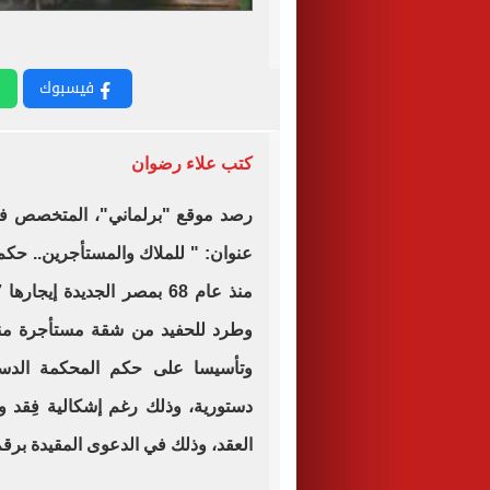
فيسبوك
كتب علاء رضوان
رصد موقع "برلماني"، المتخصص في 
عنوان: " للملاك والمستأجرين.. حك
دستورية، وذلك رغم إشكالية فِقد 
العقد، وذلك في الدعوى المقيدة برقم 3033 لسنة 2022 إيجارات شمال القاه