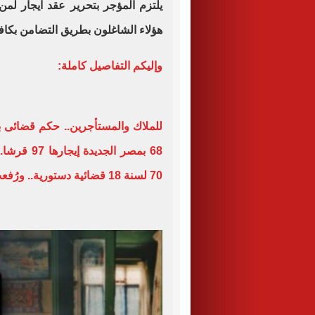
يلتزم المؤجر بتحرير عقد ايجار لم
هؤلاء الشاغلون بطريق التضامن بكاف
وإليكم التفاصيل كاملة:
للملاك والمستأجرين.. حكم قضائى 
68 بمصر ال
70 لسنة 18 قضائية دستورية.. ورُفعت الدعوى بصورة العقد لضياعه