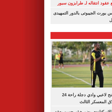
عقود انتقاله لـ طرابزون سبور
س بورت الجيبوتى بالدور التمهيدى
ل
محمد الشيخ يمنح لاعبي وادي دجلة راحة 24
ق المعسكر الثالث
 الاسكتلندي يضم هيثم حسن بعقد