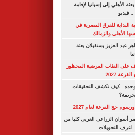
ة الأهلي إلى إسبانيا لإقامة
. فيديو
البداية للفرق المصرية في
سها الأهلى والزمالك
ر عبد العزيز يستقبلان بعثة
يا
ف على الفئات المرضية المحظور
قرعة 2027
 وحده.. كيف تكشف التحقيقات
لجريمة؟
رسوم حج القرعة لعام 2027
 أسوان الزراعى الغربى كليا من
. اعرف التحويلات