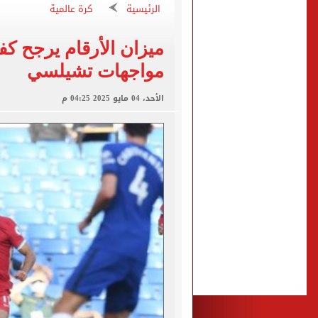
صفقة محمد صلاح تتصدر عنا
الرئيسية
كرة عالمية
تقارير: سيلتيك الأسكتلندي 
ميزان الأرقام يرجح كف
محمود حميدة يحتفل بزفاف ا
مواجهات تشيلسي
إخلاء سبيل سائق أوبر وفتاة
غلق جزئى لشارع جامعة الدول العرب
الأحد، 04 مايو 2025 04:25 م