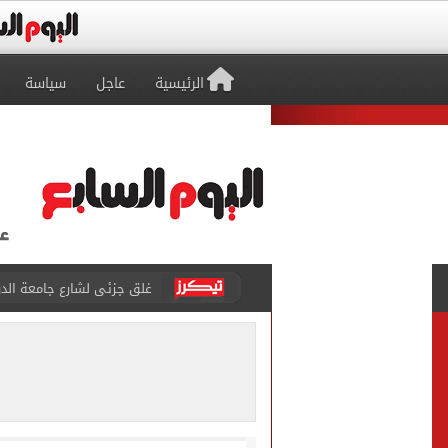
الرئيسية
عاجل
سياسة
عمرو دياب يدخل موسوعة جينيس ب
إغلاق طريق مصر أسوان الزرا
محمد صلاح يظهر على تليفزي
أسعار الذهب في مصر تتراجع.. وعيار 21 ي
الاستعلامات تفند ادعاءات 