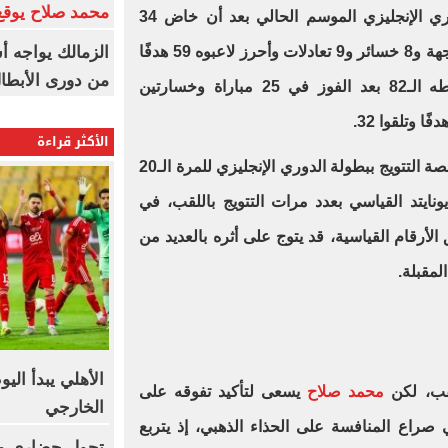
محمد صلاح يوقع 
60 نقطة في الدوري الإنجليزي الموسم الحالي بعد أن خاض 34
الزمالك يواجه أ
مباراة حقق خلالها الفوز في 17 مواجهة و8 خسائر و9 تعادلات وأحرز لاعبوه 59 هدفًا
من دورى الأبطا
وتلقوا 40، بينما جمع ليفربول نقاطه الـ82 بعد الفوز في 25 مباراة وخسارتين
الأكثر قراءة
ليفربول لاعتلاء منصة التتويج ببطولة الدوري الإنجليزي للمرة الـ20
نايتد القياسي بعدد مرات التتويج باللقب، في
لأرقام القياسية، قد يتوج على أثره بالعديد من
المقبلة.
الأهلي يبدأ الي
لقب، لكن
محمد صلاح
يسعى لتأكيد تفوقه على
الخارجي
صراع المنافسة على الحذاء الذهبي، إذ يتربع
تحول حضارى وت