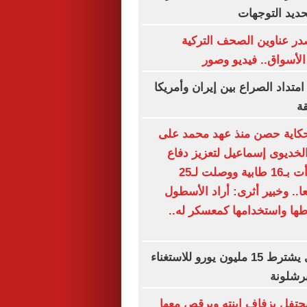
حديد التوجهات
ر عناوين الصحف التركية
لأسواق.. فيديو وصور
امتداد الصراع بين إيران وأمريكا
ة
كاية حصن منذ عهد محمد على
 الخديوى إسماعيل لتعزيز دفاع
الإسكندرية.. بدأت بـ16 طابية ووصلت لـ25
4 مدفعا.. وخبير أثرى: أراد الأسطول
طها واستخدامها كمعسكر له..
الهلال السعودي يشترط 15 مليون يورو للاستغناء
برشلونة
تفل بزفاف ابنته ويرقص معها