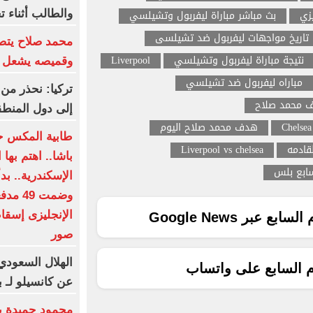
يزي
بث مباشر مباراة ليفربول وتشيلسي
والطالب أثناء ت
تاريخ مواجهات ليفربول ضد تشيلسى
محمد صلاح يتصد
نتيجة مباراة ليفربول وتشيلسي
Liverpool
وقميصه يشعل ا
مباراه ليفربول ضد تشيلسي
تركيا: نحذر من 
ف محمد صلاح
إلى دول المنطق
Chelsea
هدف محمد صلاح اليوم
طابية المكس ح
لقادمه
Liverpool vs chelsea
باشا.. اهتم بها
سابع بلس
وضمت 9
الإنجليزى إسقا
ع عبر Google News
صور
م السابع على واتساب
عن كانسيلو لـ 
محمود حميدة يح