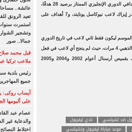
النجم المصري على عرش قائمة هدافي الدوري الإنجليزي الممتاز برصيد 28 هدفًا،
عائشة.. مساحات
متفوقًا بفارق 6 أهداف على ألكسندر إيزاك لاعب نيوكاسل يونايتد، و7 أهداف على
تعيد الرونق للق
استمرت سنوات 
وتشجير الشوارع 
لموسم ليكون فقط ثاني لاعب في تاريخ الدوري
جمالا.. صور
الأقوى فى العالم الذي يحقق الحذاء الذهبي 4 مرات، حيث لم ينجح أي لاعب في فعل
قبل محمد صلاح
ذلك إلا الفرنسي تيري هنري وذلك بقميص أرسنال أعوام 2002 و2004 و2005
ملاعب تركيا عبر
رئيس بلدية سبت
جميع المهاجرين
آيساب روكى: ري
على ألبومها الج
عصام عبد القاد
بول ضد تشيلسي
نادي ليفربول
والدعاية غير ال
موعد مباراة ليفربول وتشيلسي‎
اختلاط النصائح 