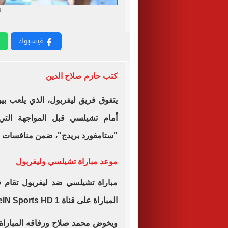
ل
فيسبوك
كتب حازم صلاح الدين
يتفوق فريق ليفربول، الذي يلعب ب
أمام تشيلسي قبل المواجهة التي
"ستامفورد بريدج"، ضمن منافسات الجولة 35
موعد مباراة تشيلسي وليفربول
مباراة تشيلسي ضد ليفربول تقام ف
المباراة على قناة beIN Sports HD 1.
ويخوض محمد صلاح ورفاقه المباراة ب