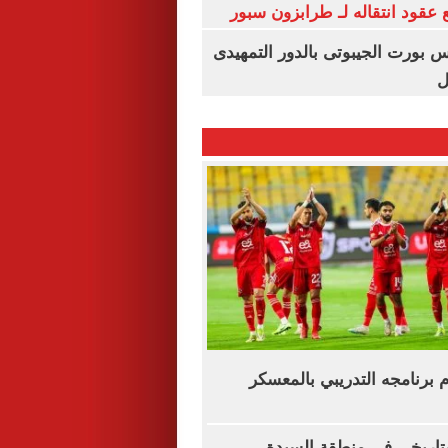
عقود انتقاله لـ طرابزون سبور
س بورت الجيبوتى بالدور التمهيدى
ل
وم برنامجه التدريبي بالمعسكر
اريخى فى منطقة السيدة