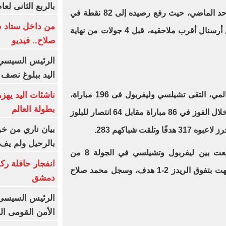
بالربع الثانى لعام 26
الموسم بفوزه أمام توتنهام 5-1 ، الأحد الماضي، حيث رفع رصيده إلى 82 نقطة في
من داخل ستاد ط
صدارة الترتيب، بفارق 15 نقطة عن أرسنال أقرب ملاحقيه، قبل 4 جولات من نهاية
صلاح.. فيديو
الرئيس السيسي 
اليد ببلوغ نصف 
ناشئات اليد يهز
وبحسب موقع ترانسفير ماركت العالمي، التقى تشيلسي وليفربول فى 196 مباراة،
بطولة العالم
كان التفوق الأكبر من نصيب الريدز خلال الفوز في 86 مباراة مقابل 64 انتصار للبلوز
بيان ناري من خو
بالرحيل ولم يف 
كانت مواجهة الدور الأول التى جمعت بين ليفربول وتشيلسي في الجولة 8 من
انفجار حافلة رك
الدوري الإسباني الموسم الحالي، انتهت بتفوق الريدز 2-1 هدف، وسجل محمد صلاح
دمشق
الرئيس السيسى: 
الأمن القومى ا