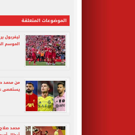
الموضوعات المتعلقة
الموسم ال
من محمد صل
يستعصى على
محمد صلاح 
أبطال أوروب