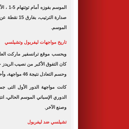
الموسم.
تاريخ مواجهات ليفربول وتشيلسي
وحسم التعادل نتيجة 46 مواجهة، وأحرز لاعبوه 317 هدفًا وتلقت شباكهم 283.
وصنع الآخر.
تشيلسي ضد ليفربول