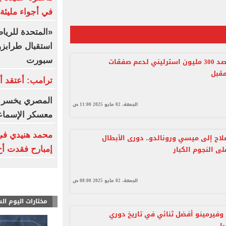
في أجواء مليئة 
«المتحدة للري
استقبال طرابز
سبورت
ليفربول يرصد 300 مليون استرليني لدعم صفقات
مقبل
ترامب: أعتقد أ
المصري يخسر أ
الجمعة، 02 مايو 2025 11:00 ص
معسكر الإسماعي
محمد هنيدي فى 
اح إلى ميسي ورونالدو.. دورى الأبطال
 النجوم الكبار
إمبارح فقدت أخ
الجمعة، 02 مايو 2025 08:00 ص
مختارات اليوم ال
وفيرمينو أفضل ثنائي في تاريخ دوري
ا