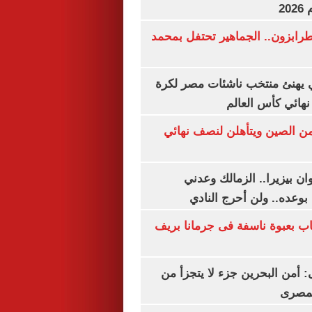
20
رابزون.. الجماهير تحتفل بمحمد
يهنئ منتخب ناشئات مصر لكرة
نهائي كأس العالم
من الصين ويتأهلن لنصف نهائي
ان بيزيرا.. الزمالك وعدني
بوعده.. ولن أحرج النادي
اب بعبوة ناسفة فى جرمانا بريف
أمن البحرين جزء لا يتجزأ من
لمصرى