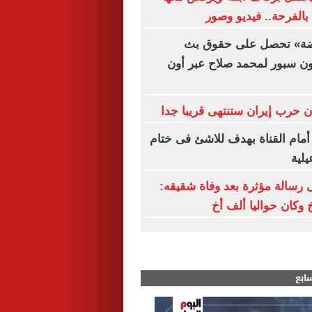
بالفرحة.. فيديو وصور
اضة» تحصل على حقوق بث
ون سبور لمحمد صلاح عبر أون
ن حرب إيران ستنتهى قريبا جدا
مام القناة بهدف للاشئ فى ختام
لية
رسالة مؤثرة بعد وفاة شقيقه:
 وكان حواليا ألف أخ
سابع