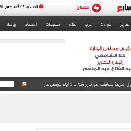
الجمعة، 07 أغسطس 2026
تقارير
حوادث
عرب
عالم
تحقيقات
اقتصاد
رياضة
عد تصدره قائمة بيلبورد عربية لـ68 أسبوعا
عى الغربى كليا من المنيب للعياط.. اعرف التحويلات
ون اليوم السابع فى حفل تقديمه باستاد طرابزون.. فيديو
سجل هذا الرقم
ذا صن وميرور حول علاج سيدة بريطانية في شرم الشيخ