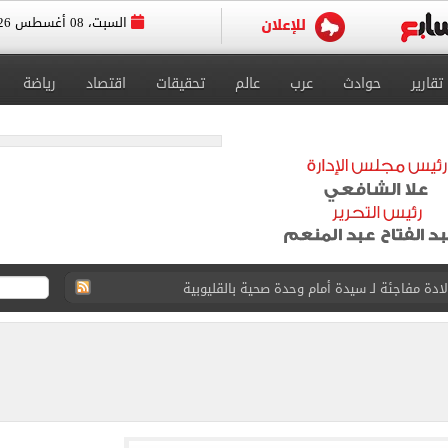
السبت، 08 أغسطس 2026
تقارير
حوادث
عرب
عالم
تحقيقات
اقتصاد
رياضة
ور على أصحابها التقديم للحج بالموسم الجديد
ل تنسيق الجامعات تستقبل طلاب المرحلة الأولى
لخط باسم شخص لا يجعله مسؤولًا عن الجرائم المرتكبة به
 البر في أجواء صيفية مميزة.. فيديو
لفاخر فى طرابزون.. صور