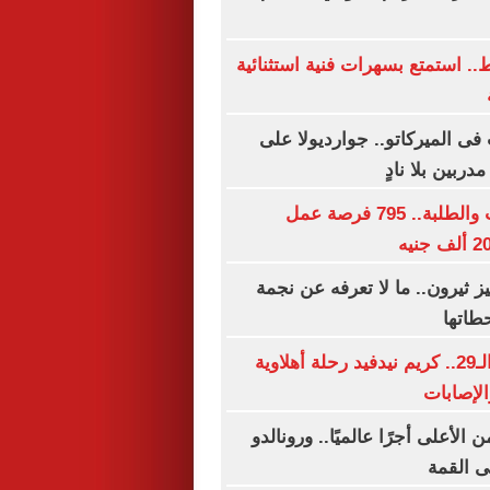
ه فقط.. استمتع بسهرات فنية استثنائية
فى الميركاتو.. جوارديولا على
لجميع المؤهلات والطلبة.. 795 فرصة عمل
يز ثيرون.. ما لا تعرفه عن نجمة
طاتها
فى عيد ميلاده الـ29.. كريم نيدفيد رحلة أهلاوية
الإصابات
لأعلى أجرًا عالميًا.. ورونالدو
لى القمة