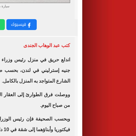
سيارة 
فيسبوك
كتب عبد الوهاب الجندى
اندلع حريق في منزل رئيس وزراء 
جنيه إسترليني في لندن، بحسب صحي
الشارع المتواجد به المنزل بالكامل.
ووصلت فرق الطوارئ إلى العقار ا
من صباح اليوم.
وبحسب الصحيفة فإن رئيس الوزراء 
فيكتوريا وأبناؤهما إلى شقة في 10 داونينج ستريت بعد الانتخابات في يوليو الماضي.