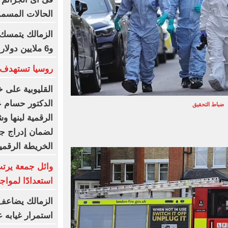
الحالات المسمو
الزمالك يتمسك 
و6 ملايين دولار كاش شرط البيع
روسيا تستهدف 
القليوبية على خ
الدكتور حسام عب
ضباط التحقيق
الرقمية لبنها و
لضمان إدراج جم
الخريطة الرقمي
وائل جمعة يرتب
استعدادًا لمواج
الزمالك يضاعف 
استمرار غيابه 