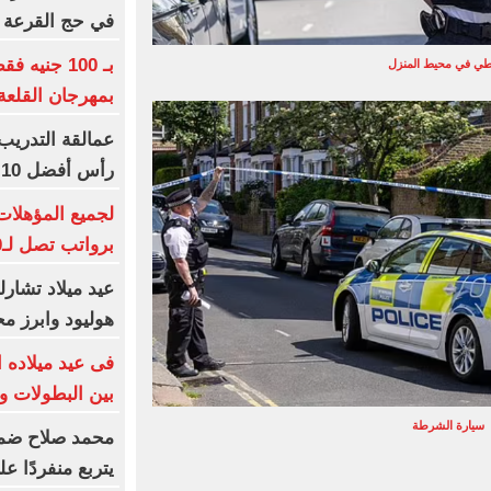
في حج القرعة
بـ 100 جني
ي في محيط المنزل
بمهرجان القلعة
عمالقة التدريب 
رأس أفضل 10 مدربين بلا نادٍ
برواتب تصل لـ20 ألف جنيه
عيد ميلاد تشارل
هوليود وابرز مح
بين البطولات و
سيارة الشرطة
محمد صلاح ضمن ا
يتربع منفردًا ع