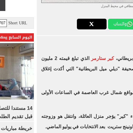
مطافي في محيط المنزل
Short URL
واتساب
اليوم السابع Trending
بريطاني،
كير ستارمر
الذي تبلغ قيمته 2 مليون
فة "ديلي ميل البريطانية" التي أكدت إغلاق
لواقع شمال غرب العاصمة في الساعات الأولى
14 مستندا للتص
قبل تقديم الطل
"كير" يؤجر منزل العائلة، وانتقل هو وزوجته
خريطة مباريات ا