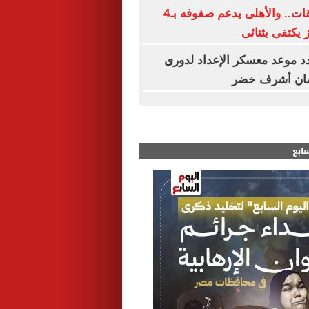
الزمالك بلا صفقات.. والأهلى يدعم صفوفه بـ4
ز يكتفى بثنائى
د موعد معسكر الإعداد لدورى
مان أشرف خضر
سابع