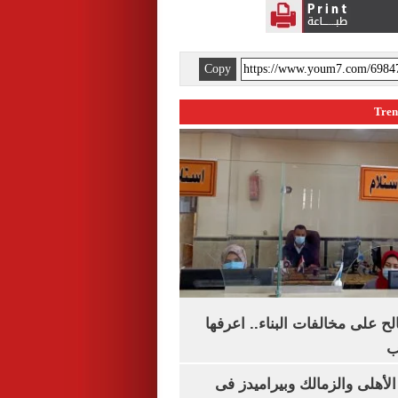
Copy
الح على مخالفات البناء.. اعرفها
ب
لأهلى والزمالك وبيراميدز فى