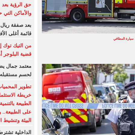
حق الرؤية بعد 
والأماكن التي ح
بعد صفقة ريال 
قائمة أغلى الأف
سيارة المطافي
من التيك توك إ
قضية البلوجر أ
معتمد جمال يضع
لحسم مستقبله 
تطوير المحميات
خريطة الاستثمار
الطبيعة بالتنمي
على الطبيعة.. 
البيئة وتنشيط ا
الداخلية تشترط