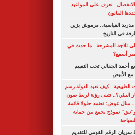
الانفصال.. تعرف على المواعيد
ددها القانون
مدريد القياسية.. مرموش يزين
ارقة فى التاريخ
لى ثلاجة المشرحة.. ما حدث في
مير أسمع؟
 أحمد الجفالي تحت التقييم
مع الأبيض
 الطبيعية.. كيف تعيد الدولة رسم
 البيئي؟.. تتبنى رؤية لربط صون
ة.. منال عوض: نعتمد حلولا قائمة
و"نبق" نموذج يجمع بين حماية
لسياحة
 سريان الرقم القومي للتقديم