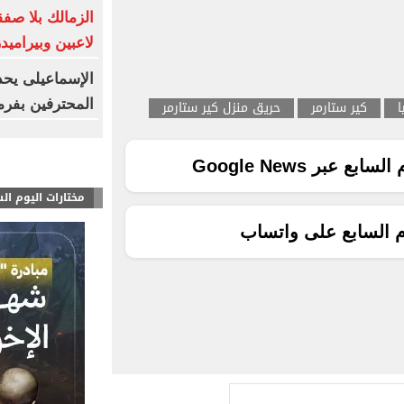
لاعبين وبيراميد
الإسماعيلى يحد
المحترفين بفر
ا
كير ستارمر
حريق منزل كير ستارمر
ع عبر Google News
مختارات اليوم ال
م السابع على واتساب