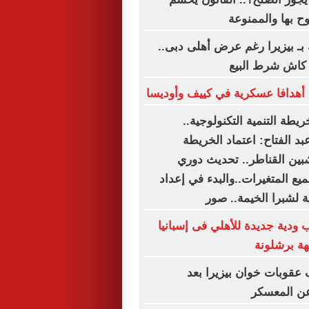
ح بها والممنوعة
بـ بيزيرا رغم عرض أهلى دبى..
أهدافا عسكرية في كييف وأوديسا
ريطة التنمية التكنولوجية..
د الفتاح: اعتماد الخريطة
شبين القناطر.. تحديث دوري
يع المتغيرات..والبدء في إعداد
ة لشبرا الخيمة.. صور
 ودية جديدة للأهلي فى إسبانيا
هة برشلونة
عقوبات خوان بيزيرا بعد
عن المعسكر