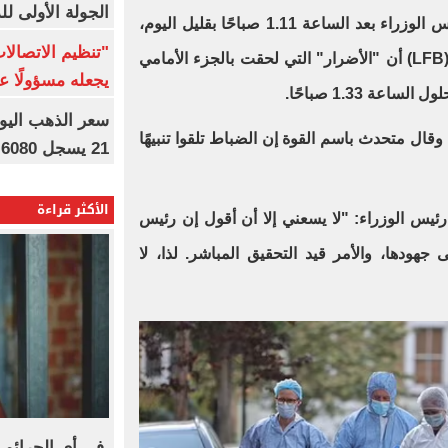
الجولة الأولى ل
وهرعت فرق الإطفاء إلى منزل رئيس الوزراء بعد الساعة 1.11 صباحًا بقليل اليوم،
"تنظيم الاتصال
حيث أكدت فرقة الإطفاء في لندن (LFB) أن "الأضرار" التي لحقت بالجزء الأمامي
يجعله مسؤولًا عن
ة 1.33 صباحًا.
ل متحدث باسم القوة إن الضباط تلقوا تنبيهًا
21 يسجل 6080 جنيها
الأكثر قراءة
يس الوزراء: "لا يسعني إلا أن أقول إن رئيس
هودها، والأمر قيد التحقيق المباشر. لذا، لا
فى أى الجرائم 