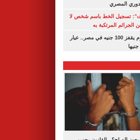
لدوري المصري
ات": تسجيل الخط باسم شخص لا
 الجرائم المرتكبة به
سعر الذهب اليوم يقفز 100 جنيه في مصر.. عيار
يجوز الصلح؟.. القانون يحسم