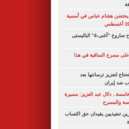
ة
 يحتضن هشام عباس في أمسية
الهند تختبر بنجاح صاروخ "أغنى-4" الباليستى
على مسرح الساقية في هذا
حتاج لتعزيز ترسانتها بعد
رب ضد إيران
خامسة.. دلال عبد العزيز: مسيرة
اسة والمسرح
ين تنفيذيين يقيدان حق اكتساب
ة