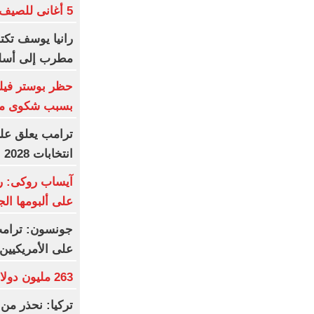
5 أغانى للصيف و5 للشتاء
رانيا يوسف تك
مطرب إلى أسل
بسبب شكوى من 
ترامب يعلق على
انتخابات 2028
آيساب روكى: ري
على ألبومها الج
جونسون: ترامب
على الأمريكيين
263 مليون دولار عالميا لفيلم Moana
تركيا: نحذر من 