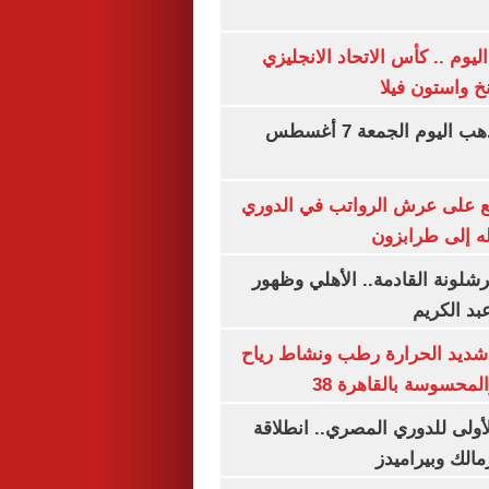
ليوم .. كأس الاتحاد الانجليزي
خ واستون فيلا
توقعات سعر الذهب اليوم الجمعة 7 أغسطس
ع على عرش الرواتب في الدوري
له إلى طرابزون
شلونة القادمة.. الأهلي وظهور
بد الكريم
شديد الحرارة رطب ونشاط رياح
لمحسوسة بالقاهرة 38
لأولى للدوري المصري.. انطلاقة
مالك وبيراميدز