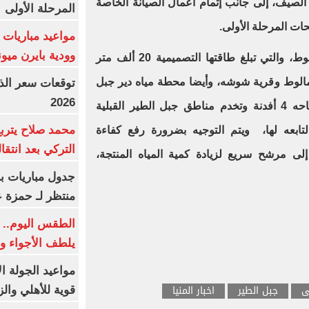
لصيف، إلى جانب إتمام أعمال الصيانة الخاصة
المرحلة الأولى
ت المرحلة الأولى.
مواعيد مباريات ا
وودية بايرن ميون
كذلك محطه معالجة الصليبة بسمالوط، والتي تبلغ طاقتها التصميمية 20 ألف متر
مالوط وقرية شوشه، وأيضا محطة مياه دير جبل
2026
الطير المرشحة، المقامة على مساحه 4 أفدنة وتخدم مناطق جبل الطير القبلية
محمد صلاح يترب
لتابعه لها، ويتم التوجيه بضرورة رفع كفاءة
التركي بعد انتقا
لى مرشح سريع لزيادة كمية المياه المنتجة،
جدول مباريات بر
منتظر لـ حمزة ع
الطقس اليوم.. 
يلطف الأجواء وا
مواعيد الجولة ا
ى
جبل الطير
اخبار المنيا
قوية للأهلي والز