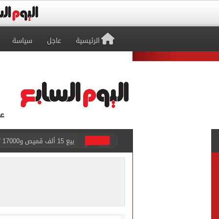
الرئيسية
عاجل
سياسة
المرحلة الأولى.. معامل تنس
7 قتلى و15 مصابا بإطلاق نار داخل مدرسة فى تايلاند
صفقة محمد صلاح تتصدر عنا
تقارير: سيلتيك الأسكتلندي 
محمود حميدة يحتفل بزفاف ا