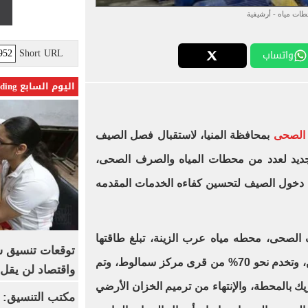
ات مياه - أرشيفية
Short URL
واتساب
اليوم السابع Trending
الصحى
بمحافظة المنيا، لاستقبال فصل الصيف
تجديد لعدد من محطات المياه والصرف الصحى،
 دخول الصيف لتحسين كفاءه الخدمات المقدمه
صحى، محطه مياه عرب الزينة، تبلغ طاقتها
توقعات تنسيق شب
التصميمية 1600 ل/ث على مرحلتين، وتخدم نحو 70% من قرى مركز سمالوط، وتم
واقتصاد لن يقل عن
يك بالمحطة، والإنتهاء من ترميم الخزان الأرضي
مكتب التنسيق: إ