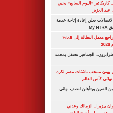
. كاريكاتير «اليوم السابع» يحيي
عبد العزيز
لاتصالات يعلن إعادة إتاحة خدمة
My N
جهاز الإحصاء: تراجع معدل البطالة إلى 5.8%
20
رابزون.. الجماهير تحتفل بمحمد
يهنئ منتخب ناشئات مصر لكرة
نهائي كأس العالم
من الصين ويتأهلن لنصف نهائي
ان بيزيرا.. الزمالك وعدني