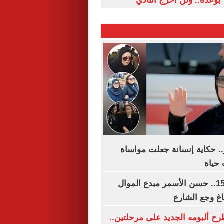
بوعده.. ولن أحرج النادي
.. حكاية إنسانة جعلت مواساة
حياة
ذكرى رحيله الـ15.. حسن الأسمر مبدع الموال
غ وجع الشارع
ح ألبومه الجديد على مرحلتين..