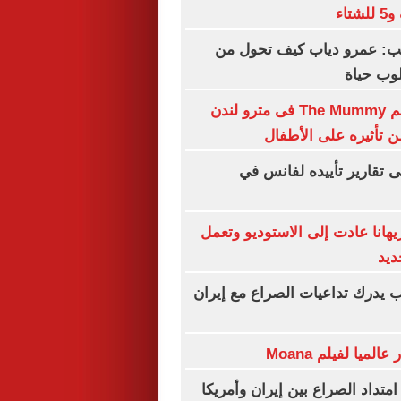
تب: عمرو دياب كيف تحول من
وب حياة
حظر بوستر فيلم The Mummy فى مترو لندن
تأثيره على الأطفال
 تقارير تأييده لفانس في
هانا عادت إلى الاستوديو وتعمل
ديد
 يدرك تداعيات الصراع مع إيران
امتداد الصراع بين إيران وأمريكا