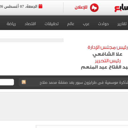
الجمعة، 07 أغسطس 2026
تقارير
حوادث
عرب
عالم
تحقيقات
اقتصاد
رياضة
يق الجامعات تستقبل طلاب الثانوية لتسجيل الرغبات
وين الصحف التركية وقميصه يشعل الأسواق في طرابزون
يضم هيثم حسن بعقد حتى 2030
بنته ويرقص معها في أجواء مليئة بالفرحة.. فيديو وصور