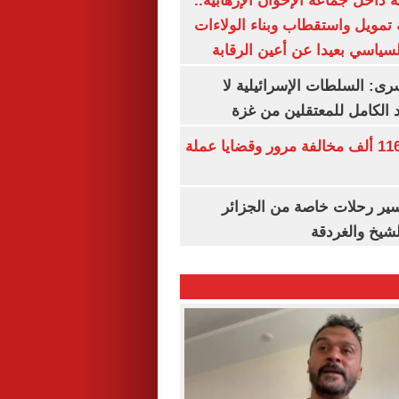
 داخل جماعة الإخوان الإرهابية..
تمويل واستقطاب وبناء الولاءات
لسياسي بعيدا عن أعين الرقابة
رى: السلطات الإسرائيلية لا
الكامل للمعتقلين من غزة
الداخلية تضبط 116 ألف مخالفة مرور وقضايا عملة
ير رحلات خاصة من الجزائر
لشيخ والغردقة