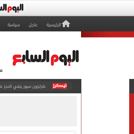
الرئيسية
عاجل
سياسة
طرابزون سبور ينفي الحجز 
منتخب ناشئات كرة اليد يخسر أمام إسبانيا 27 - 26 ف
قفزة أعادت الزمن الجميل..
الأهلي ينهي مرانه الأول ف
انطلاق مباراة مصر وإسبانيا