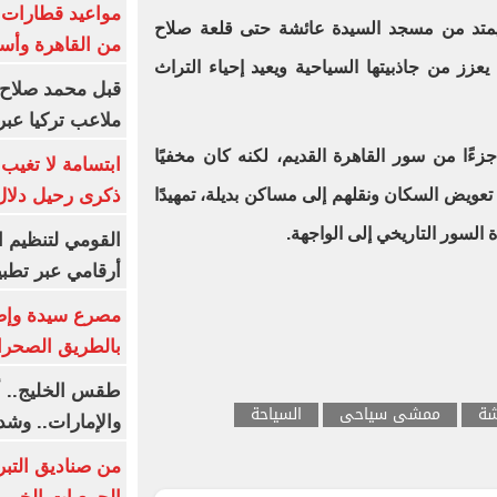
متد من مسجد السيدة عائشة حتى قلعة صلاح
من القاهرة وأس
ز من جاذبيتها السياحية ويعيد إحياء التراث
قبل محمد صلاح.
ملاعب تركيا عبر 
ءًا من سور القاهرة القديم، لكنه كان مخفيًا
ابتسامة لا تغيب.
ذكرى رحيل دلال 
ويض السكان ونقلهم إلى مساكن بديلة، تمهيدًا
ة السور التاريخي إلى الواجهة.
القومي لتنظيم ا
أرقامي عبر تطبيق TRA
بالطريق الصحرا
طقس الخليج.. أ
شة
ممشى سياحى
السياحة
والإمارات.. وشد
من صناديق التبر