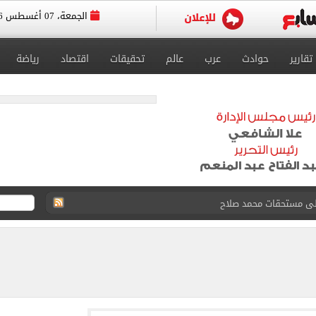
الجمعة، 07 أغسطس 2026
تقارير
حوادث
عرب
عالم
تحقيقات
اقتصاد
رياضة
على مستحقات محمد صلاح
ى نصف نهائى بطولة العالم
 رأسية وائل جمعة فى مران الأهلي تستحضر أمجاد الصخرة
ى معسكر إسبانيا.. جلسة عموتة وفقرة بدنية.. صور
 فى نصف نهائي بطولة العالم لناشئات كرة اليد