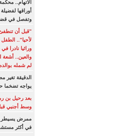
الاتهام.. محكمة
أوراقها لفضيلة
وتفصل في قضي
"قبل أن تنطفئ 
لأحيا".. الطف
وراثيا نادرا في
والعين.. أشعة 
لم شمله بوالده 
الدقيقة تغير 
يواجه تضخما حاد
بعد رحيل بن ر
وسط أجنبي قبل
ممرض يسيطر عل
في أكثر مستشفيا