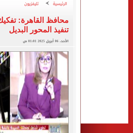
الزمالك يبلغ 4 لاعبين بعدم التواجد مع الفريق الأول بالموسم الجديد
الرئيسية
تليفزيون
الكشف عن قصر محمد صلاح ا
محافظ القاهرة: تفكيك
الاتحاد التركي يمنح طرابز
تنفيذ المحور البديل
برشلونة يطرح تذاكر مواجه
الأحد، 06 أبريل 2025 01:01 ص