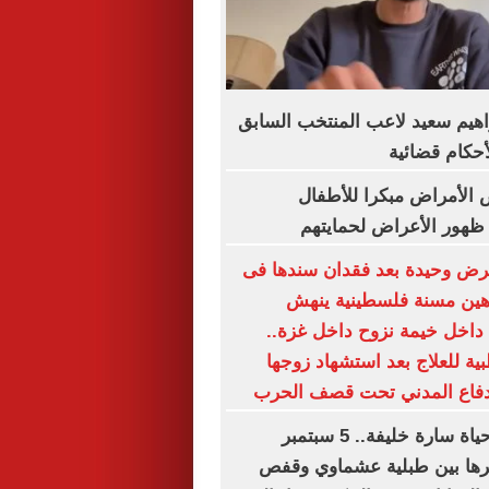
هيم سعيد لاعب المنتخب السابق
لأحكام قضائية
الأمراض مبكرا للأطفال
ظهور الأعراض لحمايتهم
رض وحيدة بعد فقدان سندها فى
باهين مسنة فلسطينية ينهش
اخل خيمة نزوح داخل غزة..
ية للعلاج بعد استشهاد زوجها
دفاع المدني تحت قصف الحرب
أخطر يوم في حياة سارة خليفة.. 5 سبتمبر
ها بين طبلية عشماوي وقفص