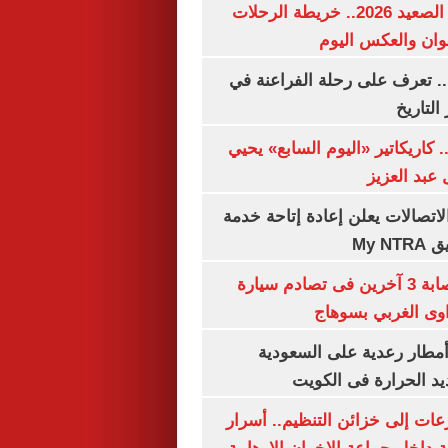
مواعيد قطارات الصعيد 2026.. خريطة الرحلات
وان والعكس اليوم
. تعرف على رحلة الفراعنة في
التاريخ
. كاريكاتير «اليوم السابع» يحيي
عبد العزيز
لاتصالات يعلن إعادة إتاحة خدمة
My N
مصرع سيدة وإصابة 3 آخرين فى تصادم سيارة
وى الغربي بسوهاج
مطار رعدية على السعودية
يد الحرارة فى الكويت
عات إلى خزائن التنظيم.. أسرار