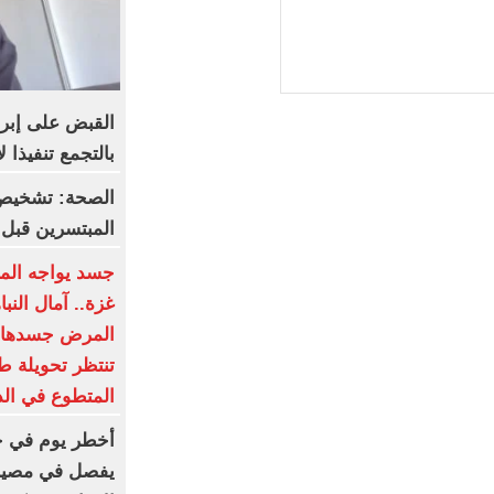
القبض على إبرا
بالتجمع تنفيذا 
الصحة: تشخيص 
المبتسرين قبل 
جسد يواجه الم
غزة.. آمال الن
المرض جسدها د
تنتظر تحويلة طب
المتطوع في ال
يفصل في مصير