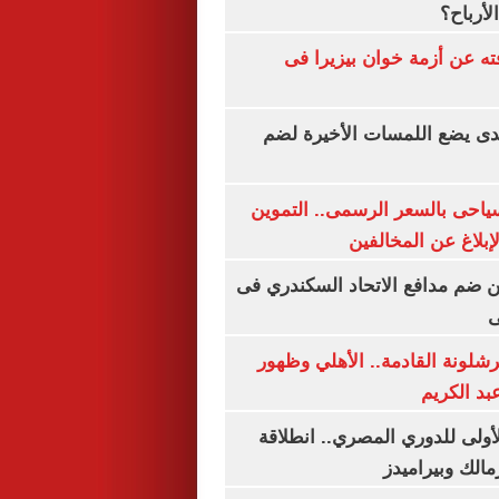
لأرباح؟
ته عن أزمة خوان بيزيرا فى
ندى يضع اللمسات الأخيرة لضم
سياحى بالسعر الرسمى.. التموين
بلاغ عن المخالفين
 ضم مدافع الاتحاد السكندري فى
ى
شلونة القادمة.. الأهلي وظهور
بد الكريم
لأولى للدوري المصري.. انطلاقة
مالك وبيراميدز