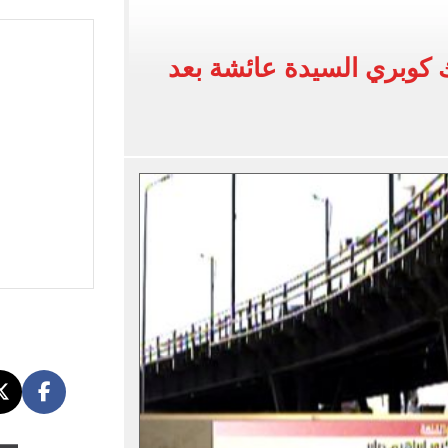
لفاخر فى طرابزون.. صور
 كوبري السيدة عائشة بعد
ون سبور رخصة مشاركة محمد صلاح
القاضي المزيف: اشتريت بدلتين من سوق الجمعة واستأجرت بودي جارد عشان أتقن الشخصية
ة الأهلي على كأس خوان جامبر