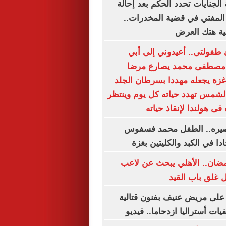
 الجنايات تحدد الحكم بعد إحالة
 المفتي في قضية المخدرات..
ة هتك العرض
طفولتى.. أعيدوني إلى أبي
ل مصطفى محمد يصارع مرضا
 غزة يجعله مهددا بسرطان الجلد
الشمس تهدد حياته كل يوم وينتظر
فى هولندا لإنقاذ حياته
مصيره.. الطفل محمد فسفوس
ا في الكبد والكليتين بغزة
مضان.. الأهلي يبحث عن لاعب
 غلق باب القيد
ى مريض عنيف بفنون قتالية
ت أستراليا ازدحاما.. فيديو