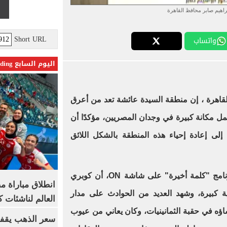
براهيم صابر محافظ القاهرة
Short URL
واتساب
اليوم السابع Trending
لقاهرة ، إن منطقة السيدة عائشة تعد من أعرق
مل مكانة كبيرة في وجدان المصريين، مؤكدًا أن
 إلى إعادة إحياء هذه المنطقة بالشكل اللائق
وأضاف، خلال مداخلة هاتفية مع برنامج "كلمة أخيرة" على شاشة ON، أن كوبري
انطلاق مباراة م
 كبيرة، وشهد العديد من الحوادث على مدار
العالم لناشئات ك
اؤه في حقبة الثمانينيات، وكان يعاني من عيوب
سعر الذهب يقفز