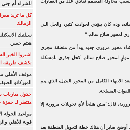
ة بسبب محاولة المصمم تفادي عدد من العقارات
للشراء أم جني ا
كل ما تريد معرف
الزمالك
ائه، وده كان بيؤدي لحوادث كتير، والحل اللي
ازي لمحور صلاح سالم."
سيلتيك الاسكتل
هيثم حسن
نشاء محور مروري جديد يبدأ من منطقة مجرى
اشتروا الخبز ال
 موازٍ لمحور صلاح سالم، كحل جذري للمشكلة
تكشف طريقة الإ
موقف الأهلي من
د الانتهاء الكامل من المحور البديل، الذي يتم
الميركاتو الصيف
 للقوات المسلحة.
جدول مباريات بر
منتظر لـ حمزة ع
ورية، قال:"مش هنلجأ لأي تحويلات مرورية إلا
مواعيد الجولة ا
قوية للأهلي والز
 أوضح صابر أن هناك خطة لتحويل المنطقة بعد