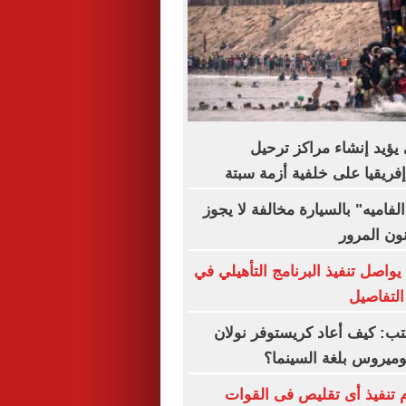
ي يؤيد إنشاء مراكز ترحيل
فريقيا على خلفية أزمة سبتة
لفاميه" بالسيارة مخالفة لا يجوز
نون المرور
يواصل تنفيذ البرنامج التأهيلي في
التفاصيل
ب: كيف أعاد كريستوفر نولان
ميروس بلغة السينما؟
 تنفيذ أى تقليص فى القوات