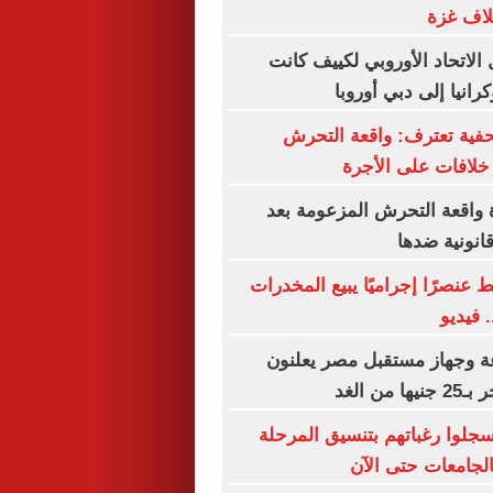
لاف غزة
 الاتحاد الأوروبي لكييف كانت
رانيا إلى دبي أوروبا
فية تعترف: واقعة التحرش
لافات على الأجرة
 واقعة التحرش المزعومة بعد
انونية ضدها
 عنصرًا إجراميًا يبيع المخدرات
 فيديو
عة وجهاز مستقبل مصر يعلنون
من الغد
سجلوا رغباتهم بتنسيق المرحلة
الجامعات حتى الآن