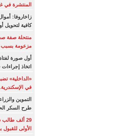
المنتشرة في غ
زاخاروفا: أموال
كافية لتحويل أوك
منتحلة صفة صح
مزعومة بسبب خ
أول صورة لفتاة
اتخاذ إجراءات ق
«الداخلية» تضبط
في الإسكندرية..
التموين والزرا
طرح السكر الحر بـ25 جنيها 
29 ألف طالب 
الأولى للقبول ب