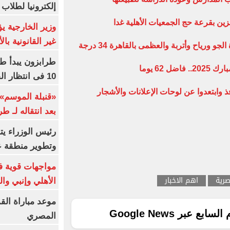
إلكترونيا لطلاب 
زين بقرعة حج الجمعيات الأهلية غدا
وزير الخارجية 
غير القانونية با
طرابزون يبدأ ط
62 يوما
10 فى انتظار الفرعون (فيديو)
فذ وابتعدوا عن لوحات الإعلانات والأشجار
«قنبلة الموسم»
بعد انتقاله لـ ط
رئيس الوزراء ي
وتطوير منطقة ع
مواجهات قوية فى
صرية
اهم الاخبار
الأهلي وإنبي وال
موعد مباراة الق
ع عبر Google News
المصري