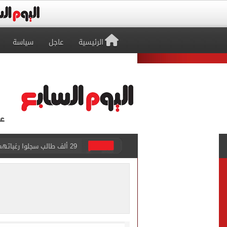
الرئيسية
عاجل
سياسة
29 ألف طالب سجلوا رغباتهم fتنسيق المرحلة الأولى للقبول بالجامعات حتى الآن
حفلات U Arena تنطلق مع الهضبة عمرو دياب ضمن «يلا ساحل 2026» بالعلمين الجديدة
الآلاف يودعون عروس الشرقية
هل التربح من السوشيال ميدي
«يلا ساحل 2026» يقدم نموذجا جديدا للتسويق السياحى عبر المحتوى التفاعلى