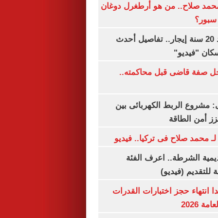
مد صلاح.. من هو أرطغرل دوغان
سبور؟
شقتك ملكك بعد 20 سنة إيجار.. تفاصيل أحدث
كان "فيديو"
ل صفة قاضى قبل محاكمته..
 مشروع الربط الكهربائى بين
زز أمن الطاقة
لـ محمد صلاح فى تركيا.. فيديو
يمية الشرطة.. اعرف الفئة
 للتقديم (فيديو)
ا انتهاء حجز اختبارات القدرات
ة 2026