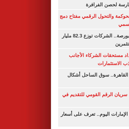
رسة لحصن الفرافرة
حوكمة والتحول الرقمي مفتاح دمج
رسمي
طوفان أرباح بالبورصة.. الشركات توزع 82.3 مليار
ثمرين
اد مستحقات الشركاء الأجانب
ب الاستثمارات
 القاهرة.. سوق الساحل أشكال
سريان الرقم القومي للتقديم في
لإمارات اليوم.. تعرف على أسعار