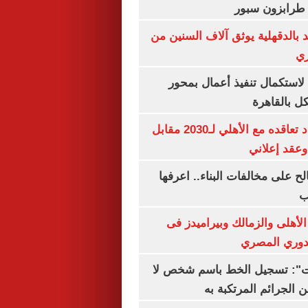
طرابزون سبور
بالدقهلية يوثق آلاف السنين من
ري
لاستكمال تنفيذ أعمال بمحور
 بالقاهرة
إمام عاشور يمدد تعاقده مع الأهلي لـ2030 مقابل
الح على مخالفات البناء.. اعرفها
ب
لأهلى والزمالك وبيراميدز فى
لدوري المصري
ات": تسجيل الخط باسم شخص لا
 الجرائم المرتكبة به