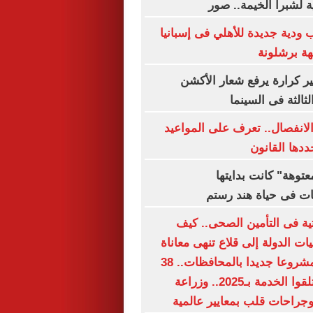
ة لشبرا الخيمة.. صور
 ودية جديدة للأهلي فى إسبانيا
هة برشلونة
ير كرارة يرفع شعار الأكشن
ثالثة فى السينما
الانفصال.. تعرف على المواعيد
ددها القانون
توهة" كانت بدايتها
ات فى حياة هند رستم
حتية فى التأمين الصحى.. كيف
 الدولة إلى قلاع تنهى معاناة
الملايين؟.. 15 مشروعا جديدا بالمحافظات.. 38
مليون مواطن تلقوا الخدمة بـ2025.. وزراعة
جراحات قلب بمعايير عالمية