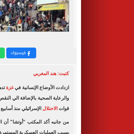
فيسبوك
كتبت: هند المغربي
ازدادت الأوضاع الإنسانية في
غزة
تدهو
والرعاية الصحية بالإضافة الي النقص
قوات
الاحتلال
الإسرائيلي منذ أسابيع 
من جانبه أكد المكتب "أوتشا" أن ال
بسبب العمليات العسكرية المستمرة،