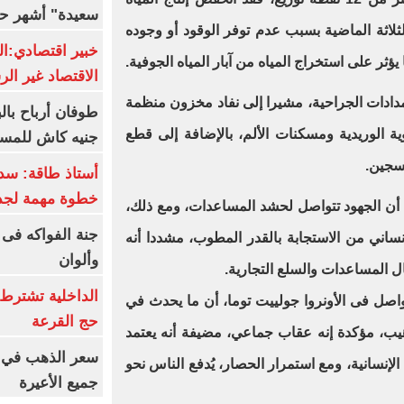
سعيدة" أشهر حا
ابيع الثلاثة الماضية بسبب عدم توفر الوقود أو وجوده
خبير اقتصادي:ال
ثر على استخراج المياه من آبار المياه الجوفية.
الاقتصاد غير ال
دادات الجراحية، مشيرا إلى نفاد مخزون منظمة
ة الوريدية ومسكنات الألم، بالإضافة إلى قطع
جنيه كاش للمست
سجين.
أستاذ طاقة: سد
خطوة مهمة لجذ
 أن الجهود تتواصل لحشد المساعدات، ومع ذلك،
جنة الفواكه فى
ساني من الاستجابة بالقدر المطوب، مشددا أنه
وألوان
ال المساعدات والسلع التجارية.
الداخلية تشترط 
تواصل فى الأونروا جولييت توما، أن ما يحدث في
حج القرعة
يب، مؤكدة إنه عقاب جماعي، مضيفة أنه يعتمد
سعر الذهب في ا
إنسانية، ومع استمرار الحصار، يُدفع الناس نحو
جميع الأعيرة