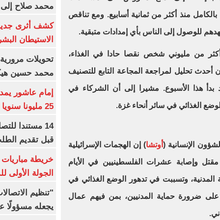
محمد صلاح إلى 
بالكامل منذ أكثر من ثمانية أسابيع. ومع تناقص
كشف أثرى جديد 
هم للوصول إلى الناس بأي إمدادات متبقية.
الاستيطان البش
كثر من مليوني شخص نقصا حادا في الغذاء،
تحويلات مرورية 
 أحدث تحليل لمراجعة المجاعة التابع للتصنيف
محمد حسين هيكل
 بدأ هذا الأسبوع. مشيرا إلى أن الشركاء في
وضع الغذائي في سائر أنحاء غزة.
25 مليونا سنويا وعقد إعلاني
14 مستندا للتص
قبل تقديم الطل
شؤون الإنسانية (
أوتشا
) إن الهجمات الإسرائيلية
خريطة مباريات ا
تل وإصابة عشرات الفلسطينيين في الأيام
الجولة الأولى ل
تية المدنية، وتسببت في تدهور الوضع الغذائي في
"تنظيم الاتصال
د على ضرورة حماية المدنيين، بمن فيهم عمال
يجعله مسؤولًا عن
ني.