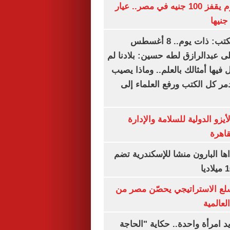
سعر الذهب اليوم يقفز 100 جنيه في مصر.. عيار
سعيد الشحات يكتب: ذات يوم.. 8 أغسطس
خ على عبدالرازق لطه حسين: بلادنا لم
فيها أمثالك بالعلم.. وماذا يصيب
ر كل الكتب ورفع العلماء إلى
يزو الدولية للسلامة والإدارة
قاهرة
اها البارون منشا للإسكندرية تضم
لع الاستراتيجي يحصّن مصر من
لعالمية
 يد امرأة واحدة.. حكاية "الحاجة