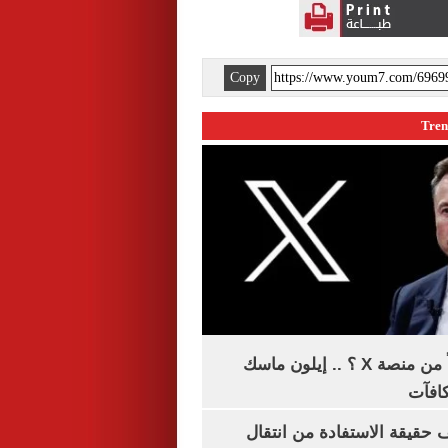
Copy
هل تتلقى أرباحاً من منصة X ؟ .. إيلون ماسك
كافآت
حقيقة الاستفادة من انتقال