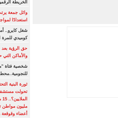
الخريطة الرقمي
وائل جمعة يرتب
استعدادًا لمواج
شغل كايرو.. أم
كوميدي للمرة ال
حق الرؤية بعد 
والأماكن التي ح
شخصية فتاة "مع
للنجومية..محط
ثورة البنية الت
تحولت مستشفيات
أعضاء وقوقعة و