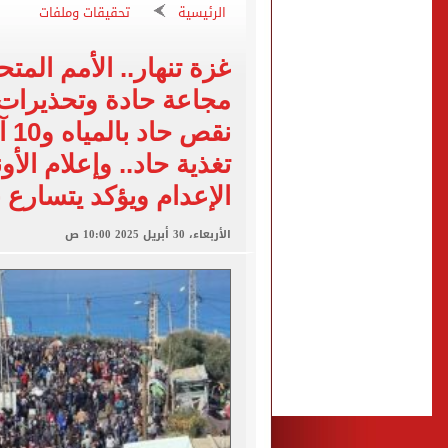
الرئيسية
تحقيقات وملفات
تقارير: انتقال محمد صلاح لـ 
كشف أثرى جديد بالدقهلية 
تحويلات مرورية لاستكمال ت
مجاعة حادة وتحذيرات 
الأهلي يختتم مرانه الصباحي
نق
تغذية حاد.. وإعلام ال
الإعدام ويؤكد يتسارع
الأربعاء، 30 أبريل 2025 10:00 ص