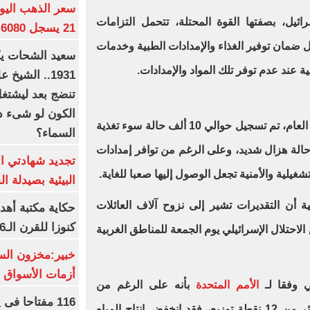
ئيل، بصفتها القوة المحتلة، تتحمل التزامات
21 يسجل 6080 جنيها
ضمان توفير الغذاء والإمدادات الطبية وخدمات
ية عند عدم توفر تلك المواد والإمدادات.
1931.. الشي
تنضج بعد ليشتغل 
الكون لو شىء دم
وأضاف المكتب الأممي أنه منذ بداية العام، تم تسجيل حوالي 10 ألف حالة سوء تغذية
السماء؟
د بين الأطفال، بما في ذلك 1600 حالة هزال شديد، وعلى الرغم من توافر إمدادات
تجديد شهادتي الأ
تشغيلية والأمنية تجعل الوصول إليها صعبا للغاية.
البيئية بصيدلة ال
 أن التقديرات تشير إلى نزوح آلاف العائلات
حكاية مكتبة أهد
كنوزا للقرن الـ16 ميلاديا
لاحتلال الإسرائيلي يوم الجمعة للمناطق الغربية
خبير:مخزون الس
أزمات الأسواق ا
ي وفقا لـ
الأمم المتحدة
بأنه على الرغم من
116 مفتاحا فى
استمرارهم في توفير المياه عبر أكثر من 12 نقطة توزيع، فقد انخفض إنتاج المياه