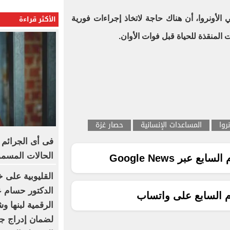
الأكثر قراءة
الأونروا، أن هناك حاجة لاتخاذ إجراءات فورية
 المنقذة للحياة قبل فوات الأوان.
نروا
المساعدات الإنسانية
حصار غزة
فى أى الجرائم 
الحالات المسمو
ع عبر Google News
القليوبية على خ
الدكتور حسام عب
م السابع على واتساب
الرقمية لبنها و
لضمان إدراج جم