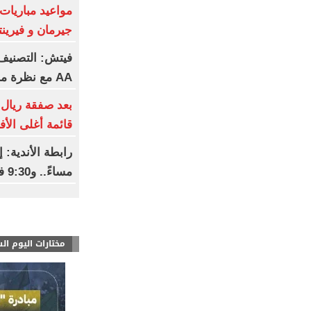
مواعيد مباريات 
جيرمان و فيرين
فيتش: التصنيف 
AA مع نظرة مستقبلية مستقرة
بعد صفقة ريال 
قائمة أغلى الأف
مساءً.. و9:30 فى رمضان
مختارات اليوم ال