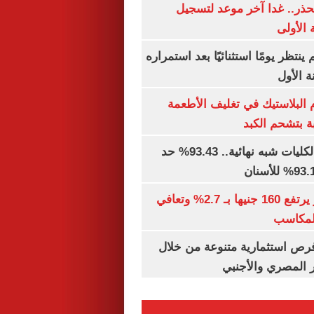
حذر.. غدا آخر موعد لتسجيل
 الأولى
ينتظر يومًا استثنائيًا بعد استمراره
 الأول
البلاستيك في تغليف الأطعمة
ة بتشحم الكبد
توقعات تنسيق الكليات شبه نهائية.. 93.43% حد
الذهب في مصر يرتفع 160 جنيها بـ 2.7% وتعافي
المكاسب
رص استثمارية متنوعة من خلال
 المصري والأجنبي