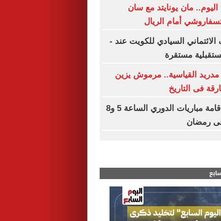
اليوم.. مان يونايتد مع سان
تسفاروشي أمام الريال
الائتماني السيادي للكويت عند -
مدريد القياسية.. مرموش يزين
ارقة فى التاريخ
رابطة الأندية: إقامة مباريات الدوري الساعة 5 و8
سابع