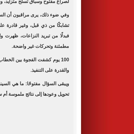
لصراع مفتوح وسباق تسلّح متزايد، 
وفي ضوء ذلك، يرى مراقبون أن السي
تشابكًا من ذي قبل، وغير قادرة ع
فبدلًا من تبريد النزاعات، ظهرت و
مطمئنة وتحركات غير واضحة.
100 يوم كشفت الفجوة بين الخطاب
والقدرة على التنفيذ.
ويبقى السؤال مفتوحًا: ما هي السين
تحويل وعودها إلى نتائج ملموسة أم س