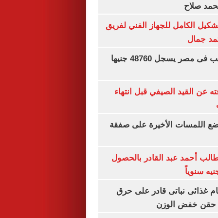
محمد صلاح
تشكيل الكامل للجهاز الفني لفريق
تمد جمال
سعر الجنيه الذهب فى مصر يسجل 48760 جنيها
ته عن القيد الصيفي قبل انتهاء
يضع اللمسات الأخيرة على صفقة
الب أحمد عبد القادر بالحصول
ام غذائى نباتى قادر على حرق
ن حقن خفض الوزن