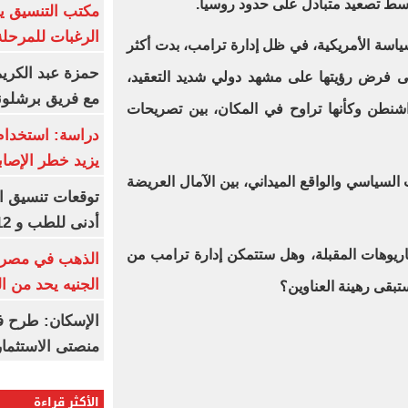
وسط تصعيد متبادل على حدود روسيا.
مكتب التنسيق ي
الرغبات للمرحلة
اسة الأمريكية، في ظل إدارة ترامب، بدت أكثر
حمزة عبد الكريم 
لى فرض رؤيتها على مشهد دولي شديد التعقيد،
مع فريق برشلونة
اشنطن وكأنها تراوح في المكان، بين تصريحات
دراسة: استخدام 
يزيد خطر الإصاب
 السياسي والواقع الميداني، بين الآمال العريضة
أدنى للطب و 93.12% للأسنان
اريوهات المقبلة، وهل ستتمكن إدارة ترامب من
الجنيه يحد من 
تبقى رهينة العناوين؟
الإسكان: طرح ف
منصتى الاستثمار
الأكثر قراءة