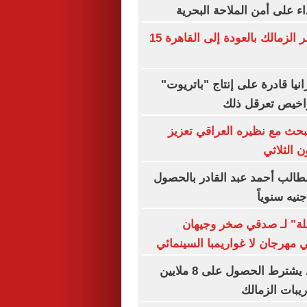
ء على أمن الملاحة البحرية
شيكو بانزا يخطر الزمالك بالعودة إلى القاهرة 15
نيا قادرة على إنتاج "باتريوت"
تراخيص تعرقل ذلك
يبحث مع نظيره العراقي تعزيز
ن الثلاثي
طالب أحمد عبد القادر بالحصول
ة" لـ صدقي صخر وجيهان
هرجان لا غواريمبا السينمائي
عبد الله السعيد يشترط الحصول على 8 ملايين
ريبات الزمالك