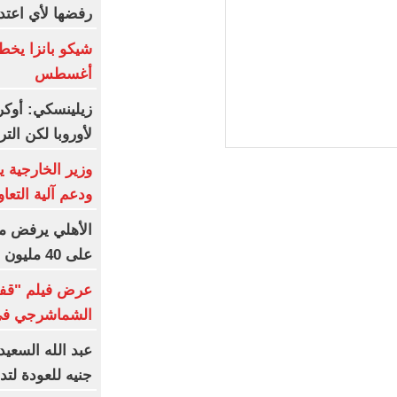
رفضها لأي اعتدا
أغسطس
زيلينسكي: أوكرا
لأوروبا لكن ال
وزير الخارجية 
ودعم آلية التعاو
الأهلي يرفض م
على 40 مليون جنيه سنوياً
عرض فيلم "قفل
الشماشرجي في م
جنيه للعودة لتد