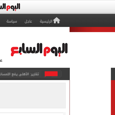
الرئيسية
عاجل
سياسة
تقارير: الأهلى يضع اللمسات
عبد الله السعيد يواصل الغي
برنامج غذائى خاص للاعبى ا
شيكو بانزا يخطر الزمالك بالعودة 
رسميا.. اتحاد الكرة يعلن استض