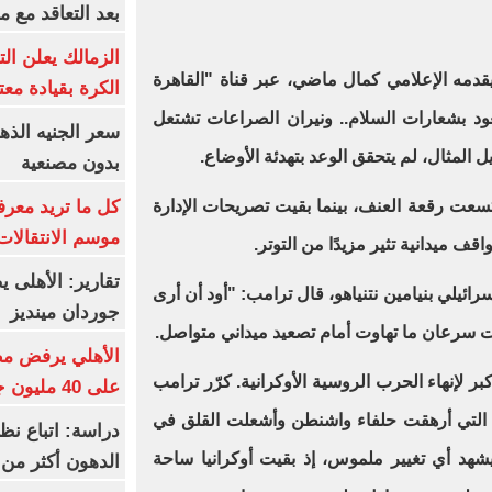
بعد التعاقد مع 
الزمالك يعلن ال
دمه الإعلامي كمال ماضي، عبر قناة "القاهرة
الكرة بقيادة مع
يعود بشعارات السلام.. ونيران الصراعات تشتعل
المثال، لم يتحقق الوعد بتهدئة الأوضاع.
بدون مصنعية
كل ما تريد معرف
عت رقعة العنف، بينما بقيت تصريحات الإدارة
موسم الانتقالات
قف ميدانية تثير مزيدًا من التوتر.
تقارير: الأهلى 
سرائيلي بنيامين نتنياهو، قال ترامب: "أود أن أرى
جوردان مينديز
ت سرعان ما تهاوت أمام تصعيد ميداني متواصل.
الأهلي يرفض مط
بر لإنهاء الحرب الروسية الأوكرانية. كرّر ترامب
على 40 مليون جنيه سنوياً
 التي أرهقت حلفاء واشنطن وأشعلت القلق في
دراسة: اتباع نظ
م يشهد أي تغيير ملموس، إذ بقيت أوكرانيا ساحة
الدهون أكثر م