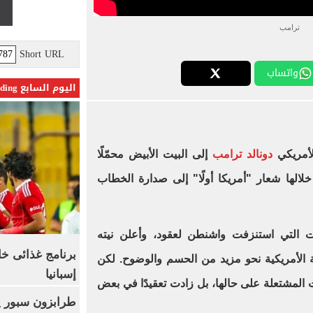
ترامب
Short URL
واتساب
اليوم السابع Trending
دونالد ترامب
إلى البيت الأبيض محمّلًا
الها شعار "أمريكا أولًا" إلى صدارة الخطاب
ات التي استنزفت واشنطن لعقود، وأعلن نيته
برنامج غذائى خ
 الأمريكية نحو مزيد من الحسم والوضوح. لكن
إسبانيا
ات المشتعلة على حالها، بل زادت تعقيدًا في بعض