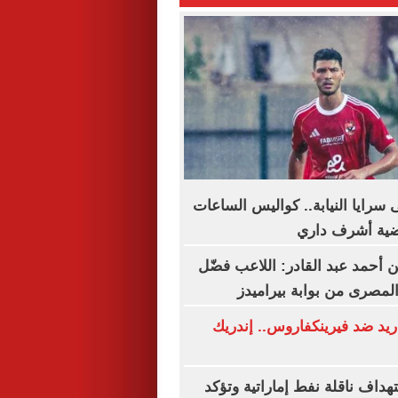
 سرايا النيابة.. كواليس الساعات
ضية أشرف داري
أحمد عبد القادر: اللاعب فضّل
المصرى من بوابة بيراميدز
يد ضد فيرينكفاروس.. إندريك
تهداف ناقلة نفط إماراتية وتؤكد