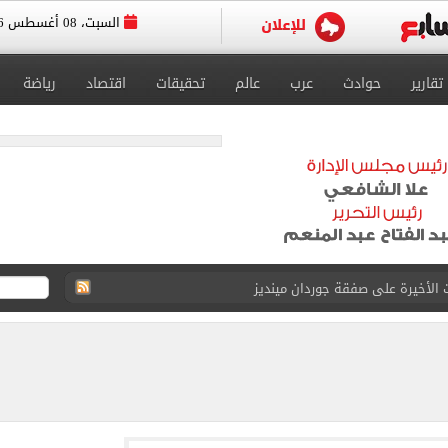
السبت، 08 أغسطس 2026
تقارير
حوادث
عرب
عالم
تحقيقات
اقتصاد
رياضة
 الأخيرة على صفقة جوردان مينديز
اب عن معسكر الزمالك بالعاصمة الجديدة
لأهلي فى معسكر إسبانيا
إلى القاهرة 15 أغسطس
افة مصر بطولة أمم أفريقيا تحت 23 سنة