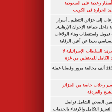
مطار رعدية على السعودية
يد الحرارة فى الكويت
عات إلى خزائن التنظيم.. أسرار
 داخل جماعة الإخوان الإرهابية..
تمويل واستقطاب وبناء الولاءات
لسياسي بعيدا عن أعين الرقابة
رى: السلطات الإسرائيلية لا
الكامل للمعتقلين من غزة
الداخلية تضبط 116 ألف مخالفة مرور وقضايا عملة
ير رحلات خاصة من الجزائر
لشيخ والغردقة
لتأمين الصحي الشامل تواصل
 لتعزيز التكامل والارتقاء بالخدمات