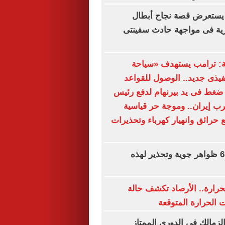
يستعرض قصة نجاح أبطال
رية فى مواجهة حادث سفينتى
ة: ترامب يستهدف «سياحة
نفيذى جديد.. الوصول للقواعد
ضغط فى يد بيرنهام لدفع رئيس
ب إيران.. وموجة حر قياسية
 حرائق وانهيار كهرباء وتحذيرات
حالة الطقس.. 6 ظواهر جوية وتحذير لهذه
حرارة.. الأرصاد تكشف حالة
الحرارة المتوقعة
لزمالك فى الدورى الممتاز