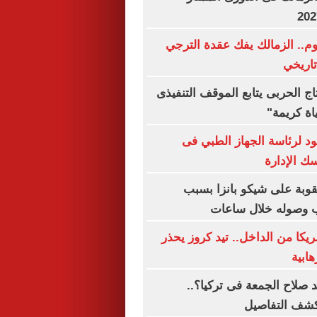
وم.. الزمالك يفك عقدة الترجي
تاريخي
تاج الحربى يتابع الموقف التنفيذى
ة كريمة"
د لرئاسة الجهاز الطبي فى
ك الإدارة
قوبة على شيكو بانزا بسبب
قب وصوله خلال ساعات
يكا من الداخل.. تيد كروز يحذر
هابية
صلاح الجمعة فى تركيا؟..
كشف التفاصيل