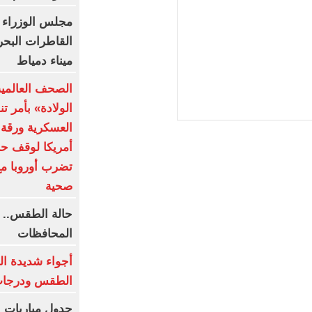
مجلس الوزراء 
القاطرات البح
ميناء دمياط
الصحف العالمي
الولادة» بأمر ت
العسكرية ورقة 
أمريكا لوقف حر
تضرب أوروبا مع
صحية
المحافظات
أجواء شديدة ال
الطقس ودرجات 
جدول مباريات ا