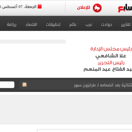
الجمعة، 07 أغسطس 2026
تقارير
حوادث
عرب
عالم
تحقيقات
اقتصاد
رياضة
لمسات الأخيرة لضم هيثم حسن
انات الدور الثانى للثانوية العامة؟.. التعليم توضح
ودية أمام جوزتيبي غداً.. اعرف موقف محمد صلاح
صاد تكشف حالة الطقس ودرجات الحرارة المتوقعة