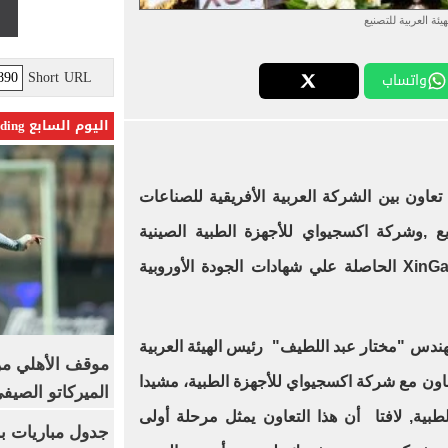
هيئة العربية للتصنيع
Short URL
واتساب
اليوم السابع Trending
تعاون بين الشركة العربية الأفريقية للصناعات
صنيع ,وشركة اكسجيواي للأجهزة الطبية الصينية
XinGaoYi Egypt International (XGY) الحاصلة علي شهادات الجودة الأوروبية
ندس "مختار عبد اللطيف" رئيس الهيئة العربية
موقف الأهلي من
تعاون مع شركة اكسجيواي للأجهزة الطبية، مشيدا
الميركاتو الصيف
الطبية, لافتا أن هذا التعاون يمثل مرحلة أولى
جدول مباريات بر