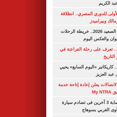
بد الكريم
لأولى للدوري المصري.. انطلاقة
مالك وبيراميدز
مواعيد قطارات الصعيد 2026.. خريطة الرحلات
وان والعكس اليوم
. تعرف على رحلة الفراعنة في
التاريخ
. كاريكاتير «اليوم السابع» يحيي
عبد العزيز
لاتصالات يعلن إعادة إتاحة خدمة
My N
مصرع سيدة وإصابة 3 آخرين فى تصادم سيارة
وى الغربي بسوهاج