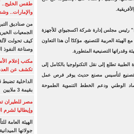
طقس الخليج.. أ
لأفريقية.
والإمارات.. وشد
من صناديق التبر
ج" رئيس مجلس إدارة شركة اكسجيواي للأجهزة
الجمعيات الخيرية
كيف تحولت لآلة 
ع الهيئة العربية للتصنيع، مؤكدًا أن هذا التعاون
وصناعة النفوذ ا
ئة وقدراتها التصنيعية المتطورة.
مكتب إعلام الأس
لطبية تطلع إلى نقل التكنولوجيا بالكامل إلى
تكشف عن العدد 
 للتصنيع لتأسيس مصنع حديث يوفر فرص عمل
صاد الوطني ودعم الخطط التنموية الطموحة
بقيمة 3 ملايين
مصر للطيران تس
وإيطاليا لشرم ا
الهيئة العامة ل
جولاتها الميدانية