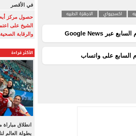
في الأقصر
يه
اكسجيواي
الاجهزة الطبيه
حصول مركز أبحا
الشيخ على اعتماد
ع عبر Google News
والرقابة الصحية
الأكثر قراءة
م السابع على واتساب
انطلاق مباراة 
بطولة العالم لن