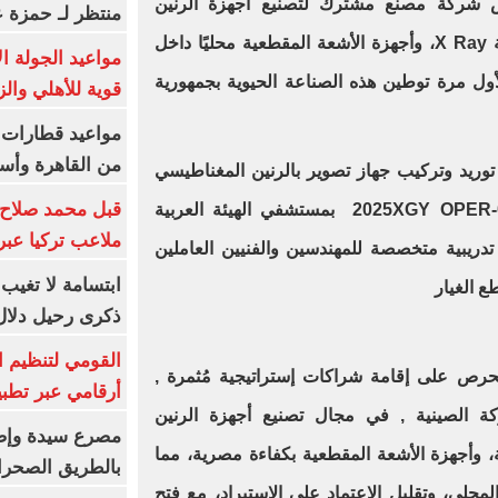
 شركة مصنع مشترك لتصنيع أجهزة الرنين
منتظر لـ حمزة ع
المغناطيسي وأجهزة الأشعة السينية X Ray، وأجهزة الأشعة المقطعية محليًا داخل
مواعيد الجولة ا
ولأول مرة توطين هذه الصناعة الحيوية بجمهورية
قوية للأهلي والز
من القاهرة وأس
وريد وتركيب جهاز تصوير بالرنين المغناطيسي
قبل محمد صلاح.
المتطور طراز موديل عام 2025XGY OPER-0.35T بمستشفي الهيئة العربية
ملاعب تركيا عبر 
ج تدريبية متخصصة للمهندسين والفنيين العاملين
ابتسامة لا تغيب.
ع الغيار
ذكرى رحيل دلال 
القومي لتنظيم ا
تحرص على إقامة شراكات إستراتيجية مُثمرة ,
أرقامي عبر تطبيق TRA
ة الصينية , في مجال تصنيع أجهزة الرنين
، وأجهزة الأشعة المقطعية بكفاءة مصرية، مما
بالطريق الصحرا
حلي، وتقليل الإعتماد على الإستيراد، مع فتح