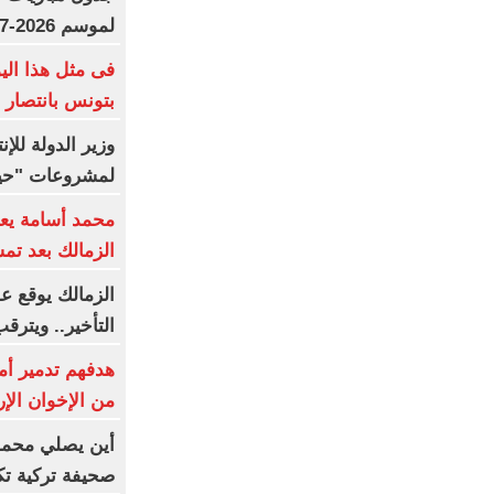
لموسم 2026-2027
فى مثل هذا الي
بتونس بانتصار 
وزير الدولة للإن
لمشروعات "حيا
محمد أسامة يعو
الزمالك بعد تمس
الزمالك يوقع ع
التأخير.. ويتر
هدفهم تدمير أمر
من الإخوان الإر
أين يصلي محمد 
صحيفة تركية ت