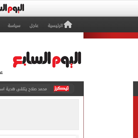
الرئيسية
عاجل
سياسة
سيلتيك الاسكتلندى يضع ال
تقارير: بيراميدز يعرض 5 ملايين دولار راتباً لحسم صفقة يوسف النصيري
هل يتغير رقم الجلوس فى امتح
طرابزون سبور يخوض مباراة 
أجواء شديدة الحرارة.. الأر