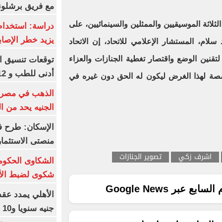
مع فريق برشلونة
الثلاثة الموسيقيين والممثلين والسينمائيين، على
دراسة: استخدام 
يزيد خطر الإصاب
ام، المستشار الإعلامي للاتحاد، إن الاتحاد
تقنين الوضع واقتصار تغطية الجنازات والعزاء
أدنى للطب و 93.12% للأسنان
صصة لهذا الغرض ليكون له الحق دون غيره في
الجنيه يحد من 
الإسكان: طرح ف
منصتى الاستثمار
اشرف زكي
تصوير الجنازات
شكوى لضبط الأس
ع عبر Google News
جنيه سنويا و10 بونص وإعلانات