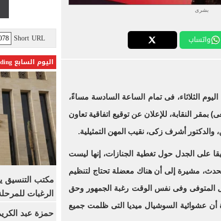
بشرى
Short URL
واتساب
اليوم السابع Trending
 اليوم الثلاثاء، فى تمام الساعة السادسة مساءً،
) بمقر النقابة، للإعلان عن توقيع اتفاقية تعاون
 والدكتور أشرف زكى، نقيب المهن التمثيلية.
يقا على الجدل حول تغطية الجنازات، إنها ليست
 تحدث، مشيرة إلى أن هناك معضلة تحتاج لتنظيم
مكتب التنسيق ي
ل المتوفى وفى نفس الوقت رغبة الجمهور وحق
الرغبات للمرحلة
 أن عشوائية السوشيال ميديا التى ظلمت جميع
حمزة عبد الكريم 