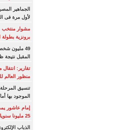
الجماهير المصر
لأول مرة فى ال
مشوار منتخب نا
برونزية بطولة ا
49 مليون شخص
المقبل نتيجة ظا
تقارير: انتقال 
منظور العالم ل
تنسيق المرحلة ا
الموجود بها أم
25 مليونا سنويا وعقد إعلاني
الذباب الإلكترو