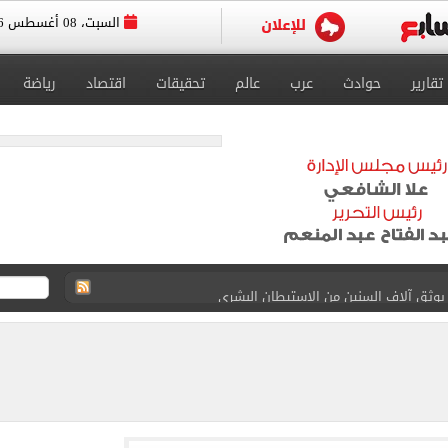
السبت، 08 أغسطس 2026
تقارير
حوادث
عرب
عالم
تحقيقات
اقتصاد
رياضة
يوثق آلاف السنين من الاستيطان البشري
نفيذ أعمال بمحور محمد حسين هيكل بالقاهرة
 فى إسبانيا.. اعرف موعد التدريب المسائي
قعات الكليات والمعاهد الموجود بها أماكن شاغرة
ا سنويا وعقد إعلاني