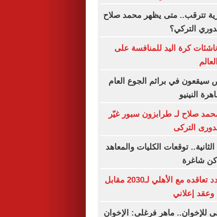
ية تترقب.. متى يظهر محمد صلاح
دوري التركي؟
شئات كرة اليد للمنافسة على
لعالم
 سيقعون في براثم الجوع العام
هرة النينيو
محمد صلاح لـ طرابزون سبور غيّر
لدورى التركى
لثانية.. توقعات الكليات والمعاهد
اكن شاغرة
إمام عاشور يمدد تعاقده مع الأهلي لـ2030 مقابل
نى للإخوان.. ماهر فرغلى: الإخوان