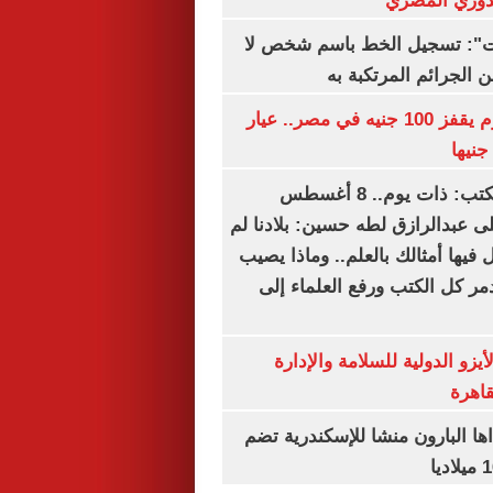
لدوري المصري
ات": تسجيل الخط باسم شخص لا
 الجرائم المرتكبة به
سعر الذهب اليوم يقفز 100 جنيه في مصر.. عيار
سعيد الشحات يكتب: ذات يوم.. 8 أغسطس
خ على عبدالرازق لطه حسين: بلادنا لم
فيها أمثالك بالعلم.. وماذا يصيب
ر كل الكتب ورفع العلماء إلى
يزو الدولية للسلامة والإدارة
قاهرة
اها البارون منشا للإسكندرية تضم