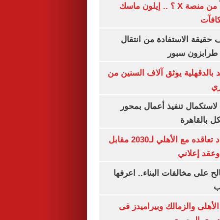
هل تتلقى أرباحاً من منصة X ؟ .. إيلون ماسك
كافآت
حقيقة الاستفادة من انتقال
طرابزون سبور
بالدقهلية يوثق آلاف السنين من
ري
لاستكمال تنفيذ أعمال بمحور
 بالقاهرة
إمام عاشور يمدد تعاقده مع الأهلي لـ2030 مقابل
الح على مخالفات البناء.. اعرفها
ب
لأهلى والزمالك وبيراميدز فى