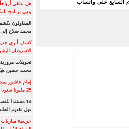
م السابع على واتساب
ينهى برنامج الم
المقاولون يكشف 
محمد صلاح إلى 
كشف أثرى جديد 
الاستيطان البش
تحويلات مرورية 
محمد حسين هيكل
25 مليونا سنويا وعقد إعلاني
14 مستندا للتص
قبل تقديم الطل
خريطة مباريات ا