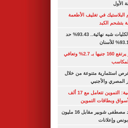
 الأول
البلاستيك في تغليف الأطعمة
ة بتشحم الكبد
توقعات تنسيق الكليات شبه نهائية.. 93.43% حد
الذهب في مصر يرتفع 160 جنيها بـ 2.7% وتعافي
المكاسب
رص استثمارية متنوعة من خلال
 المصري والأجنبي
الشكاوى الحكومية: التموين تتعامل مع 17 ألف
واق وبطاقات التموين
الأهلي يمدد عقد مصطفى شوبير مقابل 16 مليون