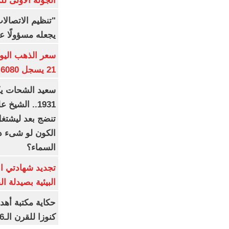
الجولة الأولى ل
"تنظيم الاتصال
يجعله مسؤولًا عن
21 يسجل 6080 جنيها
1931.. الشي
تنضج بعد ليشتغل 
الكون لو شىء دم
السماء؟
تجديد شهادتي الأ
البيئية بصيدلة ال
حكاية مكتبة أهد
كنوزا للقرن الـ16 ميلاديا