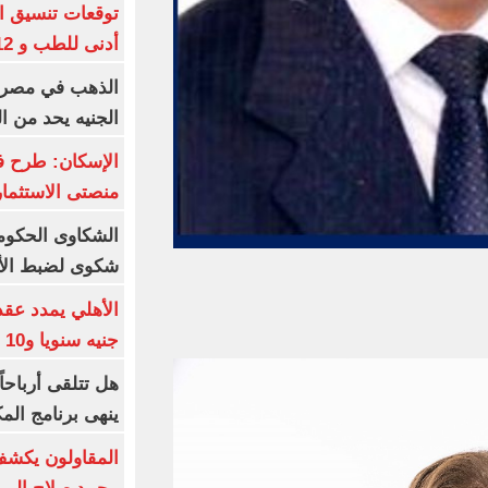
أدنى للطب و 93.12% للأسنان
الجنيه يحد من 
الإسكان: طرح ف
منصتى الاستثمار
شكوى لضبط الأس
جنيه سنويا و10 بونص وإعلانات
ينهى برنامج الم
المقاولون يكشف 