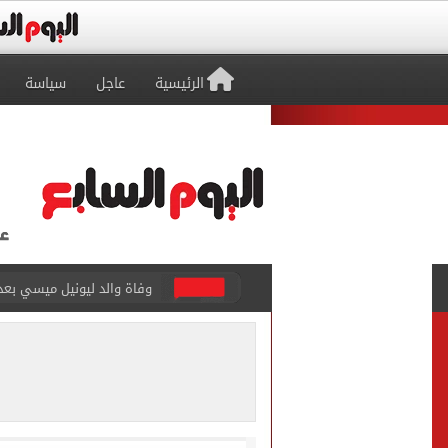
الرئيسية
عاجل
سياسة
وفاة والد ليونيل ميسي بع
حمزة عبد الكريم ينتظر يومًا
الإسكان: طرح فرص استثماري
الشكاوى الحكومية: التموين تتعامل مع 17 ألف شكوى لضبط 
الشمال القطرى ينهى إجراء
تقارير: انتقال محمد صلاح لـ 