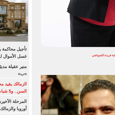
تأجيل محاكمة رج
ائبة فريدة الشوباشي
غسل الأموال لـ11 أكتوبر
منير عقيلة مديرً
«ب»
الزمالك يقيد م
السن.. و5 شباب فى القائمة
أوروبا والزمالك