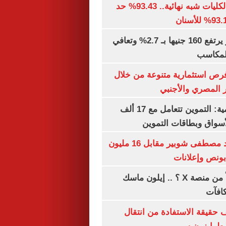
توقعات تنسيق الكليات شبه نهائية.. 93.43% حد
الذهب في مصر يرتفع 160 جنيها بـ 2.7% وتعافي
المكاسب
رص استثمارية متنوعة من خلال
 المصري والأجنبي
الشكاوى الحكومية: التموين تتعامل مع 17 ألف
واق وبطاقات التموين
الأهلي يمدد عقد مصطفى شوبير مقابل 16 مليون
هل تتلقى أرباحاً من منصة X ؟ .. إيلون ماسك
كافآت
حقيقة الاستفادة من انتقال