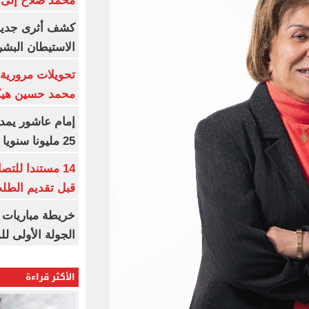
محمد صلاح إلى 
كشف أثرى جديد 
الاستيطان البش
تحويلات مرورية 
محمد حسين هيكل
25 مليونا سنويا وعقد إعلاني
14 مستندا للتص
قبل تقديم الطل
خريطة مباريات ا
الجولة الأولى ل
الأكثر قراءة