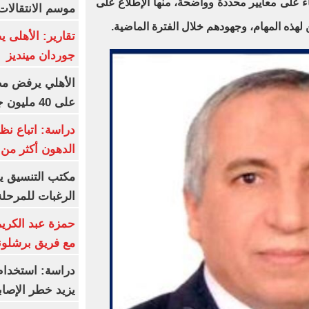
اء على معايير محددة وواضحة، منها الإطلاع على
موسم الانتقالات
لهذه المهام، وجهودهم خلال الفترة الماضية.
تقارير: الأهلى 
جوردان مينديز
الأهلي يرفض مط
على 40 مليون جنيه سنوياً
دراسة: اتباع نظ
الدهون أكثر م
مكتب التنسيق ي
الرغبات للمرحلة
حمزة عبد الكريم 
مع فريق برشلونة
دراسة: استخدام 
يزيد خطر الإصاب