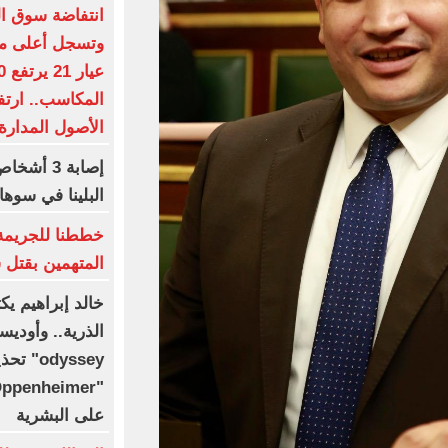
الأصول المدارة تقفز لـ530
إصابة 3 
البلينا في سوها
المتهمين بقتل 
خالد إبراهيم ي
odyssey
على البشرية