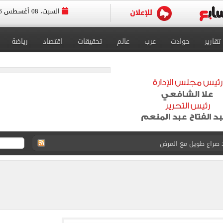
السبت، 08 أغسطس 2026
تقارير
حوادث
عرب
عالم
تحقيقات
اقتصاد
رياضة
د صراع طويل مع المرض
 استثنائيًا بعد استمراره مع فريق برشلونة الأول
ة متنوعة من خلال منصتى الاستثمار المصري والأجنبي
الأسواق وبطاقات التموين
ات ضم محمد علي بن رمضان لاعب الأهلى
طرابزون سبور غيّر منظور العالم للدورى التركى