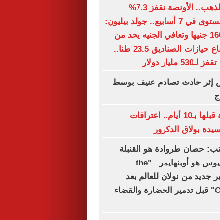
انتفاضة سوق الذهب.. الأونصة تقفز 7.3%
وتسجل أعلى مستوى في 7 أسابيع.. جولد بيليون:
عيار 21 يرتفع 160 جنيها وتعافي الجنيه يحد من
المكاسب.. ارتفاع حيازات الصناديق 23.5 طنا..
 مليار دولار
أشخاص إثر حادث تصادم عنيف بوسط
ج
خططنا للجريمة قبلها بـ10 أيام.. اعترافات
سيدة بولاق الدكرور
كتب: حصان طروادة هو القنبلة
الذرية.. وأوديسيوس هو أوبنهايمر.. "the
" تحذير جديد من نولان للعالم بعد
"Oppenheimer" قبل تدمير الحضارة والقضاء