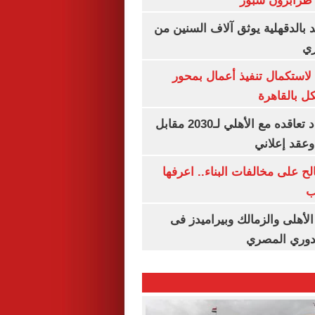
طرابزون سبور
بالدقهلية يوثق آلاف السنين من
ري
لاستكمال تنفيذ أعمال بمحور
 بالقاهرة
إمام عاشور يمدد تعاقده مع الأهلي لـ2030 مقابل
الح على مخالفات البناء.. اعرفها
ب
لأهلى والزمالك وبيراميدز فى
لدوري المصري