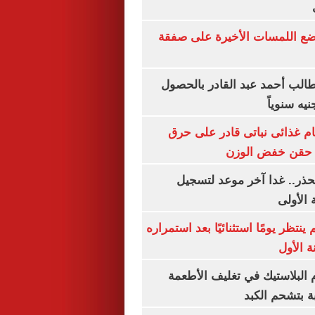
يضع اللمسات الأخيرة على صفقة
الب أحمد عبد القادر بالحصول
ام غذائى نباتى قادر على حرق
ن حقن خفض الوزن
حذر.. غدا آخر موعد لتسجيل
 الأولى
ينتظر يومًا استثنائيًا بعد استمراره
 الأول
البلاستيك في تغليف الأطعمة
ة بتشحم الكبد