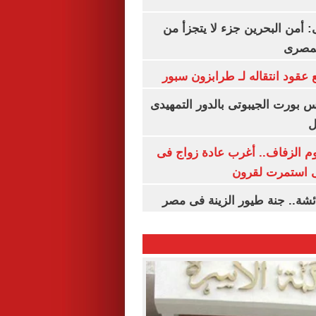
أمن البحرين جزء لا يتجزأ من
لمصرى
عقود انتقاله لـ طرابزون سبور
س بورت الجيبوتى بالدور التمهيدى
ل
م الزفاف.. أغرب عادة زواج فى
 استمرت لقرون
شة.. جنة طيور الزينة فى مصر