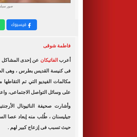
صور سيلفى
فيسبوك
فاطمة شوقى
أعرب
الفاتيكان
عن إحدى المشاكل الر
فى كنيسة القديس بطرس ، وهى الص
مكالمات الفيديو التي تم التقاطها م
على وسائل التواصل الاجتماعى، واعت
وأشارت صحيفة الناثيونال الأرجنت
جيليسنان ، طُلب منه إبعاد عصا ال
حيث تسبب فى إزعاج كبير لهم .