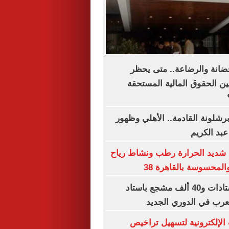
حضانة والرضاعة.. متى يحظر
ين الحقوق المالية المستحقة
رشلونة القادمة.. الأهلي وظهور
عبد الكريم
 شديد الحرارة رطب ونشاط رياح
المحسوسة بالقاهرة 38
سعة كاملة للاستادات و40 ألف مشجع باستاد
لعرب في الدوري الجديد
الإلكترونية لتسهيل تراخيص