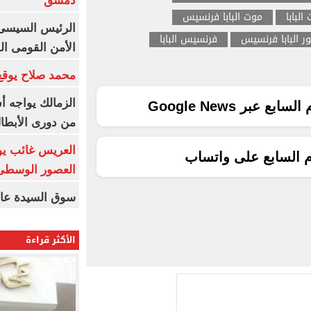
دمشق
البابا
موت البابا فرنسيس
الرئيس السيسى: 
ر البابا فرنسيس
فرنسيس البابا
الأمن القومى ا
محمد صلاح يوقع 
الزمالك يواجه أ
ع عبر Google News
من دورى الأبطا
العريس غائب يو
م السابع على واتساب
العصور الوسطى
سوق السيدة عائ
الأكثر قراءة