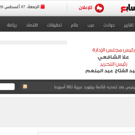
الجمعة، 07 أغسطس 2026
تقارير
حوادث
عرب
عالم
تحقيقات
اقتصاد
رياضة
عد تصدره قائمة بيلبورد عربية لـ68 أسبوعا
عى الغربى كليا من المنيب للعياط.. اعرف التحويلات
ون اليوم السابع فى حفل تقديمه باستاد طرابزون.. فيديو
سجل هذا الرقم
ذا صن وميرور حول علاج سيدة بريطانية في شرم الشيخ