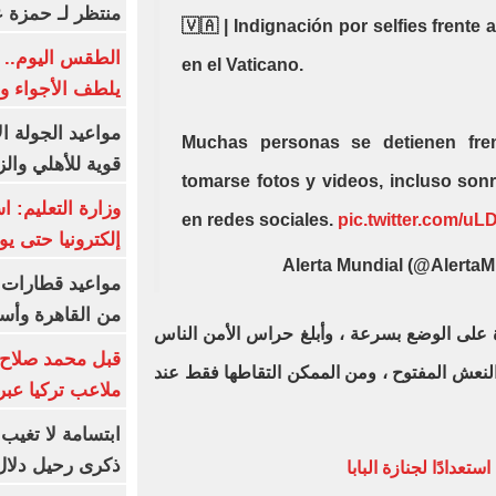
منتظر لـ حمزة ع
🇻🇦 | Indignación por selfies frente 
الطقس اليوم.. 
en el Vaticano.
يلطف الأجواء وا
مواعيد الجولة ا
Muchas personas se detienen frent
قوية للأهلي والز
tomarse fotos y videos, incluso sonr
وزارة التعليم: 
en redes sociales.
pic.twitter.com/
إلكترونيا حتى يو
من القاهرة وأس
 على الوضع بسرعة ، وأبلغ حراس الأمن الناس
قبل محمد صلاح.
 النعش المفتوح ، ومن الممكن التقاطها فقط عند
ملاعب تركيا عبر 
ابتسامة لا تغيب.
ذكرى رحيل دلال 
ستعدادًا لجنازة البابا