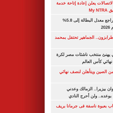
لاتصالات يعلن إعادة إتاحة خدمة
My N
جهاز الإحصاء: تراجع معدل البطالة إلى 5.8%
20
رابزون.. الجماهير تحتفل بمحمد
يهنئ منتخب ناشئات مصر لكرة
نهائي كأس العالم
من الصين ويتأهلن لنصف نهائي
ان بيزيرا.. الزمالك وعدني
بوعده.. ولن أحرج النادي
اب بعبوة ناسفة فى جرمانا بريف