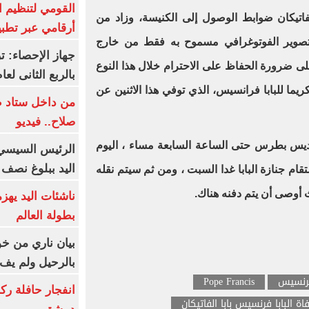
القومي لتنظيم ا
اتيكان ضوابط الوصول إلى الكنيسة، وزاد من
أرقامي عبر تطبيق TRA
لتصوير الفوتوغرافي مسموح به فقط من خارج
ى ضرورة الحفاظ على الاحترام خلال هذا النوع
بالربع الثانى لعام 26
يما للبابا فرانسيس، الذي توفي هذا الاثنين عن
من داخل ستاد ط
صلاح.. فيديو
قديس بطرس حتى الساعة السابعة مساء ، اليوم
الرئيس السيسي 
اليد ببلوغ نصف 
قام جنازة البابا غدا السبت ، ومن ثم سيتم نقله
ث أوصى أن يتم دفنه هناك.
ناشئات اليد يهز
بطولة العالم
بيان ناري من خو
بالرحيل ولم يف 
 فرنسيس
Pope Francis
انفجار حافلة رك
اة البابا فرنسيس بابا الفاتيكان