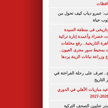
حافظات
تب: عمرو دياب كيف تحول من
وب حياة
اريخى فى منطقة السيدة
 خضراء وأعمدة إنارة تراثية
اهرة التاريخية.. رفع مخلفات
بمحيط سور مجرى العيون..
وزراعة نباتات الزينة يزدها
.. تعرف على رحلة الفراعنة في
 التاريخ
د مباريات الأهلي في الدوري
ر عناوين الصحف التركية