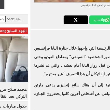
 مع نعش البابا فرانسيس
Short URL
واتساب
اليوم السابع Trending
ئيسية التي واجهها خلال جنازة البابا فرانسيس
ور الشخصية "السيلفى" ومقاطع الفيديو وحتى
ن قبل زوار البابا أمام نعشه ، والتي تم نشرها
بر الفاتيكان أن هذا التصرف "غير محترم".
ينية إلى أن هناك سائح إنجليزى يدعى مارتن
محمد صلاح يترب
سيلفى عن أشخاص آخرين كانوا يحضرون الجنازة
التركي بعد انتقا
جدول مباريات بر