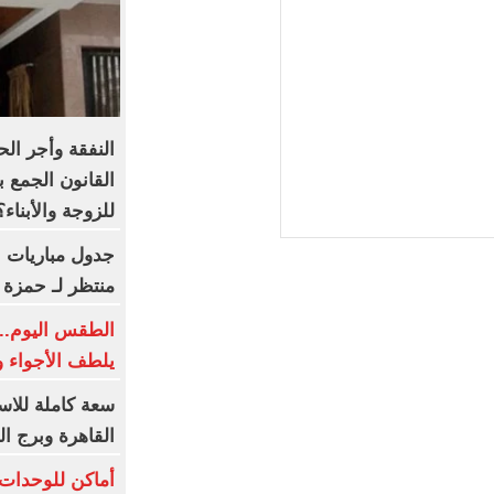
النفقة وأجر ال
القانون الجمع ب
للزوجة والأبناء؟
جدول مباريات ب
منتظر لـ حمزة 
الطقس اليوم..
يلطف الأجواء و
القاهرة وبرج ا
أماكن للوحدات 