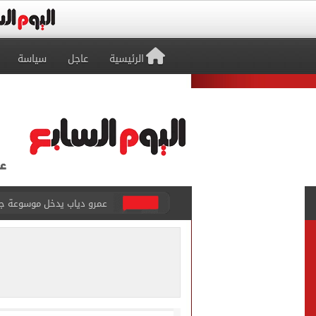
الرئيسية
عاجل
سياسة
عمرو دياب يدخل موسوعة جينيس ب
إغلاق طريق مصر أسوان الزرا
محمد صلاح يظهر على تليفزي
أسعار الذهب في مصر تتراجع.. وعيار 21 ي
الاستعلامات تفند ادعاءات 