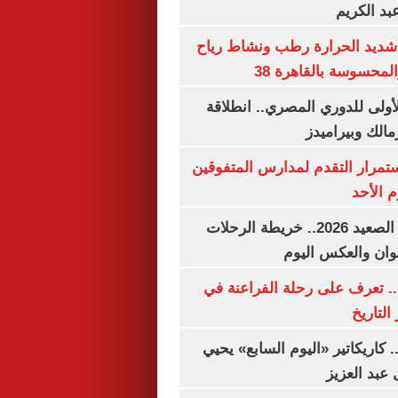
بد الكريم
شديد الحرارة رطب ونشاط رياح
لمحسوسة بالقاهرة 38
لأولى للدوري المصري.. انطلاقة
مالك وبيراميدز
استمرار التقدم لمدارس المتفوقين
م الأحد
مواعيد قطارات الصعيد 2026.. خريطة الرحلات
وان والعكس اليوم
. تعرف على رحلة الفراعنة في
التاريخ
. كاريكاتير «اليوم السابع» يحيي
عبد العزيز