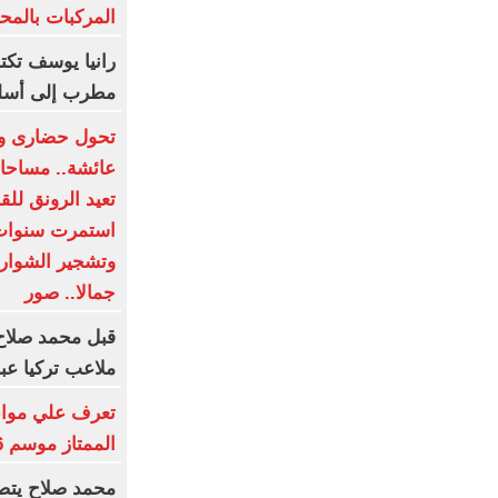
المركبات بالم
رانيا يوسف تك
مطرب إلى أسل
تحول حضارى وت
عائشة.. مساحات
تعيد الرونق للق
استمرت سنوات 
وتشجير الشوارع 
جمالا.. صور
قبل محمد صلاح
ملاعب تركيا عبر
تعرف علي مواعي
الممتاز موسم 2026-2027
محمد صلاح يتصد