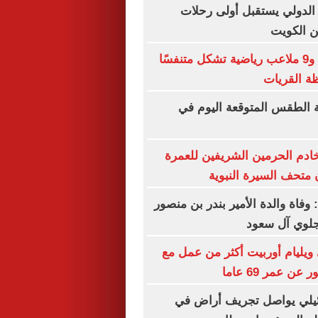
 الدولي يستقبل أولى رحلات
ن الكويت
25 حديقة عامة و9 ملاعب رياضية تشكل متنفسًا
ظة القريات
 الطقس المتوقعة اليوم في
ادم الحرمين الشريفين للعمرة
 متحف السيرة النبوية
 وفاة والدة الأمير بندر بن منصور
جلوي آل سعود
ويليام أوربيت أكثر من عمل مع
عن عمر 69 عاما
ائيلي يواصل تجريف أراض في