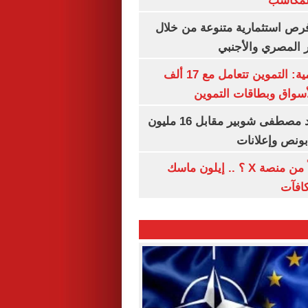
المكاسب
رص استثمارية متنوعة من خلال
 المصري والأجنبي
الشكاوى الحكومية: التموين تتعامل مع 17 ألف
واق وبطاقات التموين
الأهلي يمدد عقد مصطفى شوبير مقابل 16 مليون
هل تتلقى أرباحاً من منصة X ؟ .. إيلون ماسك
كافآت