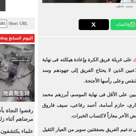
محمد عاطف
Short URL
واتساب
اليوم السابع Trending
ك
على غربلة فريق الكرة وإعادة هيكلته فى نهاية
اعبين الذين لا يحتاج الفريق إلى جهودهم وسد
لنقص وعلى رأسها الأجنحة.
الزمالك الاستغناء عن 10 لاعبين على الأقل فى نهاية الموسم، أبرزهم محمد
رى، حازم أسامة، أحمد رفاعى، سيف فاروق
رفضوا النجاة بأ
الأخر معاراً لاكتساب الخبرات.
مرضاهم أثناء زلز
 تدعيم الفريق بصفقتين سوبر من العيار الثقيل
علماء يكتشفون م