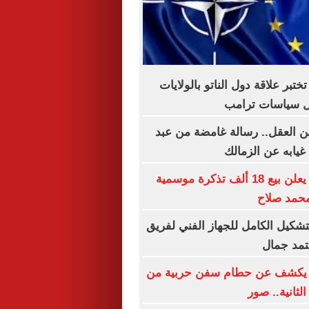
ختبر علاقة دول الناتو بالولايات
ل سياسات ترامب
 العقل.. رسالة غامضة من عبد
 غيابه عن الزمالك
طرابزون سبور يعلن بيع 18 ألف تذكرة موسمية
 محمد صلاح
تشكيل الكامل للجهاز الفني لفريق
عتمد جمال
 يكشف عن حطام سفن حربية من
لثانية.. صور