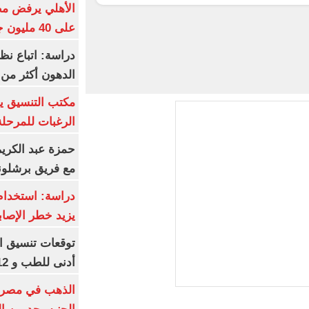
الأهلي يرفض مط
على 40 مليون جنيه سنوياً
دراسة: اتباع نظ
الدهون أكثر م
مكتب التنسيق ي
الرغبات للمرحلة
حمزة عبد الكريم 
مع فريق برشلونة
دراسة: استخدام 
يزيد خطر الإصاب
أدنى للطب و 93.12% للأسنان