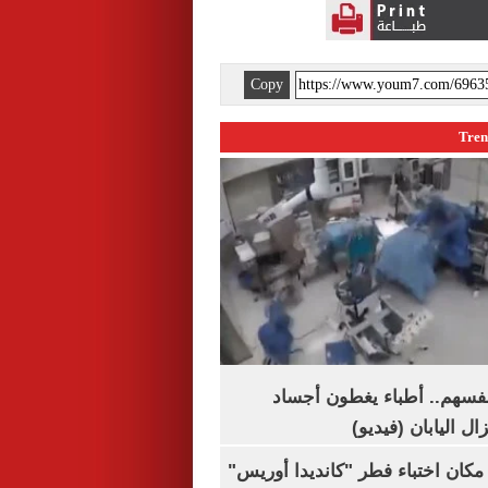
Copy
نفسهم.. أطباء يغطون أجساد
ال اليابان (فيديو)
كان اختباء فطر "كانديدا أوريس"