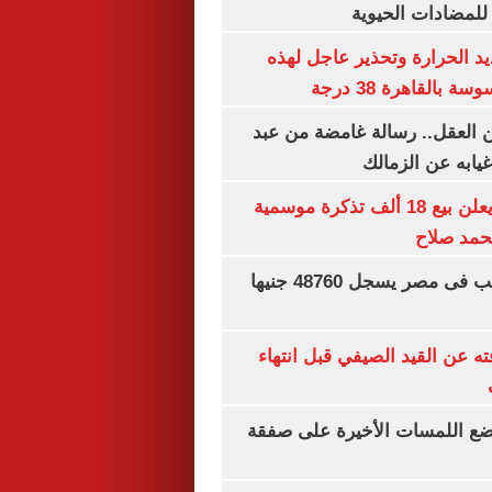
 للمضادات الحيوية
 الحرارة وتحذير عاجل لهذه
بالقاهرة 38 درجة
 العقل.. رسالة غامضة من عبد
غيابه عن الزمالك
طرابزون سبور يعلن بيع 18 ألف تذكرة موسمية
محمد صلاح
سعر الجنيه الذهب فى مصر يسجل 48760 جنيها
ته عن القيد الصيفي قبل انتهاء
يضع اللمسات الأخيرة على صفقة