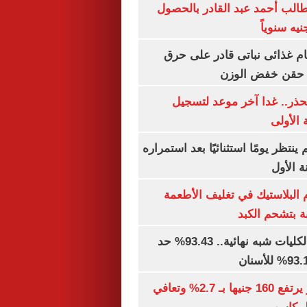
الب أحمد عبد القادر بالحصول
ام غذائى نباتى قادر على حرق
ن حقن خفض الوزن
حذر.. غدا آخر موعد لتسجيل
 الأولى
ينتظر يومًا استثنائيًا بعد استمراره
 الأول
البلاستيك في تغليف الأطعمة
ة بتشحم الكبد
توقعات تنسيق الكليات شبه نهائية.. 93.43% حد
الذهب في مصر يرتفع 160 جنيها بـ 2.7% وتعافي