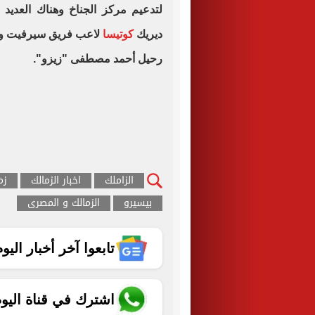
لتدعيم مركز الجناخ وهناك العدي
ديريك
كوتيسا
لاعب فريق سيرفيت وع
رحيل أحمد مصطفى "زيزو".
الزاملك
اخبار الزمالك
زم
بيسيرو
الزمالك و المصرى
تابعوا آخر أخبار اليوم الساب
اشترك في قناة اليو