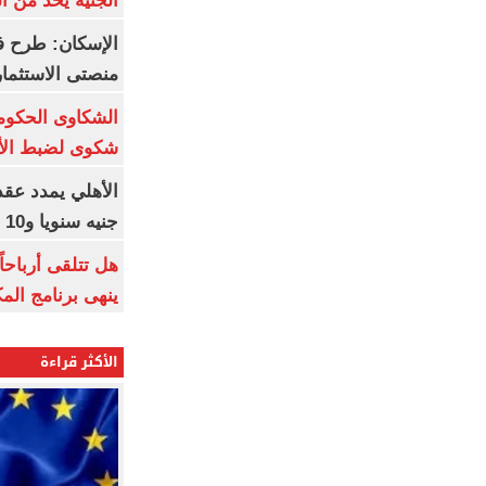
الجنيه يحد من 
الإسكان: طرح ف
منصتى الاستثمار
شكوى لضبط الأس
جنيه سنويا و10 بونص وإعلانات
ينهى برنامج الم
الأكثر قراءة