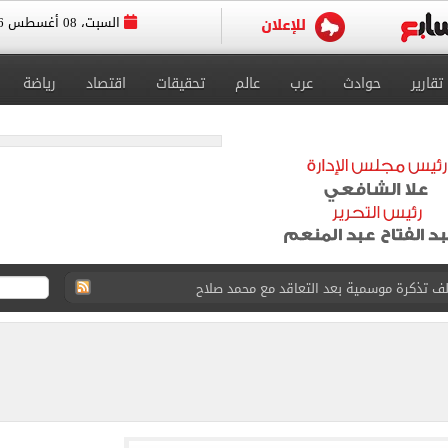
السبت، 08 أغسطس 2026
تقارير
حوادث
عرب
عالم
تحقيقات
اقتصاد
رياضة
ل للجهاز الفني لفريق الكرة بقيادة معتمد جمال
 الأخيرة على صفقة جوردان مينديز
الحصول على 40 مليون جنيه سنوياً
د الناصر محمد فى الزمالك بسبب المباريات الودية
قيا تحت 23 عاماً 2027