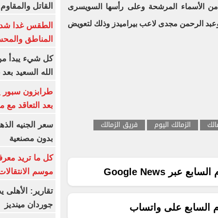
القاتل والمقاوم
د من الأسماء المرشحة وعلى رأسها السويسرى
بد الرحمن مجدى لاعب بيراميدز وذلك لتعويض
الطقس غدا شديد
المناطق والمحسوسة 
كل شيء يبدأ من
الله السعيد بعد 
بعد التعاقد مع 
الك
الزمالك اليوم
فريق الزمالك
بدون مصنعية
كل ما تريد معرف
ع عبر Google News
موسم الانتقالات
تقارير: الأهلى 
جوردان مينديز
م السابع على واتساب