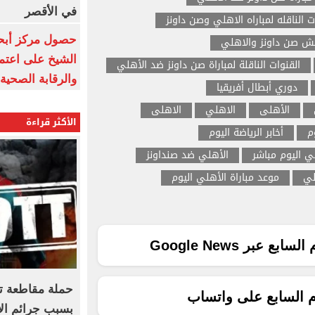
في الأقصر
ت الناقله لمباراه الاهلي وصن داونز
حصول مركز أبحا
ش صن داونز والاهلي
الشيخ على اعتماد
القنوات الناقلة لمباراة صن داونز ضد الأهلي
والرقابة الصحية
دوري أبطال أفريقيا
الأهلى
الاهلي
الاهلى
الأكثر قراءة
م
أخابر الرياضة اليوم
لي اليوم مباشر
الأهلي ضد صنداونز
لي
موعد مباراة الأهلي اليوم
ع عبر Google News
حملة مقاطعة ت
م السابع على واتساب
بسبب جرائم الا