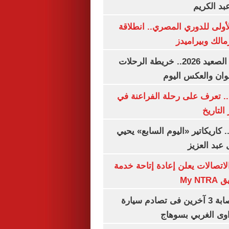
بد الكريم
لأولى للدوري المصري.. انطلاقة
مالك وبيراميدز
مواعيد قطارات الصعيد 2026.. خريطة الرحلات
وان والعكس اليوم
. تعرف على رحلة الفراعنة في
التاريخ
. كاريكاتير «اليوم السابع» يحيي
عبد العزيز
لاتصالات يعلن إعادة إتاحة خدمة
My N
مصرع سيدة وإصابة 3 آخرين فى تصادم سيارة
وى الغربي بسوهاج