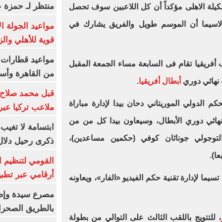
منتظر لـ حمزة ع
يلة الاهلى مؤكداً أن كل اللاعبين سوف تحصل
لاسيما أن الموسم طويل والفريق يشارك في
مواعيد الجولة ا
قوية للأهلي والز
فريقيا تقام فى السابعة مساء الجمعة المقبل
من القاهرة وأس
 نهائي دوري
أبطال أفريقيا
.
قبل محمد صلاح.
كم الدولي الموريتاني دحان بيدا لإدارة مباراة
ملاعب تركيا عبر 
هائي دوري الأبطال، وسيعاون بيدا كل من من
ابتسامة لا تغيب.
والتوجولي جوناثان كوفي (حكمين مساعدين)،
ذكرى رحيل دلال 
ا).
القومي لتنظيم ا
أرقامي عبر تطبيق TRA
تسيما لإدارة تقنية حكم الفيديو «الفار»، ويعاونه
بالطريق الصحرا
، للتتويج باللقب الثالث على التوالي من بطولة