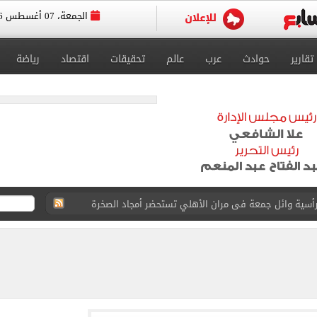
الجمعة، 07 أغسطس 2026
تقارير
حوادث
عرب
عالم
تحقيقات
اقتصاد
رياضة
 رأسية وائل جمعة فى مران الأهلي تستحضر أمجاد الصخرة
ى معسكر إسبانيا.. جلسة عموتة وفقرة بدنية.. صور
 فى نصف نهائي بطولة العالم لناشئات كرة اليد
ائية بعد انضمامه لـ طرابزون سبور
لمسات الأخيرة لضم هيثم حسن