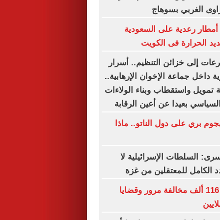
اوى الغربي بسوهاج
أمطار رعدية على السعودية
ديد الحرارة فى الكويت
رعات إلى خزائن التنظيم.. أسرار
ة داخل جماعة الإخوان الإرهابية..
 تمويل واستقطاب وبناء الولاءات
لسياسي بعيدا عن أعين الرقابة
وم بري على دول الناتو.. ماذا
سرى: السلطات الإسرائيلية لا
 الكامل للمعتقلين من غزة
الداخلية تضبط 116 ألف مخالفة مرور وقضايا