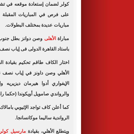
كولر لضمان إستعادة موقعه في تشك
على فرص في المباريات المقبلة 
مباريات عديدة بمختلف البطولات.
مباراة
الأهلى
وصن دوانز بطل جنوب أ
باستاد القاهرة الدولى فى إياب نصف
اختار الكاف طاقم تحكيم بقيادة الح
الأهلي وصن داونز في إياب نصف ن
الإيفواري أدوا هيرمان ديزيريه 
والرواندي صامويل أويكوندا (حكما رابع
كما أعلن كاف تواجد الإثيوبي بامالاك 
الرواندية ساليما موكانسانجا.
ويتطلع الأهلي، بقيادة
مارسيل كولر