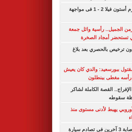
بايرن ميونخ يهزم أستون فيلا 2 - 1 فى مواجهة
من الجميل.. رأسية وائل جمعة
ي تستحضر أمجاد الصخرة
 ترخيص بالحصري بعد بلاغ
قتول ببورسعيد: والدي كان يعيش
 رأسه مغطى ببنطلون
لإفراج.. القصة الكاملة لشاكر
ظة سقوطه
أوروبي يهبط لأدنى مستوى منذ
مصرع سيدة وإصابة 3 آخرين فى تصادم سيارة