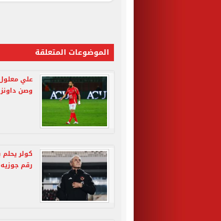
الموضوعات المتعلقة
علي معلول 
وصن داونز 
كولر يحلم ب
رقم جوزيه