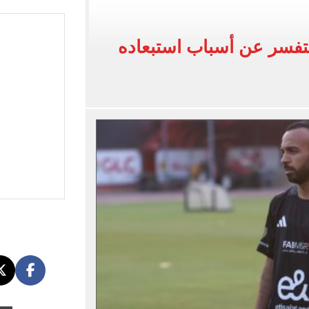
القاضي المزيف: اشتريت بدلتين من سوق الجمعة واستأجرت بودي جارد عشان أتقن الشخصية
ة الأهلي على كأس خوان جامبر
فسر عن أسباب استبعاده
على مستحقات محمد صلاح
ى نصف نهائى بطولة العالم