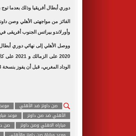
دوري أبطال أفريقيا وذلك بعدما توج بآخر نسختين 2
الفائز من مواجهتى الأهلي وصن داون
وأورلاندو بيراتس الجنوب أفريقى في 
الوداد المغربي، قبل أن يفوز بنسخة 2023 أمام الوداد أيضا.
صن داونز ضد الأهلي
موعد 
الأهلي ضد صن داونز
موعد مبار
مباراه الاهلي وصن داونز
صن دا
موعد مباراة صن داونز والأهلي