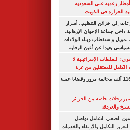
مطار رعدية على السعودية
يد الحرارة فى الكويت
عات إلى خزائن التنظيم.. أسرار
 داخل جماعة الإخوان الإرهابية..
تمويل واستقطاب وبناء الولاءات
لسياسي بعيدا عن أعين الرقابة
رى: السلطات الإسرائيلية لا
الكامل للمعتقلين من غزة
الداخلية تضبط 116 ألف مخالفة مرور وقضايا عملة
ير رحلات خاصة من الجزائر
لشيخ والغردقة
لتأمين الصحي الشامل تواصل
 لتعزيز التكامل والارتقاء بالخدمات