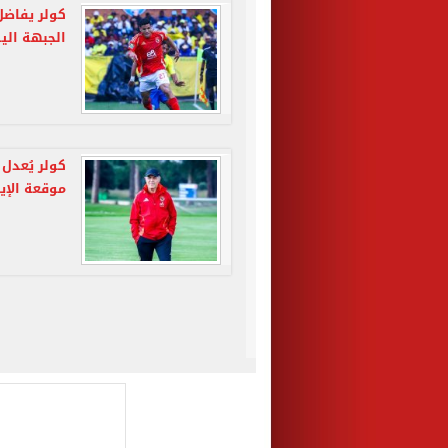
كولر يفاض
الجبهة الي
كولر يُعدل
موقعة الإي