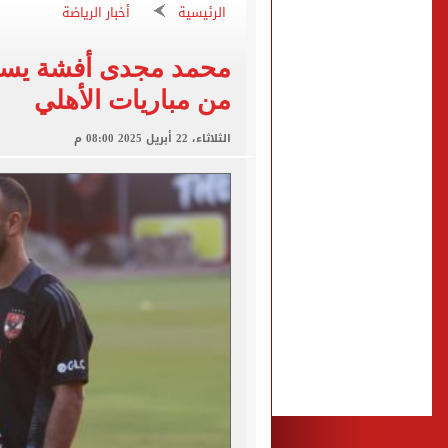
الرئيسية
أخبار الرياضة
برشلونة يطرح تذاكر مواجه
محمد مجدى أفشة يست
طرابزون سبور ينفي الحجز 
من مباريات الأهلي
منتخب ناشئات كرة اليد يخسر أمام إسبانيا 27 - 26 ف
الثلاثاء، 22 أبريل 2025 08:00 م