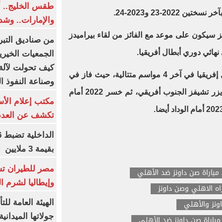
طقس الخليج.. أ
202-23 و2023-24.
والإمارات.. وشد
ز سيكون على موعد مع الفائز من لقاء بيراميدز
من صناديق التبر
نهائي دوري أبطال أفريقيا.
الجمعيات الخيرية
كيف تحولت لآلة 
ووصل الأهلي إلى نهائي دوري أبطال إفريقيا في آخر 4 مواسم متتالية، حيث فاز في
وصناعة النفوذ ا
2020 على الزمالك و 2021 على كايزر تشيفز الجنوب أفريقي، ثم خسر 2022 أمام
مكتب إعلام الأس
تكشف عن العدد 
بقيمة 3 ملايين
مصر للطيران تس
مباراة صن داونز ضد الأهلي
وإيطاليا لشرم ا
اه الاهلي وصن داونز
الهيئة العامة ل
ونز والأهلي
جولاتها الميدانية
مباراة صن داونز ضد الأهلي