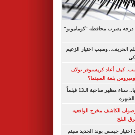
زلزال بقوة 5.1 درجة يضرب محافظة "كوماموتو"
يلم الحريف.. وسبب اختيار الزعيم
كى
ب: كيف أعاد كريستوفر نولان
ميروس بلغة السينما؟
فى ذكرى رحيلها.. سناء مظهر صاحبة الـ13 فيلماً
الشهرة
رضوان الكاشف مخرج الواقعية
رق البلح
 اختيار جيمس بوند الجديد سيتم