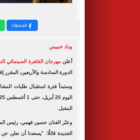
فيسبوك
وداد خميس
أعلن
مهرجان القاهرة السينمائي الد
الدورة السادسة والأربعين، المقرر إقامتها ما بين 12
وستبدأ فترة استقبال طلبات المشار
المقبل.
وعبّر الفنان حسين فهمي، رئيس المه
الجديدة قائلًا: "يسعدنا أن نعلن عن