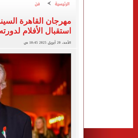
الرئيسية
فن
الأهلى يقسو على النجوم بسد
فوكس نيوز: مقتل عدة أشخاص
مهرجان القاهرة السينم
استقبال الأفلام لدورته ال
التموين والزراعة وجهاز مستقبل مصر
الأحد، 20 أبريل 2025 10:45 ص