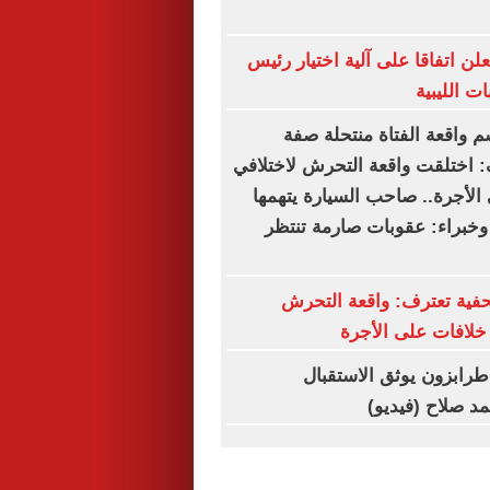
علن اتفاقا على آلية اختيار رئيس
ت الليبية
م واقعة الفتاة منتحلة صفة
 اختلقت واقعة التحرش لاختلافي
الأجرة.. صاحب السيارة يتهمها
 وخبراء: عقوبات صارمة تنتظر
فية تعترف: واقعة التحرش
لافات على الأجرة
. طرابزون يوثق الاستقبال
د صلاح (فيديو)