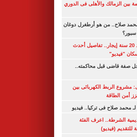
مة بين الزمالك والأهلى فى الدوري
مد صلاح.. من هو أرطغرل دوغان
سبور؟
شقتك ملكك بعد 20 سنة إيجار.. تفاصيل أحدث
كان "فيديو"
ل صفة قاضى قبل محاكمته..
 مشروع الربط الكهربائى بين
زز أمن الطاقة
لـ محمد صلاح فى تركيا.. فيديو
يمية الشرطة.. اعرف الفئة
 للتقديم (فيديو)