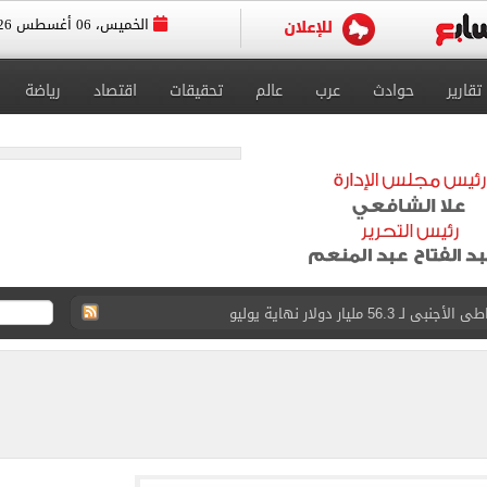
الخميس، 06 أغسطس 2026
تقارير
حوادث
عرب
عالم
تحقيقات
اقتصاد
رياضة
5 مليار دولار نهاية يوليو
 إلى مثواها الأخير بعد وفاتها ليلة زفافها.. صور
ا حلال أم حرام؟.. أمين الفتوى يجيب «فيديو»
: عاملة بمحل عطور وانتحلت صفة صحفية