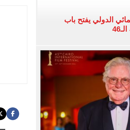
اسية ودياً.. وغياب إمام عاشور
 في إطلاق نار بولاية نورث كارولينا
ائي الدولي يفتح باب
ـ46
 يعلنون طرح السكر الحر بـ25 جنيها من الغد