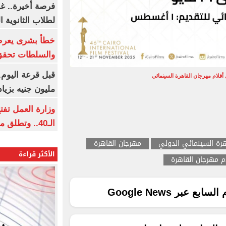
فرصة أخيرة.. غد
لطلاب الثانوية العام
خطأ بشرى يعرض
والسلطات تحقق
 أفلام مهرجان القاهرة السينمائي
مليون جنيه بزيادة 10 أض
وزارة العمل تف
الـ40.. وتطلق مبادرة دعم الخبرات
رة السينمائي الدولي
مهرجان القاهرة
الأكثر قراءة
م مهرجان القاهرة
ع عبر Google News