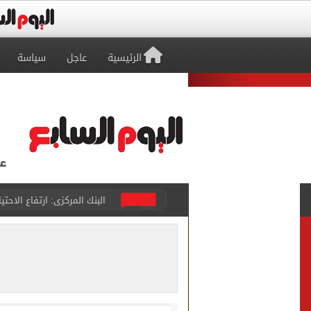
الرئيسية
عاجل
سياسة
البنك المركزى: ارتفاع الاحتياطى الأجنبى لـ 6.3
29 ألف طالب سجلوا رغباتهم fتنسيق المرحلة الأولى للقبول بالجامعات حتى الآن
حفلات U Arena تنطلق مع الهضبة عمرو دياب ضمن «يلا ساحل 2026» بالعلمين الجديدة
الآلاف يودعون عروس الشرقية
هل التربح من السوشيال ميدي
«يلا ساحل 2026» يقدم نموذجا جديدا للتسويق السياحى عبر المحتوى التفاعلى
التحقيقات مع منتحلة الصفة