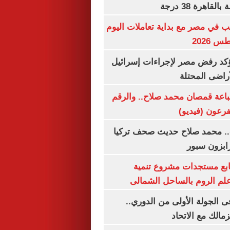
اهرة 38 درجة
ب في مصر مع بداية تعاملات اليوم
يؤكد رفض مصر لإجراءات إسرائيل
لأراضى المحتلة
باعة قمصان محمد صلاح.. والرقم
.. محمد صلاح حديث صحف تركيا
رابزون سبور
تابع مستجدات مشروع تنمية
لم الروم بالساحل الشمالى
 الجولة الأولى من الدوري..
زمالك مع الاتحاد