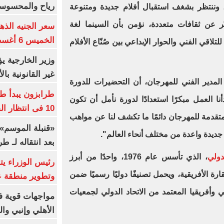
رياح والمحسوسة بالق
، وننتظر بشغف استقبال أفلام جديدة ومتنوعة
ر عن ثقافات متعددة، نؤمن بأن السينما لغة
سعر الجنيه الذه
الخميس 6 أغسطس 2026
لاقي الفني والحوار الإبداعي بين صُنّاع الأفلام
وزير الخارجية 
غير القانونية با
المدير الفني للمهرجان، أن التحضيرات للدورة
طرابزون يبدأ ط
نا العمل مبكرًا استعدادًا لدورة نأمل أن تكون
10 فى انتظار الفرعون (فيديو)
لمتقدمة للمهرجان دائمًا ما تكشف لنا عن مواهب
«قنبلة الموسم»
ديدة واعدة من مختلف أنحاء العالم".
بعد انتقاله لـ ط
دولي
، الذي تأسس عام 1976، واحدًا من أبرز
رئيس الوزراء ي
رة الأفريقية، ويحمل تصنيفًا دوليًا رسميًا ضمن
وتطوير منطقة ع
عربي وأفريقيا المعتمد من الاتحاد الدولي لجمعيات
مواجهات قوية فى
الأهلي وإنبي وال