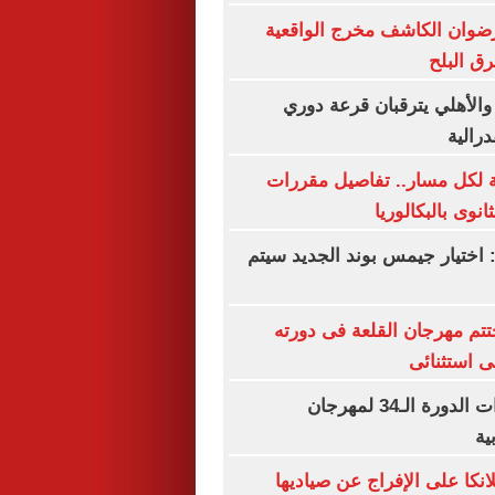
رضوان الكاشف مخرج الواقعية
رق البلح
 والأهلي يترقبان قرعة دوري
درالية
ة لكل مسار.. تفاصيل مقررات
نوى بالبكالوريا
 اختيار جيمس بوند الجديد سيتم
تم مهرجان القلعة فى دورته
تفاصيل تحضيرات الدورة الـ34 لمهرجان
ية
نكا على الإفراج عن صياديها