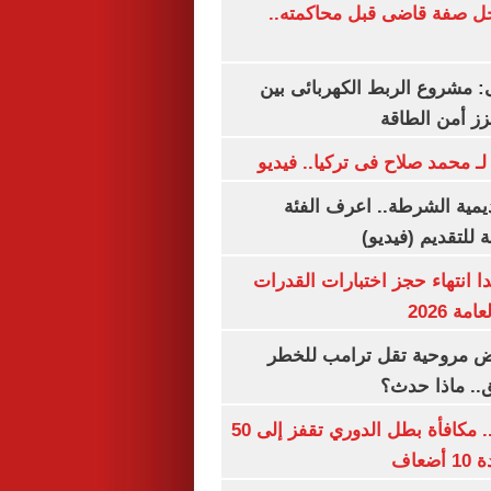
ل صفة قاضى قبل محاكمته..
 مشروع الربط الكهربائى بين
زز أمن الطاقة
لـ محمد صلاح فى تركيا.. فيديو
يمية الشرطة.. اعرف الفئة
 للتقديم (فيديو)
ا انتهاء حجز اختبارات القدرات
ة 2026
 مروحية تقل ترامب للخطر
.. ماذا حدث؟
قبل قرعة اليوم.. مكافأة بطل الدوري تقفز إلى 50
عاف