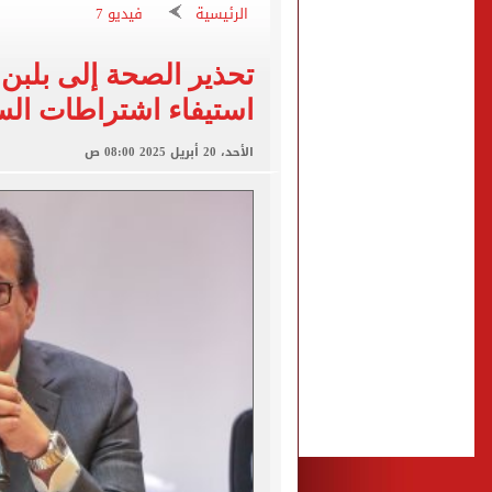
الرئيسية
فيديو 7
طرح السكر الحر اليوم بسعر 25 جنيهًا للكيلو
التحقيقات مع منتحلة الصفة
تحذير الصحة إلى بلبن
الأهلى يقسو على النجوم بسد
استيفاء اشتراطات السل
فوكس نيوز: مقتل عدة أشخاص
الأحد، 20 أبريل 2025 08:00 ص