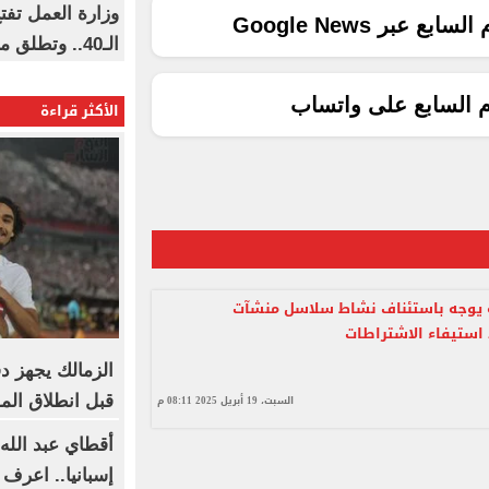
وزارة العمل تف
ع عبر Google News
الـ40.. وتطلق مبادرة دعم الخبرات
م السابع على واتساب
الأكثر قراءة
ة يوجه باستئناف نشاط سلاسل منشآت
 استيفاء الاشتراطات
الزمالك يجهز د
قبل انطلاق ال
السبت، 19 أبريل 2025 08:11 م
أقطاي عبد الله 
إسبانيا.. اعرف 