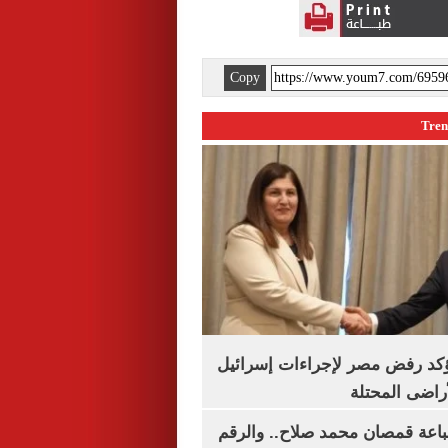
Copy
يؤكد رفض مصر لإجراءات إسرائيل
لأراضى المحتلة
باعة قمصان محمد صلاح.. والرقم