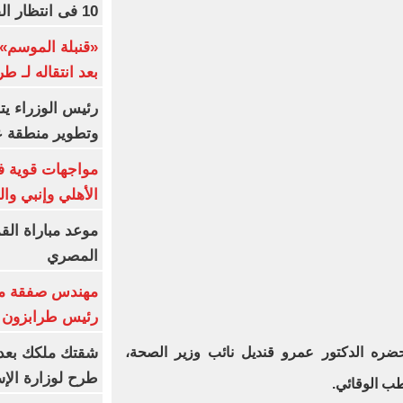
10 فى انتظار الفرعون (فيديو)
«قنبلة الموسم»
بعد انتقاله لـ ط
رئيس الوزراء ي
وتطوير منطقة ع
مواجهات قوية فى
الأهلي وإنبي وال
موعد مباراة الق
المصري
مهندس صفقة مح
رئيس طرابزون 
ضره الدكتور عمرو قنديل نائب وزير الصحة،
طرح لوزارة الإس
ب الوقائي.