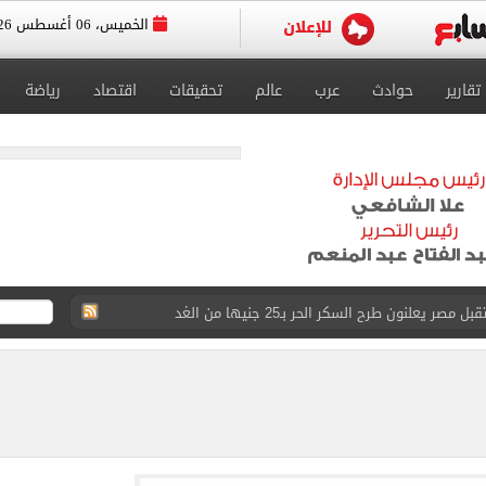
الخميس، 06 أغسطس 2026
تقارير
حوادث
عرب
عالم
تحقيقات
اقتصاد
رياضة
 يعلنون طرح السكر الحر بـ25 جنيها من الغد
5 مليار دولار نهاية يوليو
 إلى مثواها الأخير بعد وفاتها ليلة زفافها.. صور
ا حلال أم حرام؟.. أمين الفتوى يجيب «فيديو»