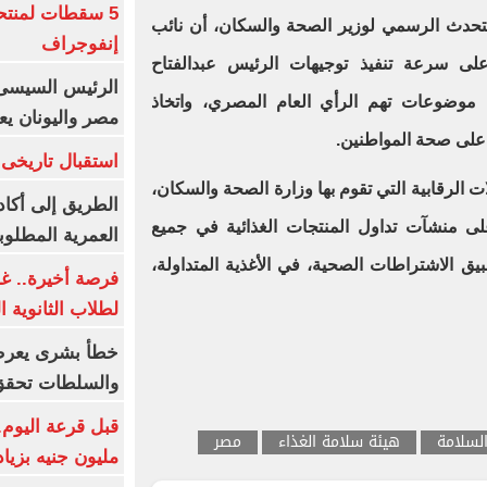
5 سقطات لمنتح
متحدث الرسمي لوزير الصحة والسكان، أن نائب
إنفوجراف
لى سرعة تنفيذ توجيهات الرئيس عبدالفتاح
الرئيس السيسى:
 موضوعات تهم الرأي العام المصري، واتخاذ
مصر واليونان يع
 على صحة المواطنين.
استقبال تاريخى 
ت الرقابية التي تقوم بها وزارة الصحة والسكان،
الطريق إلى أكاد
على منشآت تداول المنتجات الغذائية في جميع
العمرية المطلوبة
ق الاشتراطات الصحية، في الأغذية المتداولة،
فرصة أخيرة.. غد
لطلاب الثانوية العام
خطأ بشرى يعرض
والسلطات تحقق
لسلامة
هيئة سلامة الغذاء
مصر
مليون جنيه بزيادة 10 أض