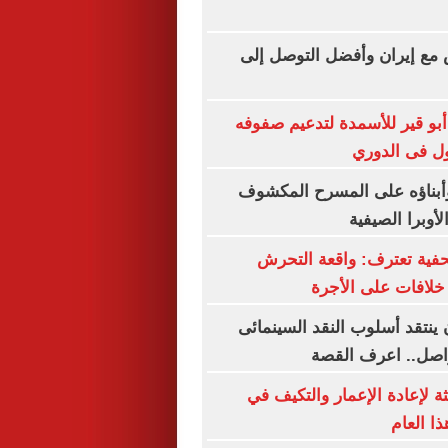
 مع إيران وأفضل التوصل إلى
 أبو قير للأسمدة لتدعيم صفوفه
ول فى الدوري
بناؤه على المسرح المكشوف
لأوبرا الصيفية
فية تعترف: واقعة التحرش
لافات على الأجرة
 ينتقد أسلوب النقد السينمائى
واصل.. اعرف القصة
ة لإعادة الإعمار والتكيف في
ا العام