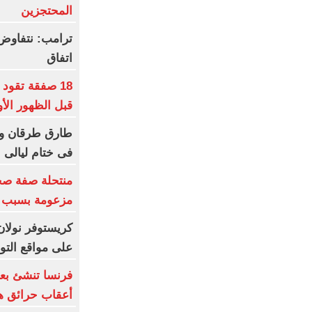
المحتجزين
ترامب: نتفاوض
اتفاق
18 صفقة تقود
قبل الظهور الأ
طارق طرقان وأ
فى ختام ليالى ا
منتحلة صفة صح
مزعومة بسبب خ
كريستوفر نولان
على مواقع الت
فرنسا تنشئ بعث
أعقاب حرائق هذ