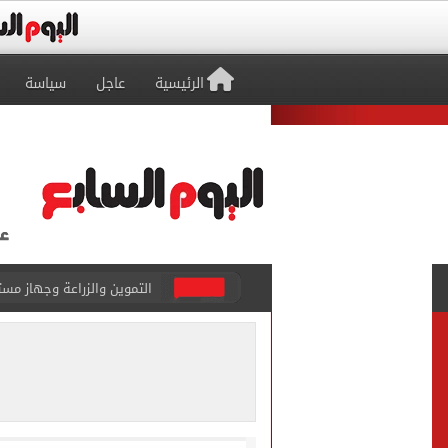
الرئيسية
عاجل
سياسة
التموين والزراعة وجهاز مستقبل مصر
البنك المركزى: ارتفاع الاحتياطى الأجنبى لـ 6.3
29 ألف طالب سجلوا رغباتهم fتنسيق المرحلة الأولى للقبول بالجامعات حتى الآن
حفلات U Arena تنطلق مع الهضبة عمرو دياب ضمن «يلا ساحل 2026» بالعلمين الجديدة
الآلاف يودعون عروس الشرقية
هل التربح من السوشيال ميدي