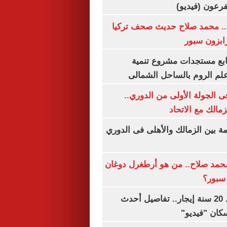
.. محمد صلاح حديث صحف تركيا
رابزون سبور
تابع مستجدات مشروع تنمية
لم الروم بالساحل الشمالى
 الجولة الأولى من الدوري..
زمالك مع الاتحاد
مة بين الزمالك والأهلى فى الدوري
مد صلاح.. من هو أرطغرل دوغان
سبور؟
شقتك ملكك بعد 20 سنة إيجار.. تفاصيل أحدث
كان "فيديو"